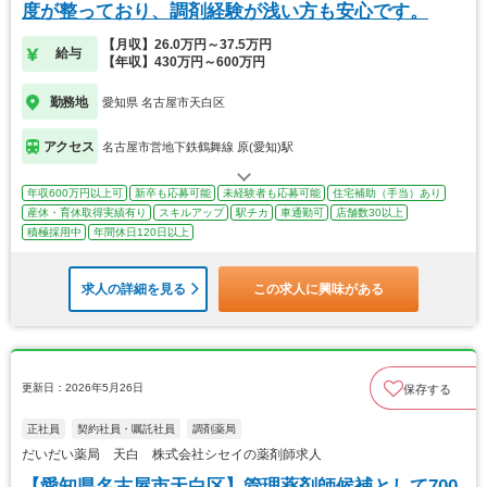
度が整っており、調剤経験が浅い方も安心です。
【月収】26.0万円～37.5万円
給与
【年収】430万円～600万円
勤務地
愛知県 名古屋市天白区
アクセス
名古屋市営地下鉄鶴舞線 原(愛知)駅
年収600万円以上可
新卒も応募可能
未経験者も応募可能
住宅補助（手当）あり
産休・育休取得実績有り
スキルアップ
駅チカ
車通勤可
店舗数30以上
積極採用中
年間休日120日以上
求人の詳細を見る
この求人に興味がある
更新日：2026年5月26日
保存する
正社員
契約社員・嘱託社員
調剤薬局
だいだい薬局 天白 株式会社シセイの薬剤師求人
【愛知県名古屋市天白区】管理薬剤師候補として700