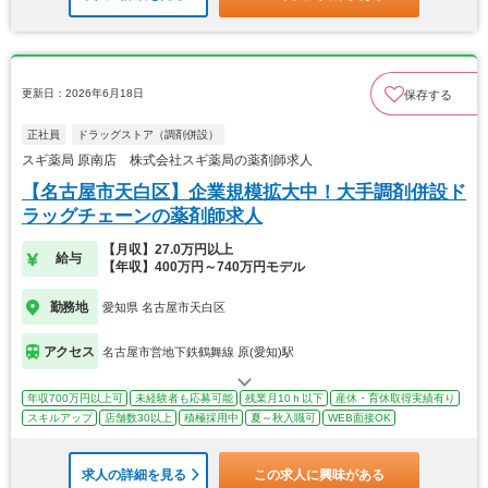
更新日：2026年6月18日
保存する
正社員
ドラッグストア（調剤併設）
スギ薬局 原南店 株式会社スギ薬局の薬剤師求人
【名古屋市天白区】企業規模拡大中！大手調剤併設ド
ラッグチェーンの薬剤師求人
【月収】27.0万円以上
給与
【年収】400万円～740万円モデル
勤務地
愛知県 名古屋市天白区
アクセス
名古屋市営地下鉄鶴舞線 原(愛知)駅
年収700万円以上可
未経験者も応募可能
残業月10ｈ以下
産休・育休取得実績有り
スキルアップ
店舗数30以上
積極採用中
夏～秋入職可
WEB面接OK
求人の詳細を見る
この求人に興味がある