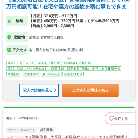
万円相談可能！在宅や漢方の経験を積む事もできま
す！
【月収】37.0万円～57.0万円
給与
【年収】450万円～750万円35歳～モデル年収600万円
【時給】2,000円～2,300円
勤務地
愛知県 名古屋市天白区
アクセス
名古屋市営地下鉄鶴舞線 原(愛知)駅
年収700万円以上可
新卒も応募可能
未経験者も応募可能
原則、引越しを伴う転勤なし
残業月10ｈ以下
住宅補助（手当）あり
駅チカ
車通勤可
積極採用中
夏～秋入職可
在宅業務あり
求人の詳細を見る
この求人に興味がある
更新日：2026年6月8日
保存する
パート・アルバイト
調剤薬局
ジェーシーエス調剤薬局 土原店 有限会社ジェーシーエスの薬剤師求人