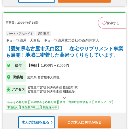
更新日：2026年6月18日
保存する
パート・アルバイト
調剤薬局
キョーワ薬局 天白店 キョーワ薬局株式会社の薬剤師求人
【愛知県名古屋市天白区】 在宅やサプリメント事業
も展開！地域に密着した薬局つくりをしています。
給与
【時給】1,950円～2,500円
勤務地
愛知県 名古屋市天白区
名古屋市営地下鉄鶴舞線 原(愛知)駅
アクセス
名古屋市営地下鉄桜通線 相生山駅
新卒も応募可能
未経験者も応募可能
産休・育休取得実績有り
スキルアップ
車通勤可
店舗数30以上
積極採用中
求人の詳細を見る
この求人に興味がある