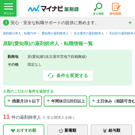
!
安心・安全な転職サポートの提供に努めます。
薬剤師の求人・転職TOP
愛知県の薬剤師求人
名古屋市の薬剤師求人
天白区の薬剤師求
原駅(愛知県)の薬剤師求人・転職情報一覧
勤務地
原(愛知)駅(名古屋市営地下鉄鶴舞線)
その他
指定なし
条件を変更する
人気のこだわり条件を追加する
残業月10ｈ以下
年間休日120日以上
土日休み（相談可含
11
件の薬剤師求人
※ 非公開求人を除く
おすすめ順
新着順
給与順