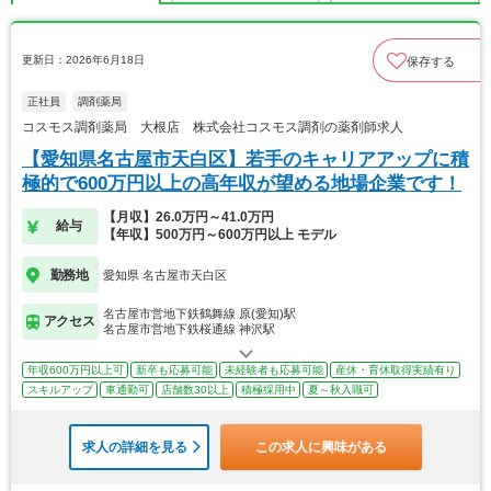
更新日：2026年6月18日
保存する
正社員
調剤薬局
コスモス調剤薬局 大根店 株式会社コスモス調剤の薬剤師求人
【愛知県名古屋市天白区】若手のキャリアアップに積
極的で600万円以上の高年収が望める地場企業です！
【月収】26.0万円～41.0万円
給与
【年収】500万円～600万円以上 モデル
勤務地
愛知県 名古屋市天白区
名古屋市営地下鉄鶴舞線 原(愛知)駅
アクセス
名古屋市営地下鉄桜通線 神沢駅
年収600万円以上可
新卒も応募可能
未経験者も応募可能
産休・育休取得実績有り
スキルアップ
車通勤可
店舗数30以上
積極採用中
夏～秋入職可
求人の詳細を見る
この求人に興味がある