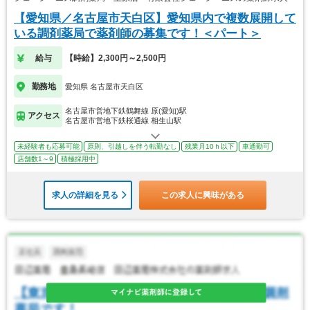
【愛知県／名古屋市天白区】愛知県内で複数展開して
いる調剤薬局で薬剤師の募集です！＜パート＞
給与
【時給】2,300円～2,500円
勤務地
愛知県 名古屋市天白区
名古屋市営地下鉄鶴舞線 原(愛知)駅
アクセス
名古屋市営地下鉄桜通線 相生山駅
未経験者も応募可能
原則、引越しを伴う転勤なし
残業月10ｈ以下
車通勤可
店舗数1～9
積極採用中
求人の詳細を見る
この求人に興味がある