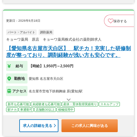
更新日：2026年6月18日
保存する
パート・アルバイト
調剤薬局
キョーワ薬局 原店 キョーワ薬局株式会社の薬剤師求人
【愛知県名古屋市天白区】 駅チカ！充実した研修制
度が整っており、調剤経験が浅い方も安心です。
給与
【時給】1,950円～2,500円
勤務地
愛知県 名古屋市天白区
アクセス
名古屋市営地下鉄鶴舞線 原(愛知)駅
新卒も応募可能
未経験者も応募可能
産休・育休取得実績有り
スキルアップ
駅チカ
車通勤可
店舗数30以上
積極採用中
求人の詳細を見る
この求人に興味がある