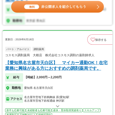
更新日：2026年6月18日
保存する
パート・アルバイト
調剤薬局
コスモス調剤薬局 大根店 株式会社コスモス調剤の薬剤師求人
【愛知県名古屋市天白区】 マイカー通勤OK！在宅
業務に興味がある方におすすめの調剤薬局です。
給与
【時給】2,000円～2,200円
勤務地
愛知県 名古屋市天白区
名古屋市営地下鉄鶴舞線 原(愛知)駅
アクセス
名古屋市営地下鉄桜通線 神沢駅
新卒も応募可能
未経験者も応募可能
産休・育休取得実績有り
スキルアップ
車通勤可
店舗数30以上
積極採用中