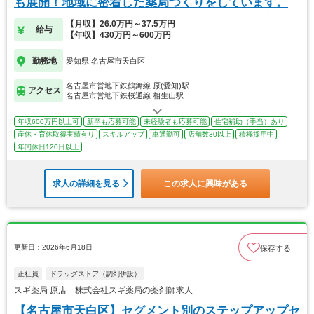
も展開！地域に密着した薬局つくりをしています。
【月収】26.0万円～37.5万円
給与
【年収】430万円～600万円
勤務地
愛知県 名古屋市天白区
名古屋市営地下鉄鶴舞線 原(愛知)駅
アクセス
名古屋市営地下鉄桜通線 相生山駅
年収600万円以上可
新卒も応募可能
未経験者も応募可能
住宅補助（手当）あり
産休・育休取得実績有り
スキルアップ
車通勤可
店舗数30以上
積極採用中
年間休日120日以上
求人の詳細を見る
この求人に興味がある
更新日：2026年6月18日
保存する
正社員
ドラッグストア（調剤併設）
スギ薬局 原店 株式会社スギ薬局の薬剤師求人
【名古屋市天白区】セグメント別のステップアップセ