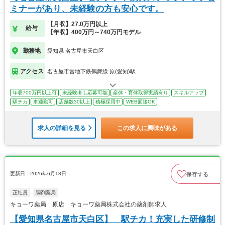
ミナーがあり、未経験の方も安心です。
【月収】27.0万円以上
給与
【年収】400万円～740万円モデル
勤務地
愛知県 名古屋市天白区
アクセス
名古屋市営地下鉄鶴舞線 原(愛知)駅
年収700万円以上可
未経験者も応募可能
産休・育休取得実績有り
スキルアップ
駅チカ
車通勤可
店舗数30以上
積極採用中
WEB面接OK
求人の詳細を見る
この求人に興味がある
更新日：2026年6月18日
保存する
正社員
調剤薬局
キョーワ薬局 原店 キョーワ薬局株式会社の薬剤師求人
【愛知県名古屋市天白区】 駅チカ！充実した研修制