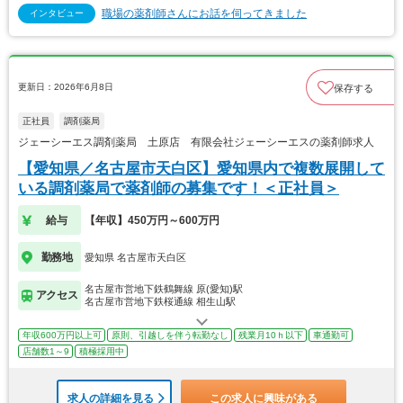
職場の薬剤師さんにお話を伺ってきました
インタビュー
更新日：2026年6月8日
保存する
正社員
調剤薬局
ジェーシーエス調剤薬局 土原店 有限会社ジェーシーエスの薬剤師求人
【愛知県／名古屋市天白区】愛知県内で複数展開して
いる調剤薬局で薬剤師の募集です！＜正社員＞
給与
【年収】450万円～600万円
勤務地
愛知県 名古屋市天白区
名古屋市営地下鉄鶴舞線 原(愛知)駅
アクセス
名古屋市営地下鉄桜通線 相生山駅
年収600万円以上可
原則、引越しを伴う転勤なし
残業月10ｈ以下
車通勤可
店舗数1～9
積極採用中
求人の詳細を見る
この求人に興味がある