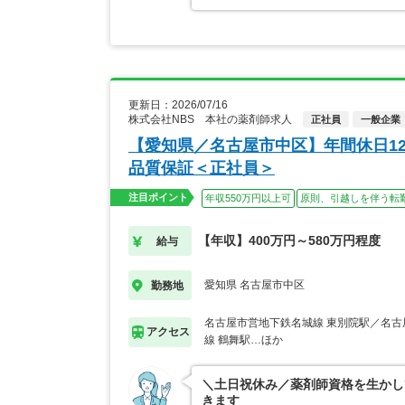
更新日：2026/07/16
株式会社NBS 本社の薬剤師求人
正社員
一般企業
【愛知県／名古屋市中区】年間休日1
品質保証＜正社員＞
注目ポイント
年収550万円以上可
原則、引越しを伴う転
【年収】400万円～580万円程度
給与
愛知県 名古屋市中区
勤務地
名古屋市営地下鉄名城線 東別院駅／名古
アクセス
線 鶴舞駅…ほか
＼土日祝休み／薬剤師資格を生かし
きます