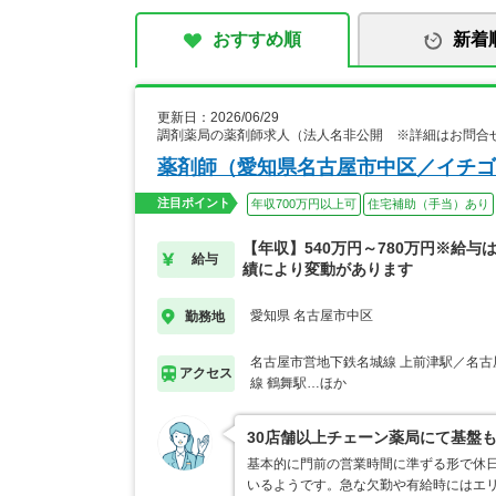
おすすめ順
新着
更新日：2026/06/29
調剤薬局の薬剤師求人（法人名非公開 ※詳細はお問合
薬剤師（愛知県名古屋市中区／イチゴ
注目ポイント
年収700万円以上可
住宅補助（手当）あり
【年収】540万円～780万円※給与
給与
績により変動があります
愛知県 名古屋市中区
勤務地
名古屋市営地下鉄名城線 上前津駅／名古
アクセス
線 鶴舞駅…ほか
30店舗以上チェーン薬局にて基盤
基本的に門前の営業時間に準ずる形で休日
いるようです。急な欠勤や有給時にはエ