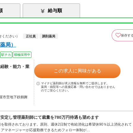
順
給与順
保存す
せください）
正社員
調剤薬局
薬局）
駅チカ
積極採用中
は経験・能力・業
この求人に興味がある
マイナビ薬剤師が求人情報を無料でご提供します。
薬局・病院等への直接応募・問い合わせではありません
のでご安心ください。
屋市営地下鉄鶴舞
も安定し管理薬剤師にて裁量を780万円待遇も望めます
を取得されております。原則、週休2日制で有給消化は希望休90％以上消化されて
リアマネージャーが応援勤務できるためフォロー体制が…