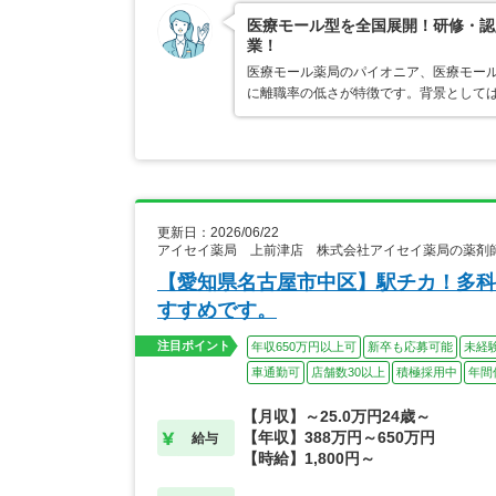
医療モール型を全国展開！研修・認
業！
医療モール薬局のパイオニア、医療モール
に離職率の低さが特徴です。背景として
更新日：2026/06/22
アイセイ薬局 上前津店 株式会社アイセイ薬局の薬剤
【愛知県名古屋市中区】駅チカ！多科
すすめです。
注目ポイント
年収650万円以上可
新卒も応募可能
未経
車通勤可
店舗数30以上
積極採用中
年間
【月収】～25.0万円24歳～
【年収】388万円～650万円
給与
【時給】1,800円～