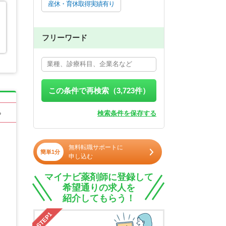
産休・育休取得実績有り
フリーワード
この条件で再検索（
3,723
件）
検索条件を保存する
る
無料転職サポートに
簡単1分
申し込む
マイナビ薬剤師に登録して
希望通りの求人を
紹介してもらう！
STEP1