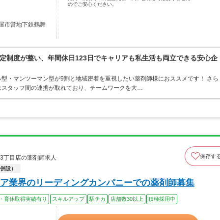
のでご安心ください。
屋市営地下鉄鶴舞
定制度が整い、年間休日123日でキャリアも私生活も両立できる安心企
型・マンツーマン型が9割と地域密着を重視したい薬剤師様におススメです！ さら
はスタッフ間の連携が取れており、チームワークを大…
保存す
須3丁目店の薬剤師求人
併設）
ア業界のリーディングカンパニーでの薬剤師募集
・育休取得実績有り
スキルアップ
駅チカ
店舗数30以上
積極採用中