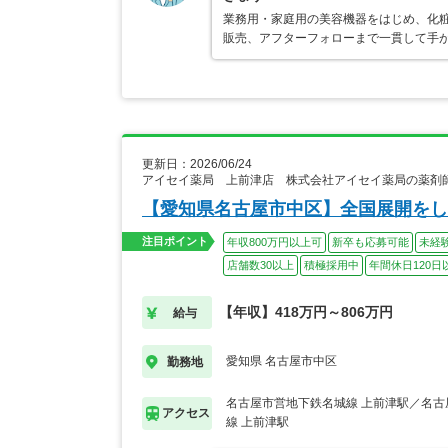
業務用・家庭用の美容機器をはじめ、化
販売、アフターフォローまで一貫して手が
更新日：2026/06/24
アイセイ薬局 上前津店 株式会社アイセイ薬局の薬剤
【愛知県名古屋市中区】全国展開をし
注目ポイント
年収800万円以上可
新卒も応募可能
未経
店舗数30以上
積極採用中
年間休日120日
【年収】418万円～806万円
給与
愛知県 名古屋市中区
勤務地
名古屋市営地下鉄名城線 上前津駅／名古
アクセス
線 上前津駅