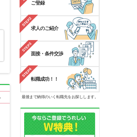
ご登録
STEP2
求人のご紹介
STEP3
面接・条件交渉
STEP4
転職成功！！
最後まで納得のいく転職先をお探しします。
る