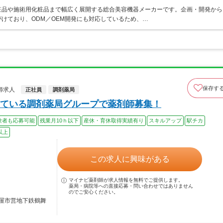
粧品や施術用化粧品まで幅広く展開する総合美容機器メーカーです。企画・開発から
けており、ODM／OEM開発にも対応しているため、…
保存す
師求人
正社員
調剤薬局
ている調剤薬局グループで薬剤師募集！
験者も応募可能
残業月10ｈ以下
産休・育休取得実績有り
スキルアップ
駅チカ
以上
この求人に興味がある
マイナビ薬剤師が求人情報を無料でご提供します。
薬局・病院等への直接応募・問い合わせではありません
のでご安心ください。
屋市営地下鉄鶴舞