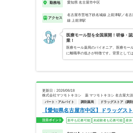
愛知県 名古屋市中区
勤務地
名古屋市営地下鉄名城線 上前津駅／名古
アクセス
線 上前津駅
医療モール型を全国展開！研修・認
業！
医療モール薬局のパイオニア、医療モール
に離職率の低さが特徴です。背景として
更新日：2026/06/18
株式会社マツモトキヨシ 薬 マツモトキヨシ 名古屋大
パート・アルバイト
調剤薬局
ドラッグストア（調剤
【愛知県名古屋市中区】ドラッグスト
注目ポイント
新卒も応募可能
未経験者も応募可能
産休