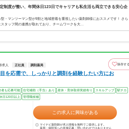
定制度が整い、年間休日123日でキャリアも私生活も両立できる安心企
型・マンツーマン型が9割と地域密着を重視したい薬剤師様におススメです！ さら
はスタッフ間の連携が取れており、チームワークを大…
保存す
師求人
正社員
調剤薬局
目を応需で、しっかりと調剤を経験したい方にお
験者も応募可能
住宅補助（手当）あり
産休・育休取得実績有り
スキルアップ
駅チカ
休日120日以上
管理職候補
この求人に興味がある
マイナビ薬剤師が求人情報を無料でご提供します。
薬局・病院等への直接応募・問い合わせではありません