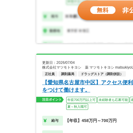
更新日：2026/07/04
株式会社マツモトキヨシ 薬 マツモトキヨシ matsukiy
正社員
調剤薬局
ドラッグストア（調剤併設）
【愛知県名古屋市中区】アクセス便利
をつけて働けます。
注目ポイント
年収700万円以上可
未経験者も応募可能
夏～秋入職可
【年収】458万円～700万円
給与