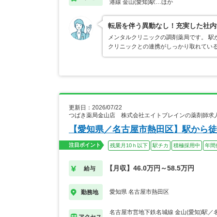
港線 金山(愛知)駅…ほか
転居を伴う異動なし！充実した社内
メンタルクリニックの調剤薬局です。 
クリニックとの連携がしっかり取れてい
更新日：2026/07/22
つばき薬局金山店 株式会社エイトブレインの薬剤師求
【愛知県／名古屋市熱田区】駅から徒
注目ポイント
残業月10ｈ以下
駅チカ
積極採用中
年間
【月収】46.0万円～58.5万円
給与
愛知県 名古屋市熱田区
勤務地
名古屋市営地下鉄名城線 金山(愛知)駅