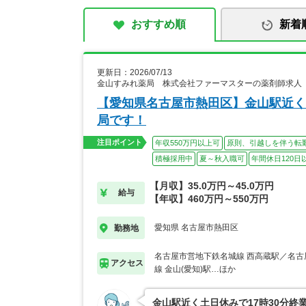
おすすめ順
新着
更新日：2026/07/13
金山すみれ薬局 株式会社ファーマスターの薬剤師求人
【愛知県名古屋市熱田区】金山駅近く
局です！
注目ポイント
年収550万円以上可
原則、引越しを伴う転
積極採用中
夏～秋入職可
年間休日120日
【月収】35.0万円～45.0万円
給与
【年収】460万円～550万円
愛知県 名古屋市熱田区
勤務地
名古屋市営地下鉄名城線 西高蔵駅／名古
アクセス
線 金山(愛知)駅…ほか
金山駅近く土日休みで17時30分