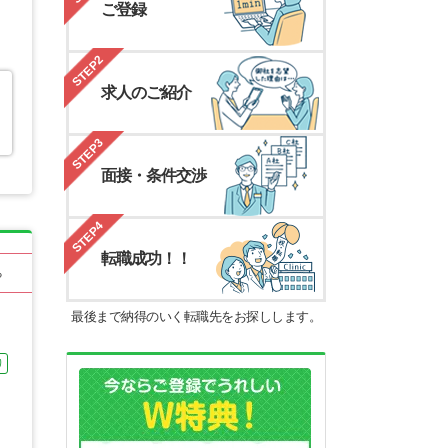
ご登録
STEP2
求人のご紹介
STEP3
面接・条件交渉
STEP4
転職成功！！
る
最後まで納得のいく転職先をお探しします。
り