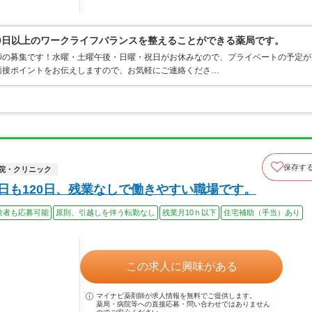
20日以上のワークライフバランスを整えることができる薬局です。
師の募集です！水曜・土曜午後・日曜・祝日がお休みなので、プライベートの予定が
面接ポイントをお伝えしますので、お気軽にご連絡くださ…
保存す
院・クリニック
休日も120日、残業なしで働きやすい職場です。
験者も応募可能
原則、引越しを伴う転勤なし
残業月10ｈ以下
住宅補助（手当）あり
この求人に興味がある
マイナビ薬剤師が求人情報を無料でご提供します。
薬局・病院等への直接応募・問い合わせではありません