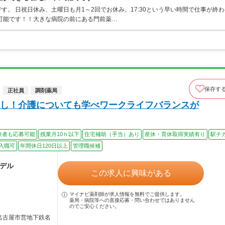
。 日祝日休み、土曜日も月1～2回でお休み。17:30という早い時間で仕事が終わ
可能です！！大きな病院の前にある門前薬…
保存す
正社員
調剤薬局
し！介護についても学べワークライフバランスが
験者も応募可能
残業月10ｈ以下
住宅補助（手当）あり
産休・育休取得実績有り
駅チ
入職可
年間休日120日以上
管理職候補
モデル
この求人に興味がある
マイナビ薬剤師が求人情報を無料でご提供します。
薬局・病院等への直接応募・問い合わせではありません
のでご安心ください。
／名古屋市営地下鉄名