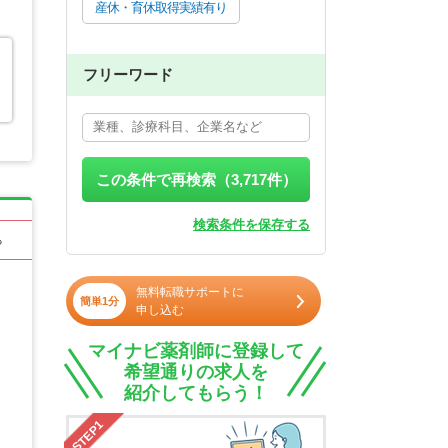
産休・育休取得実績有り
フリーワード
この条件で再検索（
3,717
件）
検索条件を保存する
る
無料転職サポートに
簡単1分
申し込む
マイナビ薬剤師に登録して
希望通りの求人を
紹介してもらう！
STEP1