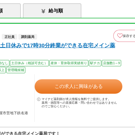
順
給与順
保存す
正社員
調剤薬局
土日休みで17時30分終業ができる在宅メイン薬
勤なし
土日休み（相談可含む）
産休・育休取得実績有り
駅チカ
店舗数1～9
以上
管理職候補
この求人に興味がある
マイナビ薬剤師が求人情報を無料でご提供します。
薬局・病院等への直接応募・問い合わせではありません
のでご安心ください。
屋市営地下鉄名港
終業ができる在宅メイン薬局です！