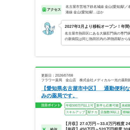
名古屋市営地下鉄名城線 金山(愛知)駅
アクセス
港線 金山(愛知)駅…ほか
2027年3月より移転オープン！年
名古屋市熱田区にある大腸肛門病の専門病
の新病院は同じ熱田区内のJR熱田駅から
更新日：2026/07/08
フラワー薬局 金山店 株式会社メディカル一光の薬剤
【愛知県名古屋市中区】 通勤便利な
みの薬局です。
注目ポイント
年収500万円以上可
新卒も応募可能
未経
スキルアップ
駅チカ
店舗数30以上
積極
【月収】27.0万円～33.0万円程度 
【年収】450万円～520万円程度 3
給与