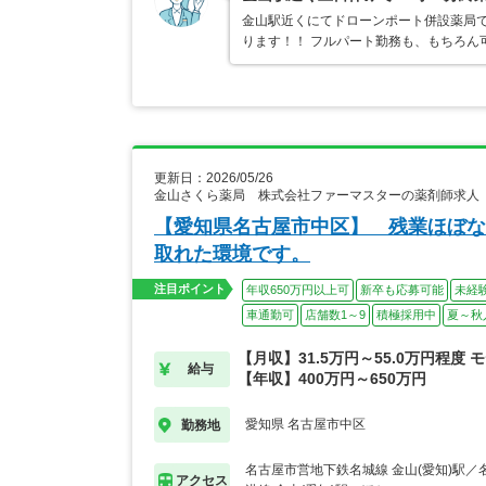
金山駅近くにてドローンポート併設薬局です
ります！！ フルパート勤務も、もちろん
更新日：2026/05/26
金山さくら薬局 株式会社ファーマスターの薬剤師求人
【愛知県名古屋市中区】 残業ほぼな
取れた環境です。
注目ポイント
年収650万円以上可
新卒も応募可能
未経
車通勤可
店舗数1～9
積極採用中
夏～秋
【月収】31.5万円～55.0万円程度 
給与
【年収】400万円～650万円
愛知県 名古屋市中区
勤務地
名古屋市営地下鉄名城線 金山(愛知)駅
アクセス