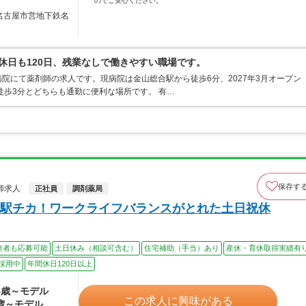
のでご安心ください。
／名古屋市営地下鉄名
間休日も120日、残業なしで働きやすい職場です。
院にて薬剤師の求人です。現病院は金山総合駅から徒歩6分、2027年3月オープン
徒歩3分とどちらも通勤に便利な場所です。 有…
保存す
師求人
正社員
調剤薬局
駅チカ！ワークライフバランスがとれた土日祝休
験者も応募可能
土日休み（相談可含む）
住宅補助（手当）あり
産休・育休取得実績有
採用中
年間休日120日以上
24歳～モデル
この求人に興味がある
0歳～モデル