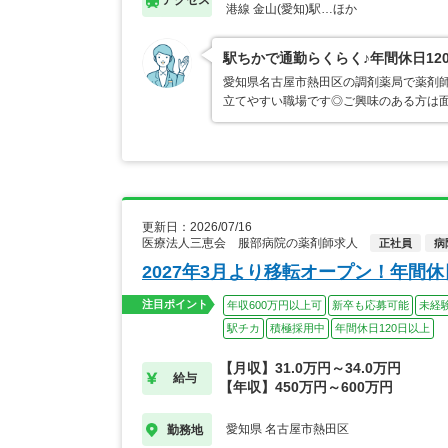
アクセス
港線 金山(愛知)駅…ほか
駅ちかで通勤らくらく♪年間休日1
愛知県名古屋市熱田区の調剤薬局で薬剤
立てやすい職場です◎ご興味のある方は
更新日：2026/07/16
医療法人三恵会 服部病院の薬剤師求人
正社員
病
2027年3月より移転オープン！年間
注目ポイント
年収600万円以上可
新卒も応募可能
未経
駅チカ
積極採用中
年間休日120日以上
【月収】31.0万円～34.0万円
給与
【年収】450万円～600万円
愛知県 名古屋市熱田区
勤務地