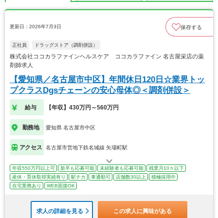
更新日：2026年7月3日
保存する
正社員
ドラッグストア（調剤併設）
株式会社ココカラファインヘルスケア ココカラファイン 名古屋栄店の薬
剤師求人
【愛知県／名古屋市中区】年間休日120日☆業界トッ
プクラスDgsチェーンの安心母体◎＜調剤併設＞
給与
【年収】430万円～560万円
勤務地
愛知県 名古屋市中区
アクセス
名古屋市営地下鉄名城線 矢場町駅
年収550万円以上可
新卒も応募可能
未経験者も応募可能
残業月10ｈ以下
産休・育休取得実績有り
駅チカ
車通勤可
店舗数30以上
積極採用中
在宅業務あり
WEB面接OK
求人の詳細を見る
この求人に興味がある