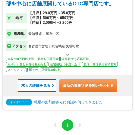
部を中心に店舗展開しているOTC専門店です。
【月収】29.0万円～35.0万円
給与
【年収】500万円～650万円
【時給】2,000円～2,200円
勤務地
愛知県 名古屋市中区
アクセス
名古屋市営地下鉄名城線 矢場町駅
年収650万円以上可
新卒も応募可能
未経験者も応募可能
原則、引越しを伴う転勤なし
住宅補助（手当）あり
産休・育休取得実績有り
スキルアップ
駅チカ
店舗数30以上
求人の詳細を見る
最新の募集状況を問い合わせる
職場の薬剤師さんにお話を伺ってきました
インタビュー
1