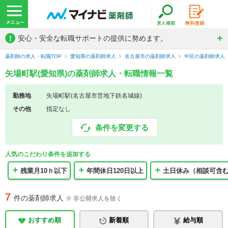
!
安心・安全な転職サポートの提供に努めます。
薬剤師の求人・転職TOP
愛知県の薬剤師求人
名古屋市の薬剤師求人
中区の薬剤師求人
矢場町駅(愛知県)の薬剤師求人・転職情報一覧
勤務地
矢場町駅(名古屋市営地下鉄名城線)
その他
指定なし
条件を変更する
人気のこだわり条件を追加する
残業月10ｈ以下
年間休日120日以上
土日休み（相談可含
7
件の薬剤師求人
※ 非公開求人を除く
おすすめ順
新着順
給与順