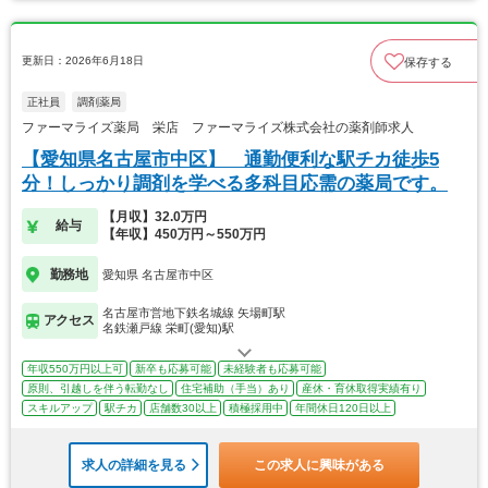
更新日：2026年6月18日
保存する
正社員
調剤薬局
ファーマライズ薬局 栄店 ファーマライズ株式会社の薬剤師求人
【愛知県名古屋市中区】 通勤便利な駅チカ徒歩5
分！しっかり調剤を学べる多科目応需の薬局です。
【月収】32.0万円
給与
【年収】450万円～550万円
勤務地
愛知県 名古屋市中区
名古屋市営地下鉄名城線 矢場町駅
アクセス
名鉄瀬戸線 栄町(愛知)駅
年収550万円以上可
新卒も応募可能
未経験者も応募可能
原則、引越しを伴う転勤なし
住宅補助（手当）あり
産休・育休取得実績有り
スキルアップ
駅チカ
店舗数30以上
積極採用中
年間休日120日以上
求人の詳細を見る
この求人に興味がある