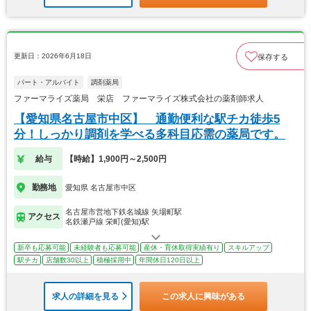
更新日：2026年6月18日
保存する
パート・アルバイト
調剤薬局
ファーマライズ薬局 栄店 ファーマライズ株式会社の薬剤師求人
【愛知県名古屋市中区】 通勤便利な駅チカ徒歩5
分！しっかり調剤を学べる多科目応需の薬局です。
給与
【時給】1,900円～2,500円
勤務地
愛知県 名古屋市中区
名古屋市営地下鉄名城線 矢場町駅
アクセス
名鉄瀬戸線 栄町(愛知)駅
新卒も応募可能
未経験者も応募可能
産休・育休取得実績有り
スキルアップ
駅チカ
店舗数30以上
積極採用中
年間休日120日以上
求人の詳細を見る
この求人に興味がある