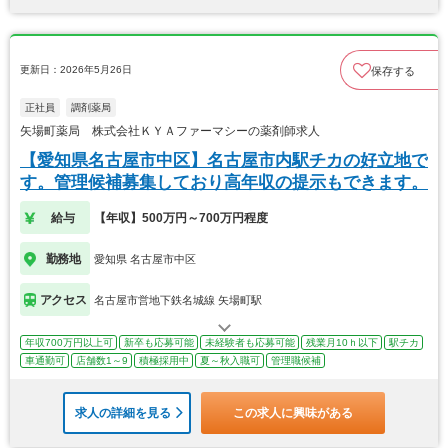
更新日：2026年5月26日
保存する
正社員
調剤薬局
矢場町薬局 株式会社ＫＹＡファーマシーの薬剤師求人
【愛知県名古屋市中区】名古屋市内駅チカの好立地で
す。管理候補募集しており高年収の提示もできます。
給与
【年収】500万円～700万円程度
勤務地
愛知県 名古屋市中区
アクセス
名古屋市営地下鉄名城線 矢場町駅
年収700万円以上可
新卒も応募可能
未経験者も応募可能
残業月10ｈ以下
駅チカ
車通勤可
店舗数1～9
積極採用中
夏～秋入職可
管理職候補
求人の詳細を見る
この求人に興味がある