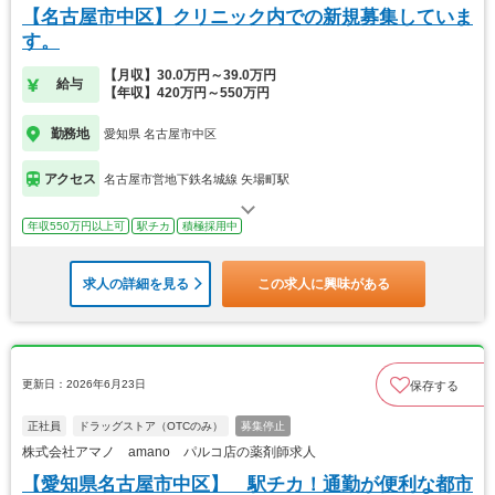
【名古屋市中区】クリニック内での新規募集していま
す。
【月収】30.0万円～39.0万円
給与
【年収】420万円～550万円
勤務地
愛知県 名古屋市中区
アクセス
名古屋市営地下鉄名城線 矢場町駅
年収550万円以上可
駅チカ
積極採用中
求人の詳細を見る
この求人に興味がある
更新日：2026年6月23日
保存する
正社員
ドラッグストア（OTCのみ）
募集停止
株式会社アマノ amano パルコ店の薬剤師求人
【愛知県名古屋市中区】 駅チカ！通勤が便利な都市