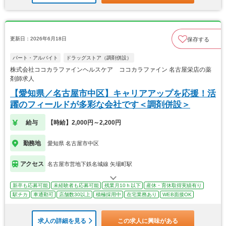
更新日：2026年6月18日
保存する
パート・アルバイト
ドラッグストア（調剤併設）
株式会社ココカラファインヘルスケア ココカラファイン 名古屋栄店の薬
剤師求人
【愛知県／名古屋市中区】キャリアアップを応援！活
躍のフィールドが多彩な会社です＜調剤併設＞
給与
【時給】2,000円～2,200円
勤務地
愛知県 名古屋市中区
アクセス
名古屋市営地下鉄名城線 矢場町駅
新卒も応募可能
未経験者も応募可能
残業月10ｈ以下
産休・育休取得実績有り
駅チカ
車通勤可
店舗数30以上
積極採用中
在宅業務あり
WEB面接OK
求人の詳細を見る
この求人に興味がある