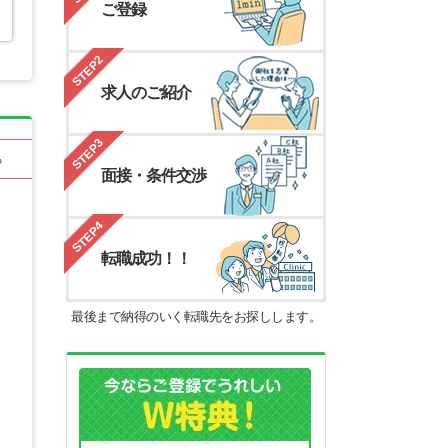
ご登録
STEP2
求人のご紹介
STEP3
る
面接・条件交渉
STEP4
転職成功！！
最後まで納得のいく転職先をお探しします。