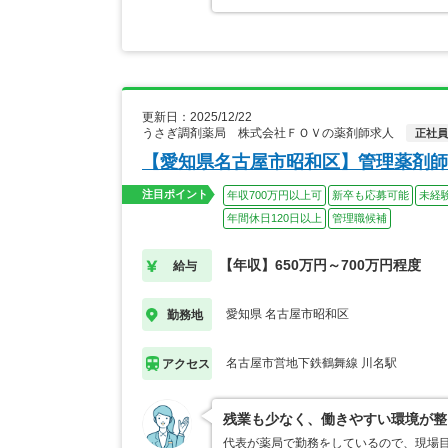
更新日：2025/12/22
うさぎ調剤薬局 株式会社ＦＯＶの薬剤師求人
正社員
【愛知県名古屋市昭和区】管理薬剤師
注目ポイント
年収700万円以上可
新卒も応募可能
未経
年間休日120日以上
管理職候補
【年収】650万円～700万円程度
給与
愛知県 名古屋市昭和区
勤務地
名古屋市営地下鉄鶴舞線 川名駅
アクセス
残業も少なく、働きやすい環境が整
代表が薬局で勤務をしているので、現場