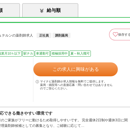
順
給与順
保存す
ュテルンの薬剤師求人
正社員
調剤薬局
残業月10ｈ以下
駅チカ
車通勤可
積極採用中
夏～秋入職可
この求人に興味がある
マイナビ薬剤師が求人情報を無料でご提供します。
薬局・病院等への直接応募・問い合わせではありません
のでご安心ください。
応できる働きやすい環境です
のご家族がフリーに動けるため取得しやすいです。 完全週休2日制や週休3日に関
管理薬剤師候補としての募集となり、ご経験に応じて…