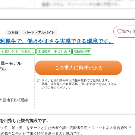
保存す
）
正社員
パート・アルバイト
利厚生で、働きやすさを実感できる環境です。
、引越しを伴う転勤なし
住宅補助（手当）あり
積極採用中
24歳～モデル
この求人に興味がある
デル
マイナビ薬剤師が求人情報を無料でご提供します。
薬局・病院等への直接応募・問い合わせではありません
のでご安心ください。
市営地下鉄桜通線
を目指した複合施設です。
食＋住＋動＋美」をテーマとした医療介護・高齢者住宅・フィットネス複合施設で
庭の都合に合わせて働く時間を選べるのも魅力です。