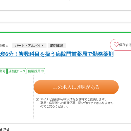
保存す
師求人
パート・アルバイト
調剤薬局
歩6分！複数科目を扱う病院門前薬局で勤務薬剤
勤可
店舗数1～9
積極採用中
この求人に興味がある
マイナビ薬剤師が求人情報を無料でご提供します。
薬局・病院等への直接応募・問い合わせではありません
のでご安心ください。
局です。