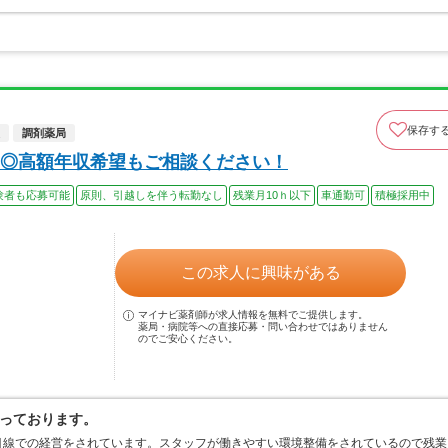
保存す
調剤薬局
◎高額年収希望もご相談ください！
験者も応募可能
原則、引越しを伴う転勤なし
残業月10ｈ以下
車通勤可
積極採用中
この求人に興味がある
マイナビ薬剤師が求人情報を無料でご提供します。
薬局・病院等への直接応募・問い合わせではありません
のでご安心ください。
っております。
目線での経営をされています。スタッフが働きやすい環境整備をされているので残業