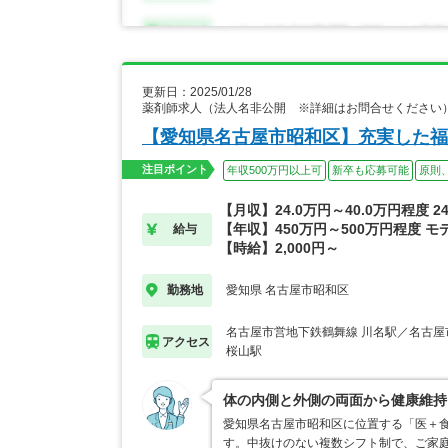
更新日：2025/01/28
薬剤師求人（法人名非公開 ※詳細はお問合せください
【愛知県名古屋市昭和区】充実した福
注目ポイント
年収500万円以上可
新卒も応募可能
原則
【月収】24.0万円～40.0万円程度 
【年収】450万円～500万円程度 モ
給与
【時給】2,000円～
愛知県 名古屋市昭和区
勤務地
名古屋市営地下鉄鶴舞線 川名駅／名古屋
アクセス
桜山駅
体の内側と外側の両面から健康維持
愛知県名古屋市昭和区に位置する「医＋
す。中抜けのない複数シフト制で、ご家