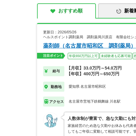
おすすめ順
新着
更新日：2026/05/26
ヘルスポイント調剤薬局 調剤薬局川原店 有限会社シ
薬剤師（名古屋市昭和区 調剤薬局）
注目ポイント
年収650万円以上可
未経験者も応募可能
【月収】33.0万円～54.0万円
給与
【年収】400万円～650万円
愛知県 名古屋市昭和区
勤務地
名古屋市営地下鉄鶴舞線 川名駅
アクセス
人数体制が豊富で、急な欠勤にも対
家族経営のため急な欠勤やお休みも代表者
してもご年収に変動して相談可能です。