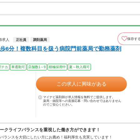
保存す
師求人
正社員
調剤薬局
歩6分！複数科目を扱う病院門前薬局で勤務薬剤
駅チカ
車通勤可
店舗数1～9
積極採用中
夏～秋入職可
この求人に興味がある
マイナビ薬剤師が求人情報を無料でご提供します。
薬局・病院等への直接応募・問い合わせではありません
のでご安心ください。
ークライフバランスを重視した働き方ができます！
フバランスを大切にしたい方にお薦め！福利厚生も充実しています！