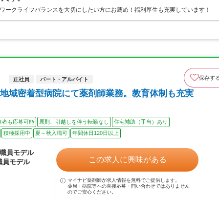
でワークライフバランスを大切にしたい方にお薦め！福利厚生も充実しています！
保存す
）
正社員
パート・アルバイト
地域密着型病院にて薬剤師業務。教育体制も充実
験者も応募可能
原則、引越しを伴う転勤なし
住宅補助（手当）あり
積極採用中
夏～秋入職可
年間休日120日以上
 正職員モデル
この求人に興味がある
正職員モデル
マイナビ薬剤師が求人情報を無料でご提供します。
薬局・病院等への直接応募・問い合わせではありません
のでご安心ください。