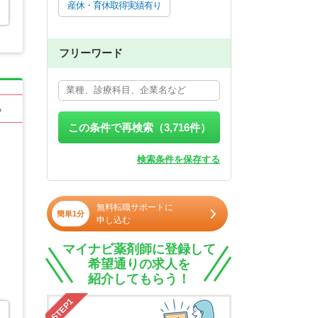
産休・育休取得実績有り
フリーワード
る
この条件で再検索（
3,716
件）
検索条件を保存する
無料転職サポートに
簡単1分
申し込む
マイナビ薬剤師に登録して
希望通りの求人を
紹介してもらう！
STEP1