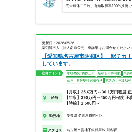
完全週休二日制、有給取得率100%推奨
更新日：2026/05/26
薬剤師求人（法人名非公開 ※詳細はお問合せください
【愛知県名古屋市昭和区】 駅チカ！
しています。
注目ポイント
年収450万円以上可
新卒も応募可能
未経
産休・育休取得実績有り
駅チカ
車通勤可
【月収】25.6万円～30.1万円程度
【年収】390万円～450万円程度 
給与
【時給】1,500円～
愛知県 名古屋市昭和区
勤務地
名古屋市営地下鉄鶴舞線 川名駅
アクセス