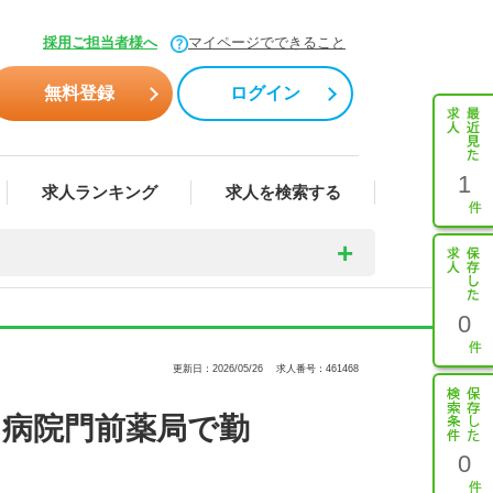
採用ご担当者様へ
マイページでできること
無料登録
ログイン
1
求人ランキング
求人を検索する
0
更新日：2026/05/26
求人番号：461468
う病院門前薬局で勤
0