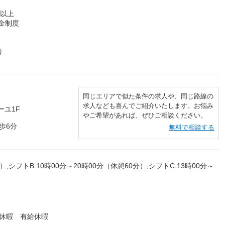
年以上
金制度
り
同じエリアで似た条件の求人や、同じ路線の
求人なども喜んでご紹介いたします。お悩み
ーユ1F
やご希望があれば、ぜひご相談ください。
歩6分
無料で相談する
）,シフトB:10時00分～20時00分（休憩60分）,シフトC:13時00分～
休暇 有給休暇