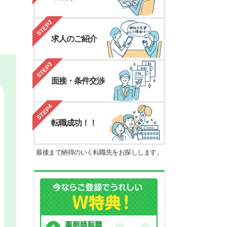
STEP2
求人のご紹介
STEP3
面接・条件交渉
STEP4
転職成功！！
最後まで納得のいく転職先をお探しします。