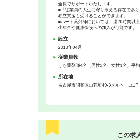
全員でサポートいたします。
■『従業員の人生に寄り添える存在であ
独立支援も受けることができます。
■パート薬剤師においては、週20時間以
生年金や健康保険への加入が可能です。
設立
2013年04月
従業員数
うち薬剤師4名（男性3名、女性1名／平均
所在地
名古屋市昭和区
山花町49-3メルベーユ1F
この求