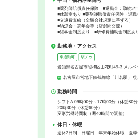
手当・福利厚生備考
■薬剤師賠償責任保険 ■退職金：勤続3
■休憩室あり ■薬剤師賠償責任保険・退職
■交通費支給（全額会社規定に準ずる）
■納涼会・忘年会等（店舗間交流）
■奨学金制度あり ■研修費補助金制度あ
勤務地・アクセス
車通勤可
駅チカ
愛知県名古屋市昭和区山花町49-3 メルベ
名古屋市営地下鉄鶴舞線「川名駅」 徒
勤務時間
シフトA:09時00分～17時00分（休憩60分
20時30分（休憩60分）
変形労働時間制（週40時間で調整）
休日・休暇
週休2日制 日曜日 年末年始休暇 夏季