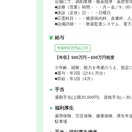
店舗にて、調剤業務・服薬指導・薬歴管
■診療（営業）時間・・・月～金／9：00～1
■休診（定休）日・・・日曜日
■応需科目・・・糖尿病内科、皮膚科、人
■設備詳細・・・散薬監査システム、電
給与
年収650万円以上可
【年収】500万円～650万円程度
※年齢、経験、能力を考慮のうえ、規定
■賞与：年2回（計4ヶ月分）
■昇給：年1回（4月）
手当
通勤手当(上限20,000円) 資格手当(～30
福利厚生
雇用保険、労災保険、健康保険、厚生年
駐車場