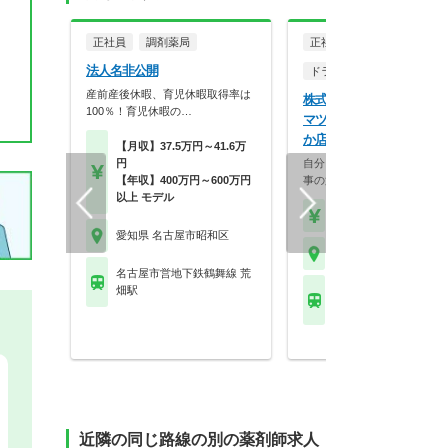
正社員
調剤薬局
正社員
調剤薬局
法人名非公開
ドラッグストア（調剤併設
産前産後休暇、育児休暇取得率は
株式会社マツモトキヨシ 
100％！育児休暇の…
マツモトキヨシ 名古屋い
か店
【月収】37.5万円～41.6万
円
自分らしく働く。それが、い
【年収】400万円～600万円
事の第一歩。選択的週…
以上 モデル
【年収】458万円～70
愛知県 名古屋市昭和区
愛知県 名古屋市昭和区
名古屋市営地下鉄鶴舞線 荒
畑駅
名古屋市営地下鉄鶴舞線
りなか駅
近隣の同じ路線の別の薬剤師求人