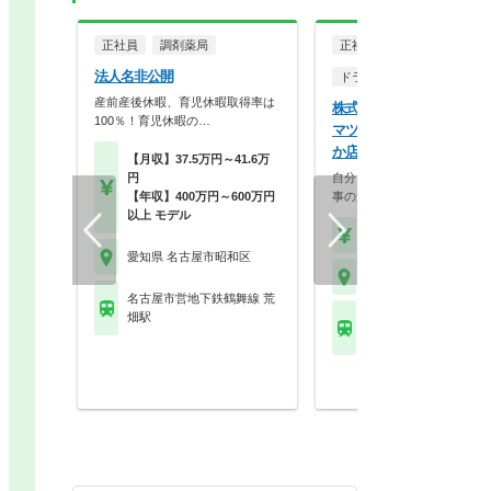
正社員
調剤薬局
正社員
調剤薬局
法人名非公開
ドラッグストア（調剤併設
産前産後休暇、育児休暇取得率は
株式会社マツモトキヨシ 
100％！育児休暇の…
マツモトキヨシ 名古屋い
か店
【月収】37.5万円～41.6万
円
自分らしく働く。それが、い
【年収】400万円～600万円
事の第一歩。選択的週…
以上 モデル
【年収】458万円～70
愛知県 名古屋市昭和区
愛知県 名古屋市昭和区
名古屋市営地下鉄鶴舞線 荒
畑駅
名古屋市営地下鉄鶴舞線
りなか駅