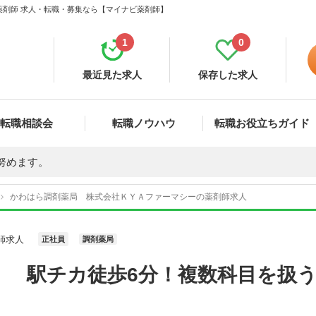
薬剤師 求人・転職・募集なら【マイナビ薬剤師】
1
0
最近見た求人
保存した求人
転職相談会
転職ノウハウ
転職お役立ちガイド
努めます。
かわはら調剤薬局 株式会社ＫＹＡファーマシーの薬剤師求人
師求人
正社員
調剤薬局
】 駅チカ徒歩6分！複数科目を扱