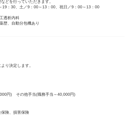
理などを行っていただきます。
9：30、土／9：00～13：00、祝日／9：00～13：00
工透析内科
子薬歴、自動分包機あり
により決定します。
,000円) その他手当(職務手当～40,000円)
金保険、損害保険