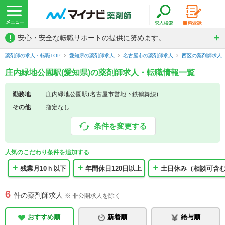
!
安心・安全な転職サポートの提供に努めます。
薬剤師の求人・転職TOP
愛知県の薬剤師求人
名古屋市の薬剤師求人
西区の薬剤師求人
庄内緑地公園駅(愛知県)の薬剤師求人・転職情報一覧
勤務地
庄内緑地公園駅(名古屋市営地下鉄鶴舞線)
その他
指定なし
条件を変更する
人気のこだわり条件を追加する
残業月10ｈ以下
年間休日120日以上
土日休み（相談可含
6
件の薬剤師求人
※ 非公開求人を除く
おすすめ順
新着順
給与順