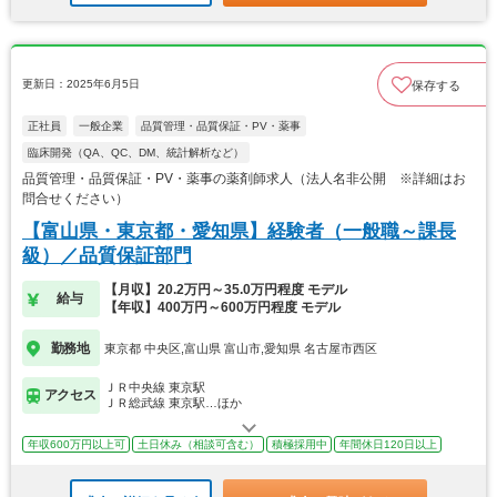
更新日：2025年6月5日
保存する
正社員
一般企業
品質管理・品質保証・PV・薬事
臨床開発（QA、QC、DM、統計解析など）
品質管理・品質保証・PV・薬事の薬剤師求人（法人名非公開 ※詳細はお
問合せください）
【富山県・東京都・愛知県】経験者（一般職～課長
級）／品質保証部門
【月収】20.2万円～35.0万円程度 モデル
給与
【年収】400万円～600万円程度 モデル
勤務地
東京都 中央区,富山県 富山市,愛知県 名古屋市西区
ＪＲ中央線 東京駅
アクセス
ＪＲ総武線 東京駅…ほか
年収600万円以上可
土日休み（相談可含む）
積極採用中
年間休日120日以上