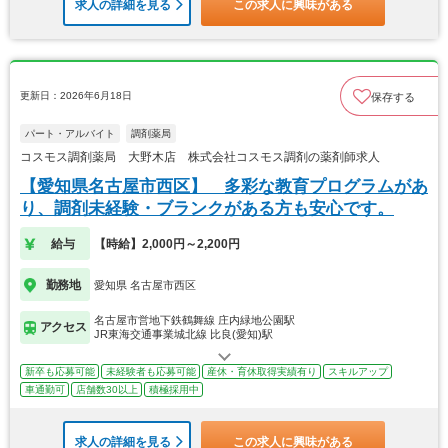
求人の詳細を見る
この求人に興味がある
更新日：2026年6月18日
保存する
パート・アルバイト
調剤薬局
コスモス調剤薬局 大野木店 株式会社コスモス調剤の薬剤師求人
【愛知県名古屋市西区】 多彩な教育プログラムがあ
り、調剤未経験・ブランクがある方も安心です。
給与
【時給】2,000円～2,200円
勤務地
愛知県 名古屋市西区
名古屋市営地下鉄鶴舞線 庄内緑地公園駅
アクセス
JR東海交通事業城北線 比良(愛知)駅
新卒も応募可能
未経験者も応募可能
産休・育休取得実績有り
スキルアップ
車通勤可
店舗数30以上
積極採用中
求人の詳細を見る
この求人に興味がある