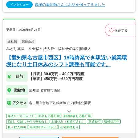
職場の薬剤師さんにお話を伺ってきました
インタビュー
更新日：2026年5月26日
保存する
正社員
調剤薬局
みどり薬局 社会福祉法人愛生福祉会の薬剤師求人
【愛知県名古屋市西区】18時終業でき駅近い就業環
境になり土日休みのシフト調整も可能です。
【月収】30.0万円～40.0万円程度
給与
【年収】450万円～630万円程度
勤務地
愛知県 名古屋市西区
アクセス
名古屋市営地下鉄鶴舞線 庄内緑地公園駅
年収600万円以上可
新卒も応募可能
未経験者も応募可能
原則、引越しを伴う転勤なし
土日休み（相談可含む）
車通勤可
積極採用中
夏～秋入職可
年間休日120日以上
在宅業務あり