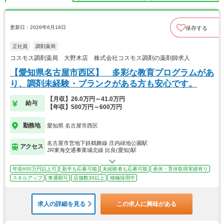
更新日：2026年6月18日
保存する
正社員
調剤薬局
コスモス調剤薬局 大野木店 株式会社コスモス調剤の薬剤師求人
【愛知県名古屋市西区】 多彩な教育プログラムがあ
り、調剤未経験・ブランクがある方も安心です。
【月収】26.0万円～41.0万円
給与
【年収】500万円～600万円
勤務地
愛知県 名古屋市西区
名古屋市営地下鉄鶴舞線 庄内緑地公園駅
アクセス
JR東海交通事業城北線 比良(愛知)駅
年収600万円以上可
新卒も応募可能
未経験者も応募可能
産休・育休取得実績有り
スキルアップ
車通勤可
店舗数30以上
積極採用中
求人の詳細を見る
この求人に興味がある