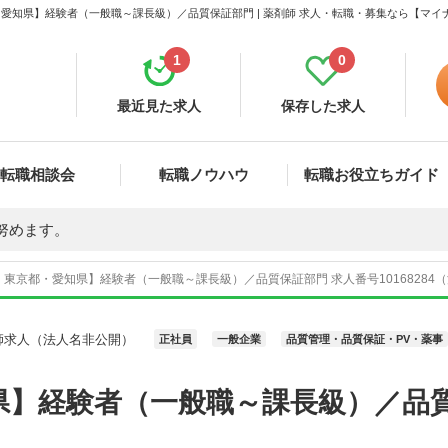
愛知県】経験者（一般職～課長級）／品質保証部門 | 薬剤師 求人・転職・募集なら【マイ
1
0
最近見た求人
保存した求人
転職相談会
転職ノウハウ
転職お役立ちガイド
努めます。
東京都・愛知県】経験者（一般職～課長級）／品質保証部門 求人番号10168284
師求人（法人名非公開）
正社員
一般企業
品質管理・品質保証・PV・薬事
県】経験者（一般職～課長級）／品