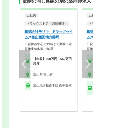
近隣の同じ路線の別の薬剤師求人
正社員
正社員
ドラッグストア（調剤併設）
ドラッグストア（調剤併設
株式会社モリキ ドラッグセイ
株式会社モリキ ドラッグ
ムス富山西田地方薬局
ムス富山神通本町薬局
日祝休み中心で19時まで勤務！産
日祝休み中心で19時まで勤
育休実績多数で無理…
育休実績多数で無理…
【年収】500万円～550万円
【年収】500万円～60
程度
程度 30歳～
富山県 富山市
富山県 富山市
富山地方鉄道本線 西中野駅
富山地方鉄道本線 新相
駅