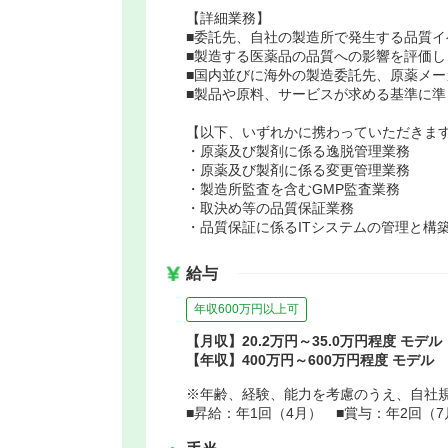
【詳細業務】
■委託先、自社の製造所で発生する品質
■製造する医薬品の品質への影響を評価
■国内並びに海外の製造委託先、原薬メー
■製品や原料、サービスが求める基準に
【以下、いずれかに携わっていただきま
・原薬及び製剤に係る逸脱管理業務
・原薬及び製剤に係る変更管理業務
・製造所監査を含むGMP監査業務
・取決め等の品質保証業務
・品質保証に係るITシステムの管理と構
給与
年収600万円以上可
【月収】20.2万円～35.0万円程度 モデル
【年収】400万円～600万円程度 モデル
※年齢、経験、能力を考慮のうえ、自社
■昇給：年1回（4月） ■賞与：年2回（7