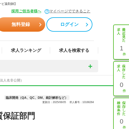
ナビ薬剤師】
採用ご担当者様へ
マイページでできること
無料登録
ログイン
1
求人ランキング
求人を検索する
（法人名非公開）
0
臨床開発（QA、QC、DM、統計解析など）
更新日：2025/06/05
求人番号：10168284
質保証部門
0