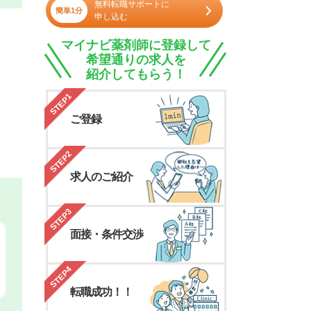
無料転職サポートに
簡単1分
申し込む
マイナビ薬剤師に登録して
希望通りの求人を
紹介してもらう！
STEP1
ご登録
STEP2
求人のご紹介
STEP3
面接・条件交渉
STEP4
転職成功！！