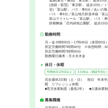
葉線(東京－蘇我)「東京駅」 徒歩10
(池袋－荻窪)「東京駅」 徒歩10分／
谷)「富山駅」 バス・車6分／あいの
バス・車6分／富山地方鉄道本線「富山
富山ライトレール「富山駅」 バス・車
鉄鶴舞線「庄内緑地公園駅」 徒歩10分
勤務時間
月～金:09時00分～17時40分（休憩60分
所定労働時間7時間40分 ※休憩時間：60分（
所定労働時間7時間40分
勤務曜日備考：月火水木金
休日・休暇
年間休日120日以上
土日休み（相談可含む
完全週休2日制（土・日） 祝日 年末
暇 リフレッシュ休暇
■育児休業制度（最長2年） ■介護休業
募集職種
品質保証・品質管理