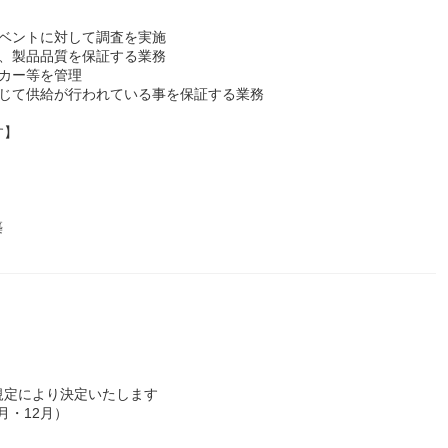
イベントに対して調査を実施
し、製品品質を保証する業務
カー等を管理
準じて供給が行われている事を保証する業務
す】
築
規定により決定いたします
月・12月）