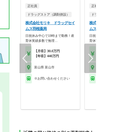
正社員
正社員
ドラッグストア（調剤併設）
ドラッグストア（調剤併設
株式会社モリキ ドラッグセイ
株式会社モリキ ドラッグ
ムス羽根薬局
ムス富山西田地方薬局
日祝休み中心で19時まで勤務！産
日祝休み中心で19時まで勤
育休実績多数で無理…
育休実績多数で無理…
【月収】30.0万円
【年収】500万円～55
【年収】440万円
程度
富山県 富山市
富山県 富山市
※お問い合わせください
富山地方鉄道本線 西中