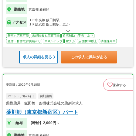
勤務地
東京都 新宿区
ＪＲ中央線 飯田橋駅
アクセス
ＪＲ総武線 飯田橋駅…ほか
新卒も応募可能
未経験者も応募可能
住宅補助（手当）あり
産休・育休取得実績有り
スキルアップ
駅チカ
店舗数30以上
積極採用中
求人の詳細を見る
この求人に興味がある
更新日：2026年6月18日
保存する
パート・アルバイト
調剤薬局
薬樹薬局 飯田橋 薬樹株式会社の薬剤師求人
薬剤師（東京都新宿区）パート
給与
【時給】2,000円～
勤務地
東京都 新宿区