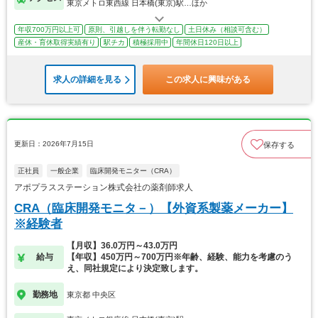
東京メトロ東西線 日本橋(東京)駅…ほか
年収700万円以上可
原則、引越しを伴う転勤なし
土日休み（相談可含む）
産休・育休取得実績有り
駅チカ
積極採用中
年間休日120日以上
求人の詳細を見る
この求人に興味がある
更新日：2026年7月15日
保存する
正社員
一般企業
臨床開発モニター（CRA）
アポプラスステーション株式会社の薬剤師求人
CRA（臨床開発モニタ－）【外資系製薬メーカー】
※経験者
【月収】36.0万円～43.0万円
給与
【年収】450万円～700万円※年齢、経験、能力を考慮のう
え、同社規定により決定致します。
勤務地
東京都 中央区