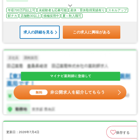
年収700万円以上可
未経験者も応募可能
産休・育休取得実績有り
スキルアップ
駅チカ
店舗数30以上
積極採用中
夏～秋入職可
求人の詳細を見る
この求人に興味がある
更新日：2026年7月4日
保存する