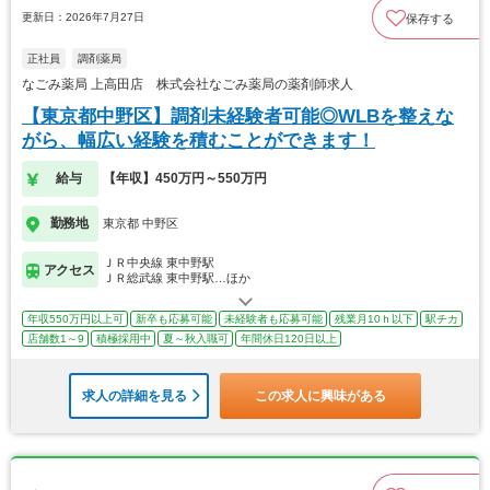
更新日：2026年7月27日
保存する
正社員
調剤薬局
なごみ薬局 上高田店 株式会社なごみ薬局の薬剤師求人
【東京都中野区】調剤未経験者可能◎WLBを整えな
がら、幅広い経験を積むことができます！
給与
【年収】450万円～550万円
勤務地
東京都 中野区
ＪＲ中央線 東中野駅
アクセス
ＪＲ総武線 東中野駅…ほか
年収550万円以上可
新卒も応募可能
未経験者も応募可能
残業月10ｈ以下
駅チカ
店舗数1～9
積極採用中
夏～秋入職可
年間休日120日以上
求人の詳細を見る
この求人に興味がある