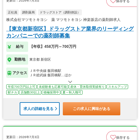
更新日：2026年7月3日
保存する
正社員
調剤薬局
ドラッグストア（調剤併設）
株式会社マツモトキヨシ 薬 マツモトキヨシ 神楽坂店の薬剤師求人
【東京都新宿区】ドラッグストア業界のリーディング
カンパニーでの薬剤師募集
給与
【年収】458万円～700万円
勤務地
東京都 新宿区
ＪＲ中央線 飯田橋駅
アクセス
ＪＲ総武線 飯田橋駅…ほか
年収700万円以上可
未経験者も応募可能
産休・育休取得実績有り
スキルアップ
駅チカ
店舗数30以上
積極採用中
夏～秋入職可
求人の詳細を見る
この求人に興味がある
更新日：2026年7月3日
保存する