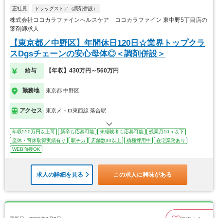
正社員
ドラッグストア（調剤併設）
株式会社ココカラファインヘルスケア ココカラファイン 東中野5丁目店の
薬剤師求人
【東京都／中野区】年間休日120日☆業界トップクラ
スDgsチェーンの安心母体◎＜調剤併設＞
給与
【年収】430万円～560万円
勤務地
東京都 中野区
アクセス
東京メトロ東西線 落合駅
年収550万円以上可
新卒も応募可能
未経験者も応募可能
残業月10ｈ以下
産休・育休取得実績有り
駅チカ
店舗数30以上
積極採用中
在宅業務あり
WEB面接OK
求人の詳細を見る
この求人に興味がある