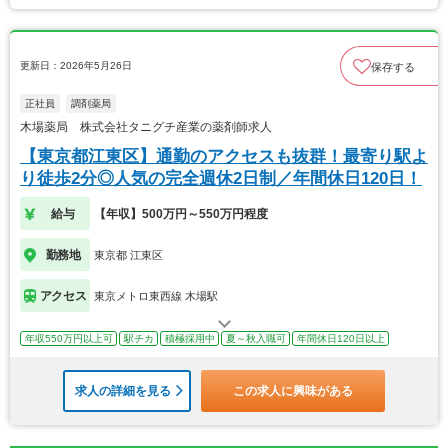
更新日：2026年5月26日
保存する
正社員
調剤薬局
木場薬局 株式会社タニグチ産業の薬剤師求人
【東京都江東区】通勤のアクセスも抜群！最寄り駅よ
り徒歩2分◎人気の完全週休2日制／年間休日120日！
給与
【年収】500万円～550万円程度
勤務地
東京都 江東区
アクセス
東京メトロ東西線 木場駅
年収550万円以上可
駅チカ
積極採用中
夏～秋入職可
年間休日120日以上
求人の詳細を見る
この求人に興味がある