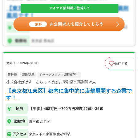
更新日：2026年7月3日
保存する
正社員
調剤薬局
ドラッグストア（調剤併設）
株式会社ぱぱす どらっぐぱぱす 東砂店の薬剤師求人
【東京都江東区】都内に集中的に店舗展開する企業で
す！
給与
【年収】468万円～700万円程度 22歳～35歳
勤務地
東京都 江東区
アクセス
東京メトロ東西線 南砂町駅