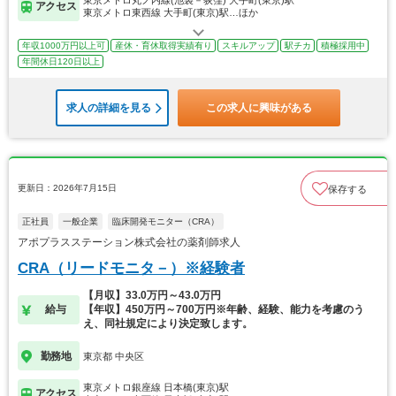
東京メトロ丸ノ内線(池袋－荻窪) 大手町(東京)駅
アクセス
東京メトロ東西線 大手町(東京)駅…ほか
年収1000万円以上可
産休・育休取得実績有り
スキルアップ
駅チカ
積極採用中
年間休日120日以上
求人の詳細を見る
この求人に興味がある
更新日：2026年7月15日
保存する
正社員
一般企業
臨床開発モニター（CRA）
アポプラスステーション株式会社の薬剤師求人
CRA（リードモニタ－）※経験者
【月収】33.0万円～43.0万円
給与
【年収】450万円～700万円※年齢、経験、能力を考慮のう
え、同社規定により決定致します。
勤務地
東京都 中央区
東京メトロ銀座線 日本橋(東京)駅
アクセス