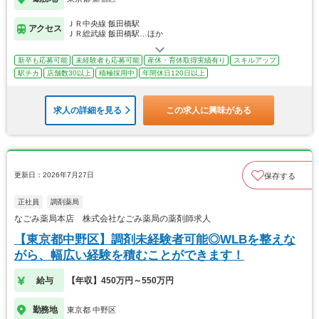
ＪＲ中央線 飯田橋駅
アクセス
ＪＲ総武線 飯田橋駅…ほか
新卒も応募可能
未経験者も応募可能
産休・育休取得実績有り
スキルアップ
駅チカ
店舗数30以上
積極採用中
年間休日120日以上
求人の詳細を見る
この求人に興味がある
更新日：2026年7月27日
保存する
正社員
調剤薬局
なごみ薬局本店 株式会社なごみ薬局の薬剤師求人
【東京都中野区】調剤未経験者可能◎WLBを整えな
がら、幅広い経験を積むことができます！
給与
【年収】450万円～550万円
勤務地
東京都 中野区