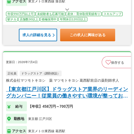
アクセス
東京メトロ東西線 落合駅
年収550万円以上可
未経験者も応募可能
産休・育休取得実績有り
スキルアップ
駅チカ
店舗数30以上
積極採用中
年間休日120日以上
求人の詳細を見る
この求人に興味がある
更新日：2026年7月4日
保存する
正社員
ドラッグストア（調剤併設）
株式会社マツモトキヨシ 薬 マツモトキヨシ 葛西駅前店の薬剤師求人
【東京都江戸川区】ドラッグストア業界のリーディン
グカンパニー！従業員の働きやすい環境が整っており
ます
給与
【年収】458万円～700万円
勤務地
東京都 江戸川区
アクセス
東京メトロ東西線 葛西駅