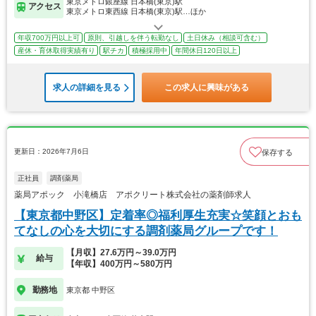
東京メトロ銀座線 日本橋(東京)駅
アクセス
東京メトロ東西線 日本橋(東京)駅…ほか
年収700万円以上可
原則、引越しを伴う転勤なし
土日休み（相談可含む）
産休・育休取得実績有り
駅チカ
積極採用中
年間休日120日以上
求人の詳細を見る
この求人に興味がある
更新日：2026年7月6日
保存する
正社員
調剤薬局
薬局アポック 小滝橋店 アポクリート株式会社の薬剤師求人
【東京都中野区】定着率◎福利厚生充実☆笑顔とおも
てなしの心を大切にする調剤薬局グループです！
【月収】27.6万円～39.0万円
給与
【年収】400万円～580万円
勤務地
東京都 中野区