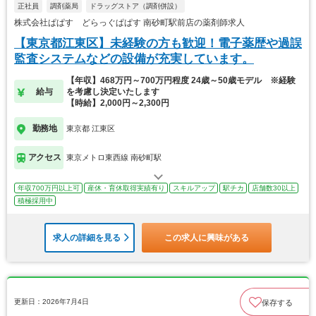
正社員
調剤薬局
ドラッグストア（調剤併設）
株式会社ぱぱす どらっぐぱぱす 南砂町駅前店の薬剤師求人
【東京都江東区】未経験の方も歓迎！電子薬歴や過誤
監査システムなどの設備が充実しています。
【年収】468万円～700万円程度 24歳～50歳モデル ※経験
給与
を考慮し決定いたします
【時給】2,000円～2,300円
勤務地
東京都 江東区
アクセス
東京メトロ東西線 南砂町駅
年収700万円以上可
産休・育休取得実績有り
スキルアップ
駅チカ
店舗数30以上
積極採用中
求人の詳細を見る
この求人に興味がある
更新日：2026年7月4日
保存する