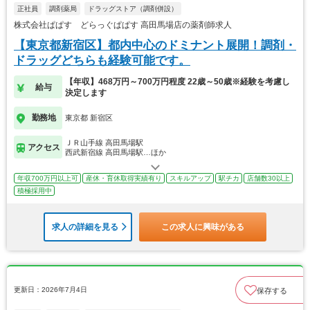
正社員
調剤薬局
ドラッグストア（調剤併設）
株式会社ぱぱす どらっぐぱぱす 高田馬場店の薬剤師求人
【東京都新宿区】都内中心のドミナント展開！調剤・
ドラッグどちらも経験可能です。
【年収】468万円～700万円程度 22歳～50歳※経験を考慮し
給与
決定します
勤務地
東京都 新宿区
ＪＲ山手線 高田馬場駅
アクセス
西武新宿線 高田馬場駅…ほか
年収700万円以上可
産休・育休取得実績有り
スキルアップ
駅チカ
店舗数30以上
積極採用中
求人の詳細を見る
この求人に興味がある
更新日：2026年7月4日
保存する