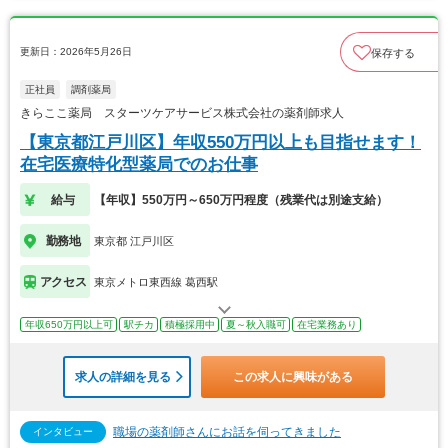
更新日：2026年5月26日
保存する
正社員
調剤薬局
きらここ薬局 スターツケアサービス株式会社の薬剤師求人
【東京都江戸川区】年収550万円以上も目指せます！
在宅医療特化型薬局でのお仕事
給与
【年収】550万円～650万円程度（残業代は別途支給）
勤務地
東京都 江戸川区
アクセス
東京メトロ東西線 葛西駅
年収650万円以上可
駅チカ
積極採用中
夏～秋入職可
在宅業務あり
求人の詳細を見る
この求人に興味がある
職場の薬剤師さんにお話を伺ってきました
インタビュー