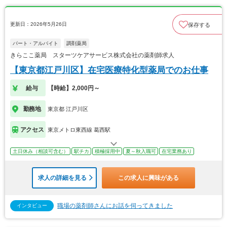
更新日：2026年5月26日
保存する
パート・アルバイト
調剤薬局
きらここ薬局 スターツケアサービス株式会社の薬剤師求人
【東京都江戸川区】在宅医療特化型薬局でのお仕事
給与
【時給】2,000円～
勤務地
東京都 江戸川区
アクセス
東京メトロ東西線 葛西駅
土日休み（相談可含む）
駅チカ
積極採用中
夏～秋入職可
在宅業務あり
求人の詳細を見る
この求人に興味がある
職場の薬剤師さんにお話を伺ってきました
インタビュー