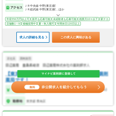
ＪＲ中央線 中野(東京)駅
アクセス
ＪＲ総武線 中野(東京)駅…ほか
年収550万円以上可
新卒も応募可能
未経験者も応募可能
残業月10ｈ以下
駅チカ
店舗数1～9
積極採用中
夏～秋入職可
年間休日120日以上
求人の詳細を見る
この求人に興味がある