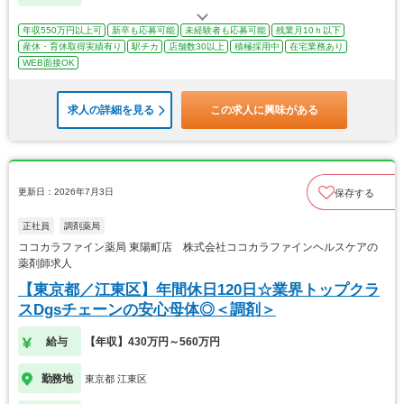
年収550万円以上可
新卒も応募可能
未経験者も応募可能
残業月10ｈ以下
産休・育休取得実績有り
駅チカ
店舗数30以上
積極採用中
在宅業務あり
WEB面接OK
求人の詳細を見る
この求人に興味がある
更新日：2026年7月3日
保存する
正社員
調剤薬局
ココカラファイン薬局 東陽町店 株式会社ココカラファインヘルスケアの
薬剤師求人
【東京都／江東区】年間休日120日☆業界トップクラ
スDgsチェーンの安心母体◎＜調剤＞
給与
【年収】430万円～560万円
勤務地
東京都 江東区