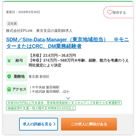
更新日：2026年5月26日
保存する
正社員
株式会社EPLink 東京支店の薬剤師求人
SDM／Site-Data-Manager（東京地域担当） ※モニ
ターまたはCRC、DM業務経験者
【月収】23.4万円～36.8万円
給与
【年収】374万円～588万円※年齢、経験、能力を考慮のうえ
同社規定により決定
勤務地
東京都 新宿区
ＪＲ中央線 飯田橋駅
アクセス
ＪＲ総武線 飯田橋駅…ほか
年収550万円以上可
産休・育休取得実績有り
スキルアップ
駅チカ
車通勤可
積極採用中
夏～秋入職可
年間休日120日以上
求人の詳細を見る
この求人に興味がある