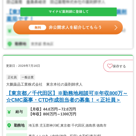
更新日：2026年7月16日
保存する
正社員
一般企業
大鵬薬品工業株式会社 東京本社の薬剤師求人
【東京都／千代田区】※勤務地相談可※年収800万～
☆CMC薬事・CTD作成担当者の募集！＜正社員＞
【月収】44.0万円～72.0万円
給与
【年収】800万円～1300万円
勤務地
埼玉県 児玉郡神川町,東京都 千代田区,徳島県 徳島市