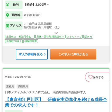
給与
【時給】2,000円～
勤務地
東京都 新宿区
ＪＲ山手線 高田馬場駅
アクセス
西武新宿線 高田馬場駅…ほか
土日休み（相談可含む）
産休・育休取得実績有り
スキルアップ
駅チカ
店舗数30以上
積極採用中
求人の詳細を見る
この求人に興味がある
更新日：2026年7月6日
保存する
正社員
調剤薬局
日本メディカルシステム株式会社 葛西駅前店の薬剤師求人
【東京都江戸川区】 研修充実◎進化を続ける成長企
業での求人です！