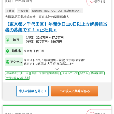
更新日：2026年7月22日
保存する
正社員
一般企業
臨床開発（QA、QC、DM、統計解析など）
大鵬薬品工業株式会社 東京本社の薬剤師求人
【東京都／千代田区】年間休日120日以上☆解析担当
者の募集です！＜正社員＞
【月収】32.0万円～47.0万円
給与
【年収】570万円～850万円
勤務地
東京都 千代田区
東京メトロ丸ノ内線(池袋－荻窪) 大手町(東京)駅
アクセス
東京メトロ東西線 大手町(東京)駅…ほか
年収800万円以上可
産休・育休取得実績有り
スキルアップ
駅チカ
積極採用中
年間休日120日以上
求人の詳細を見る
この求人に興味がある