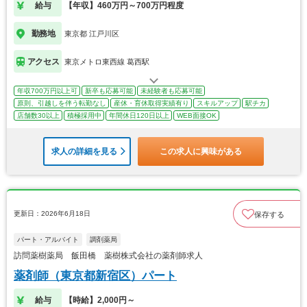
給与
【年収】460万円～700万円程度
勤務地
東京都 江戸川区
アクセス
東京メトロ東西線 葛西駅
年収700万円以上可
新卒も応募可能
未経験者も応募可能
原則、引越しを伴う転勤なし
産休・育休取得実績有り
スキルアップ
駅チカ
店舗数30以上
積極採用中
年間休日120日以上
WEB面接OK
求人の詳細を見る
この求人に興味がある
更新日：2026年6月18日
保存する
パート・アルバイト
調剤薬局
訪問薬樹薬局 飯田橋 薬樹株式会社の薬剤師求人
薬剤師（東京都新宿区）パート
給与
【時給】2,000円～