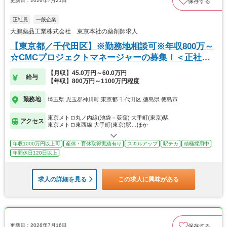
更新日：2026年7月21日
保存する
正社員
一般企業
大鵬薬品工業株式会社 東京本社の薬剤師求人
【東京都／千代田区】※勤務地相談可※年収800万～
☆CMCプロジェクトマネージャーの募集！＜正社員
＞
【月収】45.0万円～60.0万円
給与
【年収】800万円～1100万円程度
勤務地
埼玉県 児玉郡神川町,東京都 千代田区,徳島県 徳島市
東京メトロ丸ノ内線(池袋－荻窪) 大手町(東京)駅
アクセス
東京メトロ東西線 大手町(東京)駅…ほか
年収1000万円以上可
産休・育休取得実績有り
スキルアップ
駅チカ
積極採用中
年間休日120日以上
求人の詳細を見る
この求人に興味がある
更新日：2026年7月16日
保存する