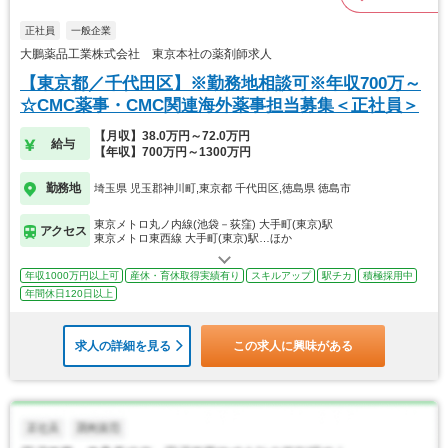
正社員
一般企業
大鵬薬品工業株式会社 東京本社の薬剤師求人
【東京都／千代田区】※勤務地相談可※年収700万～
☆CMC薬事・CMC関連海外薬事担当募集＜正社員＞
【月収】38.0万円～72.0万円
給与
【年収】700万円～1300万円
勤務地
埼玉県 児玉郡神川町,東京都 千代田区,徳島県 徳島市
東京メトロ丸ノ内線(池袋－荻窪) 大手町(東京)駅
アクセス
東京メトロ東西線 大手町(東京)駅…ほか
年収1000万円以上可
産休・育休取得実績有り
スキルアップ
駅チカ
積極採用中
年間休日120日以上
求人の詳細を見る
この求人に興味がある