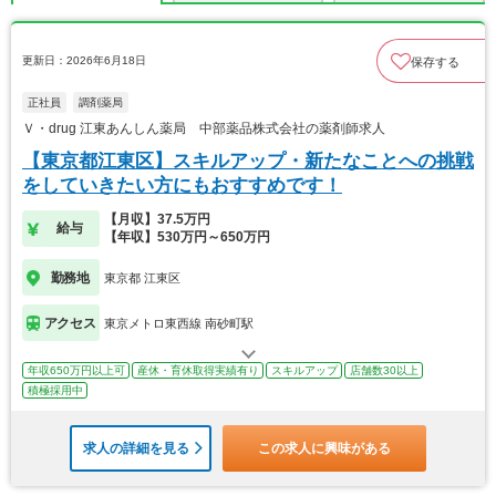
更新日：2026年6月18日
保存する
正社員
調剤薬局
Ｖ・drug 江東あんしん薬局 中部薬品株式会社の薬剤師求人
【東京都江東区】スキルアップ・新たなことへの挑戦
をしていきたい方にもおすすめです！
【月収】37.5万円
給与
【年収】530万円～650万円
勤務地
東京都 江東区
アクセス
東京メトロ東西線 南砂町駅
年収650万円以上可
産休・育休取得実績有り
スキルアップ
店舗数30以上
積極採用中
求人の詳細を見る
この求人に興味がある