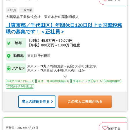
正社員
一般企業
大鵬薬品工業株式会社 東京本社の薬剤師求人
【東京都／千代田区】年間休日120日以上☆国際税務
職の募集です！＜正社員＞
【月収】45.0万円～70.0万円
給与
【年収】800万円～1300万円程度
勤務地
東京都 千代田区
東京メトロ丸ノ内線(池袋－荻窪) 大手町(東京)駅
アクセス
東京メトロ東西線 大手町(東京)駅…ほか
年収1000万円以上可
産休・育休取得実績有り
スキルアップ
駅チカ
積極採用中
年間休日120日以上
求人の詳細を見る
この求人に興味がある
更新日：2026年7月16日
保存する