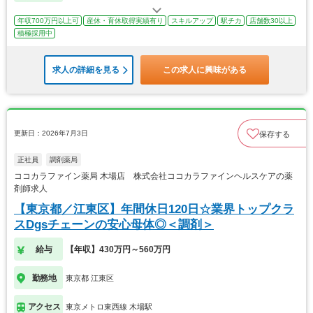
年収700万円以上可
産休・育休取得実績有り
スキルアップ
駅チカ
店舗数30以上
積極採用中
求人の詳細を見る
この求人に興味がある
更新日：2026年7月3日
保存する
正社員
調剤薬局
ココカラファイン薬局 木場店 株式会社ココカラファインヘルスケアの薬
剤師求人
【東京都／江東区】年間休日120日☆業界トップクラ
スDgsチェーンの安心母体◎＜調剤＞
給与
【年収】430万円～560万円
勤務地
東京都 江東区
アクセス
東京メトロ東西線 木場駅