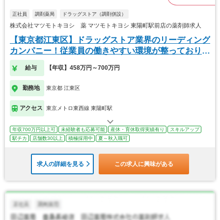
正社員
調剤薬局
ドラッグストア（調剤併設）
株式会社マツモトキヨシ 薬 マツモトキヨシ 東陽町駅前店の薬剤師求人
【東京都江東区】ドラッグストア業界のリーディング
カンパニー！従業員の働きやすい環境が整っておりま
す！
給与
【年収】458万円～700万円
勤務地
東京都 江東区
アクセス
東京メトロ東西線 東陽町駅
年収700万円以上可
未経験者も応募可能
産休・育休取得実績有り
スキルアップ
駅チカ
店舗数30以上
積極採用中
夏～秋入職可
求人の詳細を見る
この求人に興味がある