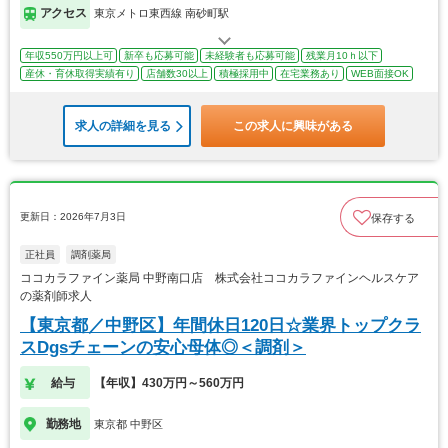
アクセス
東京メトロ東西線 南砂町駅
年収550万円以上可
新卒も応募可能
未経験者も応募可能
残業月10ｈ以下
産休・育休取得実績有り
店舗数30以上
積極採用中
在宅業務あり
WEB面接OK
求人の詳細を見る
この求人に興味がある
更新日：2026年7月3日
保存する
正社員
調剤薬局
ココカラファイン薬局 中野南口店 株式会社ココカラファインヘルスケア
の薬剤師求人
【東京都／中野区】年間休日120日☆業界トップクラ
スDgsチェーンの安心母体◎＜調剤＞
給与
【年収】430万円～560万円
勤務地
東京都 中野区