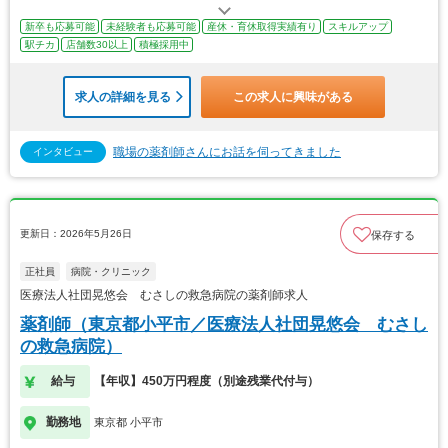
新卒も応募可能
未経験者も応募可能
産休・育休取得実績有り
スキルアップ
駅チカ
店舗数30以上
積極採用中
求人の詳細を見る
この求人に興味がある
職場の薬剤師さんにお話を伺ってきました
インタビュー
更新日：2026年5月26日
保存する
正社員
病院・クリニック
医療法人社団晃悠会 むさしの救急病院の薬剤師求人
薬剤師（東京都小平市／医療法人社団晃悠会 むさし
の救急病院）
給与
【年収】450万円程度（別途残業代付与）
勤務地
東京都 小平市