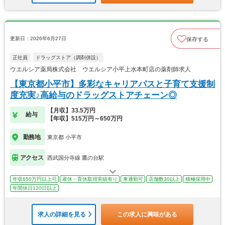
更新日：2026年6月27日
保存する
正社員
ドラッグストア（調剤併設）
ウエルシア薬局株式会社 ウエルシア小平上水本町店の薬剤師求人
【東京都小平市】多彩なキャリアパスと子育て支援制
度充実♪高給与のドラッグストアチェーン◎
【月収】33.5万円
給与
【年収】515万円～650万円
勤務地
東京都 小平市
アクセス
西武国分寺線 鷹の台駅
年収650万円以上可
産休・育休取得実績有り
車通勤可
店舗数30以上
積極採用中
年間休日120日以上
求人の詳細を見る
この求人に興味がある