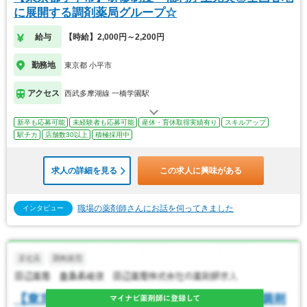
に展開する調剤薬局グループ☆
給与
【時給】2,000円～2,200円
勤務地
東京都 小平市
アクセス
西武多摩湖線 一橋学園駅
新卒も応募可能
未経験者も応募可能
産休・育休取得実績有り
スキルアップ
駅チカ
店舗数30以上
積極採用中
求人の詳細を見る
この求人に興味がある
職場の薬剤師さんにお話を伺ってきました
インタビュー