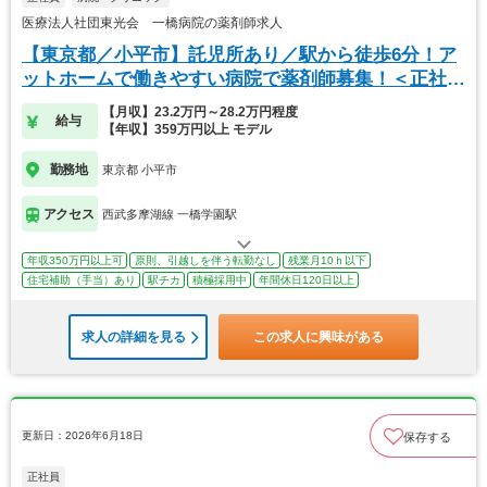
医療法人社団東光会 一橋病院の薬剤師求人
【東京都／小平市】託児所あり／駅から徒歩6分！ア
ットホームで働きやすい病院で薬剤師募集！＜正社員
＞
【月収】23.2万円～28.2万円程度
給与
【年収】359万円以上 モデル
勤務地
東京都 小平市
アクセス
西武多摩湖線 一橋学園駅
年収350万円以上可
原則、引越しを伴う転勤なし
残業月10ｈ以下
住宅補助（手当）あり
駅チカ
積極採用中
年間休日120日以上
求人の詳細を見る
この求人に興味がある
更新日：2026年6月18日
保存する
正社員