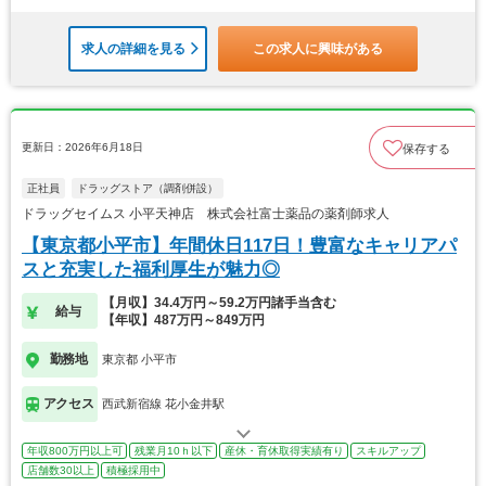
求人の詳細を見る
この求人に興味がある
更新日：2026年6月18日
保存する
正社員
ドラッグストア（調剤併設）
ドラッグセイムス 小平天神店 株式会社富士薬品の薬剤師求人
【東京都小平市】年間休日117日！豊富なキャリアパ
スと充実した福利厚生が魅力◎
【月収】34.4万円～59.2万円諸手当含む
給与
【年収】487万円～849万円
勤務地
東京都 小平市
アクセス
西武新宿線 花小金井駅
年収800万円以上可
残業月10ｈ以下
産休・育休取得実績有り
スキルアップ
店舗数30以上
積極採用中