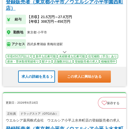
登録販売者（東京都小平市／ウエルシア小平学園西町
店）
【月収】21.5万円～27.0万円
給与
【年収】308万円～450万円
勤務地
東京都 小平市
アクセス
西武多摩湖線 青梅街道駅
年収450万円以上可
新卒も応募可能
未経験者も応募可能
住宅補助（手当）あり
産休・育休取得実績有り
駅チカ
店舗数30以上
登録販売者の求人
積極採用中
求人の詳細を見る
この求人に興味がある
更新日：2026年6月18日
保存する
正社員
ドラッグストア（OTCのみ）
ウエルシア薬局株式会社 ウエルシア小平上水本町店の登録販売者の求人
登録販売者（東京都小平市／ウエルシア小平上水本町