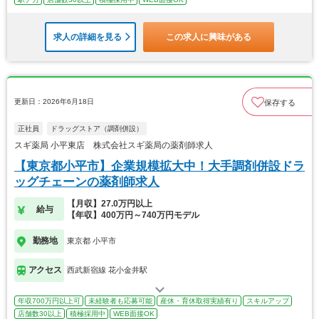
求人の詳細を見る
この求人に興味がある
更新日：2026年6月18日
保存する
正社員
ドラッグストア（調剤併設）
スギ薬局 小平東店 株式会社スギ薬局の薬剤師求人
【東京都小平市】企業規模拡大中！大手調剤併設ドラ
ッグチェーンの薬剤師求人
【月収】27.0万円以上
給与
【年収】400万円～740万円モデル
勤務地
東京都 小平市
アクセス
西武新宿線 花小金井駅
年収700万円以上可
未経験者も応募可能
産休・育休取得実績有り
スキルアップ
店舗数30以上
積極採用中
WEB面接OK