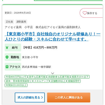
更新日：2026年6月18日
保存する
正社員
調剤薬局
アイセイ薬局 小平店 株式会社アイセイ薬局の薬剤師求人
【東京都小平市】自社独自のオリジナル研修あり！一
人ひとりの経験・スキルに合わせて学べます。
給与
【年収】418万円～806万円
勤務地
東京都 小平市
アクセス
西武多摩湖線 一橋学園駅
年収800万円以上可
新卒も応募可能
未経験者も応募可能
残業月10ｈ以下
産休・育休取得実績有り
スキルアップ
店舗数30以上
積極採用中
年間休日120日以上
求人の詳細を見る
この求人に興味がある