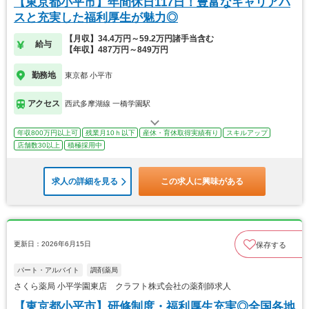
【東京都小平市】年間休日117日！豊富なキャリアパ
スと充実した福利厚生が魅力◎
【月収】34.4万円～59.2万円諸手当含む
給与
【年収】487万円～849万円
勤務地
東京都 小平市
アクセス
西武多摩湖線 一橋学園駅
年収800万円以上可
残業月10ｈ以下
産休・育休取得実績有り
スキルアップ
店舗数30以上
積極採用中
求人の詳細を見る
この求人に興味がある
更新日：2026年6月15日
保存する
パート・アルバイト
調剤薬局
さくら薬局 小平学園東店 クラフト株式会社の薬剤師求人
【東京都小平市】研修制度・福利厚生充実◎全国各地