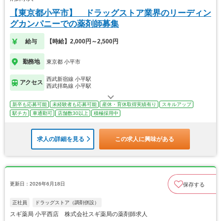
【東京都小平市】 ドラッグストア業界のリーディン
グカンパニーでの薬剤師募集
給与
【時給】2,000円～2,500円
勤務地
東京都 小平市
西武新宿線 小平駅
アクセス
西武拝島線 小平駅
新卒も応募可能
未経験者も応募可能
産休・育休取得実績有り
スキルアップ
駅チカ
車通勤可
店舗数30以上
積極採用中
求人の詳細を見る
この求人に興味がある
更新日：2026年6月18日
保存する
正社員
ドラッグストア（調剤併設）
スギ薬局 小平西店 株式会社スギ薬局の薬剤師求人