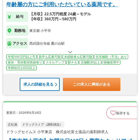
年齢層の方にご利用いただいている薬局です。
【月収】22.5万円程度 24歳～モデル
給与
【年収】360万円～580万円
勤務地
東京都 小平市
アクセス
西武国分寺線 鷹の台駅
年収550万円以上可
新卒も応募可能
未経験者も応募可能
住宅補助（手当）あり
産休・育休取得実績有り
スキルアップ
駅チカ
店舗数30以上
積極採用中
年間休日120日以上
求人の詳細を見る
この求人に興味がある
更新日：2026年6月18日
保存する
正社員
ドラッグストア（調剤併設）
ドラッグセイムス 小平東店 株式会社富士薬品の薬剤師求人