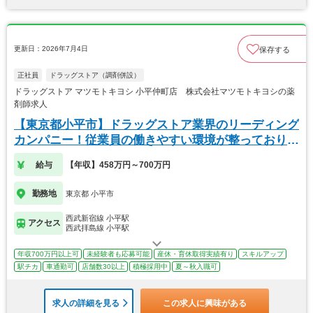
更新日：2026年7月4日
保存する
正社員
ドラッグストア（調剤併設）
ドラッグストア マツモトキヨシ 小平仲町店 株式会社マツモトキヨシの薬
剤師求人
【東京都小平市】ドラッグストア業界のリーディング
カンパニー！従業員の働きやすい環境が整っておりま
す！
給与
【年収】458万円～700万円
勤務地
東京都 小平市
西武新宿線 小平駅
アクセス
西武拝島線 小平駅
年収700万円以上可
未経験者も応募可能
産休・育休取得実績有り
スキルアップ
駅チカ
車通勤可
店舗数30以上
積極採用中
夏～秋入職可
求人の詳細を見る
この求人に興味がある