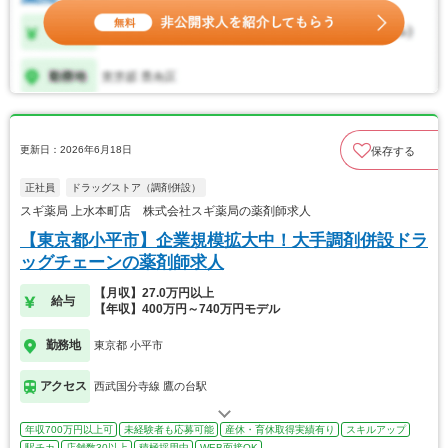
更新日：2026年6月18日
保存する
正社員
ドラッグストア（調剤併設）
スギ薬局 上水本町店 株式会社スギ薬局の薬剤師求人
【東京都小平市】企業規模拡大中！大手調剤併設ドラ
ッグチェーンの薬剤師求人
【月収】27.0万円以上
給与
【年収】400万円～740万円モデル
勤務地
東京都 小平市
アクセス
西武国分寺線 鷹の台駅
年収700万円以上可
未経験者も応募可能
産休・育休取得実績有り
スキルアップ
駅チカ
店舗数30以上
積極採用中
WEB面接OK