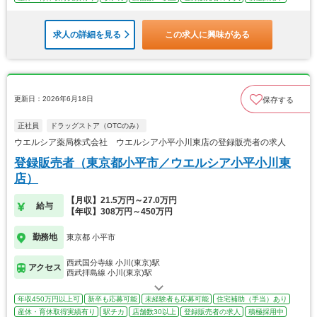
求人の詳細を見る
この求人に興味がある
更新日：2026年6月18日
保存する
正社員
ドラッグストア（OTCのみ）
ウエルシア薬局株式会社 ウエルシア小平小川東店の登録販売者の求人
登録販売者（東京都小平市／ウエルシア小平小川東
店）
【月収】21.5万円～27.0万円
給与
【年収】308万円～450万円
勤務地
東京都 小平市
西武国分寺線 小川(東京)駅
アクセス
西武拝島線 小川(東京)駅
年収450万円以上可
新卒も応募可能
未経験者も応募可能
住宅補助（手当）あり
産休・育休取得実績有り
駅チカ
店舗数30以上
登録販売者の求人
積極採用中