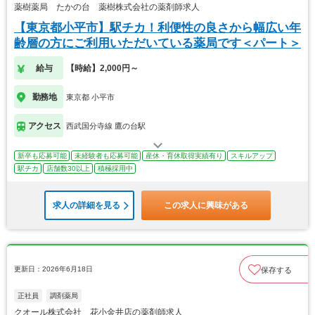
薬樹薬局 たかの台 薬樹株式会社の薬剤師求人
【東京都小平市】駅チカ！利便性の良さから幅広い年
齢層の方にご利用いただいている薬局です＜パート＞
給与
【時給】2,000円～
勤務地
東京都 小平市
アクセス
西武国分寺線 鷹の台駅
新卒も応募可能
未経験者も応募可能
産休・育休取得実績有り
スキルアップ
駅チカ
店舗数30以上
積極採用中
求人の詳細を見る
この求人に興味がある
更新日：2026年6月18日
保存する
正社員
調剤薬局
クオール株式会社 花小金井店の薬剤師求人