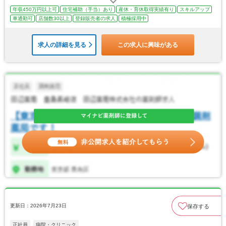
年収450万円以上可
住宅補助（手当）あり
産休・育休取得実績有り
スキルアップ
車通勤可
店舗数30以上
登録販売者の求人
積極採用中
求人の詳細を見る
この求人に興味がある
更新日：2026年7月23日
保存する
正社員
病院・クリニック