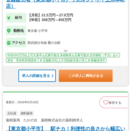
店）
【月収】21.5万円～27.0万円
給与
【年収】308万円～450万円
勤務地
東京都 小平市
アクセス
西武国分寺線 鷹の台駅
年収450万円以上可
新卒も応募可能
未経験者も応募可能
住宅補助（手当）あり
産休・育休取得実績有り
店舗数30以上
登録販売者の求人
積極採用中
求人の詳細を見る
この求人に興味がある
更新日：2026年6月18日
保存する
正社員
調剤薬局
薬樹薬局 たかの台 薬樹株式会社の薬剤師求人
【東京都小平市】 駅チカ！利便性の良さから幅広い