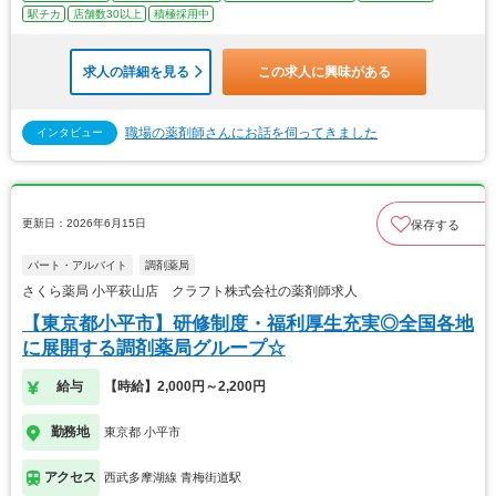
駅チカ
店舗数30以上
積極採用中
求人の詳細を見る
この求人に興味がある
職場の薬剤師さんにお話を伺ってきました
インタビュー
更新日：2026年6月15日
保存する
パート・アルバイト
調剤薬局
さくら薬局 小平萩山店 クラフト株式会社の薬剤師求人
【東京都小平市】研修制度・福利厚生充実◎全国各地
に展開する調剤薬局グループ☆
給与
【時給】2,000円～2,200円
勤務地
東京都 小平市
アクセス
西武多摩湖線 青梅街道駅