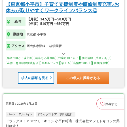
【東京都小平市】子育て支援制度や研修制度充実♪お
休みが取りやすくワークライフバランス◎
【月収】34.5万円～50.0万円
給与
【年収】510万円～650万円
勤務地
東京都 小平市
アクセス
西武多摩湖線 一橋学園駅
年収650万円以上可
新卒も応募可能
残業月10ｈ以下
住宅補助（手当）あり
産休・育休取得実績有り
スキルアップ
駅チカ
店舗数30以上
積極採用中
求人の詳細を見る
この求人に興味がある
更新日：2026年6月18日
保存する
パート・アルバイト
ドラッグストア（調剤併設）
ドラッグストア マツモトキヨシ 小平仲町店 株式会社マツモトキヨシの薬
剤師求人