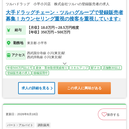
ツルハドラッグ 小平小川店 株式会社ツルハの登録販売者の求人
大手ドラッグチェーン・ツルハグループで登録販売者
募集！カウンセリング重視の接客を重視しています♪
【月収】18.0万円～28.5万円程度
給与
【年収】350万円～500万円
勤務地
東京都 小平市
西武国分寺線 小川(東京)駅
アクセス
西武拝島線 小川(東京)駅
年収500万円以上可
産休・育休取得実績有り
スキルアップ
駅チカ
店舗数30以上
登録販売者の求人
積極採用中
求人の詳細を見る
この求人に興味がある
更新日：2026年6月18日
保存する
パート・アルバイト
調剤薬局