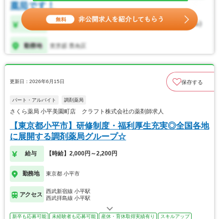
更新日：2026年6月15日
保存する
パート・アルバイト
調剤薬局
さくら薬局 小平美園町店 クラフト株式会社の薬剤師求人
【東京都小平市】研修制度・福利厚生充実◎全国各地
に展開する調剤薬局グループ☆
給与
【時給】2,000円～2,200円
勤務地
東京都 小平市
西武新宿線 小平駅
アクセス
西武拝島線 小平駅
新卒も応募可能
未経験者も応募可能
産休・育休取得実績有り
スキルアップ