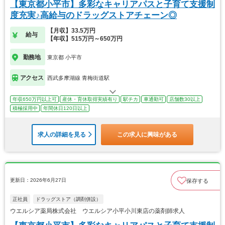
【東京都小平市】多彩なキャリアパスと子育て支援制
度充実♪高給与のドラッグストアチェーン◎
【月収】33.5万円
給与
【年収】515万円～650万円
勤務地
東京都 小平市
アクセス
西武多摩湖線 青梅街道駅
年収650万円以上可
産休・育休取得実績有り
駅チカ
車通勤可
店舗数30以上
積極採用中
年間休日120日以上
求人の詳細を見る
この求人に興味がある
更新日：2026年6月27日
保存する
正社員
ドラッグストア（調剤併設）
ウエルシア薬局株式会社 ウエルシア小平小川東店の薬剤師求人