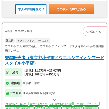
求人の詳細を見る
この求人に興味がある
更新日：2026年6月18日
保存する
正社員
ドラッグストア（OTCのみ）
ウエルシア薬局株式会社 ウエルシアイオンフードスタイル小平店の登録販
売者の求人
登録販売者（東京都小平市／ウエルシアイオンフード
スタイル小平店）
【月収】21.5万円～27.0万円
給与
【年収】308万円～450万円
勤務地
東京都 小平市
アクセス
西武多摩湖線 八坂(東京)駅
年収450万円以上可
新卒も応募可能
未経験者も応募可能
住宅補助（手当）あり
産休・育休取得実績有り
駅チカ
店舗数30以上
登録販売者の求人
積極採用中