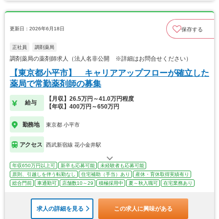
更新日：2026年6月18日
保存する
正社員
調剤薬局
調剤薬局の薬剤師求人（法人名非公開 ※詳細はお問合せください）
【東京都小平市】 キャリアアップフローが確立した
薬局で常勤薬剤師の募集
【月収】26.5万円～41.0万円程度
給与
【年収】400万円～650万円
勤務地
東京都 小平市
アクセス
西武新宿線 花小金井駅
年収650万円以上可
新卒も応募可能
未経験者も応募可能
原則、引越しを伴う転勤なし
住宅補助（手当）あり
産休・育休取得実績有り
総合門前
車通勤可
店舗数10～29
積極採用中
夏～秋入職可
在宅業務あり
求人の詳細を見る
この求人に興味がある