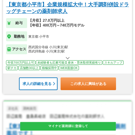
【東京都小平市】企業規模拡大中！大手調剤併設ドラ
ッグチェーンの薬剤師求人
【月収】27.0万円以上
給与
【年収】400万円～740万円モデル
勤務地
東京都 小平市
西武国分寺線 小川(東京)駅
アクセス
西武拝島線 小川(東京)駅
年収700万円以上可
未経験者も応募可能
産休・育休取得実績有り
スキルアップ
駅チカ
店舗数30以上
積極採用中
WEB面接OK
求人の詳細を見る
この求人に興味がある