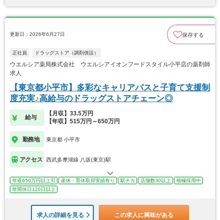
更新日：2026年6月27日
保存する
正社員
ドラッグストア（調剤併設）
ウエルシア薬局株式会社 ウエルシアイオンフードスタイル小平店の薬剤師
求人
【東京都小平市】多彩なキャリアパスと子育て支援制
度充実♪高給与のドラッグストアチェーン◎
【月収】33.5万円
給与
【年収】515万円～650万円
勤務地
東京都 小平市
アクセス
西武多摩湖線 八坂(東京)駅
年収650万円以上可
産休・育休取得実績有り
駅チカ
店舗数30以上
積極採用中
年間休日120日以上
求人の詳細を見る
この求人に興味がある