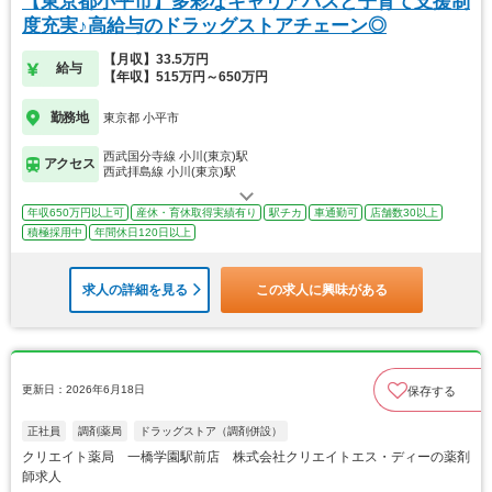
【東京都小平市】多彩なキャリアパスと子育て支援制
度充実♪高給与のドラッグストアチェーン◎
【月収】33.5万円
給与
【年収】515万円～650万円
勤務地
東京都 小平市
西武国分寺線 小川(東京)駅
アクセス
西武拝島線 小川(東京)駅
年収650万円以上可
産休・育休取得実績有り
駅チカ
車通勤可
店舗数30以上
積極採用中
年間休日120日以上
求人の詳細を見る
この求人に興味がある
更新日：2026年6月18日
保存する
正社員
調剤薬局
ドラッグストア（調剤併設）
クリエイト薬局 一橋学園駅前店 株式会社クリエイトエス・ディーの薬剤
師求人