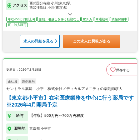
西武国分寺線 小川(東京)駅
アクセス
西武拝島線 小川(東京)駅
年収450万円以上可
原則、引越しを伴う転勤なし
駅チカ
車通勤可
積極採用中
夏～秋入職可
求人の詳細を見る
この求人に興味がある
更新日：2026年2月18日
保存する
正社員
調剤薬局
セントラル薬局 小平 株式会社メディカルアメニティの薬剤師求人
【東京都小平市】在宅医療業務を中心に行う薬局です
※2026年4月開局予定
給与
【年収】500万円～700万円程度
勤務地
東京都 小平市