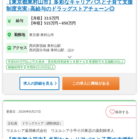
【東京都東村山市】多彩なキャリアパスと子育て支援
制度充実♪高給与のドラッグストアチェーン◎
【月収】33.5万円
給与
【年収】515万円～650万円
勤務地
東京都 東村山市
西武新宿線 東村山駅
アクセス
西武国分寺線 東村山駅…ほか
年収650万円以上可
産休・育休取得実績有り
駅チカ
車通勤可
店舗数30以上
積極採用中
年間休日120日以上
求人の詳細を見る
この求人に興味がある
更新日：2026年6月27日
保存する
正社員
ドラッグストア（調剤併設）
ウエルシア薬局株式会社 ウエルシア小平小川東店の薬剤師求人