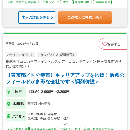
産休・育休取得実績有り
スキルアップ
駅チカ
店舗数30以上
積極採用中
求人の詳細を見る
この求人に興味がある
更新日：2026年6月18日
保存する
パート・アルバイト
ドラッグストア（調剤併設）
株式会社ココカラファインヘルスケア ココカラファイン 国分寺駅前通り
店の薬剤師求人
【東京都／国分寺市】キャリアアップを応援！活躍の
フィールドが多彩な会社です＜調剤併設＞
給与
【時給】2,000円～2,200円
勤務地
東京都 国分寺市
ＪＲ中央線 国分寺駅
アクセス
西武国分寺線 国分寺駅…ほか
新卒も応募可能
未経験者も応募可能
残業月10ｈ以下
産休・育休取得実績有り