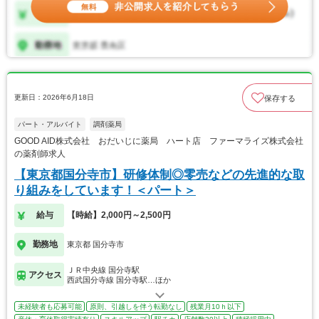
更新日：2026年6月18日
保存する
パート・アルバイト
調剤薬局
GOOD AID株式会社 おだいじに薬局 ハート店 ファーマライズ株式会社
の薬剤師求人
【東京都国分寺市】研修体制◎零売などの先進的な取
り組みをしています！＜パート＞
給与
【時給】2,000円～2,500円
勤務地
東京都 国分寺市
ＪＲ中央線 国分寺駅
アクセス
西武国分寺線 国分寺駅…ほか
未経験者も応募可能
原則、引越しを伴う転勤なし
残業月10ｈ以下