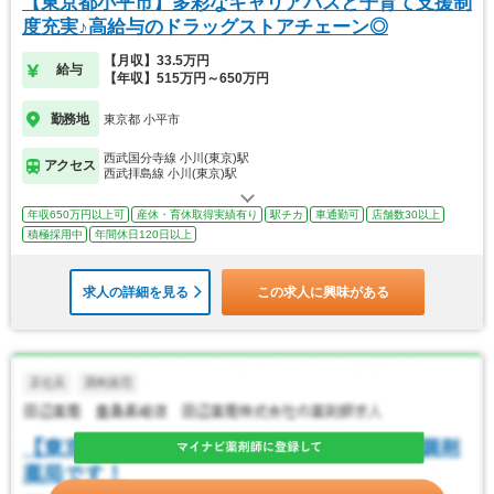
【東京都小平市】多彩なキャリアパスと子育て支援制
度充実♪高給与のドラッグストアチェーン◎
【月収】33.5万円
給与
【年収】515万円～650万円
勤務地
東京都 小平市
西武国分寺線 小川(東京)駅
アクセス
西武拝島線 小川(東京)駅
年収650万円以上可
産休・育休取得実績有り
駅チカ
車通勤可
店舗数30以上
積極採用中
年間休日120日以上
求人の詳細を見る
この求人に興味がある