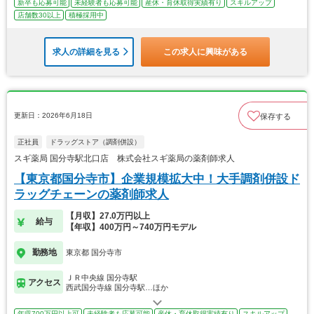
新卒も応募可能
未経験者も応募可能
産休・育休取得実績有り
スキルアップ
店舗数30以上
積極採用中
求人の詳細を見る
この求人に興味がある
更新日：2026年6月18日
保存する
正社員
ドラッグストア（調剤併設）
スギ薬局 国分寺駅北口店 株式会社スギ薬局の薬剤師求人
【東京都国分寺市】企業規模拡大中！大手調剤併設ド
ラッグチェーンの薬剤師求人
【月収】27.0万円以上
給与
【年収】400万円～740万円モデル
勤務地
東京都 国分寺市
ＪＲ中央線 国分寺駅
アクセス
西武国分寺線 国分寺駅…ほか
年収700万円以上可
未経験者も応募可能
産休・育休取得実績有り
スキルアップ