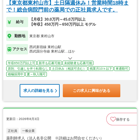
【東京都東村山市】土日隔週休み！営業時間18時ま
で！総合病院門前の薬局での正社員求人です。
【月収】30.0万円～45.0万円以上
給与
【年収】450万円～650万円以上 モデル
勤務地
東京都 東村山市
西武新宿線 東村山駅
アクセス
西武国分寺線 東村山駅…ほか
年収650万円以上可
新卒も応募可能
未経験者も応募可能
原則、引越しを伴う転勤なし
土日休み（相談可含む）
残業月10ｈ以下
車通勤可
積極採用中
夏～秋入職可
求人の詳細を見る
この求人に興味がある
更新日：2026年8月3日
保存する
正社員
一般企業
薬剤師求人（法人名非公開 ※詳細はお問合せください）