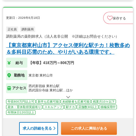
更新日：2026年6月18日
保存する
正社員
調剤薬局
調剤薬局の薬剤師求人（法人名非公開 ※詳細はお問合せください）
【東京都東村山市】アクセス便利な駅チカ！枚数多め
＆多科目応需のため、やりがいある環境です。
給与
【年収】418万円～806万円
勤務地
東京都 東村山市
西武新宿線 東村山駅
アクセス
西武国分寺線 東村山駅…ほか
年収800万円以上可
新卒も応募可能
未経験者も応募可能
残業月10ｈ以下
産休・育休取得実績有り
スキルアップ
駅チカ
店舗数30以上
積極採用中
年間休日120日以上
求人の詳細を見る
この求人に興味がある