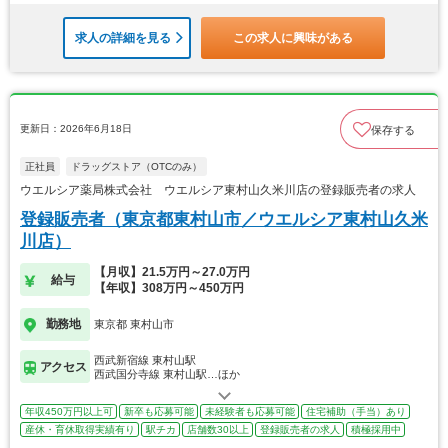
求人の詳細を見る
この求人に興味がある
更新日：2026年6月18日
保存する
正社員
ドラッグストア（OTCのみ）
ウエルシア薬局株式会社 ウエルシア東村山久米川店の登録販売者の求人
登録販売者（東京都東村山市／ウエルシア東村山久米
川店）
【月収】21.5万円～27.0万円
給与
【年収】308万円～450万円
勤務地
東京都 東村山市
西武新宿線 東村山駅
アクセス
西武国分寺線 東村山駅…ほか
年収450万円以上可
新卒も応募可能
未経験者も応募可能
住宅補助（手当）あり
産休・育休取得実績有り
駅チカ
店舗数30以上
登録販売者の求人
積極採用中