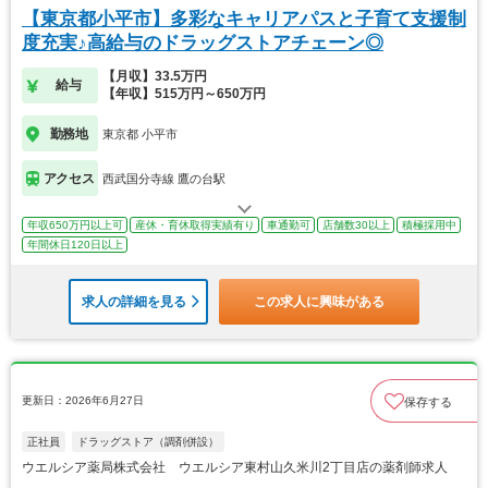
【東京都小平市】多彩なキャリアパスと子育て支援制
度充実♪高給与のドラッグストアチェーン◎
【月収】33.5万円
給与
【年収】515万円～650万円
勤務地
東京都 小平市
アクセス
西武国分寺線 鷹の台駅
年収650万円以上可
産休・育休取得実績有り
車通勤可
店舗数30以上
積極採用中
年間休日120日以上
求人の詳細を見る
この求人に興味がある
更新日：2026年6月27日
保存する
正社員
ドラッグストア（調剤併設）
ウエルシア薬局株式会社 ウエルシア東村山久米川2丁目店の薬剤師求人