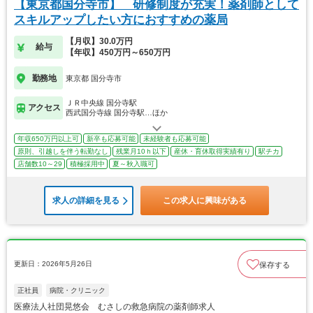
【東京都国分寺市】 研修制度が充実！薬剤師として
スキルアップしたい方におすすめの薬局
【月収】30.0万円
給与
【年収】450万円～650万円
勤務地
東京都 国分寺市
ＪＲ中央線 国分寺駅
アクセス
西武国分寺線 国分寺駅…ほか
年収650万円以上可
新卒も応募可能
未経験者も応募可能
原則、引越しを伴う転勤なし
残業月10ｈ以下
産休・育休取得実績有り
駅チカ
店舗数10～29
積極採用中
夏～秋入職可
求人の詳細を見る
この求人に興味がある
更新日：2026年5月26日
保存する
正社員
病院・クリニック
医療法人社団晃悠会 むさしの救急病院の薬剤師求人