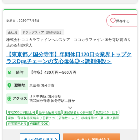
更新日：2026年7月4日
保存する
正社員
ドラッグストア（調剤併設）
株式会社ココカラファインヘルスケア ココカラファイン 国分寺駅前通り
店の薬剤師求人
【東京都／国分寺市】年間休日120日☆業界トップク
ラスDgsチェーンの安心母体◎＜調剤併設＞
給与
【年収】430万円～560万円
勤務地
東京都 国分寺市
ＪＲ中央線 国分寺駅
アクセス
西武国分寺線 国分寺駅…ほか
年収550万円以上可
新卒も応募可能
未経験者も応募可能
残業月10ｈ以下
産休・育休取得実績有り
駅チカ
店舗数30以上
積極採用中
夏～秋入職可
在宅業務あり
WEB面接OK