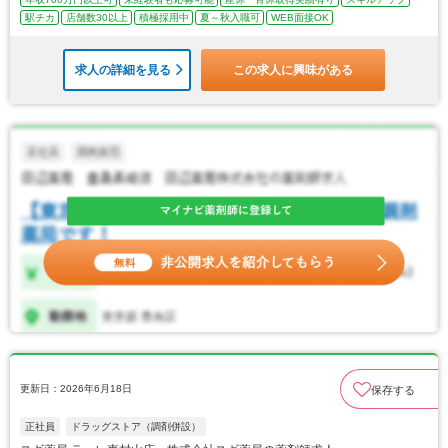
駅チカ
店舗数30以上
積極採用中
夏～秋入職可
WEB面接OK
求人の詳細を見る
この求人に興味がある
更新日：2026年6月18日
保存する
正社員
ドラッグストア（調剤併設）