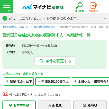
!
安心・安全な転職サポートの提供に努めます。
薬剤師の求人・転職TOP
東京都の薬剤師求人
西武国分寺線の薬剤師求人・転職・募集一覧
西武国分寺線(東京都)の薬剤師求人・転職情報一覧
勤務地
西武国分寺線 全体(東京都)
その他
指定なし
条件を変更する
人気のこだわり条件を追加する
残業月10ｈ以下
年間休日120日以上
土日休み（相談可含
82
件の薬剤師求人
※ 非公開求人を除く
おすすめ順
新着順
給与順