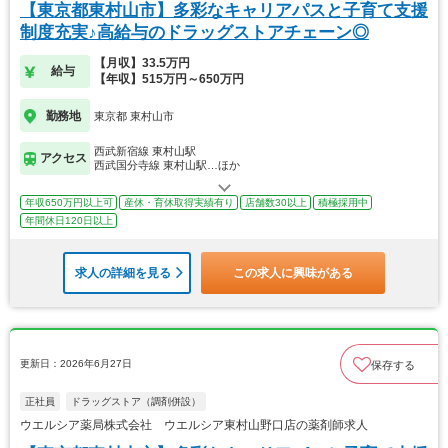
【東京都東村山市】多彩なキャリアパスと子育て支援
制度充実♪高給与のドラッグストアチェーン◎
【月収】33.5万円
給与
【年収】515万円～650万円
勤務地
東京都 東村山市
西武新宿線 東村山駅
アクセス
西武国分寺線 東村山駅…ほか
年収650万円以上可
産休・育休取得実績有り
店舗数30以上
積極採用中
年間休日120日以上
求人の詳細を見る
この求人に興味がある
更新日：2026年6月27日
保存する
正社員
ドラッグストア（調剤併設）
ウエルシア薬局株式会社 ウエルシア東村山野口店の薬剤師求人