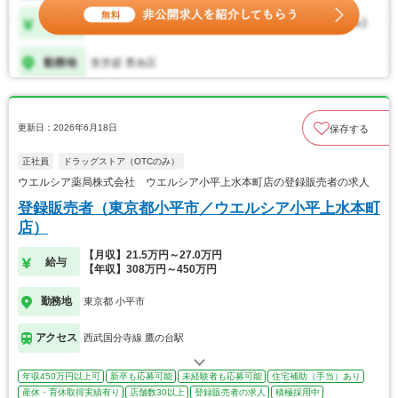
更新日：2026年6月18日
保存する
正社員
ドラッグストア（OTCのみ）
ウエルシア薬局株式会社 ウエルシア小平上水本町店の登録販売者の求人
登録販売者（東京都小平市／ウエルシア小平上水本町
店）
【月収】21.5万円～27.0万円
給与
【年収】308万円～450万円
勤務地
東京都 小平市
アクセス
西武国分寺線 鷹の台駅
年収450万円以上可
新卒も応募可能
未経験者も応募可能
住宅補助（手当）あり
産休・育休取得実績有り
店舗数30以上
登録販売者の求人
積極採用中