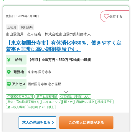
更新日：2026年6月18日
保存する
正社員
調剤薬局
南山堂薬局 恋ヶ窪店 株式会社南山堂の薬剤師求人
【東京都国分寺市】有休消化率80％、働きやすく定
着率も非常に高い調剤薬局です。
給与
【年収】448万円～550万円24歳～45歳
勤務地
東京都 国分寺市
アクセス
西武国分寺線 恋ケ窪駅
年収550万円以上可
新卒も応募可能
住宅補助（手当）あり
産休・育休取得実績有り
スキルアップ
駅チカ
店舗数30以上
積極採用中
夏～秋入職可
年間休日120日以上
求人の詳細を見る
この求人に興味がある