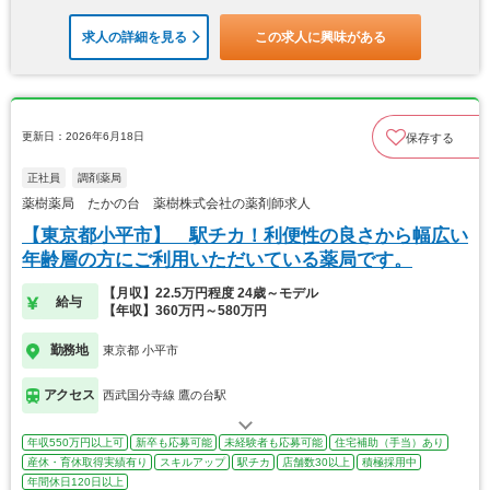
求人の詳細を見る
この求人に興味がある
更新日：2026年6月18日
保存する
正社員
調剤薬局
薬樹薬局 たかの台 薬樹株式会社の薬剤師求人
【東京都小平市】 駅チカ！利便性の良さから幅広い
年齢層の方にご利用いただいている薬局です。
【月収】22.5万円程度 24歳～モデル
給与
【年収】360万円～580万円
勤務地
東京都 小平市
アクセス
西武国分寺線 鷹の台駅
年収550万円以上可
新卒も応募可能
未経験者も応募可能
住宅補助（手当）あり
産休・育休取得実績有り
スキルアップ
駅チカ
店舗数30以上
積極採用中
年間休日120日以上