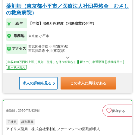
薬剤師（東京都小平市／医療法人社団晃悠会 むさし
の救急病院）
給与
【年収】450万円程度（別途残業代付与）
勤務地
東京都 小平市
西武国分寺線 小川(東京)駅
アクセス
西武拝島線 小川(東京)駅
年収450万円以上可
原則、引越しを伴う転勤なし
駅チカ
車通勤可
積極採用中
夏～秋入職可
求人の詳細を見る
この求人に興味がある
更新日：2026年5月26日
保存する
正社員
調剤薬局
アイリス薬局 株式会社東村山ファーマシーの薬剤師求人