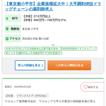
【東京都小平市】企業規模拡大中！大手調剤併設ドラ
ッグチェーンの薬剤師求人
【月収】27.0万円以上
給与
【年収】400万円～740万円モデル
勤務地
東京都 小平市
アクセス
西武国分寺線 鷹の台駅
年収700万円以上可
未経験者も応募可能
産休・育休取得実績有り
スキルアップ
駅チカ
店舗数30以上
積極採用中
WEB面接OK
求人の詳細を見る
この求人に興味がある
更新日：2026年6月18日
保存する
正社員
ドラッグストア（OTCのみ）
ウエルシア薬局株式会社 ウエルシア小平小川東店の登録販売者の求人