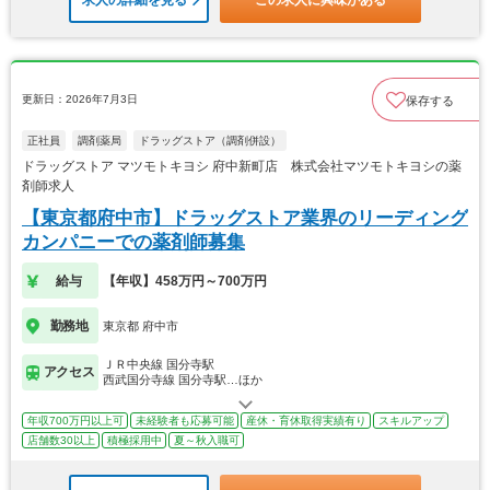
求人の詳細を見る
この求人に興味がある
更新日：2026年7月3日
保存する
正社員
調剤薬局
ドラッグストア（調剤併設）
ドラッグストア マツモトキヨシ 府中新町店 株式会社マツモトキヨシの薬
剤師求人
【東京都府中市】ドラッグストア業界のリーディング
カンパニーでの薬剤師募集
給与
【年収】458万円～700万円
勤務地
東京都 府中市
ＪＲ中央線 国分寺駅
アクセス
西武国分寺線 国分寺駅…ほか
年収700万円以上可
未経験者も応募可能
産休・育休取得実績有り
スキルアップ
店舗数30以上
積極採用中
夏～秋入職可