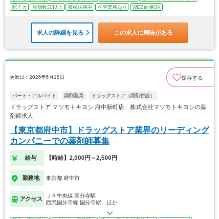
駅チカ
店舗数30以上
積極採用中
在宅業務あり
WEB面接OK
求人の詳細を見る
この求人に興味がある
更新日：2026年6月18日
保存する
パート・アルバイト
調剤薬局
ドラッグストア（調剤併設）
ドラッグストア マツモトキヨシ 府中新町店 株式会社マツモトキヨシの薬
剤師求人
【東京都府中市】ドラッグストア業界のリーディング
カンパニーでの薬剤師募集
給与
【時給】2,000円～2,500円
勤務地
東京都 府中市
ＪＲ中央線 国分寺駅
アクセス
西武国分寺線 国分寺駅…ほか