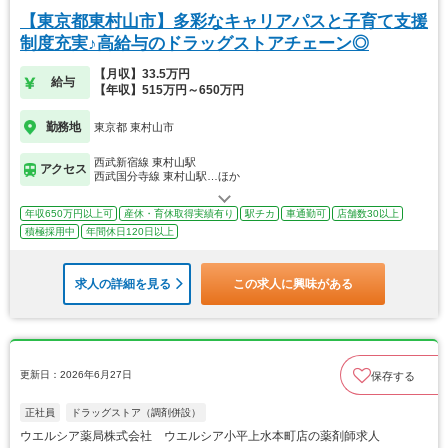
【東京都東村山市】多彩なキャリアパスと子育て支援
制度充実♪高給与のドラッグストアチェーン◎
【月収】33.5万円
給与
【年収】515万円～650万円
勤務地
東京都 東村山市
西武新宿線 東村山駅
アクセス
西武国分寺線 東村山駅…ほか
年収650万円以上可
産休・育休取得実績有り
駅チカ
車通勤可
店舗数30以上
積極採用中
年間休日120日以上
求人の詳細を見る
この求人に興味がある
更新日：2026年6月27日
保存する
正社員
ドラッグストア（調剤併設）
ウエルシア薬局株式会社 ウエルシア小平上水本町店の薬剤師求人