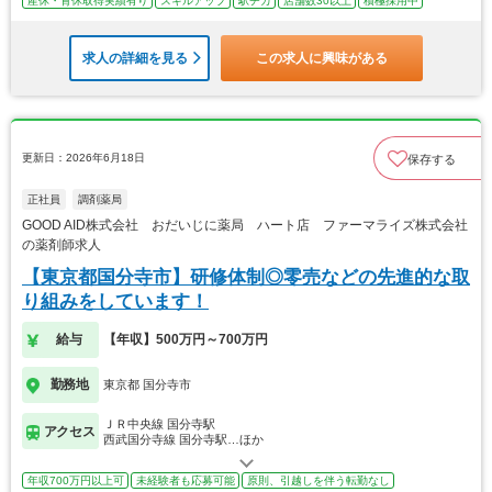
産休・育休取得実績有り
スキルアップ
駅チカ
店舗数30以上
積極採用中
求人の詳細を見る
この求人に興味がある
更新日：2026年6月18日
保存する
正社員
調剤薬局
GOOD AID株式会社 おだいじに薬局 ハート店 ファーマライズ株式会社
の薬剤師求人
【東京都国分寺市】研修体制◎零売などの先進的な取
り組みをしています！
給与
【年収】500万円～700万円
勤務地
東京都 国分寺市
ＪＲ中央線 国分寺駅
アクセス
西武国分寺線 国分寺駅…ほか
年収700万円以上可
未経験者も応募可能
原則、引越しを伴う転勤なし