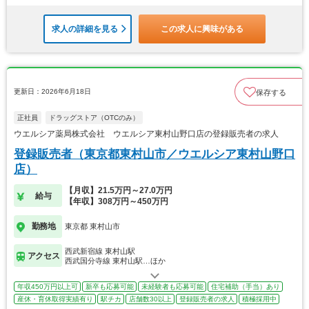
求人の詳細を見る
この求人に興味がある
更新日：2026年6月18日
保存する
正社員
ドラッグストア（OTCのみ）
ウエルシア薬局株式会社 ウエルシア東村山野口店の登録販売者の求人
登録販売者（東京都東村山市／ウエルシア東村山野口
店）
【月収】21.5万円～27.0万円
給与
【年収】308万円～450万円
勤務地
東京都 東村山市
西武新宿線 東村山駅
アクセス
西武国分寺線 東村山駅…ほか
年収450万円以上可
新卒も応募可能
未経験者も応募可能
住宅補助（手当）あり
産休・育休取得実績有り
駅チカ
店舗数30以上
登録販売者の求人
積極採用中