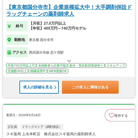
【東京都国分寺市】企業規模拡大中！大手調剤併設ド
ラッグチェーンの薬剤師求人
【月収】27.0万円以上
給与
【年収】400万円～740万円モデル
勤務地
東京都 国分寺市
アクセス
西武国分寺線 恋ケ窪駅
年収700万円以上可
未経験者も応募可能
産休・育休取得実績有り
スキルアップ
店舗数30以上
積極採用中
WEB面接OK
求人の詳細を見る
この求人に興味がある
更新日：2026年6月18日
保存する
正社員
ドラッグストア（調剤併設）
スギ薬局 上水本町店 株式会社スギ薬局の薬剤師求人