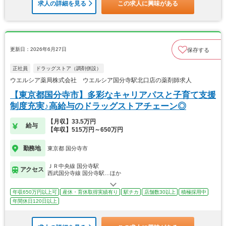
求人の詳細を見る
この求人に興味がある
更新日：2026年6月27日
保存する
正社員
ドラッグストア（調剤併設）
ウエルシア薬局株式会社 ウエルシア国分寺駅北口店の薬剤師求人
【東京都国分寺市】多彩なキャリアパスと子育て支援
制度充実♪高給与のドラッグストアチェーン◎
【月収】33.5万円
給与
【年収】515万円～650万円
勤務地
東京都 国分寺市
ＪＲ中央線 国分寺駅
アクセス
西武国分寺線 国分寺駅…ほか
年収650万円以上可
産休・育休取得実績有り
駅チカ
店舗数30以上
積極採用中
年間休日120日以上