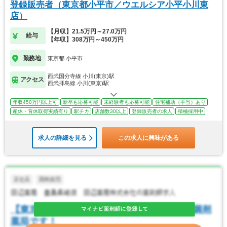
登録販売者（東京都小平市／ウエルシア小平小川東
店）
【月収】21.5万円～27.0万円
給与
【年収】308万円～450万円
勤務地
東京都 小平市
西武国分寺線 小川(東京)駅
アクセス
西武拝島線 小川(東京)駅
年収450万円以上可
新卒も応募可能
未経験者も応募可能
住宅補助（手当）あり
産休・育休取得実績有り
駅チカ
店舗数30以上
登録販売者の求人
積極採用中
求人の詳細を見る
この求人に興味がある