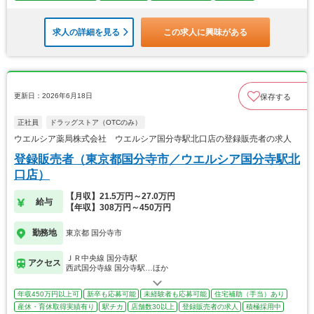
求人の詳細を見る
この求人に興味がある
更新日：2026年6月18日
保存する
正社員
ドラッグストア（OTCのみ）
ウエルシア薬局株式会社 ウエルシア国分寺駅北口店の登録販売者の求人
登録販売者（東京都国分寺市／ウエルシア国分寺駅北
口店）
【月収】21.5万円～27.0万円
給与
【年収】308万円～450万円
勤務地
東京都 国分寺市
ＪＲ中央線 国分寺駅
アクセス
西武国分寺線 国分寺駅…ほか
年収450万円以上可
新卒も応募可能
未経験者も応募可能
住宅補助（手当）あり
産休・育休取得実績有り
駅チカ
店舗数30以上
登録販売者の求人
積極採用中