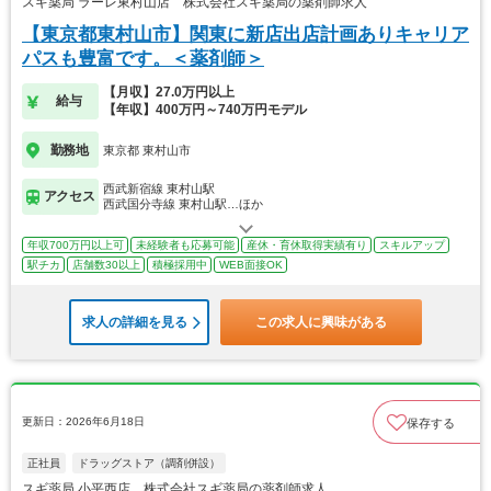
スギ薬局 ラーレ東村山店 株式会社スギ薬局の薬剤師求人
【東京都東村山市】関東に新店出店計画ありキャリア
パスも豊富です。＜薬剤師＞
【月収】27.0万円以上
給与
【年収】400万円～740万円モデル
勤務地
東京都 東村山市
西武新宿線 東村山駅
アクセス
西武国分寺線 東村山駅…ほか
年収700万円以上可
未経験者も応募可能
産休・育休取得実績有り
スキルアップ
駅チカ
店舗数30以上
積極採用中
WEB面接OK
求人の詳細を見る
この求人に興味がある
更新日：2026年6月18日
保存する
正社員
ドラッグストア（調剤併設）
スギ薬局 小平西店 株式会社スギ薬局の薬剤師求人