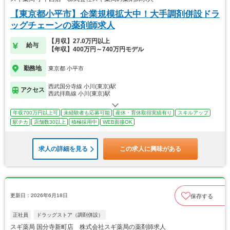
【東京都小平市】企業規模拡大中！大手調剤併設ドラ
ッグチェーンの薬剤師求人
【月収】27.0万円以上
給与
【年収】400万円～740万円モデル
勤務地
東京都 小平市
西武国分寺線 小川(東京)駅
アクセス
西武拝島線 小川(東京)駅
年収700万円以上可
未経験者も応募可能
産休・育休取得実績有り
スキルアップ
駅チカ
店舗数30以上
積極採用中
WEB面接OK
求人の詳細を見る
この求人に興味がある
更新日：2026年6月18日
保存する
正社員
ドラッグストア（調剤併設）
スギ薬局 国分寺新町店 株式会社スギ薬局の薬剤師求人