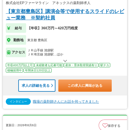
株式会社EPファーマライン アネックスの薬剤師求人
【東京都豊島区】講演会等で使用するスライドのレビ
ュー業務 ※契約社員
給与
【年収】360万円～420万円程度
勤務地
東京都 豊島区
ＪＲ山手線 池袋駅
アクセス
ＪＲ埼京線 池袋駅…ほか
年収400万円以上可
未経験者も応募可能
産休・育休取得実績有り
駅チカ
積極採用中
年間休日120日以上
求人の詳細を見る
この求人に興味がある
職場の薬剤師さんにお話を伺ってきました
インタビュー
更新日：2026年8月6日
保存する