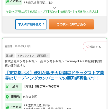
アクセス
ＪＲ総武線 新宿駅…ほか
年収650万円以上可
残業月10ｈ以下
駅チカ
積極採用中
年間休日120日以上
求人の詳細を見る
この求人に興味がある
更新日：2026年7月4日
保存する
正社員
ドラッグストア（調剤併設）
株式会社マツモトキヨシ 薬 マツモトキヨシ matsukiyoLAB 赤羽東口駅前
店の薬剤師求人
【東京都北区】便利な駅チカ店舗◎ドラッグストア業
界のリーディングカンパニーでの薬剤師募集です！
給与
【年収】458万円～700万円
勤務地
東京都 北区
ＪＲ京浜東北線 赤羽駅
アクセス
ＪＲ東北本線(上野－盛岡) 赤羽駅…ほか