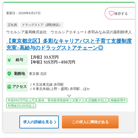
更新日：2026年6月27日
保存する
正社員
ドラッグストア（調剤併設）
ウエルシア薬局株式会社 ウエルシアエキュート赤羽みなみ店の薬剤師求人
【東京都北区】多彩なキャリアパスと子育て支援制度
充実♪高給与のドラッグストアチェーン◎
【月収】33.5万円
給与
【年収】515万円～650万円
勤務地
東京都 北区
ＪＲ京浜東北線 赤羽駅
アクセス
ＪＲ東北本線(上野－盛岡) 赤羽駅…ほか
年収650万円以上可
産休・育休取得実績有り
駅チカ
店舗数30以上
積極採用中
年間休日120日以上
求人の詳細を見る
この求人に興味がある