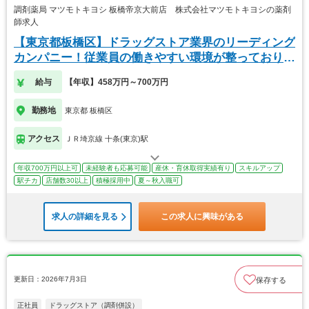
調剤薬局 マツモトキヨシ 板橋帝京大前店 株式会社マツモトキヨシの薬剤
師求人
【東京都板橋区】ドラッグストア業界のリーディング
カンパニー！従業員の働きやすい環境が整っておりま
す！
給与
【年収】458万円～700万円
勤務地
東京都 板橋区
アクセス
ＪＲ埼京線 十条(東京)駅
年収700万円以上可
未経験者も応募可能
産休・育休取得実績有り
スキルアップ
駅チカ
店舗数30以上
積極採用中
夏～秋入職可
求人の詳細を見る
この求人に興味がある
更新日：2026年7月3日
保存する
正社員
ドラッグストア（調剤併設）