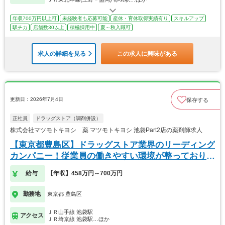
年収700万円以上可
未経験者も応募可能
産休・育休取得実績有り
スキルアップ
駅チカ
店舗数30以上
積極採用中
夏～秋入職可
求人の詳細を見る
この求人に興味がある
更新日：2026年7月4日
保存する
正社員
ドラッグストア（調剤併設）
株式会社マツモトキヨシ 薬 マツモトキヨシ 池袋Part2店の薬剤師求人
【東京都豊島区】ドラッグストア業界のリーディング
カンパニー！従業員の働きやすい環境が整っておりま
す！
給与
【年収】458万円～700万円
勤務地
東京都 豊島区
ＪＲ山手線 池袋駅
アクセス
ＪＲ埼京線 池袋駅…ほか