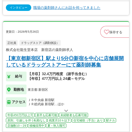
職場の薬剤師さんにお話を伺ってきました
インタビュー
更新日：2026年5月26日
保存する
正社員
ドラッグストア（調剤併設）
株式会社龍生堂本店 新宿店の薬剤師求人
【東京都新宿区】駅より5分◎新宿を中心に店舗展開
しているドラッグストアーにて薬剤師募集
【月収】32.4万円程度 （諸手当含む）
給与
【年収】477万円以上 24歳～モデル
勤務地
東京都 新宿区
ＪＲ中央線 新宿駅
アクセス
ＪＲ総武線 新宿駅…ほか
年収450万円以上可
新卒も応募可能
未経験者も応募可能
原則、引越しを伴う転勤なし
残業月10ｈ以下
住宅補助（手当）あり
駅チカ
店舗数10～29
積極採用中
夏～秋入職可