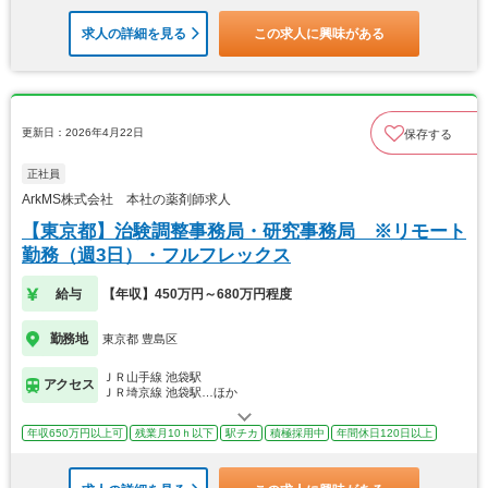
求人の詳細を見る
この求人に興味がある
更新日：2026年4月22日
保存する
正社員
ArkMS株式会社 本社の薬剤師求人
【東京都】治験調整事務局・研究事務局 ※リモート
勤務（週3日）・フルフレックス
給与
【年収】450万円～680万円程度
勤務地
東京都 豊島区
ＪＲ山手線 池袋駅
アクセス
ＪＲ埼京線 池袋駅…ほか
年収650万円以上可
残業月10ｈ以下
駅チカ
積極採用中
年間休日120日以上