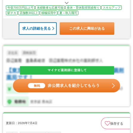
年収700万円以上可
未経験者も応募可能
産休・育休取得実績有り
スキルアップ
駅チカ
店舗数30以上
積極採用中
夏～秋入職可
求人の詳細を見る
この求人に興味がある
更新日：2026年7月4日
保存する