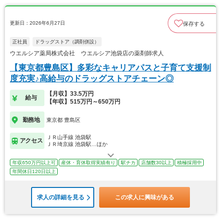
更新日：2026年6月27日
保存する
正社員
ドラッグストア（調剤併設）
ウエルシア薬局株式会社 ウエルシア池袋店の薬剤師求人
【東京都豊島区】多彩なキャリアパスと子育て支援制
度充実♪高給与のドラッグストアチェーン◎
【月収】33.5万円
給与
【年収】515万円～650万円
勤務地
東京都 豊島区
ＪＲ山手線 池袋駅
アクセス
ＪＲ埼京線 池袋駅…ほか
年収650万円以上可
産休・育休取得実績有り
駅チカ
店舗数30以上
積極採用中
年間休日120日以上
求人の詳細を見る
この求人に興味がある