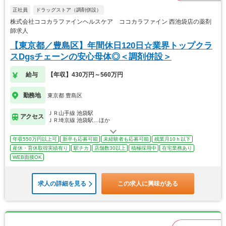
正社員
ドラッグストア（調剤併設）
株式会社ココカラファインヘルスケア ココカラファイン 西池袋店の薬剤
師求人
【東京都／豊島区】年間休日120日☆業界トップクラ
スDgsチェーンの安心母体◎＜調剤併設＞
給与
【年収】430万円～560万円
勤務地
東京都 豊島区
ＪＲ山手線 池袋駅
アクセス
ＪＲ埼京線 池袋駅…ほか
年収550万円以上可
新卒も応募可能
未経験者も応募可能
残業月10ｈ以下
産休・育休取得実績有り
駅チカ
店舗数30以上
積極採用中
在宅業務あり
WEB面接OK
求人の詳細を見る
この求人に興味がある