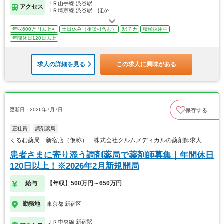
ＪＲ山手線 渋谷駅
アクセス
ＪＲ埼京線 渋谷駅…ほか
年収600万円以上可
土日休み（相談可含む）
駅チカ
積極採用中
年間休日120日以上
求人の詳細を見る
この求人に興味がある
更新日：2026年7月7日
保存する
正社員
調剤薬局
くるむ薬局 新宿店（仮称） 株式会社クルムメディカルの薬剤師求人
患者さまに寄り添う調剤薬局で薬剤師募集｜年間休日
120日以上！※2026年2月新規開局
給与
【年収】500万円～650万円
勤務地
東京都 新宿区
ＪＲ中央線 新宿駅