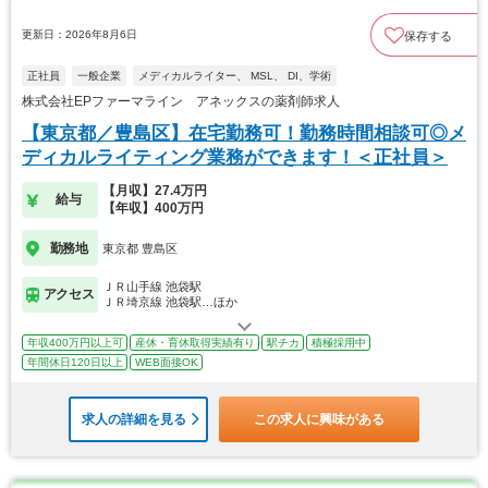
更新日：2026年8月6日
保存する
正社員
一般企業
メディカルライター、 MSL、 DI、学術
株式会社EPファーマライン アネックスの薬剤師求人
【東京都／豊島区】在宅勤務可！勤務時間相談可◎メ
ディカルライティング業務ができます！＜正社員＞
【月収】27.4万円
給与
【年収】400万円
勤務地
東京都 豊島区
ＪＲ山手線 池袋駅
アクセス
ＪＲ埼京線 池袋駅…ほか
年収400万円以上可
産休・育休取得実績有り
駅チカ
積極採用中
年間休日120日以上
WEB面接OK
求人の詳細を見る
この求人に興味がある