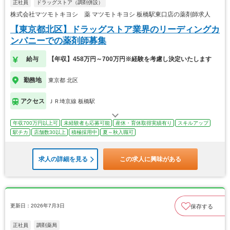
正社員
ドラッグストア（調剤併設）
株式会社マツモトキヨシ 薬 マツモトキヨシ 板橋駅東口店の薬剤師求人
【東京都北区】ドラッグストア業界のリーディングカ
ンパニーでの薬剤師募集
給与
【年収】458万円～700万円※経験を考慮し決定いたします
勤務地
東京都 北区
アクセス
ＪＲ埼京線 板橋駅
年収700万円以上可
未経験者も応募可能
産休・育休取得実績有り
スキルアップ
駅チカ
店舗数30以上
積極採用中
夏～秋入職可
求人の詳細を見る
この求人に興味がある
更新日：2026年7月3日
保存する
正社員
調剤薬局