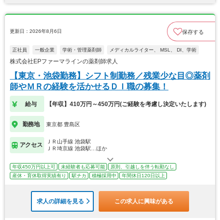
更新日：2026年8月6日
保存する
正社員
一般企業
学術・管理薬剤師
メディカルライター、 MSL、 DI、学術
株式会社EPファーマラインの薬剤師求人
【東京・池袋勤務】シフト制勤務／残業少な目◎薬剤
師やＭＲの経験を活かせるＤＩ職の募集！
給与
【年収】410万円～450万円(ご経験を考慮し決定いたします)
勤務地
東京都 豊島区
ＪＲ山手線 池袋駅
アクセス
ＪＲ埼京線 池袋駅…ほか
年収450万円以上可
未経験者も応募可能
原則、引越しを伴う転勤なし
産休・育休取得実績有り
駅チカ
積極採用中
年間休日120日以上
求人の詳細を見る
この求人に興味がある