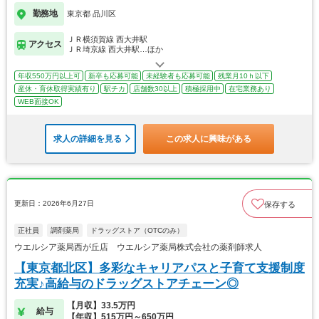
勤務地
東京都 品川区
ＪＲ横須賀線 西大井駅
アクセス
ＪＲ埼京線 西大井駅…ほか
年収550万円以上可
新卒も応募可能
未経験者も応募可能
残業月10ｈ以下
産休・育休取得実績有り
駅チカ
店舗数30以上
積極採用中
在宅業務あり
WEB面接OK
求人の詳細を見る
この求人に興味がある
更新日：2026年6月27日
保存する
正社員
調剤薬局
ドラッグストア（OTCのみ）
ウエルシア薬局西が丘店 ウエルシア薬局株式会社の薬剤師求人
【東京都北区】多彩なキャリアパスと子育て支援制度
充実♪高給与のドラッグストアチェーン◎
【月収】33.5万円
給与
【年収】515万円～650万円