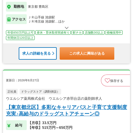
勤務地
東京都 豊島区
ＪＲ山手線 池袋駅
アクセス
ＪＲ埼京線 池袋駅…ほか
年収650万円以上可
産休・育休取得実績有り
駅チカ
店舗数30以上
積極採用中
年間休日120日以上
求人の詳細を見る
この求人に興味がある
更新日：2026年6月27日
保存する
正社員
ドラッグストア（調剤併設）
ウエルシア薬局株式会社 ウエルシア赤羽台店の薬剤師求人
【東京都北区】多彩なキャリアパスと子育て支援制度
充実♪高給与のドラッグストアチェーン◎
【月収】33.5万円
給与
【年収】515万円～650万円