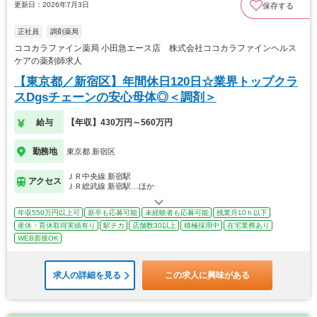
更新日：2026年7月3日
保存する
正社員
調剤薬局
ココカラファイン薬局 小田急エース店 株式会社ココカラファインヘルス
ケアの薬剤師求人
【東京都／新宿区】年間休日120日☆業界トップクラ
スDgsチェーンの安心母体◎＜調剤＞
給与
【年収】430万円～560万円
勤務地
東京都 新宿区
ＪＲ中央線 新宿駅
アクセス
ＪＲ総武線 新宿駅…ほか
年収550万円以上可
新卒も応募可能
未経験者も応募可能
残業月10ｈ以下
産休・育休取得実績有り
駅チカ
店舗数30以上
積極採用中
在宅業務あり
WEB面接OK
求人の詳細を見る
この求人に興味がある