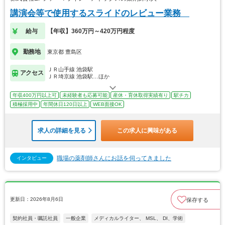
講演会等で使用するスライドのレビュー業務
給与
【年収】360万円～420万円程度
勤務地
東京都 豊島区
ＪＲ山手線 池袋駅
アクセス
ＪＲ埼京線 池袋駅…ほか
年収400万円以上可
未経験者も応募可能
産休・育休取得実績有り
駅チカ
積極採用中
年間休日120日以上
WEB面接OK
求人の詳細を見る
この求人に興味がある
職場の薬剤師さんにお話を伺ってきました
インタビュー
更新日：2026年8月6日
保存する
契約社員・嘱託社員
一般企業
メディカルライター、 MSL、 DI、学術