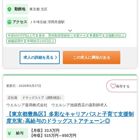
勤務地
東京都 北区
アクセス
ＪＲ埼京線 浮間舟渡駅
年収650万円以上可
産休・育休取得実績有り
駅チカ
車通勤可
店舗数30以上
積極採用中
年間休日120日以上
求人の詳細を見る
この求人に興味がある
更新日：2026年6月27日
保存する
正社員
ドラッグストア（調剤併設）
ウエルシア薬局株式会社 ウエルシア池袋西店の薬剤師求人
【東京都豊島区】多彩なキャリアパスと子育て支援制
度充実♪高給与のドラッグストアチェーン◎
【月収】33.5万円
給与
【年収】515万円～650万円