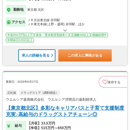
勤務地
東京都 北区
ＪＲ京浜東北線 赤羽駅
アクセス
ＪＲ東北本線(上野－盛岡) 赤羽駅…ほか
年収650万円以上可
産休・育休取得実績有り
店舗数30以上
積極採用中
年間休日120日以上
求人の詳細を見る
この求人に興味がある
更新日：2026年6月27日
保存する
正社員
ドラッグストア（調剤併設）
ウエルシア薬局株式会社 ウエルシア浮間店の薬剤師求人
【東京都北区】多彩なキャリアパスと子育て支援制度
充実♪高給与のドラッグストアチェーン◎
【月収】33.5万円
給与
【年収】515万円～650万円