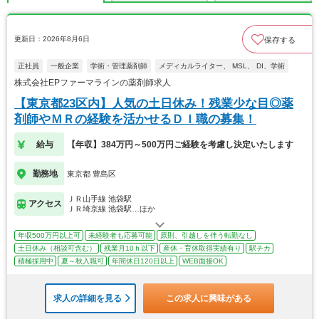
更新日：2026年8月6日
保存する
正社員
一般企業
学術・管理薬剤師
メディカルライター、 MSL、 DI、学術
株式会社EPファーマラインの薬剤師求人
【東京都23区内】人気の土日休み！残業少な目◎薬
剤師やＭＲの経験を活かせるＤＩ職の募集！
給与
【年収】384万円～500万円ご経験を考慮し決定いたします
勤務地
東京都 豊島区
ＪＲ山手線 池袋駅
アクセス
ＪＲ埼京線 池袋駅…ほか
年収500万円以上可
未経験者も応募可能
原則、引越しを伴う転勤なし
土日休み（相談可含む）
残業月10ｈ以下
産休・育休取得実績有り
駅チカ
積極採用中
夏～秋入職可
年間休日120日以上
WEB面接OK
求人の詳細を見る
この求人に興味がある