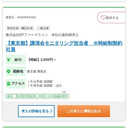
更新日：2026年8月6日
保存する
契約社員・嘱託社員
一般企業
株式会社EPファーマライン 本社の薬剤師求人
【東京都】講演会モニタリング担当者 ※時給制契約
社員
給与
【時給】2,000円～
勤務地
東京都 豊島区
ＪＲ山手線 池袋駅
アクセス
ＪＲ埼京線 池袋駅…ほか
産休・育休取得実績有り
駅チカ
積極採用中
求人の詳細を見る
この求人に興味がある