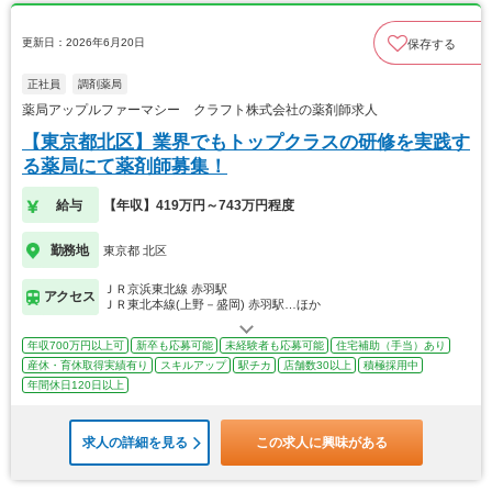
更新日：2026年6月20日
保存する
正社員
調剤薬局
薬局アップルファーマシー クラフト株式会社の薬剤師求人
【東京都北区】業界でもトップクラスの研修を実践す
る薬局にて薬剤師募集！
給与
【年収】419万円～743万円程度
勤務地
東京都 北区
ＪＲ京浜東北線 赤羽駅
アクセス
ＪＲ東北本線(上野－盛岡) 赤羽駅…ほか
年収700万円以上可
新卒も応募可能
未経験者も応募可能
住宅補助（手当）あり
産休・育休取得実績有り
スキルアップ
駅チカ
店舗数30以上
積極採用中
年間休日120日以上
求人の詳細を見る
この求人に興味がある