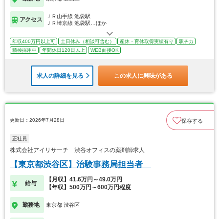
ＪＲ山手線 池袋駅
アクセス
ＪＲ埼京線 池袋駅…ほか
年収400万円以上可
土日休み（相談可含む）
産休・育休取得実績有り
駅チカ
積極採用中
年間休日120日以上
WEB面接OK
求人の詳細を見る
この求人に興味がある
更新日：2026年7月28日
保存する
正社員
株式会社アイリサーチ 渋谷オフィスの薬剤師求人
【東京都渋谷区】治験事務局担当者
【月収】41.6万円～49.0万円
給与
【年収】500万円～600万円程度
勤務地
東京都 渋谷区