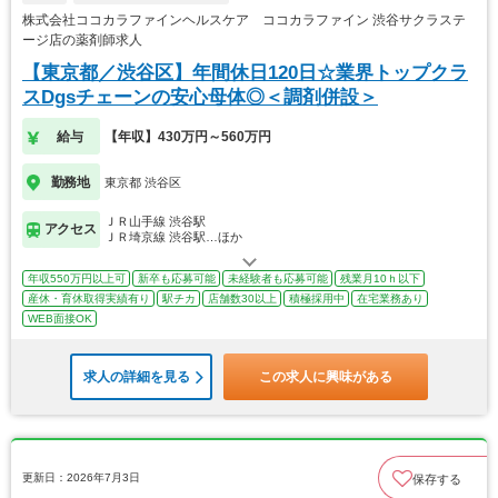
株式会社ココカラファインヘルスケア ココカラファイン 渋谷サクラステ
ージ店の薬剤師求人
【東京都／渋谷区】年間休日120日☆業界トップクラ
スDgsチェーンの安心母体◎＜調剤併設＞
給与
【年収】430万円～560万円
勤務地
東京都 渋谷区
ＪＲ山手線 渋谷駅
アクセス
ＪＲ埼京線 渋谷駅…ほか
年収550万円以上可
新卒も応募可能
未経験者も応募可能
残業月10ｈ以下
産休・育休取得実績有り
駅チカ
店舗数30以上
積極採用中
在宅業務あり
WEB面接OK
求人の詳細を見る
この求人に興味がある
更新日：2026年7月3日
保存する