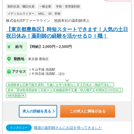
契約社員・嘱託社員
一般企業
学術・管理薬剤師
メディカルライター、 MSL、 DI、学術
株式会社EPファーマライン 池袋本社の薬剤師求人
【東京都豊島区】時短スタートできます！人気の土日
祝日休み！薬剤師の経験を活かせるＤＩ職！
給与
【時給】2,000円～2,500円
勤務地
東京都 豊島区
ＪＲ山手線 池袋駅
アクセス
ＪＲ埼京線 池袋駅…ほか
未経験者も応募可能
原則、引越しを伴う転勤なし
土日休み（相談可含む）
産休・育休取得実績有り
駅チカ
積極採用中
夏～秋入職可
年間休日120日以上
WEB面接OK
求人の詳細を見る
この求人に興味がある
職場の薬剤師さんにお話を伺ってきました
インタビュー