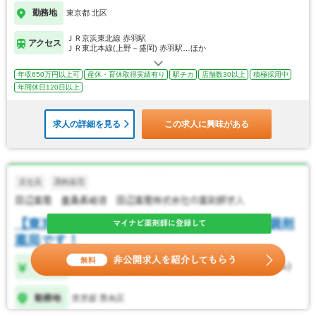
勤務地
東京都 北区
ＪＲ京浜東北線 赤羽駅
アクセス
ＪＲ東北本線(上野－盛岡) 赤羽駅…ほか
年収650万円以上可
産休・育休取得実績有り
駅チカ
店舗数30以上
積極採用中
年間休日120日以上
求人の詳細を見る
この求人に興味がある