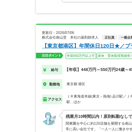
更新日：2026/07/06
株式会社南山堂 本社の薬剤師求人
正社員
一般企
【東京都港区】年間休日120日★／
注目ポイント
年収550万円以上可
産休・育休取得実績有
【年収】448万円～550万円24歳～4
給与
東京都 港区
勤務地
ＪＲ東海道本線(東京－熱海) 品川駅／Ｊ
アクセス
駅…ほか
残業月10時間以内！原則転勤なし
関東圏を中心に約120店舗を展開する南
常に高い会社です。「一人一人に働きや