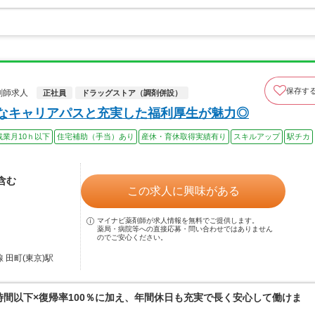
保存す
剤師求人
正社員
ドラッグストア（調剤併設）
富なキャリアパスと充実した福利厚生が魅力◎
残業月10ｈ以下
住宅補助（手当）あり
産休・育休取得実績有り
スキルアップ
駅チカ
当含む
この求人に興味がある
マイナビ薬剤師が求人情報を無料でご提供します。
薬局・病院等への直接応募・問い合わせではありません
のでご安心ください。
 田町(東京)駅
0時間以下×復帰率100％に加え、年間休日も充実で長く安心して働けま