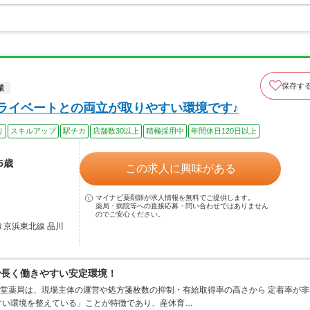
保存す
業
プライベートとの両立が取りやすい環境です♪
り
スキルアップ
駅チカ
店舗数30以上
積極採用中
年間休日120日以上
5歳
この求人に興味がある
マイナビ薬剤師が求人情報を無料でご提供します。
薬局・病院等への直接応募・問い合わせではありません
のでご安心ください。
Ｒ京浜東北線 品川
で長く働きやすい安定環境！
山堂薬局は、現場主体の運営や処方箋枚数の抑制・有給取得率の高さから 定着率が非
すい環境を整えている」ことが特徴であり、産休育…