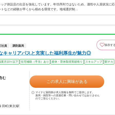
ラッグ併設店の出店を強化しています。年功序列ではないため、適性や人員状況に応
ントなどの経験が早くから積める環境です。地域選択制…
保存す
正社員
調剤薬局
富なキャリアパスと充実した福利厚生が魅力◎
残業月10ｈ以下
住宅補助（手当）あり
産休・育休取得実績有り
スキルアップ
駅チカ
当含む
この求人に興味がある
マイナビ薬剤師が求人情報を無料でご提供します。
薬局・病院等への直接応募・問い合わせではありません
のでご安心ください。
 田町(東京)駅