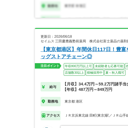
更新日：2026/06/18
セイムス 三田慶應義塾前薬局 株式会社富士薬品の薬剤
【東京都港区】年間休日117日！豊
ッグストアチェーン◎
注目ポイント
年収800万円以上可
未経験者も応募可能
店舗数30以上
積極採用中
夏～秋入職可
【月収】34.4万円～59.2万円諸手
給与
【年収】487万円～849万円
東京都 港区
勤務地
ＪＲ京浜東北線 田町(東京)駅／ＪＲ山手線
アクセス