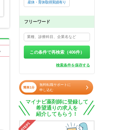
産休・育休取得実績有り
フリーワード
る
この条件で再検索（
406
件）
検索条件を保存する
無料転職サポートに
簡単1分
申し込む
マイナビ薬剤師に登録して
希望通りの求人を
紹介してもらう！
STEP1