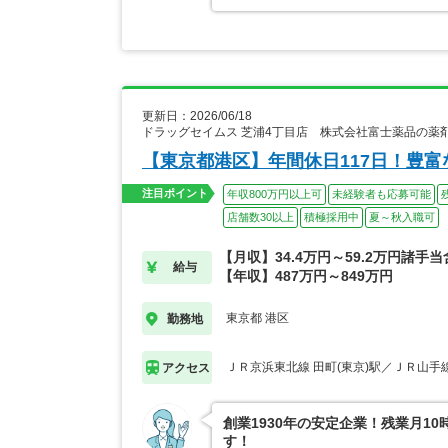
更新日：2026/06/18
ドラッグセイムス 芝浦4丁目店 株式会社富士薬品の薬
【東京都港区】年間休日117日！豊
注目ポイント
年収800万円以上可
未経験者も応募可能
店舗数30以上
積極採用中
夏～秋入職可
【月収】34.4万円～59.2万円諸手
給与
【年収】487万円～849万円
東京都 港区
勤務地
ＪＲ京浜東北線 田町(東京)駅／ＪＲ山手線
アクセス
創業1930年の安定企業！残業月1
す！