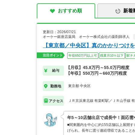
おすすめ順
新着
更新日：2026/07/21
オーケー銀座店薬局 オーケー株式会社の薬剤師求人
【東京都／中央区】真のかかりつけを
注目ポイント
年収650万円以上可
残業月10ｈ以下
駅チ
【月収】45.8万円～55.0万円程度
給与
【年収】550万円～660万円程度
東京都 中央区
勤務地
ＪＲ京浜東北線 有楽町駅／ＪＲ山手線 
アクセス
年5～10店舗出店で成長中！面応需
■関東圏内を中心に約155店舗以上展開
げられ、長年に渡り連続増収であることか