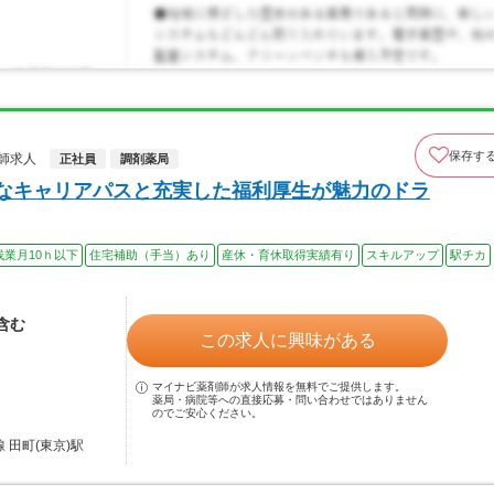
保存す
師求人
正社員
調剤薬局
富なキャリアパスと充実した福利厚生が魅力のドラ
残業月10ｈ以下
住宅補助（手当）あり
産休・育休取得実績有り
スキルアップ
駅チカ
当含む
この求人に興味がある
マイナビ薬剤師が求人情報を無料でご提供します。
薬局・病院等への直接応募・問い合わせではありません
のでご安心ください。
 田町(東京)駅