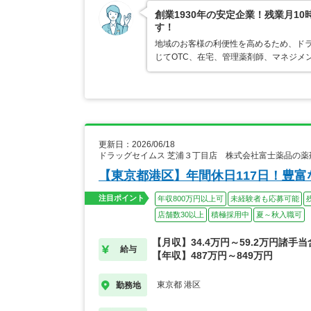
創業1930年の安定企業！残業月1
す！
地域のお客様の利便性を高めるため、ド
じてOTC、在宅、管理薬剤師、マネジメ
更新日：2026/06/18
ドラッグセイムス 芝浦３丁目店 株式会社富士薬品の薬
【東京都港区】年間休日117日！豊
注目ポイント
年収800万円以上可
未経験者も応募可能
店舗数30以上
積極採用中
夏～秋入職可
【月収】34.4万円～59.2万円諸手
給与
【年収】487万円～849万円
東京都 港区
勤務地