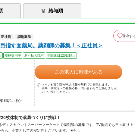
順
給与順
保存す
正社員
調剤薬局
目指す面薬局。薬剤師の募集！＜正社員＞
カ
積極採用中
夏～秋入職可
年間休日120日以上
この求人に興味がある
マイナビ薬剤師が求人情報を無料でご提供します。
薬局・病院等への直接応募・問い合わせではありません
のでご安心ください。
有楽町駅…ほか
×20枚体制で薬局づくりに挑戦！
するディスカウントスーパーマーケットで薬剤師の募集です。TV番組でも日々取り上
らも、企業としての安定性もございます。 ■今…