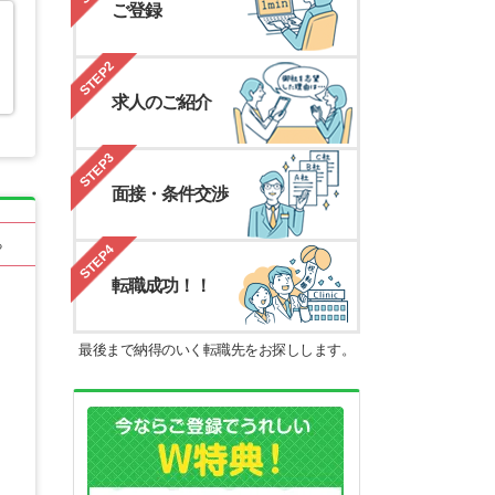
ご登録
STEP2
求人のご紹介
STEP3
面接・条件交渉
る
STEP4
転職成功！！
最後まで納得のいく転職先をお探しします。