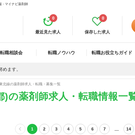
 - マイナビ薬剤師
0
0
最近見た求人
保存した求人
転職相談会
転職ノウハウ
転職お役立ちガイド
努めます。
東北線の薬剤師求人・転職・募集一覧
都)の薬剤師求人・転職情報一
…
1
2
3
4
5
6
7
14