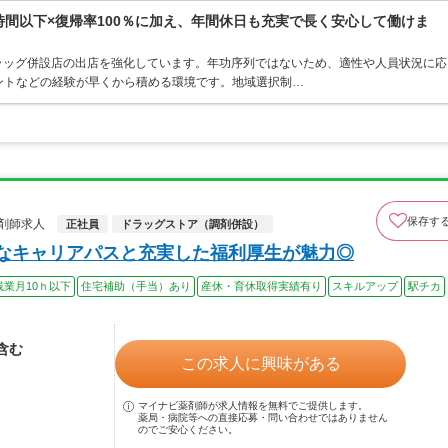
0時間以下×復帰率100％に加え、年間休日も充実で長く安心して働けま
ラッグ併設店の出店を強化しています。年功序列ではないため、適性や人員状況に応
ントなどの経験が早くから積める環境です。地域選択制…
保存す
剤師求人
正社員
ドラッグストア（調剤併設）
富なキャリアパスと充実した福利厚生が魅力◎
残業月10ｈ以下
住宅補助（手当）あり
産休・育休取得実績有り
スキルアップ
駅チカ
当含む
この求人に興味がある
マイナビ薬剤師が求人情報を無料でご提供します。
薬局・病院等への直接応募・問い合わせではありません
のでご安心ください。