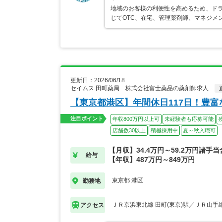
地域のお客様の利便性を高めるため、ド
じてOTC、在宅、管理薬剤師、マネジメ
更新日：2026/06/18
セイムス 田町薬局 株式会社富士薬品の薬剤師求人
【東京都港区】年間休日117日！豊
注目ポイント
年収800万円以上可
未経験者も応募可能
店舗数30以上
積極採用中
夏～秋入職可
【月収】34.4万円～59.2万円諸手
給与
【年収】487万円～849万円
東京都 港区
勤務地
ＪＲ京浜東北線 田町(東京)駅／ＪＲ山手線
アクセス