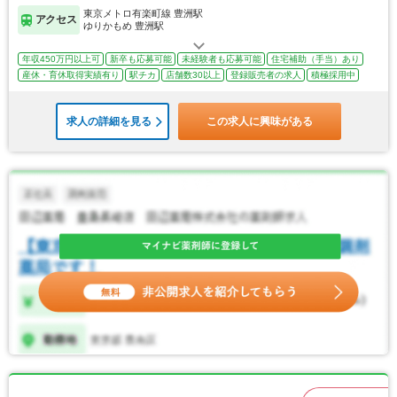
東京メトロ有楽町線 豊洲駅
アクセス
ゆりかもめ 豊洲駅
年収450万円以上可
新卒も応募可能
未経験者も応募可能
住宅補助（手当）あり
産休・育休取得実績有り
駅チカ
店舗数30以上
登録販売者の求人
積極採用中
求人の詳細を見る
この求人に興味がある