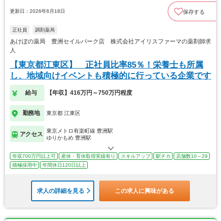
更新日：2026年6月18日
保存する
正社員
調剤薬局
あけぼの薬局 豊洲セイルパーク店 株式会社アイリスファーマの薬剤師求
人
【東京都江東区】 正社員比率85％！栄養士も所属
し、地域向けイベントも積極的に行っている企業です
給与
【年収】416万円～750万円程度
勤務地
東京都 江東区
東京メトロ有楽町線 豊洲駅
アクセス
ゆりかもめ 豊洲駅
年収700万円以上可
産休・育休取得実績有り
スキルアップ
駅チカ
店舗数10～29
積極採用中
年間休日120日以上
求人の詳細を見る
この求人に興味がある