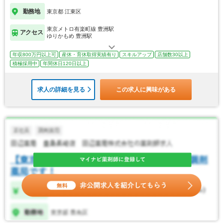
勤務地
東京都 江東区
東京メトロ有楽町線 豊洲駅
アクセス
ゆりかもめ 豊洲駅
年収800万円以上可
産休・育休取得実績有り
スキルアップ
店舗数30以上
積極採用中
年間休日120日以上
求人の詳細を見る
この求人に興味がある