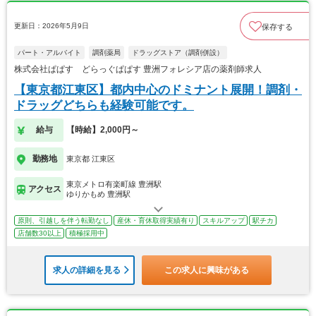
更新日：2026年5月9日
保存する
パート・アルバイト
調剤薬局
ドラッグストア（調剤併設）
株式会社ぱぱす どらっぐぱぱす 豊洲フォレシア店の薬剤師求人
【東京都江東区】都内中心のドミナント展開！調剤・
ドラッグどちらも経験可能です。
給与
【時給】2,000円～
勤務地
東京都 江東区
東京メトロ有楽町線 豊洲駅
アクセス
ゆりかもめ 豊洲駅
原則、引越しを伴う転勤なし
産休・育休取得実績有り
スキルアップ
駅チカ
店舗数30以上
積極採用中
求人の詳細を見る
この求人に興味がある