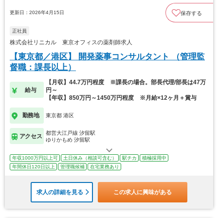
更新日：2026年4月15日
保存する
正社員
株式会社リニカル 東京オフィスの薬剤師求人
【東京都／港区】 開発薬事コンサルタント （管理監
督職：課長以上）
【月収】44.7万円程度 ※課長の場合。部長代理/部長は47万
給与
円～
【年収】850万円～1450万円程度 ※月給×12ヶ月＋賞与
勤務地
東京都 港区
都営大江戸線 汐留駅
アクセス
ゆりかもめ 汐留駅
年収1000万円以上可
土日休み（相談可含む）
駅チカ
積極採用中
年間休日120日以上
管理職候補
在宅業務あり
求人の詳細を見る
この求人に興味がある