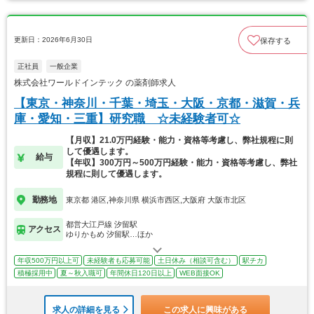
更新日：2026年6月30日
保存する
正社員
一般企業
株式会社ワールドインテック の薬剤師求人
【東京・神奈川・千葉・埼玉・大阪・京都・滋賀・兵
庫・愛知・三重】研究職 ☆未経験者可☆
【月収】21.0万円経験・能力・資格等考慮し、弊社規程に則
して優遇します。
給与
【年収】300万円～500万円経験・能力・資格等考慮し、弊社
規程に則して優遇します。
勤務地
東京都 港区,神奈川県 横浜市西区,大阪府 大阪市北区
都営大江戸線 汐留駅
アクセス
ゆりかもめ 汐留駅…ほか
年収500万円以上可
未経験者も応募可能
土日休み（相談可含む）
駅チカ
積極採用中
夏～秋入職可
年間休日120日以上
WEB面接OK
求人の詳細を見る
この求人に興味がある