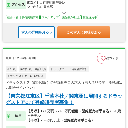
東京メトロ有楽町線 豊洲駅
アクセス
ゆりかもめ 豊洲駅
産休・育休取得実績有り
スキルアップ
店舗数30以上
積極採用中
求人の詳細を見る
この求人に興味がある
更新日：2026年6月18日
保存する
正社員
契約社員・嘱託社員
ドラッグストア（調剤併設）
ドラッグストア（OTCのみ）
ドラッグストア（調剤併設）の登録販売者の求人（法人名非公開 ※詳細は
お問合せください）
【東京都江東区】千葉本社／関東圏に展開するドラッ
グストアにて登録販売者募集！
【月収】17.6万円～26.0万円程度（登録販売者手当込） 20歳
給与
～モデル
【年収】253万円以上（登録販売者手当込）