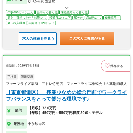
ゆりかもめ 豊洲駅
年収600万円以上可
新卒も応募可能
未経験者も応募可能
原則、引越しを伴う転勤なし
残業月10ｈ以下
駅チカ
店舗数1～9
積極採用中
夏～秋入職可
年間休日120日以上
求人の詳細を見る
この求人に興味がある
更新日：2026年6月18日
保存する
正社員
調剤薬局
ファーマライズ薬局 アトレ竹芝店 ファーマライズ株式会社の薬剤師求人
【東京都港区】 残業少なめの総合門前でワークライ
フバランスをとって働ける環境です♪
【月収】32.0万円
給与
【年収】450万円～550万円程度 30歳～モデル
勤務地
東京都 港区