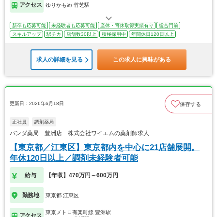
アクセス
ゆりかもめ 竹芝駅
新卒も応募可能
未経験者も応募可能
産休・育休取得実績有り
総合門前
スキルアップ
駅チカ
店舗数30以上
積極採用中
年間休日120日以上
求人の詳細を見る
この求人に興味がある
更新日：2026年6月18日
保存する
正社員
調剤薬局
パンダ薬局 豊洲店 株式会社ワイエムの薬剤師求人
【東京都／江東区】東京都内を中心に21店舗展開。
年休120日以上／調剤未経験者可能
給与
【年収】470万円～600万円
勤務地
東京都 江東区
東京メトロ有楽町線 豊洲駅
アクセス