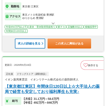
勤務地
東京都 江東区
東京メトロ有楽町線 豊洲駅
アクセス
ゆりかもめ 豊洲駅
年収650万円以上可
産休・育休取得実績有り
駅チカ
店舗数30以上
積極採用中
年間休日120日以上
求人の詳細を見る
この求人に興味がある
更新日：2026年6月19日
保存する
正社員
ドラッグストア（調剤併設）
イオン薬局東雲店 イオンリテール株式会社の薬剤師求人
【東京都江東区】年間休日120日以上☆大手法人の薬
局で経営も安定しており福利厚生も充実♪
【月収】31.1万円～58.0万円
給与
【年収】492万円～846万円