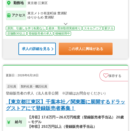
勤務地
東京都 江東区
東京メトロ有楽町線 豊洲駅
アクセス
ゆりかもめ 豊洲駅
原則、引越しを伴う転勤なし
産休・育休取得実績有り
スキルアップ
駅チカ
店舗数30以上
登録販売者の求人
積極採用中
求人の詳細を見る
この求人に興味がある
更新日：2026年6月18日
保存する
正社員
契約社員・嘱託社員
登録販売者の求人（法人名非公開 ※詳細はお問合せください）
【東京都江東区】千葉本社／関東圏に展開するドラッ
グストアにて登録販売者募集！
【月収】17.6万円～26.0万円程度（登録販売者手当込） 20歳
給与
～モデル
【年収】253万円以上（登録販売者手当込）