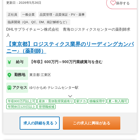
更新日：2026年5月26日
保存する
正社員
一般企業
品質管理・品質保証・PV・薬事
臨床開発（QA、QC、DM、統計解析など）
DHLサプライチェーン株式会社 青海ロジスティクスセンターの薬剤師求
人
【東京都】ロジスティクス業界のリーディングカンパ
ニー♪（薬剤師）
給与
【年収】600万円～900万円業績賞与を含む
勤務地
東京都 江東区
アクセス
ゆりかもめ テレコムセンター駅
年収900万円以上可
産休・育休取得実績有り
駅チカ
積極採用中
夏～秋入職可
年間休日120日以上
管理職候補
求人の詳細を見る
この求人に興味がある