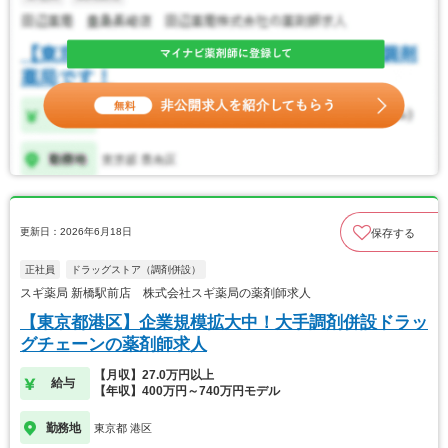
更新日：2026年6月18日
保存する
正社員
ドラッグストア（調剤併設）
スギ薬局 新橋駅前店 株式会社スギ薬局の薬剤師求人
【東京都港区】企業規模拡大中！大手調剤併設ドラッ
グチェーンの薬剤師求人
【月収】27.0万円以上
給与
【年収】400万円～740万円モデル
勤務地
東京都 港区