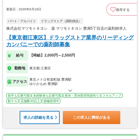
更新日：2026年6月18日
保存する
パート・アルバイト
ドラッグストア（調剤併設）
株式会社マツモトキヨシ 薬 マツモトキヨシ 豊洲5丁目店の薬剤師求人
【東京都江東区】ドラッグストア業界のリーディング
カンパニーでの薬剤師募集
給与
【時給】2,000円～2,500円
勤務地
東京都 江東区
東京メトロ有楽町線 豊洲駅
アクセス
ゆりかもめ 豊洲駅
新卒も応募可能
未経験者も応募可能
産休・育休取得実績有り
スキルアップ
駅チカ
店舗数30以上
積極採用中
求人の詳細を見る
この求人に興味がある