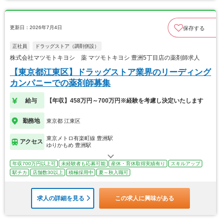
更新日：2026年7月4日
保存する
正社員
ドラッグストア（調剤併設）
株式会社マツモトキヨシ 薬 マツモトキヨシ 豊洲5丁目店の薬剤師求人
【東京都江東区】ドラッグストア業界のリーディング
カンパニーでの薬剤師募集
給与
【年収】458万円～700万円※経験を考慮し決定いたします
勤務地
東京都 江東区
東京メトロ有楽町線 豊洲駅
アクセス
ゆりかもめ 豊洲駅
年収700万円以上可
未経験者も応募可能
産休・育休取得実績有り
スキルアップ
駅チカ
店舗数30以上
積極採用中
夏～秋入職可
求人の詳細を見る
この求人に興味がある