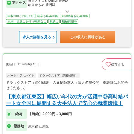
東京メトロ有楽町線 豊洲駅
アクセス
ゆりかもめ 豊洲駅
年収500万円以上可
新卒も応募可能
未経験者も応募可能
原則、引越しを伴う転勤なし
駅チカ
積極採用中
求人の詳細を見る
この求人に興味がある
更新日：2026年6月18日
保存する
パート・アルバイト
ドラッグストア（調剤併設）
ドラッグストア（調剤併設）の薬剤師求人（法人名非公開 ※詳細はお問合
せください）
【東京都江東区】幅広い年代の方が活躍中◎高時給パ
ート☆全国に展開する大手法人で安心の就業環境！
給与
【時給】2,000円～3,000円
勤務地
東京都 江東区