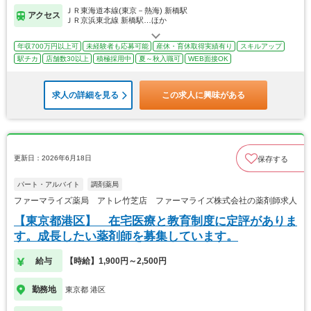
ＪＲ東海道本線(東京－熱海) 新橋駅
アクセス
ＪＲ京浜東北線 新橋駅…ほか
年収700万円以上可
未経験者も応募可能
産休・育休取得実績有り
スキルアップ
駅チカ
店舗数30以上
積極採用中
夏～秋入職可
WEB面接OK
求人の詳細を見る
この求人に興味がある
更新日：2026年6月18日
保存する
パート・アルバイト
調剤薬局
ファーマライズ薬局 アトレ竹芝店 ファーマライズ株式会社の薬剤師求人
【東京都港区】 在宅医療と教育制度に定評がありま
す。成長したい薬剤師を募集しています。
給与
【時給】1,900円～2,500円
勤務地
東京都 港区