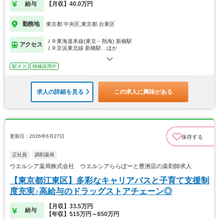
給与
【月収】40.0万円
勤務地
東京都 中央区,東京都 台東区
ＪＲ東海道本線(東京－熱海) 新橋駅
アクセス
ＪＲ京浜東北線 新橋駅…ほか
駅チカ
積極採用中
求人の詳細を見る
この求人に興味がある
更新日：2026年6月27日
保存する
正社員
調剤薬局
ウエルシア薬局株式会社 ウエルシアららぽーと豊洲店の薬剤師求人
【東京都江東区】多彩なキャリアパスと子育て支援制
度充実♪高給与のドラッグストアチェーン◎
【月収】33.5万円
給与
【年収】515万円～650万円