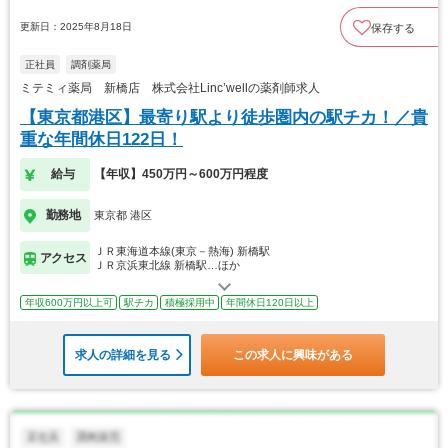
更新日：2025年8月18日
保存する
正社員
調剤薬局
ミテミィ薬局 新橋店 株式会社Linc’wellの薬剤師求人
【東京都港区】最寄り駅より徒歩圏内の駅チカ！／貴
重な年間休日122日！
給与
【年収】450万円～600万円程度
勤務地
東京都 港区
ＪＲ東海道本線(東京－熱海) 新橋駅
アクセス
ＪＲ京浜東北線 新橋駅…ほか
年収600万円以上可
駅チカ
積極採用中
年間休日120日以上
求人の詳細を見る
この求人に興味がある