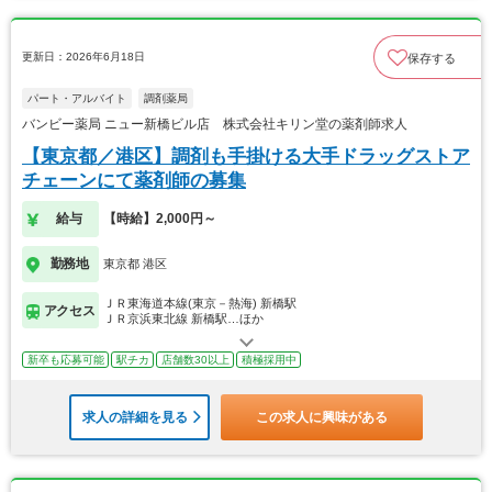
更新日：2026年6月18日
保存する
パート・アルバイト
調剤薬局
バンビー薬局 ニュー新橋ビル店 株式会社キリン堂の薬剤師求人
【東京都／港区】調剤も手掛ける大手ドラッグストア
チェーンにて薬剤師の募集
給与
【時給】2,000円～
勤務地
東京都 港区
ＪＲ東海道本線(東京－熱海) 新橋駅
アクセス
ＪＲ京浜東北線 新橋駅…ほか
新卒も応募可能
駅チカ
店舗数30以上
積極採用中
求人の詳細を見る
この求人に興味がある