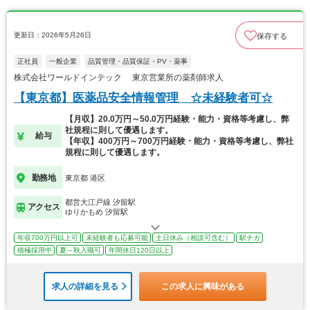
更新日：2026年5月26日
保存する
正社員
一般企業
品質管理・品質保証・PV・薬事
株式会社ワールドインテック 東京営業所の薬剤師求人
【東京都】医薬品安全情報管理 ☆未経験者可☆
【月収】20.0万円～50.0万円経験・能力・資格等考慮し、弊
社規程に則して優遇します。
給与
【年収】400万円～700万円経験・能力・資格等考慮し、弊社
規程に則して優遇します。
勤務地
東京都 港区
都営大江戸線 汐留駅
アクセス
ゆりかもめ 汐留駅
年収700万円以上可
未経験者も応募可能
土日休み（相談可含む）
駅チカ
積極採用中
夏～秋入職可
年間休日120日以上
求人の詳細を見る
この求人に興味がある