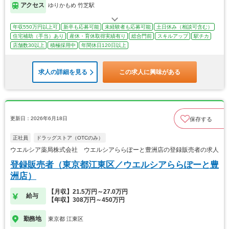
アクセス
ゆりかもめ 竹芝駅
年収550万円以上可
新卒も応募可能
未経験者も応募可能
土日休み（相談可含む）
住宅補助（手当）あり
産休・育休取得実績有り
総合門前
スキルアップ
駅チカ
店舗数30以上
積極採用中
年間休日120日以上
求人の詳細を見る
この求人に興味がある
更新日：2026年6月18日
保存する
正社員
ドラッグストア（OTCのみ）
ウエルシア薬局株式会社 ウエルシアららぽーと豊洲店の登録販売者の求人
登録販売者（東京都江東区／ウエルシアららぽーと豊
洲店）
【月収】21.5万円～27.0万円
給与
【年収】308万円～450万円
勤務地
東京都 江東区