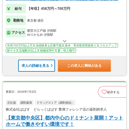
す！
給与
【年収】458万円～700万円
勤務地
東京都 港区
都営大江戸線 汐留駅
アクセス
ゆりかもめ 汐留駅
年収700万円以上可
未経験者も応募可能
産休・育休取得実績有り
スキルアップ
駅チカ
店舗数30以上
積極採用中
夏～秋入職可
求人の詳細を見る
この求人に興味がある
更新日：2026年7月3日
保存する
正社員
調剤薬局
ドラッグストア（調剤併設）
株式会社ぱぱす どらっぐぱぱす 豊洲フォレシア店の薬剤師求人
【東京都中央区】都内中心のドミナント展開！アット
ホームで働きやすい環境です！