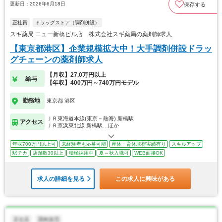
更新日：2026年6月18日
保存する
正社員
ドラッグストア（調剤併設）
スギ薬局 ニュー新橋ビル店 株式会社スギ薬局の薬剤師求人
【東京都港区】企業規模拡大中！大手調剤併設ドラッ
グチェーンの薬剤師求人
【月収】27.0万円以上
給与
【年収】400万円～740万円モデル
勤務地
東京都 港区
ＪＲ東海道本線(東京－熱海) 新橋駅
アクセス
ＪＲ京浜東北線 新橋駅…ほか
年収700万円以上可
未経験者も応募可能
産休・育休取得実績有り
スキルアップ
駅チカ
店舗数30以上
積極採用中
夏～秋入職可
WEB面接OK
求人の詳細を見る
この求人に興味がある