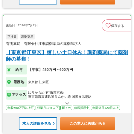
更新日：2026年7月7日
保存する
正社員
調剤薬局
有明薬局 有限会社江東調剤薬局の薬剤師求人
【東京都江東区】嬉しい土日休み！調剤薬局にて薬剤
師の募集！
給与
【年収】450万円～600万円
勤務地
東京都 江東区
ゆりかもめ 有明(東京)駅
アクセス
東京臨海高速鉄道りんかい線 国際展示場駅
年収600万円以上可
残業月10ｈ以下
駅チカ
積極採用中
年間休日120日以上
求人の詳細を見る
この求人に興味がある