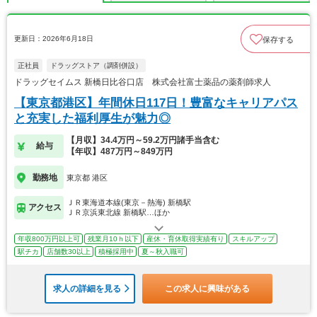
更新日：2026年6月18日
保存する
正社員
ドラッグストア（調剤併設）
ドラッグセイムス 新橋日比谷口店 株式会社富士薬品の薬剤師求人
【東京都港区】年間休日117日！豊富なキャリアパス
と充実した福利厚生が魅力◎
【月収】34.4万円～59.2万円諸手当含む
給与
【年収】487万円～849万円
勤務地
東京都 港区
ＪＲ東海道本線(東京－熱海) 新橋駅
アクセス
ＪＲ京浜東北線 新橋駅…ほか
年収800万円以上可
残業月10ｈ以下
産休・育休取得実績有り
スキルアップ
駅チカ
店舗数30以上
積極採用中
夏～秋入職可
求人の詳細を見る
この求人に興味がある