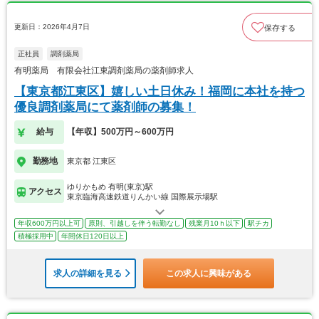
更新日：2026年4月7日
保存する
正社員
調剤薬局
有明薬局 有限会社江東調剤薬局の薬剤師求人
【東京都江東区】嬉しい土日休み！福岡に本社を持つ
優良調剤薬局にて薬剤師の募集！
給与
【年収】500万円～600万円
勤務地
東京都 江東区
ゆりかもめ 有明(東京)駅
アクセス
東京臨海高速鉄道りんかい線 国際展示場駅
年収600万円以上可
原則、引越しを伴う転勤なし
残業月10ｈ以下
駅チカ
積極採用中
年間休日120日以上
求人の詳細を見る
この求人に興味がある