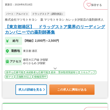
更新日：2026年6月18日
保存する
パート・アルバイト
ドラッグストア（調剤併設）
株式会社マツモトキヨシ 薬 マツモトキヨシ カレッタ汐留店の薬剤師求人
【東京都港区】 ドラッグストア業界のリーディング
カンパニーでの薬剤師募集
給与
【時給】2,000円～2,500円
勤務地
東京都 港区
都営大江戸線 汐留駅
アクセス
ゆりかもめ 汐留駅
新卒も応募可能
未経験者も応募可能
産休・育休取得実績有り
スキルアップ
駅チカ
店舗数30以上
積極採用中
求人の詳細を見る
この求人に興味がある