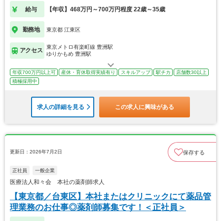
給与
【年収】468万円～700万円程度 22歳～35歳
勤務地
東京都 江東区
東京メトロ有楽町線 豊洲駅
アクセス
ゆりかもめ 豊洲駅
年収700万円以上可
産休・育休取得実績有り
スキルアップ
駅チカ
店舗数30以上
積極採用中
求人の詳細を見る
この求人に興味がある
更新日：2026年7月2日
保存する
正社員
一般企業
医療法人和々会 本社の薬剤師求人
【東京都／台東区】本社またはクリニックにて薬品管
理業務のお仕事◎薬剤師募集です！＜正社員＞