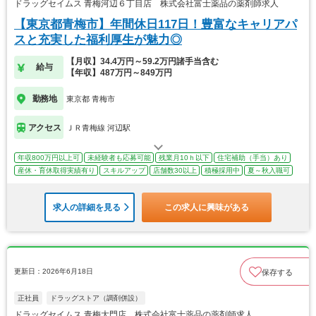
ドラッグセイムス 青梅河辺６丁目店 株式会社富士薬品の薬剤師求人
【東京都青梅市】年間休日117日！豊富なキャリアパ
スと充実した福利厚生が魅力◎
【月収】34.4万円～59.2万円諸手当含む
給与
【年収】487万円～849万円
勤務地
東京都 青梅市
アクセス
ＪＲ青梅線 河辺駅
年収800万円以上可
未経験者も応募可能
残業月10ｈ以下
住宅補助（手当）あり
産休・育休取得実績有り
スキルアップ
店舗数30以上
積極採用中
夏～秋入職可
求人の詳細を見る
この求人に興味がある
更新日：2026年6月18日
保存する
正社員
ドラッグストア（調剤併設）
ドラッグセイムス 青梅大門店 株式会社富士薬品の薬剤師求人