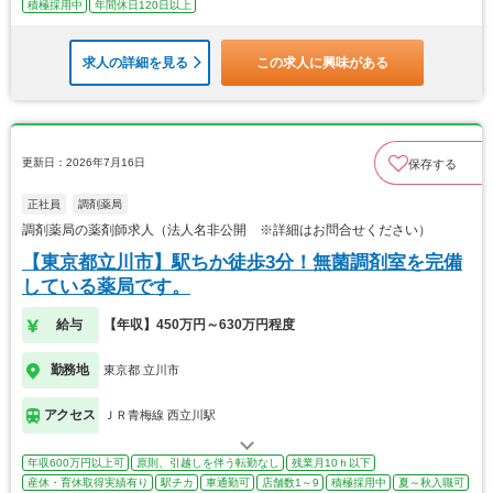
積極採用中
年間休日120日以上
求人の詳細を見る
この求人に興味がある
更新日：2026年7月16日
保存する
正社員
調剤薬局
調剤薬局の薬剤師求人（法人名非公開 ※詳細はお問合せください）
【東京都立川市】駅ちか徒歩3分！無菌調剤室を完備
している薬局です。
給与
【年収】450万円～630万円程度
勤務地
東京都 立川市
アクセス
ＪＲ青梅線 西立川駅
年収600万円以上可
原則、引越しを伴う転勤なし
残業月10ｈ以下
産休・育休取得実績有り
駅チカ
車通勤可
店舗数1～9
積極採用中
夏～秋入職可