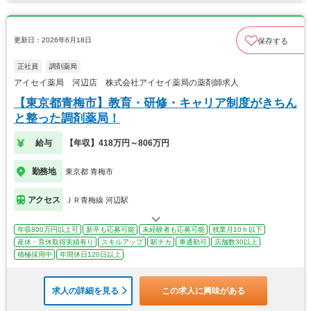
更新日：2026年6月18日
保存する
正社員
調剤薬局
アイセイ薬局 河辺店 株式会社アイセイ薬局の薬剤師求人
【東京都青梅市】教育・研修・キャリア制度がきちん
と整った調剤薬局！
給与
【年収】418万円～806万円
勤務地
東京都 青梅市
アクセス
ＪＲ青梅線 河辺駅
年収800万円以上可
新卒も応募可能
未経験者も応募可能
残業月10ｈ以下
産休・育休取得実績有り
スキルアップ
駅チカ
車通勤可
店舗数30以上
積極採用中
年間休日120日以上
求人の詳細を見る
この求人に興味がある