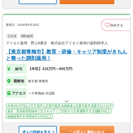
更新日：2026年6月18日
保存する
正社員
調剤薬局
アイセイ薬局 野上8番店 株式会社アイセイ薬局の薬剤師求人
【東京都青梅市】教育・研修・キャリア制度がきちん
と整った調剤薬局！
給与
【年収】418万円～806万円
勤務地
東京都 青梅市
アクセス
ＪＲ青梅線 河辺駅
年収800万円以上可
新卒も応募可能
未経験者も応募可能
残業月10ｈ以下
産休・育休取得実績有り
スキルアップ
駅チカ
車通勤可
店舗数30以上
積極採用中
年間休日120日以上
求人の詳細を見る
この求人に興味がある