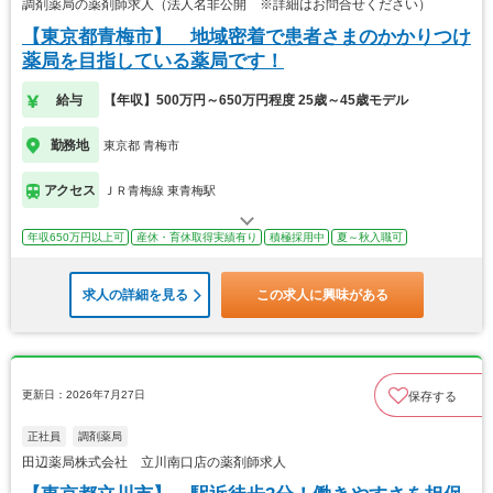
調剤薬局の薬剤師求人（法人名非公開 ※詳細はお問合せください）
【東京都青梅市】 地域密着で患者さまのかかりつけ
薬局を目指している薬局です！
給与
【年収】500万円～650万円程度 25歳～45歳モデル
勤務地
東京都 青梅市
アクセス
ＪＲ青梅線 東青梅駅
年収650万円以上可
産休・育休取得実績有り
積極採用中
夏～秋入職可
求人の詳細を見る
この求人に興味がある
更新日：2026年7月27日
保存する
正社員
調剤薬局
田辺薬局株式会社 立川南口店の薬剤師求人