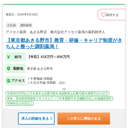
更新日：2026年6月18日
保存する
正社員
調剤薬局
アイセイ薬局 あきる野店 株式会社アイセイ薬局の薬剤師求人
【東京都あきる野市】教育・研修・キャリア制度がき
ちんと整った調剤薬局！
給与
【年収】418万円～806万円
勤務地
東京都 あきる野市
ＪＲ青梅線 拝島駅
アクセス
ＪＲ五日市線 拝島駅…ほか
年収800万円以上可
新卒も応募可能
未経験者も応募可能
残業月10ｈ以下
産休・育休取得実績有り
スキルアップ
車通勤可
店舗数30以上
積極採用中
年間休日120日以上
求人の詳細を見る
この求人に興味がある