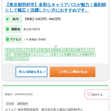
【東京都羽村市】多彩なキャリアパスが魅力！薬剤師
として幅広く活躍したい方におすすめです。
給与
【年収】418万円～806万円
勤務地
東京都 羽村市
アクセス
ＪＲ青梅線 羽村駅
年収800万円以上可
新卒も応募可能
未経験者も応募可能
残業月10ｈ以下
産休・育休取得実績有り
スキルアップ
駅チカ
店舗数30以上
積極採用中
年間休日120日以上
求人の詳細を見る
この求人に興味がある
更新日：2026年6月18日
保存する
正社員
調剤薬局
セイムス 福生病院前薬局 株式会社富士薬品の薬剤師求人