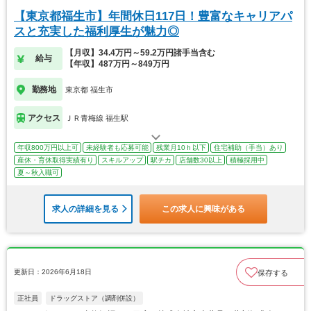
【東京都福生市】年間休日117日！豊富なキャリアパ
スと充実した福利厚生が魅力◎
【月収】34.4万円～59.2万円諸手当含む
給与
【年収】487万円～849万円
勤務地
東京都 福生市
アクセス
ＪＲ青梅線 福生駅
年収800万円以上可
未経験者も応募可能
残業月10ｈ以下
住宅補助（手当）あり
産休・育休取得実績有り
スキルアップ
駅チカ
店舗数30以上
積極採用中
夏～秋入職可
求人の詳細を見る
この求人に興味がある
更新日：2026年6月18日
保存する
正社員
ドラッグストア（調剤併設）