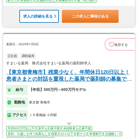
駅チカ
車通勤可
店舗数30以上
積極採用中
夏～秋入職可
求人の詳細を見る
この求人に興味がある
更新日：2025年7月9日
保存する
正社員
調剤薬局
すまいる薬局 株式会社すまいる薬局の薬剤師求人
【東京都青梅市】残業少なく、年間休日120日以上！
患者さまとの対話を重視した薬局で薬剤師の募集で
す。
給与
【年収】500万円～600万円モデル
勤務地
東京都 青梅市
アクセス
ＪＲ青梅線 小作駅
年収600万円以上可
新卒も応募可能
未経験者も応募可能
原則、引越しを伴う転勤なし
残業月10ｈ以下
駅チカ
車通勤可
店舗数1～9