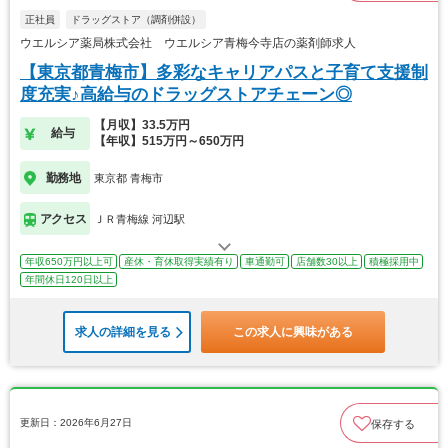
正社員
ドラッグストア（調剤併設）
ウエルシア薬局株式会社 ウエルシア青梅今寺店の薬剤師求人
【東京都青梅市】多彩なキャリアパスと子育て支援制
度充実♪高給与のドラッグストアチェーン◎
【月収】33.5万円
給与
【年収】515万円～650万円
勤務地
東京都 青梅市
アクセス
ＪＲ青梅線 河辺駅
年収650万円以上可
産休・育休取得実績有り
車通勤可
店舗数30以上
積極採用中
年間休日120日以上
求人の詳細を見る
この求人に興味がある
更新日：2026年6月27日
保存する