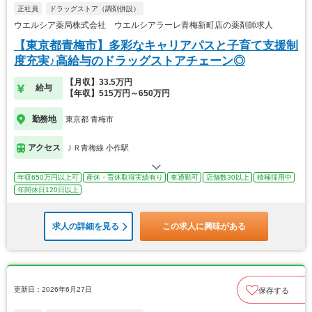
正社員
ドラッグストア（調剤併設）
ウエルシア薬局株式会社 ウエルシアラーレ青梅新町店の薬剤師求人
【東京都青梅市】多彩なキャリアパスと子育て支援制
度充実♪高給与のドラッグストアチェーン◎
【月収】33.5万円
給与
【年収】515万円～650万円
勤務地
東京都 青梅市
アクセス
ＪＲ青梅線 小作駅
年収650万円以上可
産休・育休取得実績有り
車通勤可
店舗数30以上
積極採用中
年間休日120日以上
求人の詳細を見る
この求人に興味がある
更新日：2026年6月27日
保存する