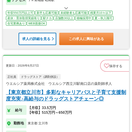
アクセス
ＪＲ青梅線 昭島駅
年収550万円以上可
新卒も応募可能
未経験者も応募可能
残業月10ｈ以下
産休・育休取得実績有り
駅チカ
店舗数30以上
積極採用中
夏～秋入職可
在宅業務あり
WEB面接OK
求人の詳細を見る
この求人に興味がある
更新日：2026年6月27日
保存する
正社員
ドラッグストア（調剤併設）
ウエルシア薬局株式会社 ウエルシア西立川駅南口店の薬剤師求人
【東京都立川市】多彩なキャリアパスと子育て支援制
度充実♪高給与のドラッグストアチェーン◎
【月収】33.5万円
給与
【年収】515万円～650万円
勤務地
東京都 立川市