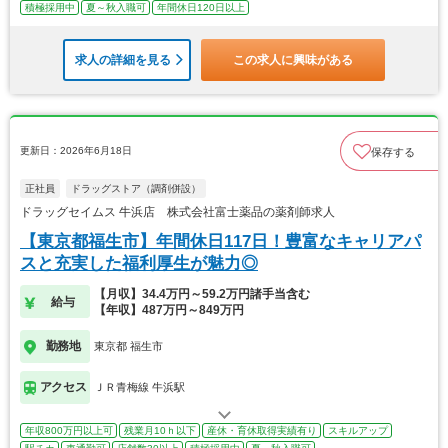
積極採用中
夏～秋入職可
年間休日120日以上
求人の詳細を見る
この求人に興味がある
更新日：2026年6月18日
保存する
正社員
ドラッグストア（調剤併設）
ドラッグセイムス 牛浜店 株式会社富士薬品の薬剤師求人
【東京都福生市】年間休日117日！豊富なキャリアパ
スと充実した福利厚生が魅力◎
【月収】34.4万円～59.2万円諸手当含む
給与
【年収】487万円～849万円
勤務地
東京都 福生市
アクセス
ＪＲ青梅線 牛浜駅
年収800万円以上可
残業月10ｈ以下
産休・育休取得実績有り
スキルアップ