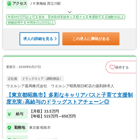
アクセス
ＪＲ青梅線 西立川駅
年収650万円以上可
産休・育休取得実績有り
駅チカ
車通勤可
店舗数30以上
積極採用中
年間休日120日以上
求人の詳細を見る
この求人に興味がある
更新日：2026年6月27日
保存する
正社員
ドラッグストア（調剤併設）
ウエルシア薬局株式会社 ウエルシア昭島朝日町店の薬剤師求人
【東京都昭島市】多彩なキャリアパスと子育て支援制
度充実♪高給与のドラッグストアチェーン◎
【月収】33.5万円
給与
【年収】515万円～650万円
勤務地
東京都 昭島市