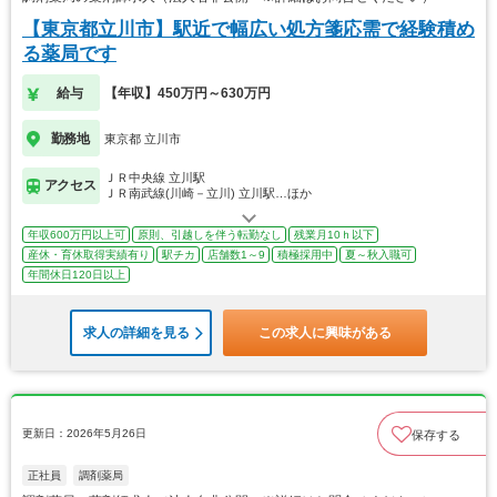
【東京都立川市】駅近で幅広い処方箋応需で経験積め
る薬局です
給与
【年収】450万円～630万円
勤務地
東京都 立川市
ＪＲ中央線 立川駅
アクセス
ＪＲ南武線(川崎－立川) 立川駅…ほか
年収600万円以上可
原則、引越しを伴う転勤なし
残業月10ｈ以下
産休・育休取得実績有り
駅チカ
店舗数1～9
積極採用中
夏～秋入職可
年間休日120日以上
求人の詳細を見る
この求人に興味がある
更新日：2026年5月26日
保存する
正社員
調剤薬局