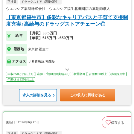
正社員
ドラッグストア（調剤併設）
ウエルシア薬局株式会社 ウエルシア福生北田園店の薬剤師求人
【東京都福生市】多彩なキャリアパスと子育て支援制
度充実♪高給与のドラッグストアチェーン◎
【月収】33.5万円
給与
【年収】515万円～650万円
勤務地
東京都 福生市
アクセス
ＪＲ青梅線 福生駅
年収650万円以上可
産休・育休取得実績有り
車通勤可
店舗数30以上
積極採用中
年間休日120日以上
求人の詳細を見る
この求人に興味がある
更新日：2026年6月26日
保存する
正社員
ドラッグストア（調剤併設）