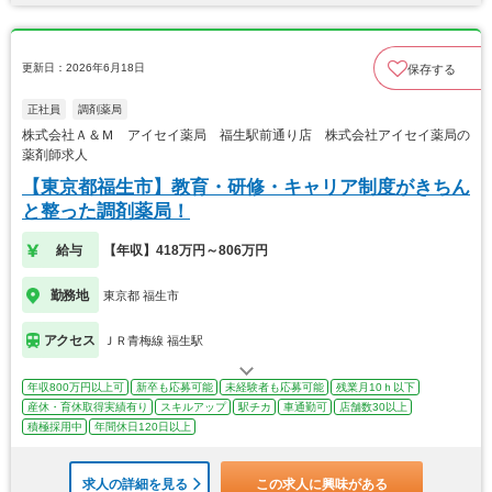
更新日：2026年6月18日
保存する
正社員
調剤薬局
株式会社Ａ＆Ｍ アイセイ薬局 福生駅前通り店 株式会社アイセイ薬局の
薬剤師求人
【東京都福生市】教育・研修・キャリア制度がきちん
と整った調剤薬局！
給与
【年収】418万円～806万円
勤務地
東京都 福生市
アクセス
ＪＲ青梅線 福生駅
年収800万円以上可
新卒も応募可能
未経験者も応募可能
残業月10ｈ以下
産休・育休取得実績有り
スキルアップ
駅チカ
車通勤可
店舗数30以上
積極採用中
年間休日120日以上
求人の詳細を見る
この求人に興味がある