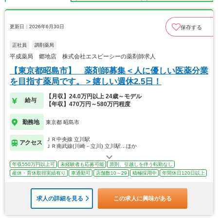
更新日：2026年6月30日
保存する
正社員
調剤薬局
平成薬局 郷地店 株式会社エスピーシーの薬剤師求人
【東京都昭島市】 薬剤師募集＜人に優しい医薬分業
を目指す薬局です。＞嬉しい週休2.5日！
【月収】24.0万円以上 24歳～モデル
給与
【年収】470万円～580万円程度
勤務地
東京都 昭島市
ＪＲ中央線 立川駅
アクセス
ＪＲ南武線(川崎－立川) 立川駅…ほか
年収550万円以上可
未経験者も応募可能
原則、引越しを伴う転勤なし
産休・育休取得実績有り
車通勤可
店舗数10～29
積極採用中
年間休日120日以上
求人の詳細を見る
この求人に興味がある