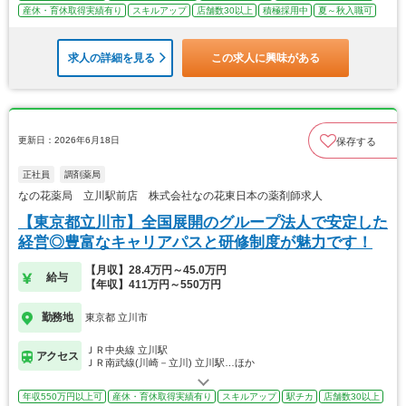
産休・育休取得実績有り
スキルアップ
店舗数30以上
積極採用中
夏～秋入職可
求人の詳細を見る
この求人に興味がある
更新日：2026年6月18日
保存する
正社員
調剤薬局
なの花薬局 立川駅前店 株式会社なの花東日本の薬剤師求人
【東京都立川市】全国展開のグループ法人で安定した
経営◎豊富なキャリアパスと研修制度が魅力です！
【月収】28.4万円～45.0万円
給与
【年収】411万円～550万円
勤務地
東京都 立川市
ＪＲ中央線 立川駅
アクセス
ＪＲ南武線(川崎－立川) 立川駅…ほか
年収550万円以上可
産休・育休取得実績有り
スキルアップ
駅チカ
店舗数30以上