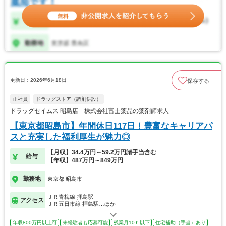
更新日：2026年6月18日
保存する
正社員
ドラッグストア（調剤併設）
ドラッグセイムス 昭島店 株式会社富士薬品の薬剤師求人
【東京都昭島市】年間休日117日！豊富なキャリアパ
スと充実した福利厚生が魅力◎
【月収】34.4万円～59.2万円諸手当含む
給与
【年収】487万円～849万円
勤務地
東京都 昭島市
ＪＲ青梅線 拝島駅
アクセス
ＪＲ五日市線 拝島駅…ほか
年収800万円以上可
未経験者も応募可能
残業月10ｈ以下
住宅補助（手当）あり