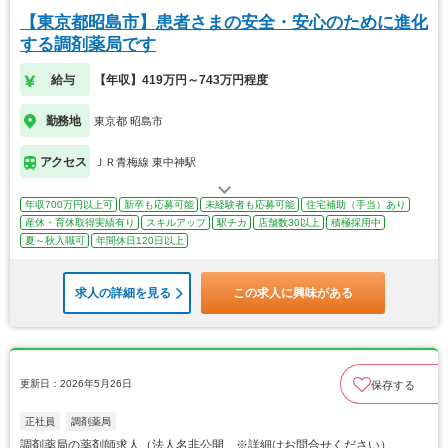
【東京都昭島市】患者さまの安全・安心のために進化
する調剤薬局です
給与
【年収】419万円～743万円程度
勤務地
東京都 昭島市
アクセス
ＪＲ青梅線 東中神駅
年収700万円以上可
新卒も応募可能
未経験者も応募可能
住宅補助（手当）あり
産休・育休取得実績有り
スキルアップ
駅チカ
店舗数30以上
積極採用中
夏～秋入職可
年間休日120日以上
求人の詳細を見る
この求人に興味がある
更新日：2026年5月26日
保存する
正社員
調剤薬局
調剤薬局の薬剤師求人（法人名非公開 ※詳細はお問合せください）