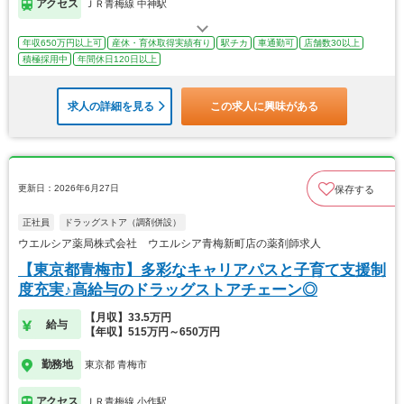
アクセス
ＪＲ青梅線 中神駅
年収650万円以上可
産休・育休取得実績有り
駅チカ
車通勤可
店舗数30以上
積極採用中
年間休日120日以上
求人の詳細を見る
この求人に興味がある
更新日：2026年6月27日
保存する
正社員
ドラッグストア（調剤併設）
ウエルシア薬局株式会社 ウエルシア青梅新町店の薬剤師求人
【東京都青梅市】多彩なキャリアパスと子育て支援制
度充実♪高給与のドラッグストアチェーン◎
【月収】33.5万円
給与
【年収】515万円～650万円
勤務地
東京都 青梅市
アクセス
ＪＲ青梅線 小作駅