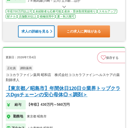
ＪＲ南武線(川崎－立川) 立川駅…ほか
年収700万円以上可
未経験者も応募可能
産休・育休取得実績有り
スキルアップ
駅チカ
店舗数30以上
積極採用中
夏～秋入職可
求人の詳細を見る
この求人に興味がある
更新日：2026年7月4日
保存する
正社員
調剤薬局
ココカラファイン薬局 昭和店 株式会社ココカラファインヘルスケアの薬
剤師求人
【東京都／昭島市】年間休日120日☆業界トップクラ
スDgsチェーンの安心母体◎＜調剤＞
給与
【年収】430万円～560万円
勤務地
東京都 昭島市