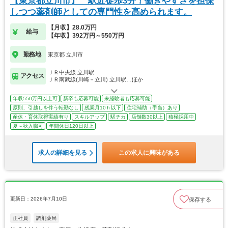
【東京都立川市】 駅近徒歩3分！働きやすさを担保
しつつ薬剤師としての専門性を高められます。
【月収】28.0万円
給与
【年収】392万円～550万円
勤務地
東京都 立川市
ＪＲ中央線 立川駅
アクセス
ＪＲ南武線(川崎－立川) 立川駅…ほか
年収550万円以上可
新卒も応募可能
未経験者も応募可能
原則、引越しを伴う転勤なし
残業月10ｈ以下
住宅補助（手当）あり
産休・育休取得実績有り
スキルアップ
駅チカ
店舗数30以上
積極採用中
夏～秋入職可
年間休日120日以上
求人の詳細を見る
この求人に興味がある
更新日：2026年7月10日
保存する
正社員
調剤薬局