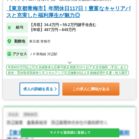
【東京都青梅市】年間休日117日！豊富なキャリアパ
スと充実した福利厚生が魅力◎
【月収】34.4万円～59.2万円諸手当含む
給与
【年収】487万円～849万円
勤務地
東京都 青梅市
アクセス
ＪＲ青梅線 河辺駅
年収800万円以上可
未経験者も応募可能
残業月10ｈ以下
住宅補助（手当）あり
産休・育休取得実績有り
スキルアップ
店舗数30以上
積極採用中
夏～秋入職可
求人の詳細を見る
この求人に興味がある