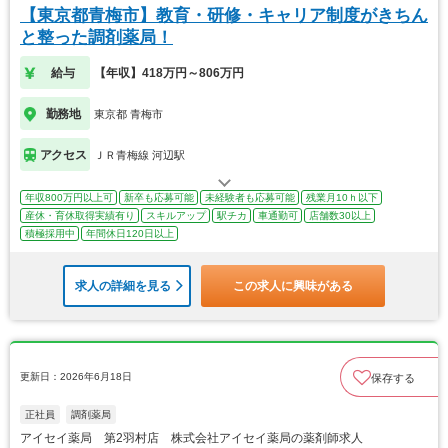
【東京都青梅市】教育・研修・キャリア制度がきちん
と整った調剤薬局！
給与
【年収】418万円～806万円
勤務地
東京都 青梅市
アクセス
ＪＲ青梅線 河辺駅
年収800万円以上可
新卒も応募可能
未経験者も応募可能
残業月10ｈ以下
産休・育休取得実績有り
スキルアップ
駅チカ
車通勤可
店舗数30以上
積極採用中
年間休日120日以上
求人の詳細を見る
この求人に興味がある
更新日：2026年6月18日
保存する
正社員
調剤薬局
アイセイ薬局 第2羽村店 株式会社アイセイ薬局の薬剤師求人