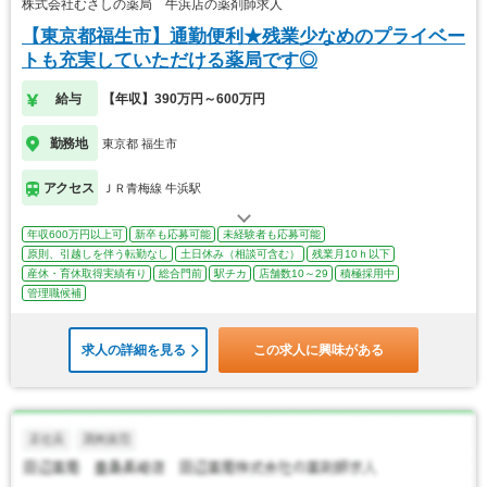
株式会社むさしの薬局 牛浜店の薬剤師求人
【東京都福生市】通勤便利★残業少なめのプライベー
トも充実していただける薬局です◎
給与
【年収】390万円～600万円
勤務地
東京都 福生市
アクセス
ＪＲ青梅線 牛浜駅
年収600万円以上可
新卒も応募可能
未経験者も応募可能
原則、引越しを伴う転勤なし
土日休み（相談可含む）
残業月10ｈ以下
産休・育休取得実績有り
総合門前
駅チカ
店舗数10～29
積極採用中
管理職候補
求人の詳細を見る
この求人に興味がある