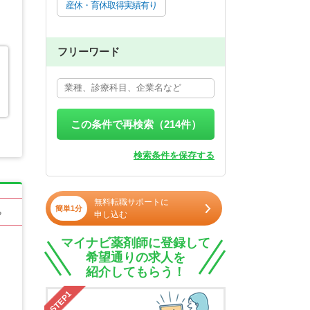
産休・育休取得実績有り
フリーワード
この条件で再検索（
214
件）
検索条件を保存する
無料転職サポートに
簡単1分
る
申し込む
マイナビ薬剤師に登録して
希望通りの求人を
紹介してもらう！
STEP1