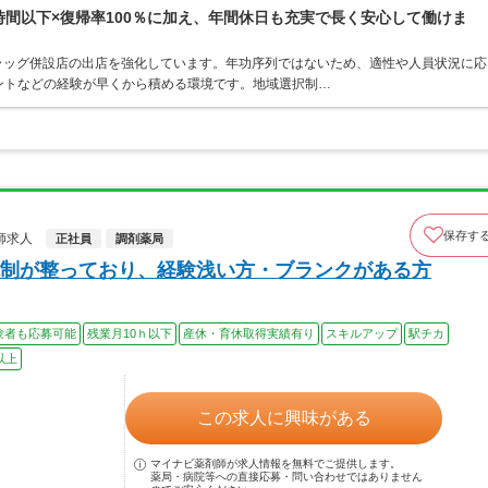
0時間以下×復帰率100％に加え、年間休日も充実で長く安心して働けま
ラッグ併設店の出店を強化しています。年功序列ではないため、適性や人員状況に応
ントなどの経験が早くから積める環境です。地域選択制…
保存す
師求人
正社員
調剤薬局
制が整っており、経験浅い方・ブランクがある方
験者も応募可能
残業月10ｈ以下
産休・育休取得実績有り
スキルアップ
駅チカ
以上
この求人に興味がある
マイナビ薬剤師が求人情報を無料でご提供します。
薬局・病院等への直接応募・問い合わせではありません