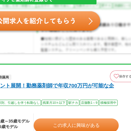
保存す
剤薬局
ント展開！勤務薬剤師で年収700万円が可能な企
原則、引越しを伴う転勤なし
残業月10ｈ以下
駅チカ
店舗数1～9
積極採用中
24歳～35歳モデル
この求人に興味がある
35歳モデル