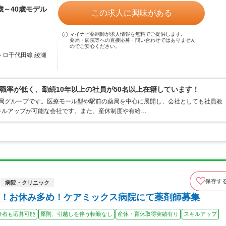
3歳～40歳モデル
この求人に興味がある
マイナビ薬剤師が求人情報を無料でご提供します。
薬局・病院等への直接応募・問い合わせではありません
のでご安心ください。
トロ千代田線 綾瀬
職率が低く、勤続10年以上の社員が50名以上在籍しています！
剤薬局グループです。医療モール型や駅前の薬局を中心に展開し、会社としても社員教
キルアップが可能な会社です。また、産休制度や有給…
保存す
病院・クリニック
！お休み多め！ケアミックス病院にて薬剤師募集
験者も応募可能
原則、引越しを伴う転勤なし
産休・育休取得実績有り
スキルアップ