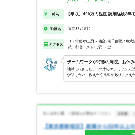
【年収】400万円程度 調剤経験3年
給与
東京都 台東区
勤務地
ＪＲ常磐線(上野－仙台) 南千住駅／東武伊
アクセス
武・都営・メトロ)駅…ほか
チームワークが特徴の病院。お休み
地域に根ざした、136床のケアミックス
が助け合い、教え合う風習があり、支え