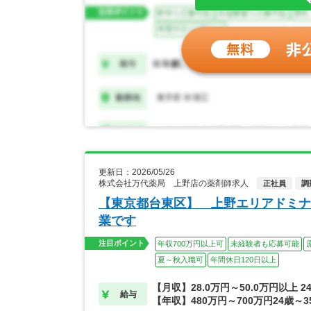
更新日：2026/05/26
株式会社万代薬局 上野店の薬剤師求人
正社員
調
【東京都台東区】 上野エリアドミナ
業です
注目ポイント
年収700万円以上可
未経験者も応募可能
夏～秋入職可
年間休日120日以上
【月収】28.0万円～50.0万円以上 
給与
【年収】480万円～700万円24歳～