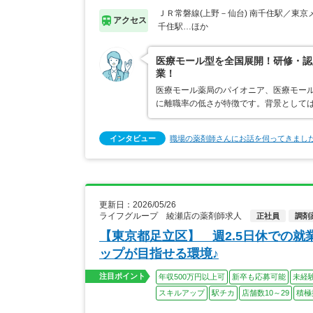
ＪＲ常磐線(上野－仙台) 南千住駅／東京
アクセス
千住駅…ほか
医療モール型を全国展開！研修・認
業！
医療モール薬局のパイオニア、医療モール
に離職率の低さが特徴です。背景として
インタビュー
職場の薬剤師さんにお話を伺ってきまし
更新日：2026/05/26
ライフグループ 綾瀬店の薬剤師求人
正社員
調剤
【東京都足立区】 週2.5日休での
ップが目指せる環境♪
注目ポイント
年収500万円以上可
新卒も応募可能
未経
スキルアップ
駅チカ
店舗数10～29
積極