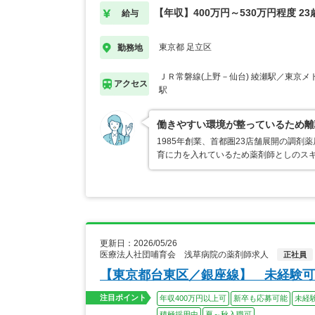
【年収】400万円～530万円程度 2
給与
東京都 足立区
勤務地
ＪＲ常磐線(上野－仙台) 綾瀬駅／東京メ
アクセス
駅
働きやすい環境が整っているため離
1985年創業、首都圏23店舗展開の調
育に力を入れているため薬剤師としのス
更新日：2026/05/26
医療法人社団哺育会 浅草病院の薬剤師求人
正社員
【東京都台東区／銀座線】 未経験可
注目ポイント
年収400万円以上可
新卒も応募可能
未経
積極採用中
夏～秋入職可