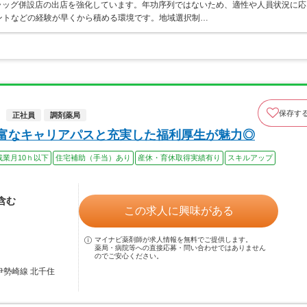
ラッグ併設店の出店を強化しています。年功序列ではないため、適性や人員状況に応
ントなどの経験が早くから積める環境です。地域選択制…
保存す
正社員
調剤薬局
豊富なキャリアパスと充実した福利厚生が魅力◎
残業月10ｈ以下
住宅補助（手当）あり
産休・育休取得実績有り
スキルアップ
当含む
この求人に興味がある
マイナビ薬剤師が求人情報を無料でご提供します。
薬局・病院等への直接応募・問い合わせではありません
のでご安心ください。
伊勢崎線 北千住