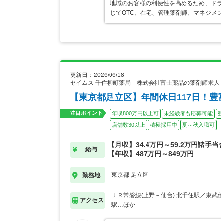
地域のお客様の利便性を高めるため、ド
じてOTC、在宅、管理薬剤師、マネジメ
更新日：2026/06/18
セイムス 千住柳町薬局 株式会社富士薬品の薬剤師求人
【東京都足立区】年間休日117日！
注目ポイント
年収800万円以上可
未経験者も応募可能
店舗数30以上
積極採用中
夏～秋入職可
【月収】34.4万円～59.2万円諸手
給与
【年収】487万円～849万円
東京都 足立区
勤務地
ＪＲ常磐線(上野－仙台) 北千住駅／東武
アクセス
駅…ほか