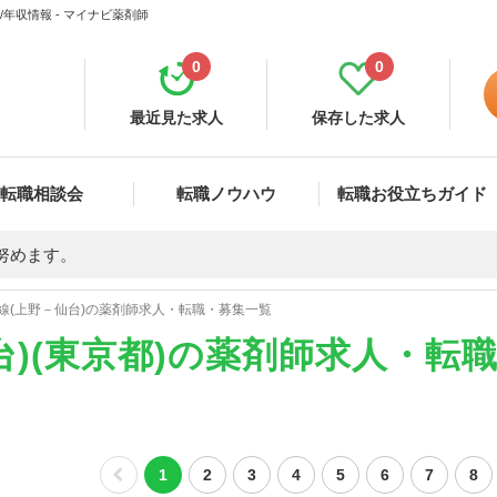
年収情報 - マイナビ薬剤師
0
0
最近見た求人
保存した求人
転職相談会
転職ノウハウ
転職お役立ちガイド
努めます。
線(上野－仙台)の薬剤師求人・転職・募集一覧
台)(東京都)の薬剤師求人・転
1
2
3
4
5
6
7
8