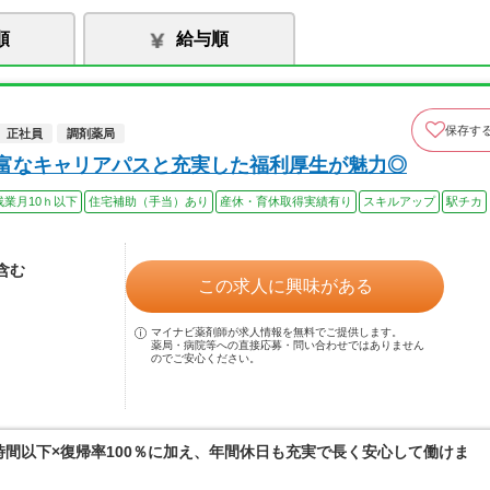
順
給与順
保存す
正社員
調剤薬局
豊富なキャリアパスと充実した福利厚生が魅力◎
残業月10ｈ以下
住宅補助（手当）あり
産休・育休取得実績有り
スキルアップ
駅チカ
当含む
この求人に興味がある
マイナビ薬剤師が求人情報を無料でご提供します。
薬局・病院等への直接応募・問い合わせではありません
のでご安心ください。
0時間以下×復帰率100％に加え、年間休日も充実で長く安心して働けま