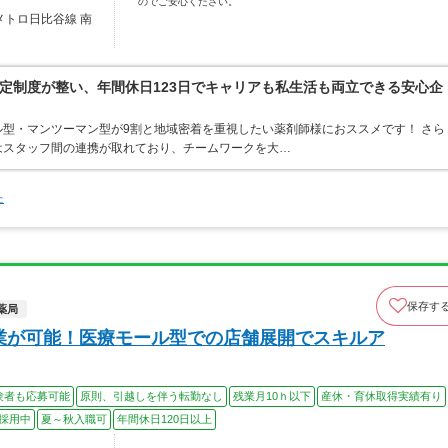
のでご安心ください。
メトロ日比谷線 南
定制度が整い、年間休日123日でキャリアも私生活も両立できる安心企
型・マンツーマン型が9割と地域密着を重視したい薬剤師様におススメです！ さら
はスタッフ間の連携が取れており、チームワークを大…
た
保存す
薬局
就業が可能！医療モール型での店舗展開でスキルア
験者も応募可能
原則、引越しを伴う転勤なし
残業月10ｈ以下
産休・育休取得実績有り
採用中
夏～秋入職可
年間休日120日以上