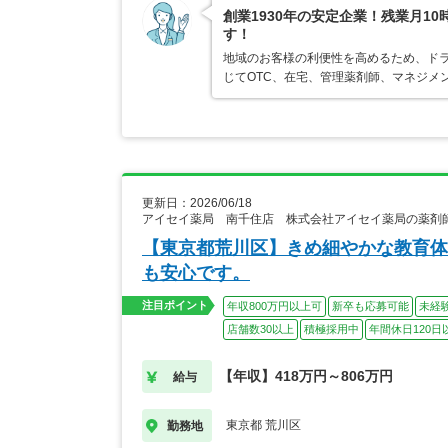
創業1930年の安定企業！残業月1
す！
地域のお客様の利便性を高めるため、ド
じてOTC、在宅、管理薬剤師、マネジメ
更新日：2026/06/18
アイセイ薬局 南千住店 株式会社アイセイ薬局の薬剤
【東京都荒川区】きめ細やかな教育体
も安心です。
注目ポイント
年収800万円以上可
新卒も応募可能
未経
店舗数30以上
積極採用中
年間休日120日
【年収】418万円～806万円
給与
東京都 荒川区
勤務地