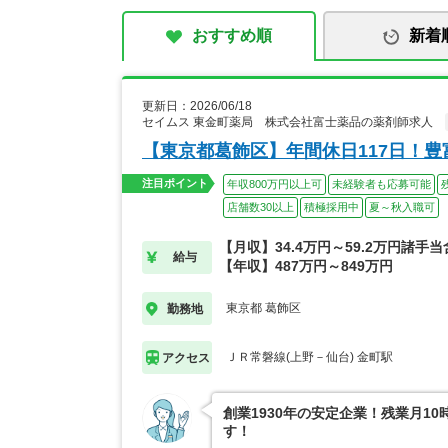
おすすめ順
新着
更新日：2026/06/18
セイムス 東金町薬局 株式会社富士薬品の薬剤師求人
【東京都葛飾区】年間休日117日！
注目ポイント
年収800万円以上可
未経験者も応募可能
店舗数30以上
積極採用中
夏～秋入職可
【月収】34.4万円～59.2万円諸手
給与
【年収】487万円～849万円
東京都 葛飾区
勤務地
ＪＲ常磐線(上野－仙台) 金町駅
アクセス
創業1930年の安定企業！残業月1
す！