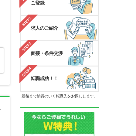
ご登録
STEP2
求人のご紹介
STEP3
面接・条件交渉
STEP4
転職成功！！
最後まで納得のいく転職先をお探しします。
る