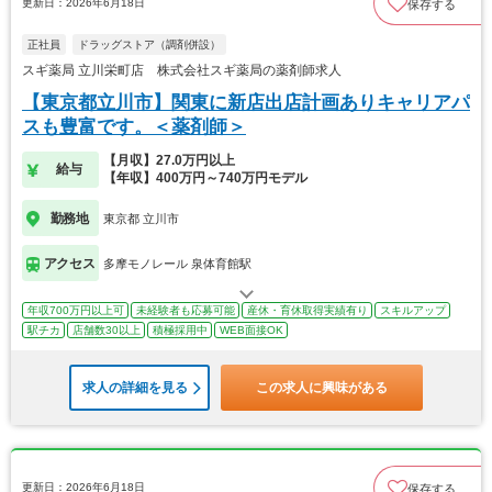
更新日：2026年6月18日
保存する
正社員
ドラッグストア（調剤併設）
スギ薬局 立川栄町店 株式会社スギ薬局の薬剤師求人
【東京都立川市】関東に新店出店計画ありキャリアパ
スも豊富です。＜薬剤師＞
【月収】27.0万円以上
給与
【年収】400万円～740万円モデル
勤務地
東京都 立川市
アクセス
多摩モノレール 泉体育館駅
年収700万円以上可
未経験者も応募可能
産休・育休取得実績有り
スキルアップ
駅チカ
店舗数30以上
積極採用中
WEB面接OK
求人の詳細を見る
この求人に興味がある
更新日：2026年6月18日
保存する