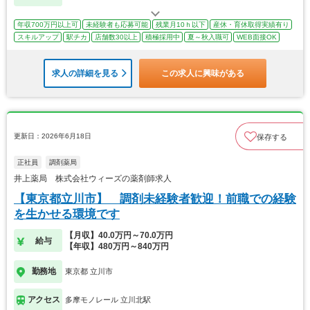
年収700万円以上可
未経験者も応募可能
残業月10ｈ以下
産休・育休取得実績有り
スキルアップ
駅チカ
店舗数30以上
積極採用中
夏～秋入職可
WEB面接OK
求人の詳細を見る
この求人に興味がある
更新日：2026年6月18日
保存する
正社員
調剤薬局
井上薬局 株式会社ウィーズの薬剤師求人
【東京都立川市】 調剤未経験者歓迎！前職での経験
を生かせる環境です
【月収】40.0万円～70.0万円
給与
【年収】480万円～840万円
勤務地
東京都 立川市
アクセス
多摩モノレール 立川北駅