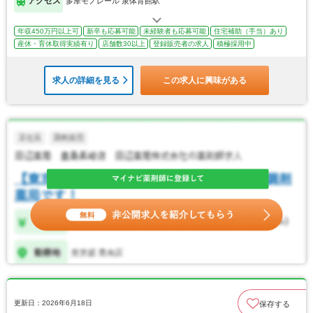
アクセス
多摩モノレール 泉体育館駅
年収450万円以上可
新卒も応募可能
未経験者も応募可能
住宅補助（手当）あり
産休・育休取得実績有り
店舗数30以上
登録販売者の求人
積極採用中
求人の詳細を見る
この求人に興味がある
更新日：2026年6月18日
保存する