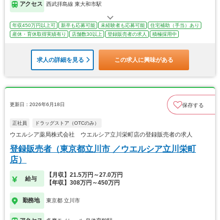
アクセス
西武拝島線 東大和市駅
年収450万円以上可
新卒も応募可能
未経験者も応募可能
住宅補助（手当）あり
産休・育休取得実績有り
店舗数30以上
登録販売者の求人
積極採用中
求人の詳細を見る
この求人に興味がある
更新日：2026年6月18日
保存する
正社員
ドラッグストア（OTCのみ）
ウエルシア薬局株式会社 ウエルシア立川栄町店の登録販売者の求人
登録販売者（東京都立川市 ／ウエルシア立川栄町
店）
【月収】21.5万円～27.0万円
給与
【年収】308万円～450万円
勤務地
東京都 立川市