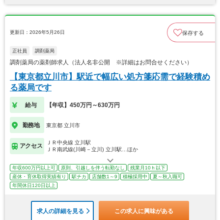
更新日：2026年5月26日
保存する
正社員
調剤薬局
調剤薬局の薬剤師求人（法人名非公開 ※詳細はお問合せください）
【東京都立川市】駅近で幅広い処方箋応需で経験積め
る薬局です
給与
【年収】450万円～630万円
勤務地
東京都 立川市
ＪＲ中央線 立川駅
アクセス
ＪＲ南武線(川崎－立川) 立川駅…ほか
年収600万円以上可
原則、引越しを伴う転勤なし
残業月10ｈ以下
産休・育休取得実績有り
駅チカ
店舗数1～9
積極採用中
夏～秋入職可
年間休日120日以上
求人の詳細を見る
この求人に興味がある