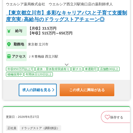
ウエルシア薬局株式会社 ウエルシア西立川駅南口店の薬剤師求人
【東京都立川市】多彩なキャリアパスと子育て支援制
度充実♪高給与のドラッグストアチェーン◎
【月収】33.5万円
給与
【年収】515万円～650万円
勤務地
東京都 立川市
アクセス
ＪＲ青梅線 西立川駅
年収650万円以上可
産休・育休取得実績有り
駅チカ
車通勤可
店舗数30以上
積極採用中
年間休日120日以上
求人の詳細を見る
この求人に興味がある
更新日：2026年6月27日
保存する
正社員
ドラッグストア（調剤併設）