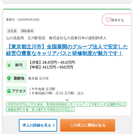
更新日：2026年6月18日
保存する
正社員
調剤薬局
なの花薬局 立川駅前店 株式会社なの花東日本の薬剤師求人
【東京都立川市】全国展開のグループ法人で安定した
経営◎豊富なキャリアパスと研修制度が魅力です！
【月収】28.4万円～45.0万円
給与
【年収】411万円～550万円
勤務地
東京都 立川市
ＪＲ中央線 立川駅
アクセス
ＪＲ南武線(川崎－立川) 立川駅…ほか
年収550万円以上可
産休・育休取得実績有り
スキルアップ
駅チカ
店舗数30以上
積極採用中
夏～秋入職可
年間休日120日以上
求人の詳細を見る
この求人に興味がある