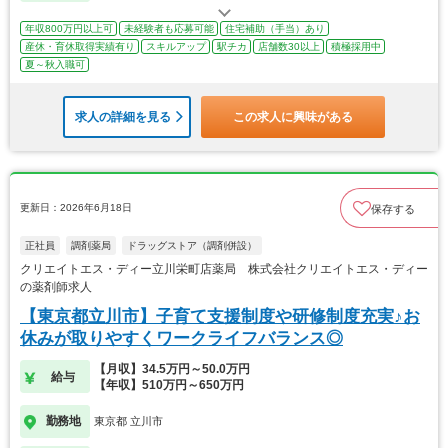
年収800万円以上可
未経験者も応募可能
住宅補助（手当）あり
産休・育休取得実績有り
スキルアップ
駅チカ
店舗数30以上
積極採用中
夏～秋入職可
求人の詳細を見る
この求人に興味がある
更新日：2026年6月18日
保存する
正社員
調剤薬局
ドラッグストア（調剤併設）
クリエイトエス・ディー立川栄町店薬局 株式会社クリエイトエス・ディー
の薬剤師求人
【東京都立川市】子育て支援制度や研修制度充実♪お
休みが取りやすくワークライフバランス◎
【月収】34.5万円～50.0万円
給与
【年収】510万円～650万円
勤務地
東京都 立川市