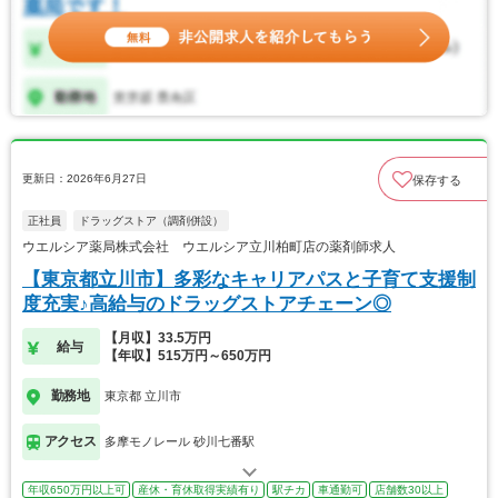
更新日：2026年6月27日
保存する
正社員
ドラッグストア（調剤併設）
ウエルシア薬局株式会社 ウエルシア立川柏町店の薬剤師求人
【東京都立川市】多彩なキャリアパスと子育て支援制
度充実♪高給与のドラッグストアチェーン◎
【月収】33.5万円
給与
【年収】515万円～650万円
勤務地
東京都 立川市
アクセス
多摩モノレール 砂川七番駅
年収650万円以上可
産休・育休取得実績有り
駅チカ
車通勤可
店舗数30以上