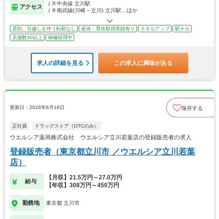
ＪＲ中央線 立川駅
アクセス
ＪＲ南武線(川崎－立川) 立川駅…ほか
原則、引越しを伴う転勤なし
産休・育休取得実績有り
スキルアップ
駅チカ
店舗数30以上
積極採用中
求人の詳細を見る
この求人に興味がある
更新日：2026年6月18日
保存する
正社員
ドラッグストア（OTCのみ）
ウエルシア薬局株式会社 ウエルシア立川若葉店の登録販売者の求人
登録販売者（東京都立川市 ／ウエルシア立川若葉
店）
【月収】21.5万円～27.0万円
給与
【年収】308万円～450万円
勤務地
東京都 立川市