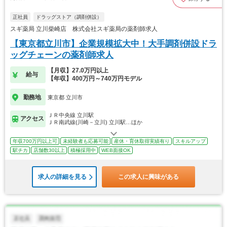
正社員
ドラッグストア（調剤併設）
スギ薬局 立川柴崎店 株式会社スギ薬局の薬剤師求人
【東京都立川市】企業規模拡大中！大手調剤併設ドラ
ッグチェーンの薬剤師求人
【月収】27.0万円以上
給与
【年収】400万円～740万円モデル
勤務地
東京都 立川市
ＪＲ中央線 立川駅
アクセス
ＪＲ南武線(川崎－立川) 立川駅…ほか
年収700万円以上可
未経験者も応募可能
産休・育休取得実績有り
スキルアップ
駅チカ
店舗数30以上
積極採用中
WEB面接OK
求人の詳細を見る
この求人に興味がある