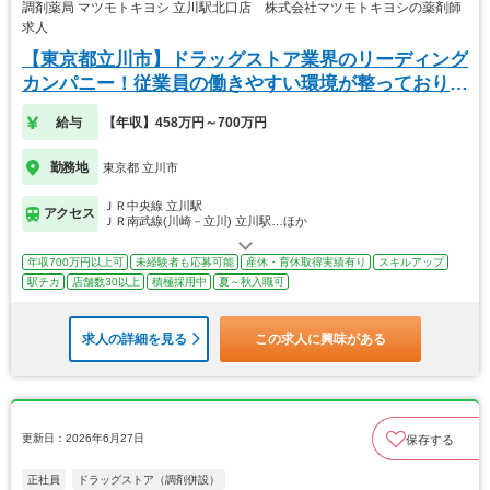
調剤薬局 マツモトキヨシ 立川駅北口店 株式会社マツモトキヨシの薬剤師
求人
【東京都立川市】ドラッグストア業界のリーディング
カンパニー！従業員の働きやすい環境が整っておりま
す！
給与
【年収】458万円～700万円
勤務地
東京都 立川市
ＪＲ中央線 立川駅
アクセス
ＪＲ南武線(川崎－立川) 立川駅…ほか
年収700万円以上可
未経験者も応募可能
産休・育休取得実績有り
スキルアップ
駅チカ
店舗数30以上
積極採用中
夏～秋入職可
求人の詳細を見る
この求人に興味がある
更新日：2026年6月27日
保存する
正社員
ドラッグストア（調剤併設）