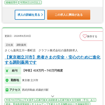
積極採用中
年間休日120日以上
求人の詳細を見る
この求人に興味がある
更新日：2026年6月20日
保存する
正社員
調剤薬局
さくら薬局立川一番町店 クラフト株式会社の薬剤師求人
【東京都立川市】患者さまの安全・安心のために進化
する調剤薬局です
給与
【年収】419万円～743万円程度
勤務地
東京都 立川市
アクセス
西武拝島線 武蔵砂川駅
年収700万円以上可
新卒も応募可能
未経験者も応募可能
住宅補助（手当）あり
産休・育休取得実績有り
スキルアップ
駅チカ
店舗数30以上
積極採用中