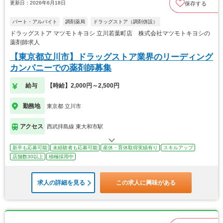
更新日：2026年6月18日
保存する
パート・アルバイト
調剤薬局
ドラッグストア（調剤併設）
ドラッグストア マツモトキヨシ 立川若葉町店 株式会社マツモトキヨシの
薬剤師求人
【東京都立川市】ドラッグストア業界のリーディング
カンパニーでの薬剤師募集
給与
【時給】2,000円～2,500円
勤務地
東京都 立川市
アクセス
西武拝島線 東大和市駅
新卒も応募可能
未経験者も応募可能
産休・育休取得実績有り
スキルアップ
店舗数30以上
積極採用中
求人の詳細を見る
この求人に興味がある