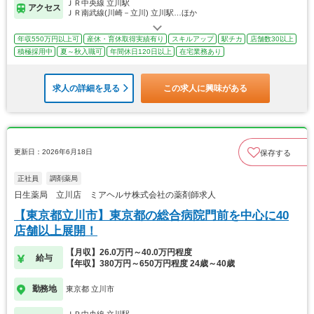
ＪＲ中央線 立川駅
アクセス
ＪＲ南武線(川崎－立川) 立川駅…ほか
年収550万円以上可
産休・育休取得実績有り
スキルアップ
駅チカ
店舗数30以上
積極採用中
夏～秋入職可
年間休日120日以上
在宅業務あり
求人の詳細を見る
この求人に興味がある
更新日：2026年6月18日
保存する
正社員
調剤薬局
日生薬局 立川店 ミアヘルサ株式会社の薬剤師求人
【東京都立川市】東京都の総合病院門前を中心に40
店舗以上展開！
【月収】26.0万円～40.0万円程度
給与
【年収】380万円～650万円程度 24歳～40歳
勤務地
東京都 立川市
ＪＲ中央線 立川駅