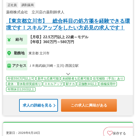
正社員
調剤薬局
薬樹株式会社 立川店の薬剤師求人
【東京都立川市】 総合科目の処方箋を経験できる環
境です！スキルアップをしたい方必見の求人です！
【月収】22.5万円以上 22歳～モデル
給与
【年収】360万円～580万円
勤務地
東京都 立川市
アクセス
ＪＲ南武線(川崎－立川) 西国立駅
年収550万円以上可
新卒も応募可能
未経験者も応募可能
住宅補助（手当）あり
産休・育休取得実績有り
スキルアップ
駅チカ
店舗数30以上
積極採用中
年間休日120日以上
求人の詳細を見る
この求人に興味がある
更新日：2026年6月18日
保存する