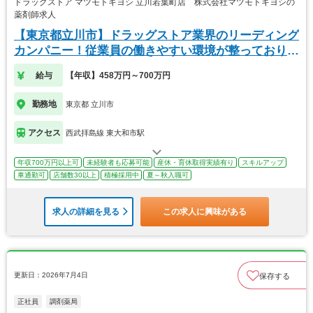
ドラッグストア マツモトキヨシ 立川若葉町店 株式会社マツモトキヨシの
薬剤師求人
【東京都立川市】ドラッグストア業界のリーディング
カンパニー！従業員の働きやすい環境が整っておりま
す
給与
【年収】458万円～700万円
勤務地
東京都 立川市
アクセス
西武拝島線 東大和市駅
年収700万円以上可
未経験者も応募可能
産休・育休取得実績有り
スキルアップ
車通勤可
店舗数30以上
積極採用中
夏～秋入職可
求人の詳細を見る
この求人に興味がある
更新日：2026年7月4日
保存する
正社員
調剤薬局