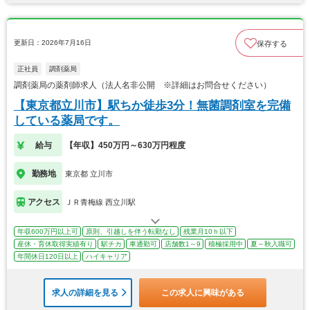
更新日：2026年7月16日
保存する
正社員
調剤薬局
調剤薬局の薬剤師求人（法人名非公開 ※詳細はお問合せください）
【東京都立川市】駅ちか徒歩3分！無菌調剤室を完備
している薬局です。
給与
【年収】450万円～630万円程度
勤務地
東京都 立川市
アクセス
ＪＲ青梅線 西立川駅
年収600万円以上可
原則、引越しを伴う転勤なし
残業月10ｈ以下
産休・育休取得実績有り
駅チカ
車通勤可
店舗数1～9
積極採用中
夏～秋入職可
年間休日120日以上
ハイキャリア
求人の詳細を見る
この求人に興味がある