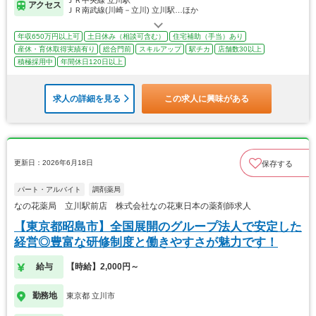
アクセス
ＪＲ南武線(川崎－立川) 立川駅…ほか
年収650万円以上可
土日休み（相談可含む）
住宅補助（手当）あり
産休・育休取得実績有り
総合門前
スキルアップ
駅チカ
店舗数30以上
積極採用中
年間休日120日以上
求人の詳細を見る
この求人に興味がある
更新日：2026年6月18日
保存する
パート・アルバイト
調剤薬局
なの花薬局 立川駅前店 株式会社なの花東日本の薬剤師求人
【東京都昭島市】全国展開のグループ法人で安定した
経営◎豊富な研修制度と働きやすさが魅力です！
給与
【時給】2,000円～
勤務地
東京都 立川市