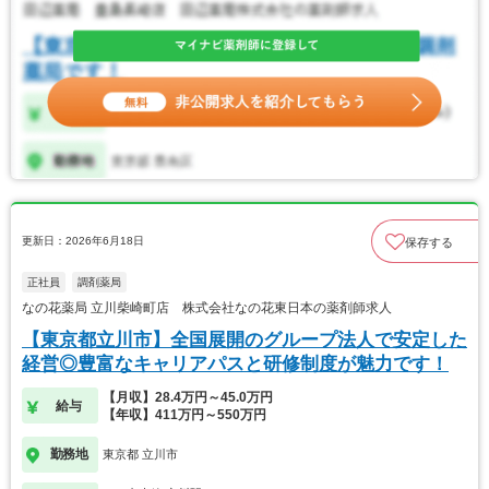
更新日：2026年6月18日
保存する
正社員
調剤薬局
なの花薬局 立川柴崎町店 株式会社なの花東日本の薬剤師求人
【東京都立川市】全国展開のグループ法人で安定した
経営◎豊富なキャリアパスと研修制度が魅力です！
【月収】28.4万円～45.0万円
給与
【年収】411万円～550万円
勤務地
東京都 立川市