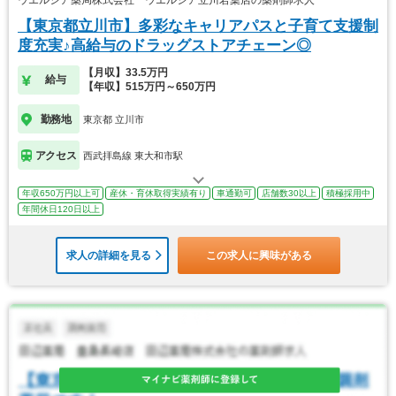
ウエルシア薬局株式会社 ウエルシア立川若葉店の薬剤師求人
【東京都立川市】多彩なキャリアパスと子育て支援制
度充実♪高給与のドラッグストアチェーン◎
【月収】33.5万円
給与
【年収】515万円～650万円
勤務地
東京都 立川市
アクセス
西武拝島線 東大和市駅
年収650万円以上可
産休・育休取得実績有り
車通勤可
店舗数30以上
積極採用中
年間休日120日以上
求人の詳細を見る
この求人に興味がある