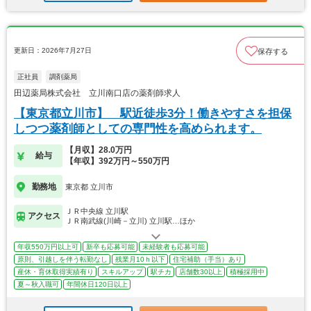
更新日：2026年7月27日
保存する
正社員
調剤薬局
田辺薬局株式会社 立川南口店の薬剤師求人
【東京都立川市】 駅近徒歩3分！働きやすさを担保
しつつ薬剤師としての専門性を高められます。
【月収】28.0万円
給与
【年収】392万円～550万円
勤務地
東京都 立川市
ＪＲ中央線 立川駅
アクセス
ＪＲ南武線(川崎－立川) 立川駅…ほか
年収550万円以上可
新卒も応募可能
未経験者も応募可能
原則、引越しを伴う転勤なし
残業月10ｈ以下
住宅補助（手当）あり
産休・育休取得実績有り
スキルアップ
駅チカ
店舗数30以上
積極採用中
夏～秋入職可
年間休日120日以上