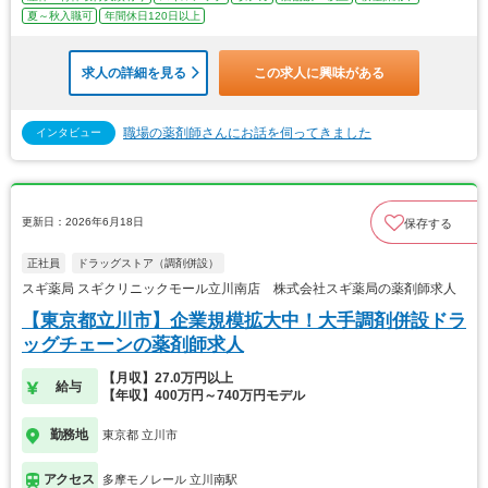
夏～秋入職可
年間休日120日以上
求人の詳細を見る
この求人に興味がある
職場の薬剤師さんにお話を伺ってきました
インタビュー
更新日：2026年6月18日
保存する
正社員
ドラッグストア（調剤併設）
スギ薬局 スギクリニックモール立川南店 株式会社スギ薬局の薬剤師求人
【東京都立川市】企業規模拡大中！大手調剤併設ドラ
ッグチェーンの薬剤師求人
【月収】27.0万円以上
給与
【年収】400万円～740万円モデル
勤務地
東京都 立川市
アクセス
多摩モノレール 立川南駅