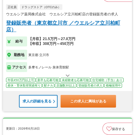
正社員
ドラッグストア（OTCのみ）
ウエルシア薬局株式会社 ウエルシア立川柏町店の登録販売者の求人
登録販売者（東京都立川市 ／ウエルシア立川柏町
店）
【月収】21.5万円～27.0万円
給与
【年収】308万円～450万円
勤務地
東京都 立川市
アクセス
多摩モノレール 泉体育館駅
年収450万円以上可
新卒も応募可能
未経験者も応募可能
住宅補助（手当）あり
産休・育休取得実績有り
駅チカ
店舗数30以上
登録販売者の求人
積極採用中
求人の詳細を見る
この求人に興味がある
更新日：2026年6月18日
保存する