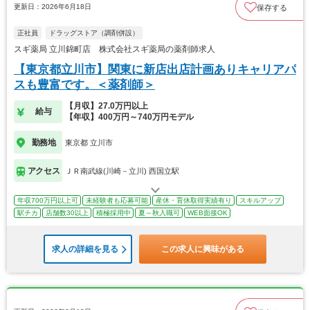
更新日：2026年6月18日
保存する
正社員
ドラッグストア（調剤併設）
スギ薬局 立川錦町店 株式会社スギ薬局の薬剤師求人
【東京都立川市】関東に新店出店計画ありキャリアパ
スも豊富です。＜薬剤師＞
【月収】27.0万円以上
給与
【年収】400万円～740万円モデル
勤務地
東京都 立川市
アクセス
ＪＲ南武線(川崎－立川) 西国立駅
年収700万円以上可
未経験者も応募可能
産休・育休取得実績有り
スキルアップ
駅チカ
店舗数30以上
積極採用中
夏～秋入職可
WEB面接OK
求人の詳細を見る
この求人に興味がある