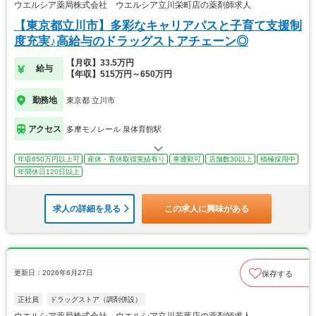
ウエルシア薬局株式会社 ウエルシア立川栄町店の薬剤師求人
【東京都立川市】多彩なキャリアパスと子育て支援制
度充実♪高給与のドラッグストアチェーン◎
【月収】33.5万円
給与
【年収】515万円～650万円
勤務地
東京都 立川市
アクセス
多摩モノレール 泉体育館駅
年収650万円以上可
産休・育休取得実績有り
車通勤可
店舗数30以上
積極採用中
年間休日120日以上
求人の詳細を見る
この求人に興味がある
更新日：2026年6月27日
保存する
正社員
ドラッグストア（調剤併設）