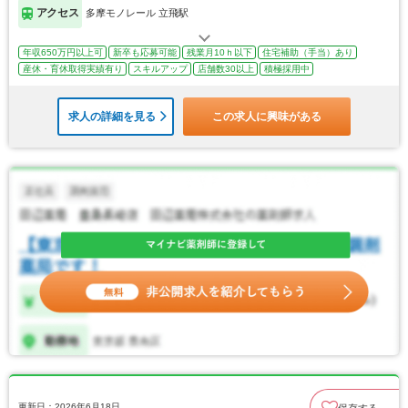
アクセス
多摩モノレール 立飛駅
年収650万円以上可
新卒も応募可能
残業月10ｈ以下
住宅補助（手当）あり
産休・育休取得実績有り
スキルアップ
店舗数30以上
積極採用中
求人の詳細を見る
この求人に興味がある
更新日：2026年6月18日