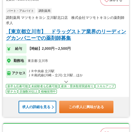
保存する
パート・アルバイト
調剤薬局
調剤薬局 マツモトキヨシ 立川駅北口店 株式会社マツモトキヨシの薬剤師
求人
【東京都立川市】 ドラッグストア業界のリーディン
グカンパニーでの薬剤師募集
給与
【時給】2,000円～2,500円
勤務地
東京都 立川市
ＪＲ中央線 立川駅
アクセス
ＪＲ南武線(川崎－立川) 立川駅…ほか
新卒も応募可能
未経験者も応募可能
産休・育休取得実績有り
スキルアップ
駅チカ
店舗数30以上
積極採用中
求人の詳細を見る
この求人に興味がある