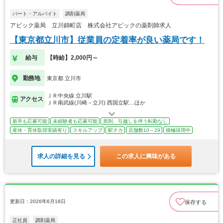
パート・アルバイト
調剤薬局
アビック薬局 立川錦町店 株式会社アビックの薬剤師求人
【東京都立川市】従業員の定着率が良い薬局です！
給与
【時給】2,000円～
勤務地
東京都 立川市
ＪＲ中央線 立川駅
アクセス
ＪＲ南武線(川崎－立川) 西国立駅…ほか
新卒も応募可能
未経験者も応募可能
原則、引越しを伴う転勤なし
産休・育休取得実績有り
スキルアップ
駅チカ
店舗数10～29
積極採用中
求人の詳細を見る
この求人に興味がある
更新日：2026年6月18日
保存する
正社員
調剤薬局