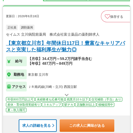
更新日：2026年6月18日
保存する
正社員
調剤薬局
セイムス 立川病院前薬局 株式会社富士薬品の薬剤師求人
【東京都立川市】年間休日117日！豊富なキャリアパ
スと充実した福利厚生が魅力◎
【月収】34.4万円～59.2万円諸手当含む
給与
【年収】487万円～849万円
勤務地
東京都 立川市
アクセス
ＪＲ南武線(川崎－立川) 西国立駅
年収800万円以上可
未経験者も応募可能
残業月10ｈ以下
住宅補助（手当）あり
産休・育休取得実績有り
スキルアップ
駅チカ
店舗数30以上
積極採用中
夏～秋入職可
求人の詳細を見る
この求人に興味がある