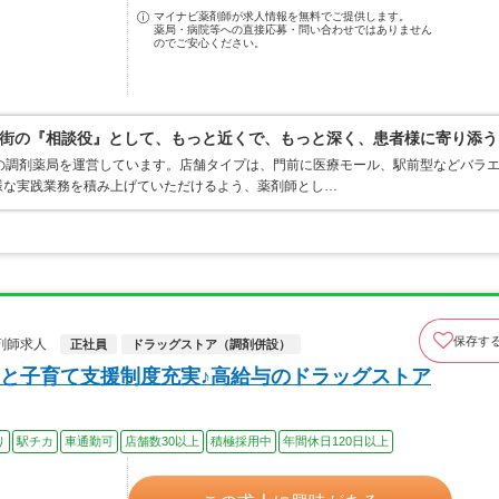
マイナビ薬剤師が求人情報を無料でご提供します。
薬局・病院等への直接応募・問い合わせではありません
のでご安心ください。
街の『相談役』として、もっと近くで、もっと深く、患者様に寄り添う
の調剤薬局を運営しています。店舗タイプは、門前に医療モール、駅前型などバラ
様な実践業務を積み上げていただけるよう、薬剤師とし…
保存す
剤師求人
正社員
ドラッグストア（調剤併設）
と子育て支援制度充実♪高給与のドラッグストア
り
駅チカ
車通勤可
店舗数30以上
積極採用中
年間休日120日以上