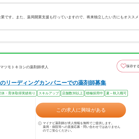
企業です。また、薬局開業支援も行っていますので、将来独立したい方にもオススメ
保存す
社マツモトキヨシの薬剤師求人
のリーディングカンパニーでの薬剤師募集
産休・育休取得実績有り
スキルアップ
店舗数30以上
積極採用中
夏～秋入職可
この求人に興味がある
マイナビ薬剤師が求人情報を無料でご提供します。
薬局・病院等への直接応募・問い合わせではありません
のでご安心ください。