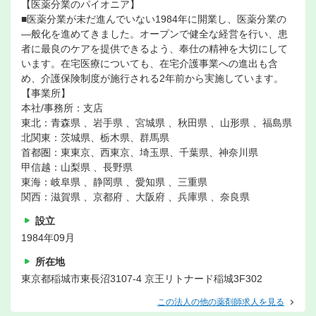
【医薬分業のパイオニア】
■医薬分業が未だ進んでいない1984年に開業し、医薬分業の
―般化を進めてきました。オープンで健全な経営を行い、患
者に最良のケアを提供できるよう、奉仕の精神を大切にして
います。在宅医療についても、在宅介護事業への進出も含
め、介護保険制度が施行される2年前から実施しています。
【事業所】
本社/事務所：支店
東北：青森県 、岩手県 、宮城県 、秋田県 、山形県 、福島県
北関東：茨城県、栃木県、群馬県
首都圏：東東京、西東京、埼玉県、千葉県、神奈川県
甲信越：山梨県 、長野県
東海：岐阜県 、静岡県 、愛知県 、三重県
関西：滋賀県 、京都府 、大阪府 、兵庫県 、奈良県
設立
1984年09月
所在地
東京都稲城市東長沼3107-4 京王リトナード稲城3F302
この法人の他の薬剤師求人を見る