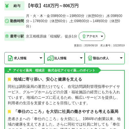
【年収】418万円～806万円
給与
月・火・木・金:09時00分～19時00分（休憩60分）,水:09時00
勤務時間
分～17時00分（休憩60分）,土:09時00分～14時00分（休憩0
分）
最寄り駅
京王相模原線「稲城駅」 徒歩1分
アクセス
更新日：2026/06/18 求人番号：10229519
求人情報
法人情報
類似の求人
アイセイ薬局 稲城店 株式会社アイセイ薬…のポイント
地域に寄り添い、安心と健康を支える
同社は調剤薬局の運営だけでなく、在宅訪問調剤管理指導やデイサ
ービス、グループホームなどの介護・福祉施設の経営にも力を入れ
ています。地域のニーズに応えるため、幅広いサービスを提供し、
利用者の生活を支援することを目指しています。
「奉仕のこころ」を大切に社員の働きやすさも考える薬局
患者さまへの「奉仕のこころ」を大切にし、1984年の創業以来、地
域の健康を支えてきました。さらに同社では社員に対しても「奉仕