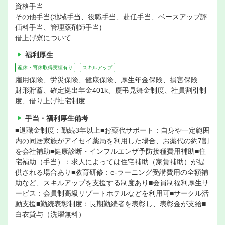
資格手当
その他手当(地域手当、役職手当、赴任手当、ベースアップ評
価料手当、管理薬剤師手当)
借上げ寮について
福利厚生
産休・育休取得実績有り
スキルアップ
雇用保険、労災保険、健康保険、厚生年金保険、損害保険
財形貯蓄、確定拠出年金401k、慶弔見舞金制度、社員割引制
度、借り上げ社宅制度
手当・福利厚生備考
■退職金制度：勤続3年以上■お薬代サポート：自身や一定範囲
内の同居家族がアイセイ薬局を利用した場合、お薬代の約7割
を会社補助■健康診断・インフルエンザ予防接種費用補助■住
宅補助（手当）：求人によっては住宅補助（家賃補助）が提
供される場合あり■教育研修：e-ラーニング受講費用の全額補
助など、スキルアップを支援する制度あり■会員制福利厚生サ
ービス：会員制高級リゾートホテルなどを利用可■サークル活
動支援■勤続表彰制度：長期勤続者を表彰し、表彰金が支給■
白衣貸与（洗濯無料）