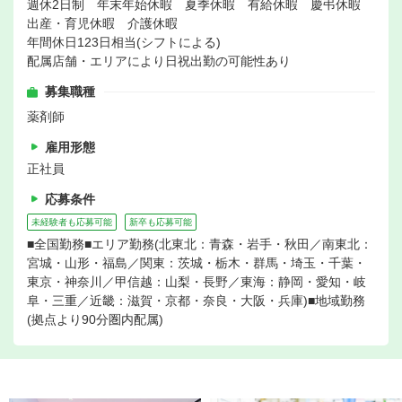
週休2日制 年末年始休暇 夏季休暇 有給休暇 慶弔休暇
出産・育児休暇 介護休暇
年間休日123日相当(シフトによる)
配属店舗・エリアにより日祝出勤の可能性あり
募集職種
薬剤師
雇用形態
正社員
応募条件
未経験者も応募可能
新卒も応募可能
■全国勤務■エリア勤務(北東北：青森・岩手・秋田／南東北：
宮城・山形・福島／関東：茨城・栃木・群馬・埼玉・千葉・
東京・神奈川／甲信越：山梨・長野／東海：静岡・愛知・岐
阜・三重／近畿：滋賀・京都・奈良・大阪・兵庫)■地域勤務
(拠点より90分圏内配属)