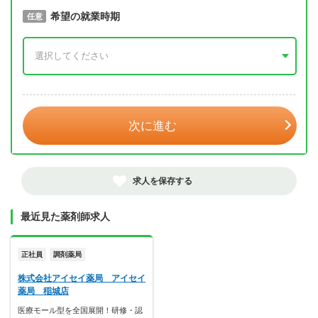
取得予定年
希望の就業時期
必須
任意
年 3月
次に進む
求人を保存する
最近見た薬剤師求人
正社員
調剤薬局
株式会社アイセイ薬局 アイセイ
薬局 稲城店
医療モール型を全国展開！研修・認