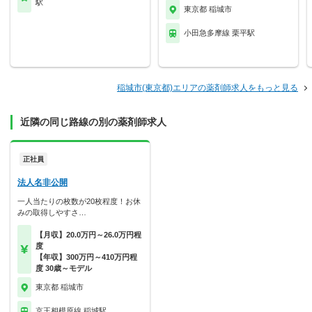
駅
東京都 稲城市
小田急多摩線 栗平駅
稲城市(東京都)エリアの薬剤師求人をもっと見る
近隣の同じ路線の別の薬剤師求人
正社員
法人名非公開
一人当たりの枚数が20枚程度！お休
みの取得しやすさ…
【月収】20.0万円～26.0万円程
度
【年収】300万円～410万円程
度 30歳～モデル
東京都 稲城市
京王相模原線 稲城駅