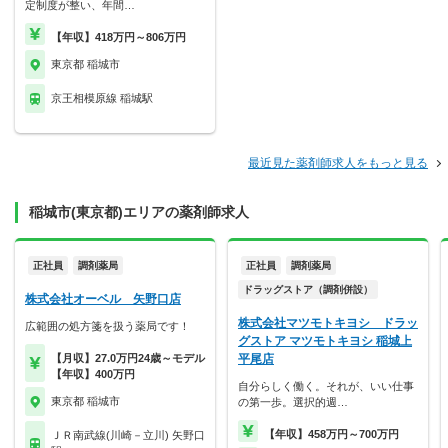
定制度が整い、年間…
【年収】418万円～806万円
東京都 稲城市
京王相模原線 稲城駅
最近見た薬剤師求人をもっと見る
稲城市(東京都)エリアの薬剤師求人
正社員
調剤薬局
正社員
調剤薬局
ドラッグストア（調剤併設）
株式会社オーベル 矢野口店
株式会社マツモトキヨシ ドラッ
広範囲の処方箋を扱う薬局です！
グストア マツモトキヨシ 稲城上
【月収】27.0万円24歳～モデル
平尾店
【年収】400万円
自分らしく働く。それが、いい仕事
東京都 稲城市
の第一歩。選択的週…
【年収】458万円～700万円
ＪＲ南武線(川崎－立川) 矢野口