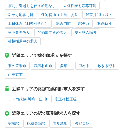
原則、引越しを伴う転勤なし
未経験者も応募可能
新卒も応募可能
住宅補助（手当）あり
残業月10ｈ以下
土日休み（相談可含む）
総合門前
駅チカ
車通勤可
在宅業務あり
登録販売者の求人
夏～秋入職可
積極採用中の求人
近隣エリアで薬剤師求人を探す
東久留米市
武蔵村山市
多摩市
羽村市
あきる野市
西東京市
近隣エリアの路線で薬剤師求人を探す
ＪＲ南武線(川崎－立川)
京王相模原線
近隣エリアの駅で薬剤師求人を探す
稲城駅
稲城長沼駅
南多摩駅
矢野口駅