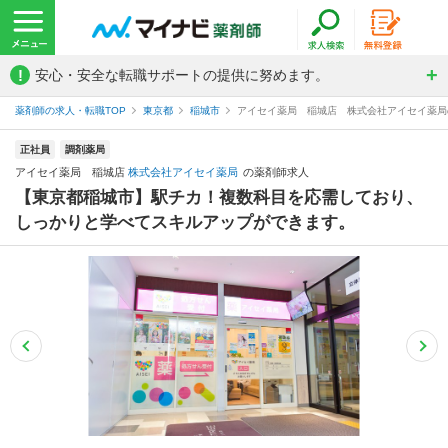
!
安心・安全な転職サポートの提供に努めます。
薬剤師の求人・転職TOP
東京都
稲城市
アイセイ薬局 稲城店 株式会社アイセイ薬局
正社員
調剤薬局
アイセイ薬局 稲城店
株式会社アイセイ薬局
の薬剤師求人
【東京都稲城市】駅チカ！複数科目を応需しており、
しっかりと学べてスキルアップができます。