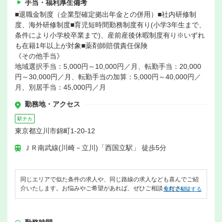
手当・福利厚生備考
■退職金制度（企業型確定拠出年金との併用）■社内研修制
度、海外研修制度■育児短時間勤務制度有り(小学3年生まで、
条件により小学校卒業まで)、産前産後休暇制度有り※いずれ
も在籍1年以上が対象■薬剤師賠償責任保険
《その他手当》
地域選択手当：5,000円～10,000円／月、転勤手当：20,000
円～30,000円／月、転勤手当の加算：5,000円～40,000円／
月、別居手当：45,000円／月
勤務地・アクセス
駅チカ
東京都立川市錦町1-20-12
ＪＲ南武線(川崎－立川)「西国立駅」 徒歩5分
同じエリアで似た条件の求人や、同じ路線の求人なども喜んでご紹
介いたします。お悩みやご希望があれば、ぜひご相談ください。
無料で相談する