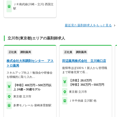
ＪＲ南武線(川崎－立川) 西国立
駅
最近見た薬剤師求人をもっと見る
立川市(東京都)エリアの薬剤師求人
正社員
調剤薬局
正社員
調剤薬局
株式会社大和調剤センター アス
田辺薬局株式会社 立川南口店
トロ薬局
復帰率ほぼ100％！新人から管理職
まで研修充実で長…
スキルアップ向上！勉強会や研修会
を積極的に取り入れ…
【月収】28.0万円
【年収】392万円～550万円
【年収】400万円～500万円以
上 24歳～30歳モデル
東京都 立川市
東京都 立川市
ＪＲ中央線 立川駅 他
多摩モノレール 柴崎体育館駅