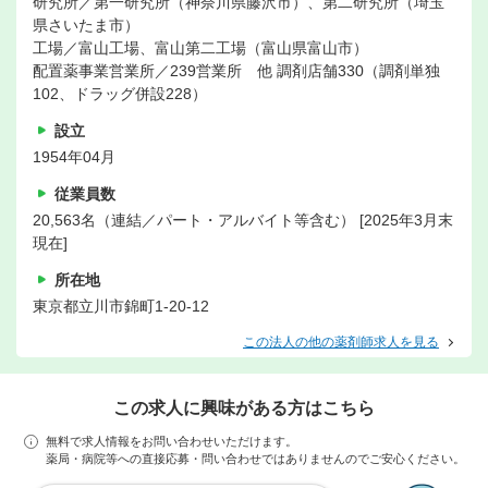
研究所／第一研究所（神奈川県藤沢市）、第二研究所（埼玉
県さいたま市）
工場／富山工場、富山第二工場（富山県富山市）
配置薬事業営業所／239営業所 他 調剤店舗330（調剤単独
102、ドラッグ併設228）
設立
1954年04月
従業員数
20,563名（連結／パート・アルバイト等含む） [2025年3月末
現在]
所在地
東京都立川市錦町1-20-12
この法人の他の薬剤師求人を見る
この求人に興味がある方はこちら
無料で求人情報をお問い合わせいただけます。
薬局・病院等への直接応募・問い合わせではありませんのでご安心ください。