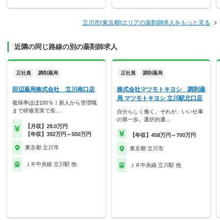
立川市(東京都)エリアの薬剤師求人をもっと見る
近隣の同じ路線の別の薬剤師求人
正社員
調剤薬局
正社員
調剤薬局
田辺薬局株式会社 立川南口店
株式会社マツモトキヨシ 調剤薬
局 マツモトキヨシ 立川駅北口店
復帰率ほぼ100％！新人から管理職
まで研修充実で長…
自分らしく働く。それが、いい仕事
の第一歩。選択的週…
【月収】28.0万円
【年収】392万円～550万円
【年収】458万円～700万円
東京都 立川市
東京都 立川市
ＪＲ中央線 立川駅 他
ＪＲ中央線 立川駅 他