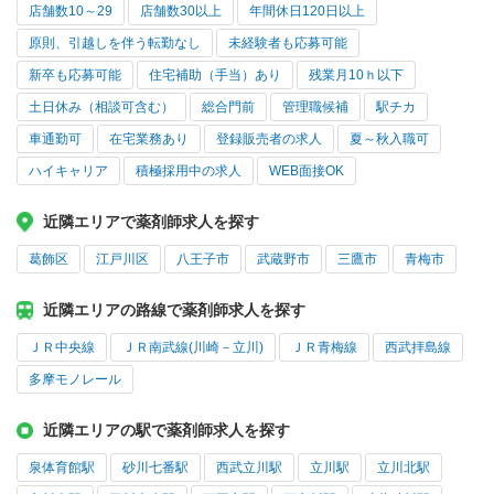
店舗数10～29
店舗数30以上
年間休日120日以上
原則、引越しを伴う転勤なし
未経験者も応募可能
新卒も応募可能
住宅補助（手当）あり
残業月10ｈ以下
土日休み（相談可含む）
総合門前
管理職候補
駅チカ
車通勤可
在宅業務あり
登録販売者の求人
夏～秋入職可
ハイキャリア
積極採用中の求人
WEB面接OK
近隣エリアで薬剤師求人を探す
葛飾区
江戸川区
八王子市
武蔵野市
三鷹市
青梅市
近隣エリアの路線で薬剤師求人を探す
ＪＲ中央線
ＪＲ南武線(川崎－立川)
ＪＲ青梅線
西武拝島線
多摩モノレール
近隣エリアの駅で薬剤師求人を探す
泉体育館駅
砂川七番駅
西武立川駅
立川駅
立川北駅