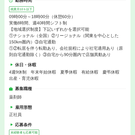
勤務時間
残業月10ｈ以下
09時00分～18時00分（休憩60分）
実働8時間、週40時間シフト制
【地域選択制度】下記いずれかを選択可能
①ナショナル（全国）②リージョナル（関東を中心とした
150km圏内）③自宅通勤
①②転居を伴う転勤あり。会社規程により社宅適用あり（原
則自宅通勤除く）③自宅から90分圏内で店舗異動あり
休日・休暇
4週9休制 年末年始休暇 夏季休暇 有給休暇 慶弔休暇
出産・育児休暇
募集職種
薬剤師
雇用形態
正社員
応募条件
未経験者も応募可能