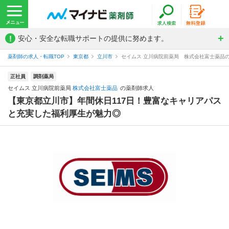
!
安心・安全な転職サポートの提供に努めます。
薬剤師の求人・転職TOP
東京都
立川市
セイムス 立川病院前薬局 株式会社富士薬品
正社員
調剤薬局
セイムス 立川病院前薬局
株式会社富士薬品
の薬剤師求人
【東京都立川市】年間休日117日！豊富なキャリアパス
と充実した福利厚生が魅力◎