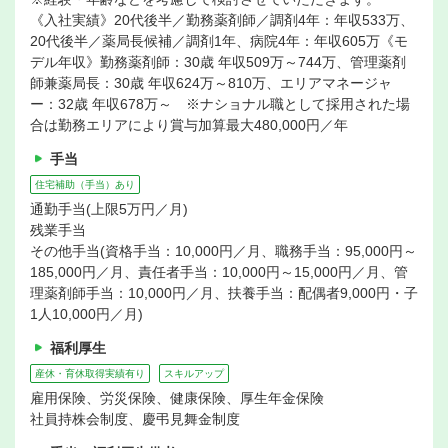
《入社実績》20代後半／勤務薬剤師／調剤4年：年収533万、
20代後半／薬局長候補／調剤1年、病院4年：年収605万《モ
デル年収》勤務薬剤師：30歳 年収509万～744万、管理薬剤
師兼薬局長：30歳 年収624万～810万、エリアマネージャ
ー：32歳 年収678万～ ※ナショナル職として採用された場
合は勤務エリアにより賞与加算最大480,000円／年
手当
住宅補助（手当）あり
通勤手当(上限5万円／月)
残業手当
その他手当(資格手当：10,000円／月、職務手当：95,000円～
185,000円／月、責任者手当：10,000円～15,000円／月、管
理薬剤師手当：10,000円／月、扶養手当：配偶者9,000円・子
1人10,000円／月)
福利厚生
産休・育休取得実績有り
スキルアップ
雇用保険、労災保険、健康保険、厚生年金保険
社員持株会制度、慶弔見舞金制度