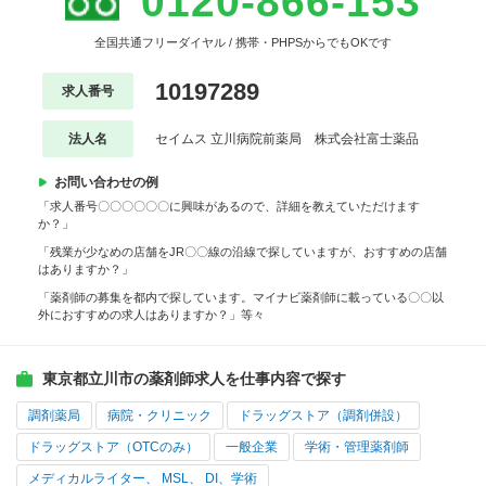
0120-866-153
全国共通フリーダイヤル / 携帯・PHPSからでもOKです
10197289
求人番号
法人名
セイムス 立川病院前薬局 株式会社富士薬品
お問い合わせの例
「求人番号〇〇〇〇〇〇に興味があるので、詳細を教えていただけます
か？」
「残業が少なめの店舗をJR〇〇線の沿線で探していますが、おすすめの店舗
はありますか？」
「薬剤師の募集を都内で探しています。マイナビ薬剤師に載っている〇〇以
外におすすめの求人はありますか？」等々
東京都立川市の薬剤師求人を仕事内容で探す
調剤薬局
病院・クリニック
ドラッグストア（調剤併設）
ドラッグストア（OTCのみ）
一般企業
学術・管理薬剤師
メディカルライター、 MSL、 DI、学術