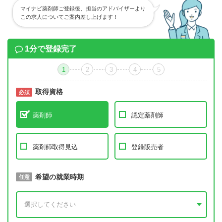
マイナビ薬剤師ご登録後、担当のアドバイザーより
この求人についてご案内差し上げます！
1分で登録完了
1
2
3
4
5
取得資格
必須
必須
薬剤師
認定薬剤師
薬剤師取得見込
登録販売者
取得予定年
希望の就業時期
必須
任意