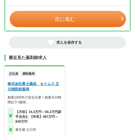
年 3月
次に進む
求人を保存する
最近見た薬剤師求人
正社員
調剤薬局
株式会社富士薬品 セイムス 立
川病院前薬局
創業1930年の安定企業！残業月10時
間以下×復帰…
【月収】34.4万円～59.2万円諸
手当含む 【年収】487万円～
849万円
東京都 立川市