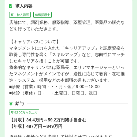
求人内容
夏～秋入職可
積極採用中
店舗にて、調剤業務、服薬指導、薬歴管理、医薬品の販売な
どを行っていただきます。
【キャリアパスについて】
マネジメントに力を入れた「キャリアアップ」と認定資格を
取得し専門性を磨く「スキルアップ」など、志向性にマッチ
したキャリアを描くことが可能です。
将来的なキャリアパスは薬局長、エリアマネージャーといっ
たマネジメントがメインですが、適性に応じて教育・在宅推
進・システム・採用などの本部職の道もございます。
■診療（営業）時間・・・月～金／9:00～18:00
■休診（定休）日・・・土曜日、日曜日、祝日
給与
年収800万円以上可
【月収】34.4万円～59.2万円諸手当含む
【年収】487万円～849万円
※経験・年齢などを考慮して検討させていただきます。