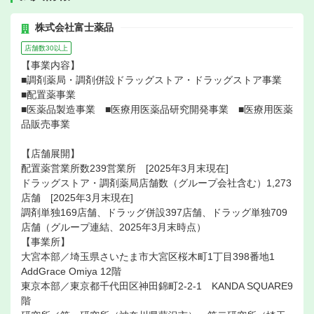
株式会社富士薬品
店舗数30以上
【事業内容】
■調剤薬局・調剤併設ドラッグストア・ドラッグストア事業
■配置薬事業
■医薬品製造事業 ■医療用医薬品研究開発事業 ■医療用医薬
品販売事業
【店舗展開】
配置薬営業所数239営業所 [2025年3月末現在]
ドラッグストア・調剤薬局店舗数（グループ会社含む）1,273
店舗 [2025年3月末現在]
調剤単独169店舗、ドラッグ併設397店舗、ドラッグ単独709
店舗（グループ連結、2025年3月末時点）
【事業所】
大宮本部／埼玉県さいたま市大宮区桜木町1丁目398番地1
AddGrace Omiya 12階
東京本部／東京都千代田区神田錦町2-2-1 KANDA SQUARE9
階