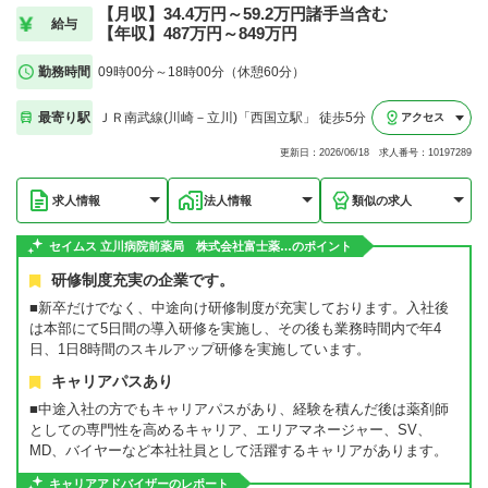
【月収】34.4万円～59.2万円諸手当含む
給与
【年収】487万円～849万円
勤務時間
09時00分～18時00分（休憩60分）
最寄り駅
ＪＲ南武線(川崎－立川)「西国立駅」 徒歩5分
アクセス
更新日：2026/06/18 求人番号：10197289
求人情報
法人情報
類似の求人
セイムス 立川病院前薬局 株式会社富士薬…のポイント
研修制度充実の企業です。
■新卒だけでなく、中途向け研修制度が充実しております。入社後
は本部にて5日間の導入研修を実施し、その後も業務時間内で年4
日、1日8時間のスキルアップ研修を実施しています。
キャリアパスあり
■中途入社の方でもキャリアパスがあり、経験を積んだ後は薬剤師
としての専門性を高めるキャリア、エリアマネージャー、SV、
MD、バイヤーなど本社社員として活躍するキャリアがあります。
キャリアアドバイザーのレポート