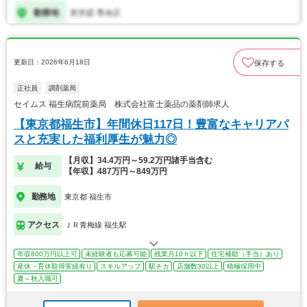
更新日：2026年6月18日
保存する
正社員
調剤薬局
セイムス 福生病院前薬局 株式会社富士薬品の薬剤師求人
【東京都福生市】年間休日117日！豊富なキャリアパ
スと充実した福利厚生が魅力◎
【月収】34.4万円～59.2万円諸手当含む
給与
【年収】487万円～849万円
勤務地
東京都 福生市
アクセス
ＪＲ青梅線 福生駅
年収800万円以上可
未経験者も応募可能
残業月10ｈ以下
住宅補助（手当）あり
産休・育休取得実績有り
スキルアップ
駅チカ
店舗数30以上
積極採用中
夏～秋入職可