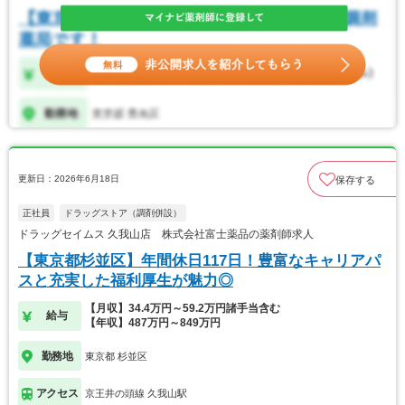
更新日：2026年6月18日
保存する
正社員
ドラッグストア（調剤併設）
ドラッグセイムス 久我山店 株式会社富士薬品の薬剤師求人
【東京都杉並区】年間休日117日！豊富なキャリアパ
スと充実した福利厚生が魅力◎
【月収】34.4万円～59.2万円諸手当含む
給与
【年収】487万円～849万円
勤務地
東京都 杉並区
アクセス
京王井の頭線 久我山駅