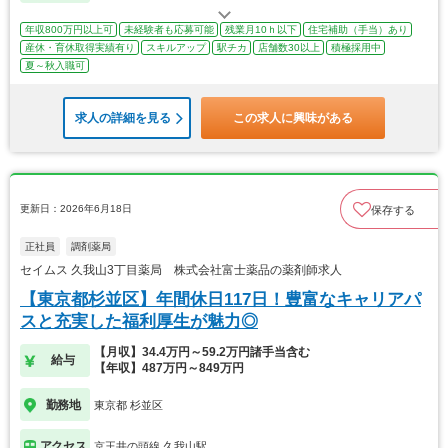
年収800万円以上可
未経験者も応募可能
残業月10ｈ以下
住宅補助（手当）あり
産休・育休取得実績有り
スキルアップ
駅チカ
店舗数30以上
積極採用中
夏～秋入職可
求人の詳細を見る
この求人に興味がある
更新日：2026年6月18日
保存する
正社員
調剤薬局
セイムス 久我山3丁目薬局 株式会社富士薬品の薬剤師求人
【東京都杉並区】年間休日117日！豊富なキャリアパ
スと充実した福利厚生が魅力◎
【月収】34.4万円～59.2万円諸手当含む
給与
【年収】487万円～849万円
勤務地
東京都 杉並区
アクセス
京王井の頭線 久我山駅