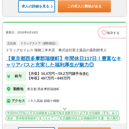
求人の詳細を見る
この求人に興味がある
更新日：2026年6月18日
保存する
正社員
ドラッグストア（調剤併設）
ドラッグセイムス 瑞穂二本木店 株式会社富士薬品の薬剤師求人
【東京都西多摩郡瑞穂町】年間休日117日！豊富なキ
ャリアパスと充実した福利厚生が魅力◎
【月収】34.4万円～59.2万円諸手当含む
給与
【年収】487万円～849万円
勤務地
東京都 西多摩郡瑞穂町
アクセス
ＪＲ八高線 箱根ケ崎駅
年収800万円以上可
未経験者も応募可能
残業月10ｈ以下
住宅補助（手当）あり
産休・育休取得実績有り
スキルアップ
店舗数30以上
積極採用中
夏～秋入職可