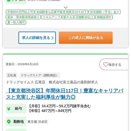
年収800万円以上可
未経験者も応募可能
残業月10ｈ以下
住宅補助（手当）あり
産休・育休取得実績有り
スキルアップ
駅チカ
店舗数30以上
積極採用中
夏～秋入職可
求人の詳細を見る
この求人に興味がある
更新日：2026年6月18日
保存する
正社員
ドラッグストア（調剤併設）
ドラッグセイムス 広尾店 株式会社富士薬品の薬剤師求人
【東京都渋谷区】年間休日117日！豊富なキャリアパ
スと充実した福利厚生が魅力◎
【月収】34.4万円～59.2万円諸手当含む
給与
【年収】487万円～849万円
勤務地
東京都 渋谷区