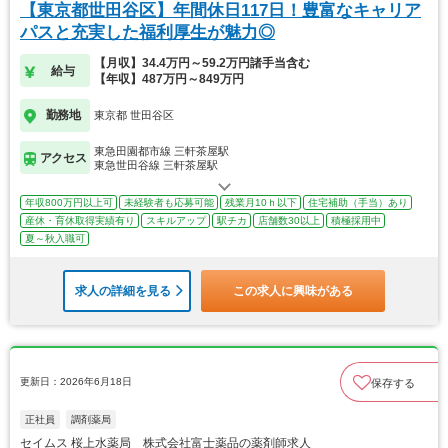
【東京都世田谷区】年間休日117日！豊富なキャリア
パスと充実した福利厚生が魅力◎
【月収】34.4万円～59.2万円諸手当含む
給与
【年収】487万円～849万円
勤務地
東京都 世田谷区
東急田園都市線 三軒茶屋駅
アクセス
東急世田谷線 三軒茶屋駅
年収800万円以上可
未経験者も応募可能
残業月10ｈ以下
住宅補助（手当）あり
産休・育休取得実績有り
スキルアップ
駅チカ
店舗数30以上
積極採用中
夏～秋入職可
求人の詳細を見る
この求人に興味がある
更新日：2026年6月18日
保存する
正社員
調剤薬局
セイムス 桜上水薬局 株式会社富士薬品の薬剤師求人