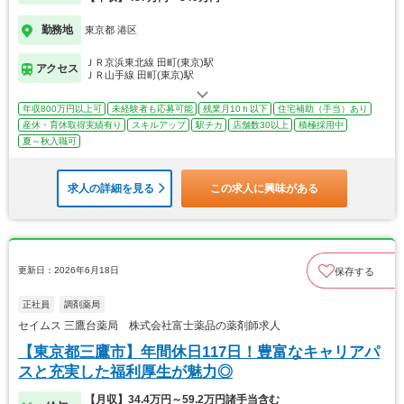
勤務地
東京都 港区
ＪＲ京浜東北線 田町(東京)駅
アクセス
ＪＲ山手線 田町(東京)駅
年収800万円以上可
未経験者も応募可能
残業月10ｈ以下
住宅補助（手当）あり
産休・育休取得実績有り
スキルアップ
駅チカ
店舗数30以上
積極採用中
夏～秋入職可
求人の詳細を見る
この求人に興味がある
更新日：2026年6月18日
保存する
正社員
調剤薬局
セイムス 三鷹台薬局 株式会社富士薬品の薬剤師求人
【東京都三鷹市】年間休日117日！豊富なキャリアパ
スと充実した福利厚生が魅力◎
【月収】34.4万円～59.2万円諸手当含む