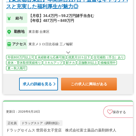
スと充実した福利厚生が魅力◎
【月収】34.4万円～59.2万円諸手当含む
給与
【年収】487万円～849万円
勤務地
東京都 台東区
アクセス
東京メトロ日比谷線 三ノ輪駅
年収800万円以上可
未経験者も応募可能
残業月10ｈ以下
住宅補助（手当）あり
産休・育休取得実績有り
スキルアップ
駅チカ
店舗数30以上
積極採用中
夏～秋入職可
求人の詳細を見る
この求人に興味がある
更新日：2026年6月18日
保存する
正社員
ドラッグストア（調剤併設）
ドラッグセイムス 世田谷太子堂店 株式会社富士薬品の薬剤師求人