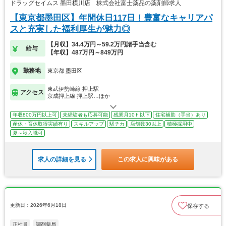
ドラッグセイムス 墨田横川店 株式会社富士薬品の薬剤師求人
【東京都墨田区】年間休日117日！豊富なキャリアパ
スと充実した福利厚生が魅力◎
【月収】34.4万円～59.2万円諸手当含む
給与
【年収】487万円～849万円
勤務地
東京都 墨田区
東武伊勢崎線 押上駅
アクセス
京成押上線 押上駅…ほか
年収800万円以上可
未経験者も応募可能
残業月10ｈ以下
住宅補助（手当）あり
産休・育休取得実績有り
スキルアップ
駅チカ
店舗数30以上
積極採用中
夏～秋入職可
求人の詳細を見る
この求人に興味がある
更新日：2026年6月18日
保存する
正社員
調剤薬局