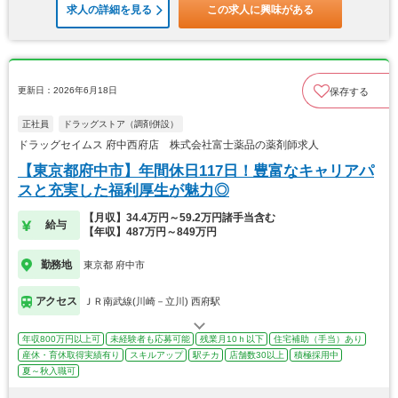
求人の詳細を見る
この求人に興味がある
更新日：2026年6月18日
保存する
正社員
ドラッグストア（調剤併設）
ドラッグセイムス 府中西府店 株式会社富士薬品の薬剤師求人
【東京都府中市】年間休日117日！豊富なキャリアパ
スと充実した福利厚生が魅力◎
【月収】34.4万円～59.2万円諸手当含む
給与
【年収】487万円～849万円
勤務地
東京都 府中市
アクセス
ＪＲ南武線(川崎－立川) 西府駅
年収800万円以上可
未経験者も応募可能
残業月10ｈ以下
住宅補助（手当）あり
産休・育休取得実績有り
スキルアップ
駅チカ
店舗数30以上
積極採用中
夏～秋入職可