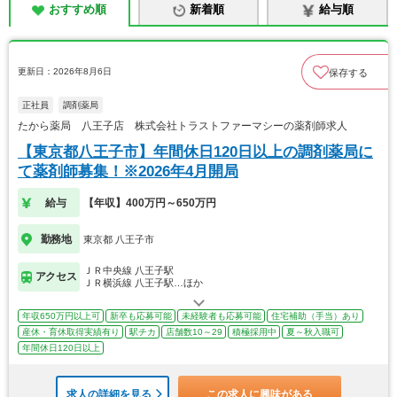
おすすめ順
新着順
給与順
更新日：2026年8月6日
保存する
正社員
調剤薬局
たから薬局 八王子店 株式会社トラストファーマシーの薬剤師求人
【東京都八王子市】年間休日120日以上の調剤薬局に
て薬剤師募集！※2026年4月開局
給与
【年収】400万円～650万円
勤務地
東京都 八王子市
ＪＲ中央線 八王子駅
アクセス
ＪＲ横浜線 八王子駅…ほか
年収650万円以上可
新卒も応募可能
未経験者も応募可能
住宅補助（手当）あり
産休・育休取得実績有り
駅チカ
店舗数10～29
積極採用中
夏～秋入職可
年間休日120日以上
求人の詳細を見る
この求人に興味がある