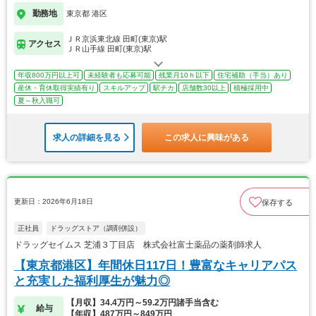
勤務地
東京都 港区
ＪＲ京浜東北線 田町(東京)駅
アクセス
ＪＲ山手線 田町(東京)駅
年収800万円以上可
未経験者も応募可能
残業月10ｈ以下
住宅補助（手当）あり
産休・育休取得実績有り
スキルアップ
駅チカ
店舗数30以上
積極採用中
夏～秋入職可
求人の詳細を見る
この求人に興味がある
更新日：2026年6月18日
保存する
正社員
ドラッグストア（調剤併設）
ドラッグセイムス 芝浦３丁目店 株式会社富士薬品の薬剤師求人
【東京都港区】年間休日117日！豊富なキャリアパス
と充実した福利厚生が魅力◎
【月収】34.4万円～59.2万円諸手当含む
給与
【年収】487万円～849万円