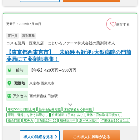
更新日：2026年7月10日
保存する
正社員
調剤薬局
コスモ薬局 西東京店 にじいろファーマ株式会社の薬剤師求人
【東京都西東京市】 未経験も歓迎♪大型病院の門前
薬局にて薬剤師募集！
給与
【年収】420万円～550万円
勤務地
東京都 西東京市
アクセス
西武新宿線 田無駅
年収550万円以上可
新卒も応募可能
未経験者も応募可能
原則、引越しを伴う転勤なし
住宅補助（手当）あり
産休・育休取得実績有り
総合門前
駅チカ
店舗数10～29
積極採用中
夏～秋入職可
年間休日120日以上
求人の詳細を見る
この求人に興味がある