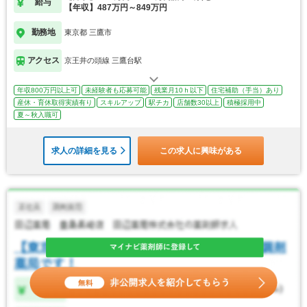
給与
【年収】487万円～849万円
勤務地
東京都 三鷹市
アクセス
京王井の頭線 三鷹台駅
年収800万円以上可
未経験者も応募可能
残業月10ｈ以下
住宅補助（手当）あり
産休・育休取得実績有り
スキルアップ
駅チカ
店舗数30以上
積極採用中
夏～秋入職可
求人の詳細を見る
この求人に興味がある