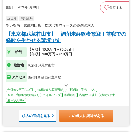
更新日：2026年6月18日
保存する
正社員
調剤薬局
あい薬局 武蔵村山店 株式会社ウィーズの薬剤師求人
【東京都武蔵村山市】 調剤未経験者歓迎！前職での
経験を生かせる環境です
【月収】40.0万円～70.0万円
給与
【年収】480万円～840万円
勤務地
東京都 武蔵村山市
アクセス
西武拝島線 西武立川駅
年収800万円以上可
未経験者も応募可能
住宅補助（手当）あり
産休・育休取得実績有り
スキルアップ
車通勤可
店舗数30以上
積極採用中
夏～秋入職可
求人の詳細を見る
この求人に興味がある