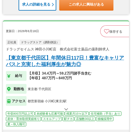
求人の詳細を見る
この求人に興味がある
更新日：2026年6月18日
保存する
正社員
ドラッグストア（調剤併設）
ドラッグセイムス 神田小川町店 株式会社富士薬品の薬剤師求人
【東京都千代田区】年間休日117日！豊富なキャリア
パスと充実した福利厚生が魅力◎
【月収】34.4万円～59.2万円諸手当含む
給与
【年収】487万円～849万円
勤務地
東京都 千代田区
アクセス
都営新宿線 小川町(東京)駅
年収800万円以上可
未経験者も応募可能
残業月10ｈ以下
住宅補助（手当）あり
産休・育休取得実績有り
スキルアップ
駅チカ
店舗数30以上
積極採用中
夏～秋入職可