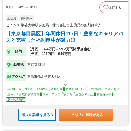
更新日：2026年6月18日
保存する
正社員
調剤薬局
セイムス 学芸大学駅前薬局 株式会社富士薬品の薬剤師求人
【東京都目黒区】年間休日117日！豊富なキャリアパ
スと充実した福利厚生が魅力◎
【月収】34.4万円～59.2万円諸手当含む
給与
【年収】487万円～849万円
勤務地
東京都 目黒区
アクセス
東急東横線 学芸大学駅
年収800万円以上可
未経験者も応募可能
残業月10ｈ以下
住宅補助（手当）あり
産休・育休取得実績有り
スキルアップ
駅チカ
店舗数30以上
積極採用中
夏～秋入職可
求人の詳細を見る
この求人に興味がある