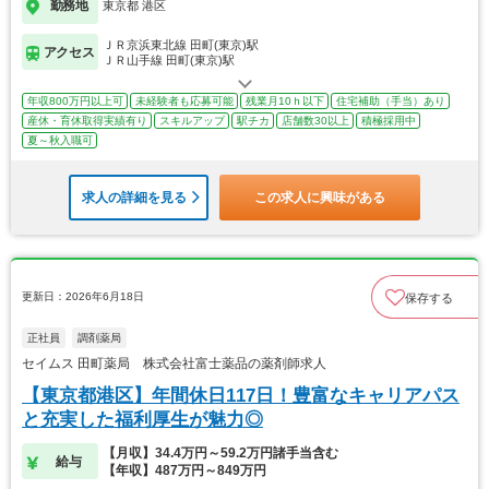
勤務地
東京都 港区
ＪＲ京浜東北線 田町(東京)駅
アクセス
ＪＲ山手線 田町(東京)駅
年収800万円以上可
未経験者も応募可能
残業月10ｈ以下
住宅補助（手当）あり
産休・育休取得実績有り
スキルアップ
駅チカ
店舗数30以上
積極採用中
夏～秋入職可
求人の詳細を見る
この求人に興味がある
更新日：2026年6月18日
保存する
正社員
調剤薬局
セイムス 田町薬局 株式会社富士薬品の薬剤師求人
【東京都港区】年間休日117日！豊富なキャリアパス
と充実した福利厚生が魅力◎
【月収】34.4万円～59.2万円諸手当含む
給与
【年収】487万円～849万円