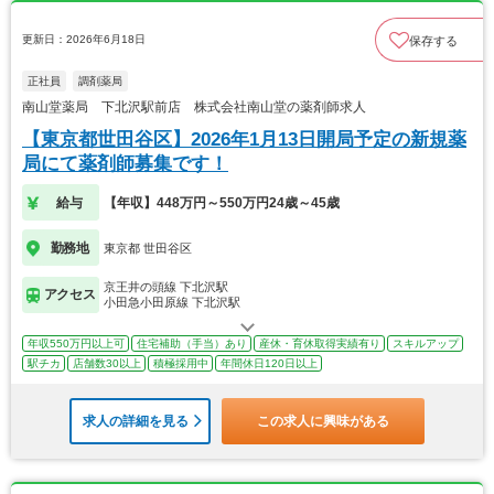
更新日：2026年6月18日
保存する
正社員
調剤薬局
南山堂薬局 下北沢駅前店 株式会社南山堂の薬剤師求人
【東京都世田谷区】2026年1月13日開局予定の新規薬
局にて薬剤師募集です！
給与
【年収】448万円～550万円24歳～45歳
勤務地
東京都 世田谷区
京王井の頭線 下北沢駅
アクセス
小田急小田原線 下北沢駅
年収550万円以上可
住宅補助（手当）あり
産休・育休取得実績有り
スキルアップ
駅チカ
店舗数30以上
積極採用中
年間休日120日以上
求人の詳細を見る
この求人に興味がある