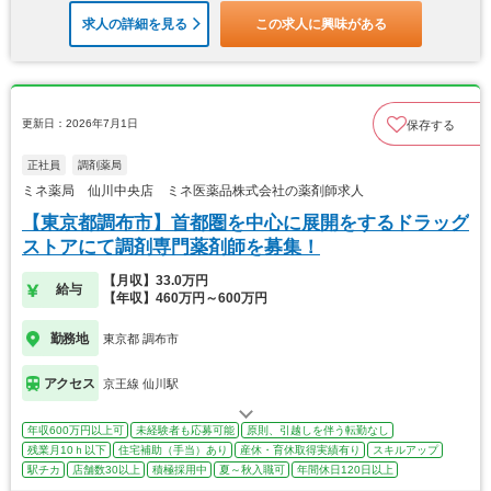
求人の詳細を見る
この求人に興味がある
更新日：2026年7月1日
保存する
正社員
調剤薬局
ミネ薬局 仙川中央店 ミネ医薬品株式会社の薬剤師求人
【東京都調布市】首都圏を中心に展開をするドラッグ
ストアにて調剤専門薬剤師を募集！
【月収】33.0万円
給与
【年収】460万円～600万円
勤務地
東京都 調布市
アクセス
京王線 仙川駅
年収600万円以上可
未経験者も応募可能
原則、引越しを伴う転勤なし
残業月10ｈ以下
住宅補助（手当）あり
産休・育休取得実績有り
スキルアップ
駅チカ
店舗数30以上
積極採用中
夏～秋入職可
年間休日120日以上