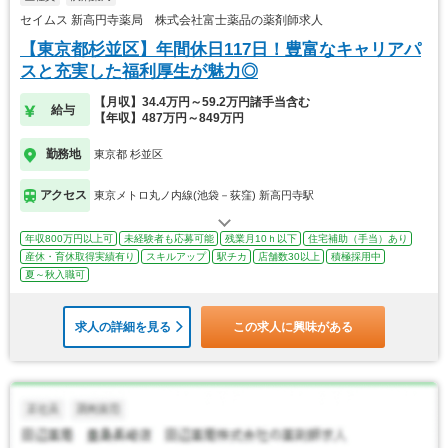
セイムス 新高円寺薬局 株式会社富士薬品の薬剤師求人
【東京都杉並区】年間休日117日！豊富なキャリアパ
スと充実した福利厚生が魅力◎
【月収】34.4万円～59.2万円諸手当含む
給与
【年収】487万円～849万円
勤務地
東京都 杉並区
アクセス
東京メトロ丸ノ内線(池袋－荻窪) 新高円寺駅
年収800万円以上可
未経験者も応募可能
残業月10ｈ以下
住宅補助（手当）あり
産休・育休取得実績有り
スキルアップ
駅チカ
店舗数30以上
積極採用中
夏～秋入職可
求人の詳細を見る
この求人に興味がある