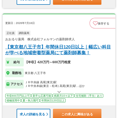
更新日：2026年7月16日
保存する
正社員
調剤薬局
おおるり薬局 株式会社フォルマンの薬剤師求人
【東京都八王子市】年間休日120日以上｜幅広い科目
が学べる地域密着型薬局にて薬剤師募集！
給与
【年収】420万円～600万円程度
勤務地
東京都 八王子市
ＪＲ中央線 高尾(東京)駅
アクセス
ＪＲ中央本線(東京－松本) 高尾(東京)駅…ほか
年収600万円以上可
新卒も応募可能
残業月10ｈ以下
住宅補助（手当）あり
積極採用中
夏～秋入職可
年間休日120日以上
求人の詳細を見る
この求人に興味がある