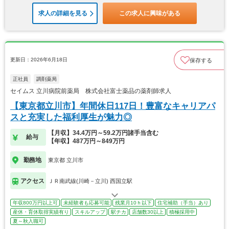
求人の詳細を見る
この求人に興味がある
更新日：2026年6月18日
保存する
正社員
調剤薬局
セイムス 立川病院前薬局 株式会社富士薬品の薬剤師求人
【東京都立川市】年間休日117日！豊富なキャリアパ
スと充実した福利厚生が魅力◎
【月収】34.4万円～59.2万円諸手当含む
給与
【年収】487万円～849万円
勤務地
東京都 立川市
アクセス
ＪＲ南武線(川崎－立川) 西国立駅
年収800万円以上可
未経験者も応募可能
残業月10ｈ以下
住宅補助（手当）あり
産休・育休取得実績有り
スキルアップ
駅チカ
店舗数30以上
積極採用中
夏～秋入職可