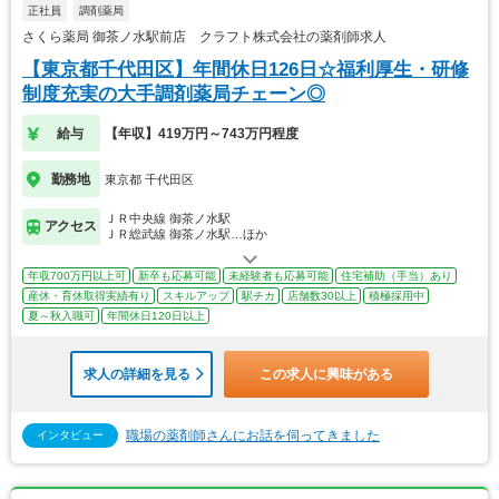
正社員
調剤薬局
さくら薬局 御茶ノ水駅前店 クラフト株式会社の薬剤師求人
【東京都千代田区】年間休日126日☆福利厚生・研修
制度充実の大手調剤薬局チェーン◎
給与
【年収】419万円～743万円程度
勤務地
東京都 千代田区
ＪＲ中央線 御茶ノ水駅
アクセス
ＪＲ総武線 御茶ノ水駅…ほか
年収700万円以上可
新卒も応募可能
未経験者も応募可能
住宅補助（手当）あり
産休・育休取得実績有り
スキルアップ
駅チカ
店舗数30以上
積極採用中
夏～秋入職可
年間休日120日以上
求人の詳細を見る
この求人に興味がある
職場の薬剤師さんにお話を伺ってきました
インタビュー