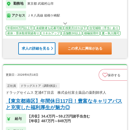
勤務地
東京都 武蔵村山市
アクセス
ＪＲ八高線 箱根ケ崎駅
年収800万円以上可
未経験者も応募可能
残業月10ｈ以下
住宅補助（手当）あり
産休・育休取得実績有り
スキルアップ
店舗数30以上
積極採用中
夏～秋入職可
求人の詳細を見る
この求人に興味がある
更新日：2026年6月18日
保存する
正社員
ドラッグストア（調剤併設）
ドラッグセイムス 芝浦4丁目店 株式会社富士薬品の薬剤師求人
【東京都港区】年間休日117日！豊富なキャリアパス
と充実した福利厚生が魅力◎
【月収】34.4万円～59.2万円諸手当含む
給与
【年収】487万円～849万円