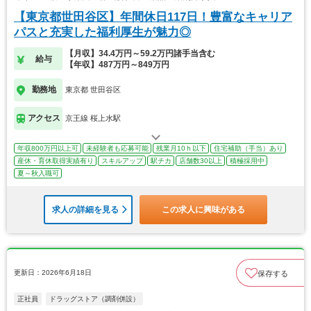
【東京都世田谷区】年間休日117日！豊富なキャリア
パスと充実した福利厚生が魅力◎
【月収】34.4万円～59.2万円諸手当含む
給与
【年収】487万円～849万円
勤務地
東京都 世田谷区
アクセス
京王線 桜上水駅
年収800万円以上可
未経験者も応募可能
残業月10ｈ以下
住宅補助（手当）あり
産休・育休取得実績有り
スキルアップ
駅チカ
店舗数30以上
積極採用中
夏～秋入職可
求人の詳細を見る
この求人に興味がある
更新日：2026年6月18日
保存する
正社員
ドラッグストア（調剤併設）