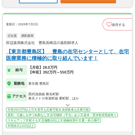
更新日：2026年7月2日
保存する
正社員
調剤薬局
田辺薬局株式会社 豊島長崎店の薬剤師求人
【東京都豊島区】 豊島の在宅センターとして、在宅
医療業務に積極的に取り組んでいます！
【月収】28.0万円
給与
【年収】392万円～550万円
勤務地
東京都 豊島区
西武池袋線 椎名町駅
アクセス
東京メトロ有楽町線 要町駅…ほか
年収550万円以上可
新卒も応募可能
未経験者も応募可能
原則、引越しを伴う転勤なし
住宅補助（手当）あり
産休・育休取得実績有り
スキルアップ
駅チカ
店舗数30以上
積極採用中
夏～秋入職可
年間休日120日以上