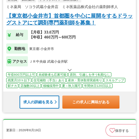
ミネ薬局 ソコラ武蔵小金井店 ミネ医薬品株式会社の薬剤師求人
【東京都小金井市】首都圏を中心に展開をするドラッ
グストアにて調剤専門薬剤師を募集！
【月収】33.0万円
給与
【年収】460万円～600万円
勤務地
東京都 小金井市
アクセス
ＪＲ中央線 武蔵小金井駅
年収600万円以上可
未経験者も応募可能
原則、引越しを伴う転勤なし
残業月10ｈ以下
住宅補助（手当）あり
産休・育休取得実績有り
スキルアップ
駅チカ
店舗数30以上
積極採用中
夏～秋入職可
年間休日120日以上
求人の詳細を見る
この求人に興味がある
更新日：2026年6月19日
保存する