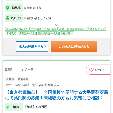
勤務地
東京都 青梅市
アクセス
※お問い合わせください
年収450万円以上可
住宅補助（手当）あり
産休・育休取得実績有り
スキルアップ
車通勤可
店舗数30以上
登録販売者の求人
積極採用中
求人の詳細を見る
この求人に興味がある
更新日：2026年6月18日
保存する
正社員
調剤薬局
クオール株式会社 河辺店の薬剤師求人
【東京都青梅市】 全国規模で展開する大手調剤薬局
にて薬剤師の募集！未経験の方もお気軽にご相談くだ
さい
給与
【年収】400万円