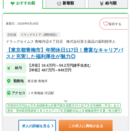
おすすめ順
新着順
給与順
更新日：2026年6月18日
保存する
正社員
ドラッグストア（調剤併設）
ドラッグセイムス 青梅河辺６丁目店 株式会社富士薬品の薬剤師求人
【東京都青梅市】年間休日117日！豊富なキャリアパ
スと充実した福利厚生が魅力◎
【月収】34.4万円～59.2万円諸手当含む
給与
【年収】487万円～849万円
勤務地
東京都 青梅市
アクセス
ＪＲ青梅線 河辺駅
年収800万円以上可
未経験者も応募可能
残業月10ｈ以下
住宅補助（手当）あり
産休・育休取得実績有り
スキルアップ
店舗数30以上
積極採用中
夏～秋入職可
求人の詳細を見る
この求人に興味がある