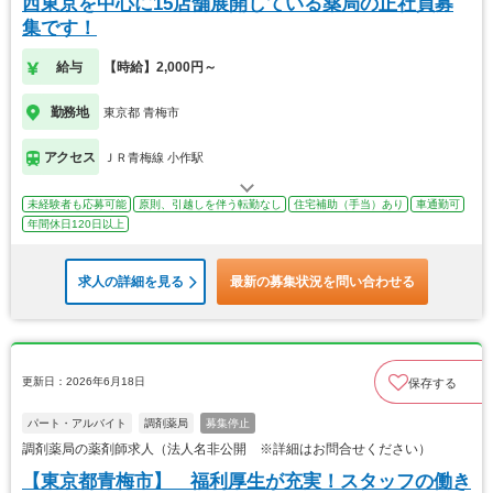
西東京を中心に15店舗展開している薬局の正社員募
集です！
給与
【時給】2,000円～
勤務地
東京都 青梅市
アクセス
ＪＲ青梅線 小作駅
未経験者も応募可能
原則、引越しを伴う転勤なし
住宅補助（手当）あり
車通勤可
年間休日120日以上
求人の詳細を見る
最新の募集状況を問い合わせる
更新日：2026年6月18日
保存する
パート・アルバイト
調剤薬局
募集停止
調剤薬局の薬剤師求人（法人名非公開 ※詳細はお問合せください）
【東京都青梅市】 福利厚生が充実！スタッフの働き