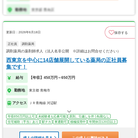
更新日：2026年6月18日
保存する
正社員
調剤薬局
調剤薬局の薬剤師求人（法人名非公開 ※詳細はお問合せください）
西東京を中心に14店舗展開している薬局の正社員募
集です！
給与
【年収】450万円～650万円
勤務地
東京都 青梅市
アクセス
ＪＲ青梅線 河辺駅
年収650万円以上可
未経験者も応募可能
原則、引越しを伴う転勤なし
住宅補助（手当）あり
駅チカ
車通勤可
積極採用中
年間休日120日以上
求人の詳細を見る
この求人に興味がある