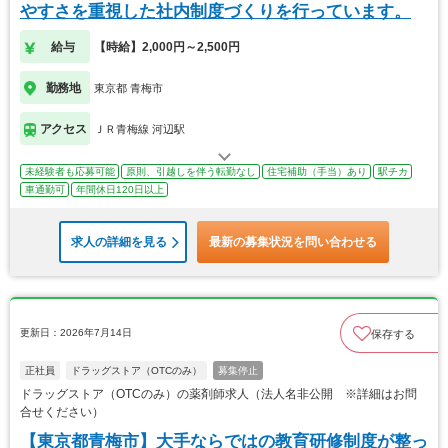
やすさを重視した社内制度づくりを行っています。
給与
【時給】2,000円～2,500円
勤務地
東京都 青梅市
アクセス
ＪＲ青梅線 河辺駅
未経験者も応募可能
原則、引越しを伴う転勤なし
住宅補助（手当）あり
駅チカ
車通勤可
年間休日120日以上
求人の詳細を見る
最新の募集状況を問い合わせる
更新日：2026年7月14日
保存する
正社員
ドラッグストア（OTCのみ）
募集停止
ドラッグストア（OTCのみ）の薬剤師求人（法人名非公開 ※詳細はお問
合せください）
【東京都青梅市】大手ならではの教育研修制度が整っ