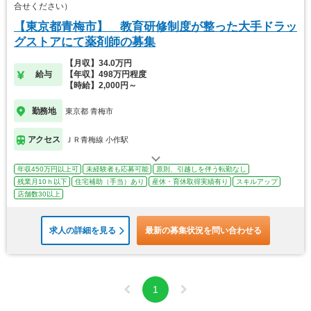
合せください）
【東京都青梅市】 教育研修制度が整った大手ドラッ
グストアにて薬剤師の募集
【月収】34.0万円
給与
【年収】498万円程度
【時給】2,000円～
勤務地
東京都 青梅市
アクセス
ＪＲ青梅線 小作駅
年収450万円以上可
未経験者も応募可能
原則、引越しを伴う転勤なし
残業月10ｈ以下
住宅補助（手当）あり
産休・育休取得実績有り
スキルアップ
店舗数30以上
求人の詳細を見る
最新の募集状況を問い合わせる
1