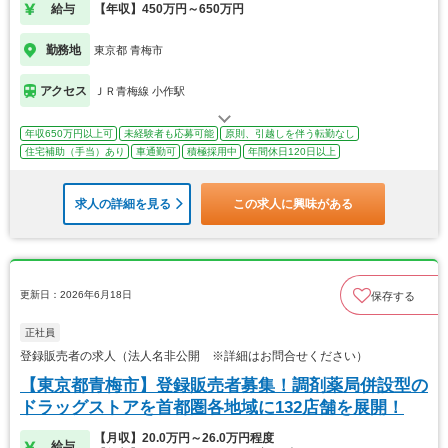
給与
【年収】450万円～650万円
勤務地
東京都 青梅市
アクセス
ＪＲ青梅線 小作駅
年収650万円以上可
未経験者も応募可能
原則、引越しを伴う転勤なし
住宅補助（手当）あり
車通勤可
積極採用中
年間休日120日以上
求人の詳細を見る
この求人に興味がある
更新日：2026年6月18日
保存する
正社員
登録販売者の求人（法人名非公開 ※詳細はお問合せください）
【東京都青梅市】登録販売者募集！調剤薬局併設型の
ドラッグストアを首都圏各地域に132店舗を展開！
【月収】20.0万円～26.0万円程度
給与