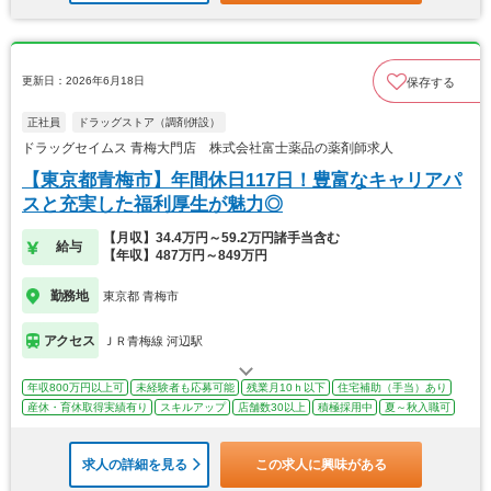
更新日：2026年6月18日
保存する
正社員
ドラッグストア（調剤併設）
ドラッグセイムス 青梅大門店 株式会社富士薬品の薬剤師求人
【東京都青梅市】年間休日117日！豊富なキャリアパ
スと充実した福利厚生が魅力◎
【月収】34.4万円～59.2万円諸手当含む
給与
【年収】487万円～849万円
勤務地
東京都 青梅市
アクセス
ＪＲ青梅線 河辺駅
年収800万円以上可
未経験者も応募可能
残業月10ｈ以下
住宅補助（手当）あり
産休・育休取得実績有り
スキルアップ
店舗数30以上
積極採用中
夏～秋入職可
求人の詳細を見る
この求人に興味がある