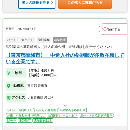
求人の詳細を見る
この求人に興味がある
更新日：2026年8月6日
保存する
パート・アルバイト
調剤薬局
募集停止
調剤薬局の薬剤師求人（法人名非公開 ※詳細はお問合せください）
【東京都青梅市】 中途入社の薬剤師が多数在籍して
いる企業です。
【年収】410万円
給与
【時給】2,000円～
勤務地
東京都 青梅市
アクセス
ＪＲ青梅線 河辺駅
年収400万円以上可
新卒も応募可能
未経験者も応募可能
原則、引越しを伴う転勤なし
住宅補助（手当）あり
産休・育休取得実績有り
駅チカ
車通勤可
店舗数30以上