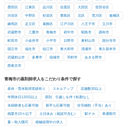
墨田区
江東区
品川区
目黒区
大田区
世田谷区
渋谷区
中野区
杉並区
豊島区
北区
荒川区
板橋区
練馬区
足立区
葛飾区
江戸川区
八王子市
立川市
武蔵野市
三鷹市
青梅市
府中市
昭島市
調布市
町田市
小金井市
小平市
日野市
東村山市
国分寺市
国立市
福生市
狛江市
東大和市
清瀬市
東久留米市
武蔵村山市
多摩市
稲城市
羽村市
あきる野市
西東京市
青梅市の薬剤師求人をこだわり条件で探す
産休・育休取得実績有り
スキルアップ
店舗数30以上
年間休日120日以上
原則、引越しを伴う転勤なし
未経験者も応募可能
新卒も応募可能
住宅補助（手当）あり
残業月10ｈ以下
土日休み（相談可含む）
駅チカ
車通勤可
夏～秋入職可
積極採用中の求人