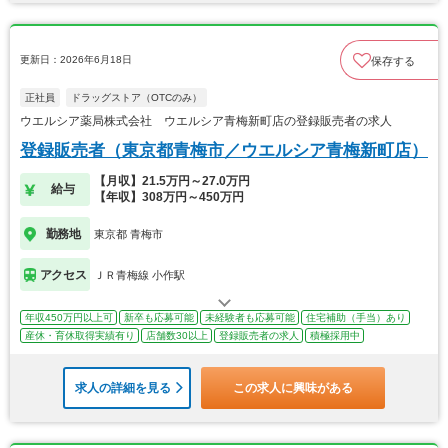
更新日：2026年6月18日
保存する
正社員
ドラッグストア（OTCのみ）
ウエルシア薬局株式会社 ウエルシア青梅新町店の登録販売者の求人
登録販売者（東京都青梅市／ウエルシア青梅新町店）
【月収】21.5万円～27.0万円
給与
【年収】308万円～450万円
勤務地
東京都 青梅市
アクセス
ＪＲ青梅線 小作駅
年収450万円以上可
新卒も応募可能
未経験者も応募可能
住宅補助（手当）あり
産休・育休取得実績有り
店舗数30以上
登録販売者の求人
積極採用中
求人の詳細を見る
この求人に興味がある