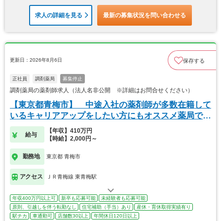
求人の詳細を見る
最新の募集状況を問い合わせる
更新日：2026年8月6日
保存する
正社員
調剤薬局
募集停止
調剤薬局の薬剤師求人（法人名非公開 ※詳細はお問合せください）
【東京都青梅市】 中途入社の薬剤師が多数在籍して
いるキャリアアップをしたい方にもオススメ薬局で
す！
【年収】410万円
給与
【時給】2,000円～
勤務地
東京都 青梅市
アクセス
ＪＲ青梅線 東青梅駅
年収400万円以上可
新卒も応募可能
未経験者も応募可能
原則、引越しを伴う転勤なし
住宅補助（手当）あり
産休・育休取得実績有り
駅チカ
車通勤可
店舗数30以上
年間休日120日以上