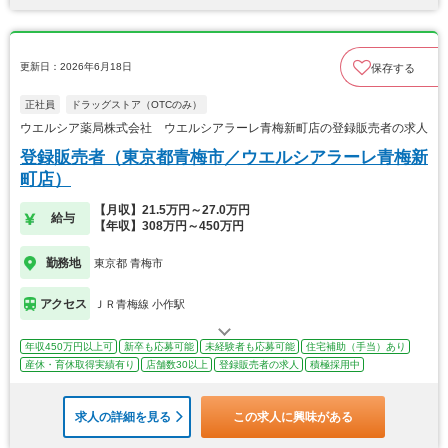
更新日：2026年6月18日
保存する
正社員
ドラッグストア（OTCのみ）
ウエルシア薬局株式会社 ウエルシアラーレ青梅新町店の登録販売者の求人
登録販売者（東京都青梅市／ウエルシアラーレ青梅新
町店）
【月収】21.5万円～27.0万円
給与
【年収】308万円～450万円
勤務地
東京都 青梅市
アクセス
ＪＲ青梅線 小作駅
年収450万円以上可
新卒も応募可能
未経験者も応募可能
住宅補助（手当）あり
産休・育休取得実績有り
店舗数30以上
登録販売者の求人
積極採用中
求人の詳細を見る
この求人に興味がある