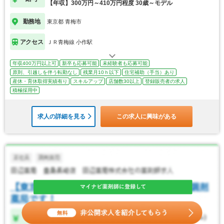
【年収】300万円～410万円程度 30歳～モデル
勤務地
東京都 青梅市
アクセス
ＪＲ青梅線 小作駅
年収400万円以上可
新卒も応募可能
未経験者も応募可能
原則、引越しを伴う転勤なし
残業月10ｈ以下
住宅補助（手当）あり
産休・育休取得実績有り
スキルアップ
店舗数30以上
登録販売者の求人
積極採用中
求人の詳細を見る
この求人に興味がある