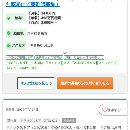
た薬局にて薬剤師募集！
【月収】34.0万円
給与
【年収】498万円程度
【時給】2,000円～
勤務地
東京都 青梅市
アクセス
ＪＲ青梅線 河辺駅
年収450万円以上可
未経験者も応募可能
原則、引越しを伴う転勤なし
残業月10ｈ以下
住宅補助（手当）あり
産休・育休取得実績有り
スキルアップ
駅チカ
店舗数30以上
求人の詳細を見る
最新の募集状況を問い合わせる
更新日：2026年7月14日
保存する
正社員
ドラッグストア（OTCのみ）
募集停止
ドラッグストア（OTCのみ）の薬剤師求人（法人名非公開 ※詳細はお問