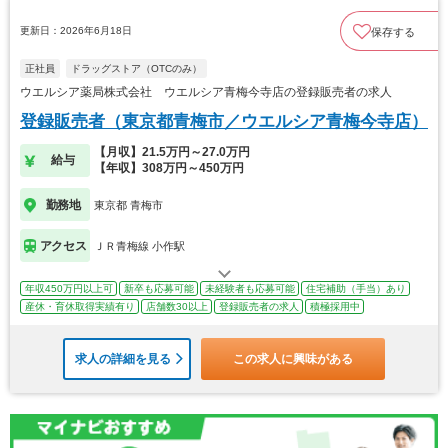
更新日：2026年6月18日
保存する
正社員
ドラッグストア（OTCのみ）
ウエルシア薬局株式会社 ウエルシア青梅今寺店の登録販売者の求人
登録販売者（東京都青梅市／ウエルシア青梅今寺店）
【月収】21.5万円～27.0万円
給与
【年収】308万円～450万円
勤務地
東京都 青梅市
アクセス
ＪＲ青梅線 小作駅
年収450万円以上可
新卒も応募可能
未経験者も応募可能
住宅補助（手当）あり
産休・育休取得実績有り
店舗数30以上
登録販売者の求人
積極採用中
求人の詳細を見る
この求人に興味がある