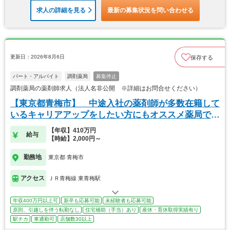
求人の詳細を見る
最新の募集状況を問い合わせる
更新日：2026年8月6日
保存する
パート・アルバイト
調剤薬局
募集停止
調剤薬局の薬剤師求人（法人名非公開 ※詳細はお問合せください）
【東京都青梅市】 中途入社の薬剤師が多数在籍して
いるキャリアアップをしたい方にもオススメ薬局で
す！
【年収】410万円
給与
【時給】2,000円～
勤務地
東京都 青梅市
アクセス
ＪＲ青梅線 東青梅駅
年収400万円以上可
新卒も応募可能
未経験者も応募可能
原則、引越しを伴う転勤なし
住宅補助（手当）あり
産休・育休取得実績有り
駅チカ
車通勤可
店舗数30以上