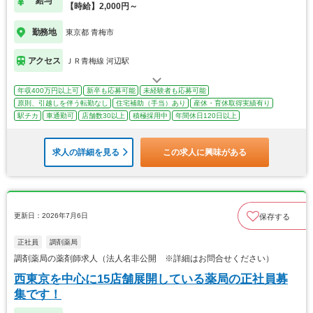
給与
【時給】2,000円～
勤務地
東京都 青梅市
アクセス
ＪＲ青梅線 河辺駅
年収400万円以上可
新卒も応募可能
未経験者も応募可能
原則、引越しを伴う転勤なし
住宅補助（手当）あり
産休・育休取得実績有り
駅チカ
車通勤可
店舗数30以上
積極採用中
年間休日120日以上
求人の詳細を見る
この求人に興味がある
更新日：2026年7月6日
保存する
正社員
調剤薬局
調剤薬局の薬剤師求人（法人名非公開 ※詳細はお問合せください）
西東京を中心に15店舗展開している薬局の正社員募
集です！