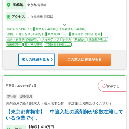
勤務地
東京都 青梅市
アクセス
ＪＲ青梅線 河辺駅
年収400万円以上可
新卒も応募可能
未経験者も応募可能
原則、引越しを伴う転勤なし
残業月10ｈ以下
住宅補助（手当）あり
産休・育休取得実績有り
スキルアップ
駅チカ
車通勤可
店舗数30以上
積極採用中
夏～秋入職可
年間休日120日以上
求人の詳細を見る
この求人に興味がある
更新日：2026年8月6日
保存する
正社員
調剤薬局
調剤薬局の薬剤師求人（法人名非公開 ※詳細はお問合せください）
【東京都青梅市】 中途入社の薬剤師が多数在籍して
いる企業です。
【年収】410万円