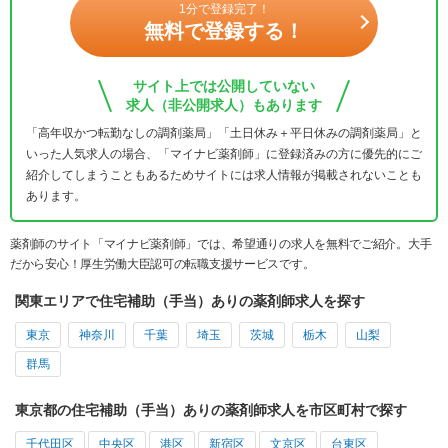
1分で登録完了！
無料で登録する！
サイト上では公開していない
求人（非公開求人）もあります
「高年収かつ転勤なしの調剤薬局」「土日休み＋平日休みの調剤薬局」と
いった人気求人の場合、「マイナビ薬剤師」に登録済みの方に優先的にご
紹介してしまうこともあるためサイトには求人情報が掲載されないことも
あります。
薬剤師のサイト「マイナビ薬剤師」では、希望通りの求人を無料でご紹介。大手
だから安心！厚生労働大臣認可の転職支援サービスです。
関東エリアで住宅補助（手当）ありの薬剤師求人を探す
東京
神奈川
千葉
埼玉
茨城
栃木
山梨
群馬
東京都の住宅補助（手当）ありの薬剤師求人を市区町村で探す
千代田区
中央区
港区
新宿区
文京区
台東区