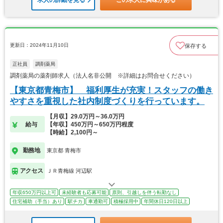
更新日：2024年11月10日
保存する
正社員
調剤薬局
調剤薬局の薬剤師求人（法人名非公開 ※詳細はお問合せください）
【東京都青梅市】 福利厚生が充実！スタッフの働き
やすさを重視した社内制度づくりを行っています。
【月収】29.0万円～36.0万円
給与
【年収】450万円～650万円程度
【時給】2,100円～
勤務地
東京都 青梅市
アクセス
ＪＲ青梅線 河辺駅
年収650万円以上可
未経験者も応募可能
原則、引越しを伴う転勤なし
住宅補助（手当）あり
駅チカ
車通勤可
積極採用中
年間休日120日以上