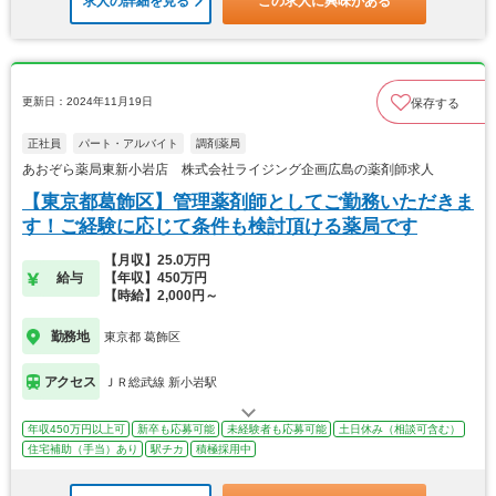
求人の詳細を見る
この求人に興味がある
更新日：2024年11月19日
保存する
正社員
パート・アルバイト
調剤薬局
あおぞら薬局東新小岩店 株式会社ライジング企画広島の薬剤師求人
【東京都葛飾区】管理薬剤師としてご勤務いただきま
す！ご経験に応じて条件も検討頂ける薬局です
【月収】25.0万円
給与
【年収】450万円
【時給】2,000円～
勤務地
東京都 葛飾区
アクセス
ＪＲ総武線 新小岩駅
年収450万円以上可
新卒も応募可能
未経験者も応募可能
土日休み（相談可含む）
住宅補助（手当）あり
駅チカ
積極採用中