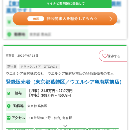
更新日：2026年6月18日
保存する
正社員
ドラッグストア（OTCのみ）
ウエルシア薬局株式会社 ウエルシア亀有駅前店の登録販売者の求人
登録販売者（東京都葛飾区／ウエルシア亀有駅前店）
【月収】21.5万円～27.0万円
給与
【年収】308万円～450万円
勤務地
東京都 葛飾区
アクセス
ＪＲ常磐線(上野－仙台) 亀有駅