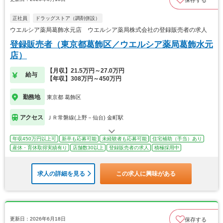
保存する
正社員
ドラッグストア（調剤併設）
ウエルシア薬局葛飾水元店 ウエルシア薬局株式会社の登録販売者の求人
登録販売者（東京都葛飾区／ウエルシア薬局葛飾水元
店）
【月収】21.5万円～27.0万円
給与
【年収】308万円～450万円
勤務地
東京都 葛飾区
アクセス
ＪＲ常磐線(上野－仙台) 金町駅
年収450万円以上可
新卒も応募可能
未経験者も応募可能
住宅補助（手当）あり
産休・育休取得実績有り
店舗数30以上
登録販売者の求人
積極採用中
求人の詳細を見る
この求人に興味がある
更新日：2026年6月18日
保存する