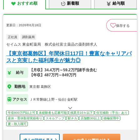
おすすめ順
新着順
給与順
更新日：2026年6月18日
保存する
正社員
調剤薬局
セイムス 東金町薬局 株式会社富士薬品の薬剤師求人
【東京都葛飾区】年間休日117日！豊富なキャリアパ
スと充実した福利厚生が魅力◎
【月収】34.4万円～59.2万円諸手当含む
給与
【年収】487万円～849万円
勤務地
東京都 葛飾区
アクセス
ＪＲ常磐線(上野－仙台) 金町駅
年収800万円以上可
未経験者も応募可能
残業月10ｈ以下
住宅補助（手当）あり
産休・育休取得実績有り
スキルアップ
駅チカ
店舗数30以上
積極採用中
夏～秋入職可