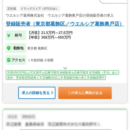
正社員
ドラッグストア（OTCのみ）
ウエルシア薬局株式会社 ウエルシア葛飾奥戸店の登録販売者の求人
登録販売者（東京都葛飾区／ウエルシア葛飾奥戸店）
【月収】21.5万円～27.0万円
給与
【年収】308万円～450万円
勤務地
東京都 葛飾区
アクセス
ＪＲ総武線 小岩駅
年収450万円以上可
新卒も応募可能
未経験者も応募可能
住宅補助（手当）あり
産休・育休取得実績有り
店舗数30以上
登録販売者の求人
積極採用中
求人の詳細を見る
この求人に興味がある