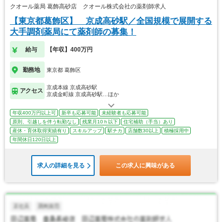
クオール薬局 葛飾高砂店 クオール株式会社の薬剤師求人
【東京都葛飾区】 京成高砂駅／全国規模で展開する
大手調剤薬局にて薬剤師の募集！
給与
【年収】400万円
勤務地
東京都 葛飾区
京成本線 京成高砂駅
アクセス
京成金町線 京成高砂駅…ほか
年収400万円以上可
新卒も応募可能
未経験者も応募可能
原則、引越しを伴う転勤なし
残業月10ｈ以下
住宅補助（手当）あり
産休・育休取得実績有り
スキルアップ
駅チカ
店舗数30以上
積極採用中
年間休日120日以上
求人の詳細を見る
この求人に興味がある