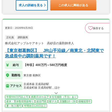
求人の詳細を見る
この求人に興味がある
更新日：2026年6月29日
保存する
正社員
調剤薬局
株式会社アップルケアネット 高砂店の薬剤師求人
【東京都葛飾区】 JR山手沿線／南東北・北関東で
急成長中の調剤薬局です！
給与
【年収】400万円～580万円程度
勤務地
東京都 葛飾区
京成本線 京成高砂駅
アクセス
京成金町線 京成高砂駅…ほか
年収550万円以上可
残業月10ｈ以下
住宅補助（手当）あり
産休・育休取得実績有り
総合門前
駅チカ
店舗数10～29
積極採用中
夏～秋入職可
年間休日120日以上