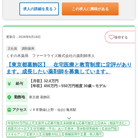
求人の詳細を見る
この求人に興味がある
更新日：2026年6月18日
保存する
正社員
調剤薬局
くすの木薬局 ファーマライズ株式会社の薬剤師求人
【東京都葛飾区】 在宅医療と教育制度に定評があり
ます。成長したい薬剤師を募集しています。
【月収】32.0万円
給与
【年収】450万円～550万円程度 30歳～モデル
勤務地
東京都 葛飾区
アクセス
ＪＲ常磐線(上野－仙台) 亀有駅
年収550万円以上可
新卒も応募可能
未経験者も応募可能
土日休み（相談可含む）
残業月10ｈ以下
住宅補助（手当）あり
産休・育休取得実績有り
総合門前
スキルアップ
駅チカ
店舗数30以上
積極採用中
夏～秋入職可