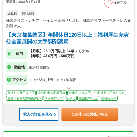
更新日：2026年6月18日
保存する
正社員
調剤薬局
株式会社ストレチア セイコー薬局リリオ店 株式会社ファーマみらいの薬
剤師求人
【東京都葛飾区】年間休日120日以上！福利厚生充実
◎全国展開の大手調剤薬局
【月収】25.0万円以上 24歳～モデル
給与
【年収】414万円～600万円
勤務地
東京都 葛飾区
アクセス
ＪＲ常磐線(上野－仙台) 亀有駅
年収600万円以上可
未経験者も応募可能
残業月10ｈ以下
住宅補助（手当）あり
産休・育休取得実績有り
スキルアップ
駅チカ
店舗数30以上
積極採用中
求人の詳細を見る
この求人に興味がある