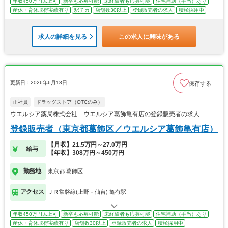
年収450万円以上可
新卒も応募可能
未経験者も応募可能
住宅補助（手当）あり
産休・育休取得実績有り
駅チカ
店舗数30以上
登録販売者の求人
積極採用中
求人の詳細を見る
この求人に興味がある
更新日：2026年6月18日
保存する
正社員
ドラッグストア（OTCのみ）
ウエルシア薬局株式会社 ウエルシア葛飾亀有店の登録販売者の求人
登録販売者（東京都葛飾区／ウエルシア葛飾亀有店）
【月収】21.5万円～27.0万円
給与
【年収】308万円～450万円
勤務地
東京都 葛飾区
アクセス
ＪＲ常磐線(上野－仙台) 亀有駅
年収450万円以上可
新卒も応募可能
未経験者も応募可能
住宅補助（手当）あり
産休・育休取得実績有り
店舗数30以上
登録販売者の求人
積極採用中