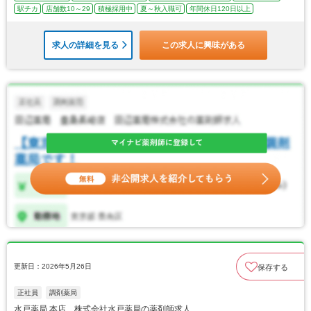
駅チカ
店舗数10～29
積極採用中
夏～秋入職可
年間休日120日以上
求人の詳細を見る
この求人に興味がある
更新日：2026年5月26日
保存する
正社員
調剤薬局
水戸薬局 本店 株式会社水戸薬局の薬剤師求人