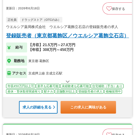
更新日：2026年6月18日
保存する
正社員
ドラッグストア（OTCのみ）
ウエルシア薬局株式会社 ウエルシア葛飾立石店の登録販売者の求人
登録販売者（東京都葛飾区／ウエルシア葛飾立石店）
【月収】21.5万円～27.0万円
給与
【年収】308万円～450万円
勤務地
東京都 葛飾区
アクセス
京成押上線 京成立石駅
年収450万円以上可
新卒も応募可能
未経験者も応募可能
住宅補助（手当）あり
産休・育休取得実績有り
駅チカ
店舗数30以上
登録販売者の求人
積極採用中
求人の詳細を見る
この求人に興味がある
更新日：2026年6月18日