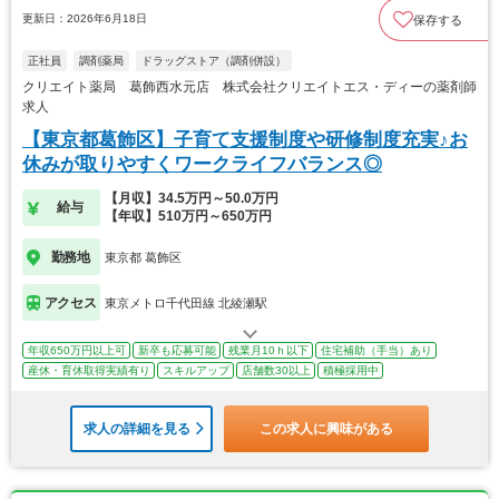
更新日：2026年6月18日
保存する
正社員
調剤薬局
ドラッグストア（調剤併設）
クリエイト薬局 葛飾西水元店 株式会社クリエイトエス・ディーの薬剤師
求人
【東京都葛飾区】子育て支援制度や研修制度充実♪お
休みが取りやすくワークライフバランス◎
【月収】34.5万円～50.0万円
給与
【年収】510万円～650万円
勤務地
東京都 葛飾区
アクセス
東京メトロ千代田線 北綾瀬駅
年収650万円以上可
新卒も応募可能
残業月10ｈ以下
住宅補助（手当）あり
産休・育休取得実績有り
スキルアップ
店舗数30以上
積極採用中
求人の詳細を見る
この求人に興味がある