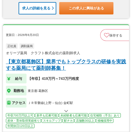
求人の詳細を見る
この求人に興味がある
更新日：2026年6月20日
保存する
正社員
調剤薬局
オリーブ薬局 クラフト株式会社の薬剤師求人
【東京都葛飾区】業界でもトップクラスの研修を実践
する薬局にて薬剤師募集！
給与
【年収】419万円～743万円程度
勤務地
東京都 葛飾区
アクセス
ＪＲ常磐線(上野－仙台) 金町駅
年収700万円以上可
新卒も応募可能
未経験者も応募可能
住宅補助（手当）あり
産休・育休取得実績有り
スキルアップ
駅チカ
店舗数30以上
積極採用中
年間休日120日以上