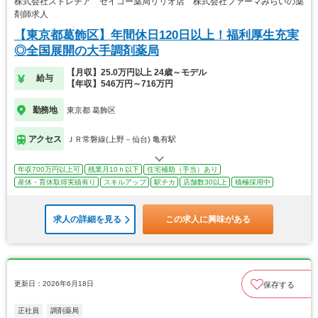
株式会社ストレチア セイコー薬局リリオ店 株式会社ファーマみらいの薬
剤師求人
【東京都葛飾区】年間休日120日以上！福利厚生充実
◎全国展開の大手調剤薬局
【月収】25.0万円以上 24歳～モデル
給与
【年収】546万円～716万円
勤務地
東京都 葛飾区
アクセス
ＪＲ常磐線(上野－仙台) 亀有駅
年収700万円以上可
残業月10ｈ以下
住宅補助（手当）あり
産休・育休取得実績有り
スキルアップ
駅チカ
店舗数30以上
積極採用中
求人の詳細を見る
この求人に興味がある
更新日：2026年6月18日
保存する
正社員
調剤薬局