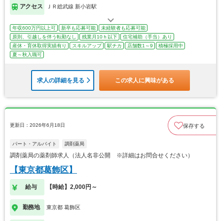
アクセス
ＪＲ総武線 新小岩駅
年収600万円以上可
新卒も応募可能
未経験者も応募可能
原則、引越しを伴う転勤なし
残業月10ｈ以下
住宅補助（手当）あり
産休・育休取得実績有り
スキルアップ
駅チカ
店舗数1～9
積極採用中
夏～秋入職可
求人の詳細を見る
この求人に興味がある
更新日：2026年6月18日
保存する
パート・アルバイト
調剤薬局
調剤薬局の薬剤師求人（法人名非公開 ※詳細はお問合せください）
【東京都葛飾区】
給与
【時給】2,000円～
勤務地
東京都 葛飾区