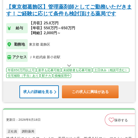
【東京都葛飾区】管理薬剤師としてご勤務いただきま
す！ご経験に応じて条件も検討頂ける薬局です
【月収】25.0万円
給与
【年収】550万円～650万円
【時給】2,000円～
勤務地
東京都 葛飾区
アクセス
ＪＲ総武線 新小岩駅
年収650万円以上可
新卒も応募可能
未経験者も応募可能
土日休み（相談可含む）
住宅補助（手当）あり
駅チカ
積極採用中
求人の詳細を見る
この求人に興味がある
更新日：2026年6月18日
保存する
正社員
調剤薬局