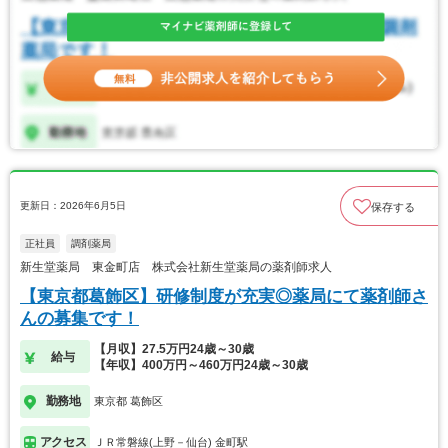
更新日：2026年6月5日
保存する
正社員
調剤薬局
新生堂薬局 東金町店 株式会社新生堂薬局の薬剤師求人
【東京都葛飾区】研修制度が充実◎薬局にて薬剤師さ
んの募集です！
【月収】27.5万円24歳～30歳
給与
【年収】400万円～460万円24歳～30歳
勤務地
東京都 葛飾区
アクセス
ＪＲ常磐線(上野－仙台) 金町駅