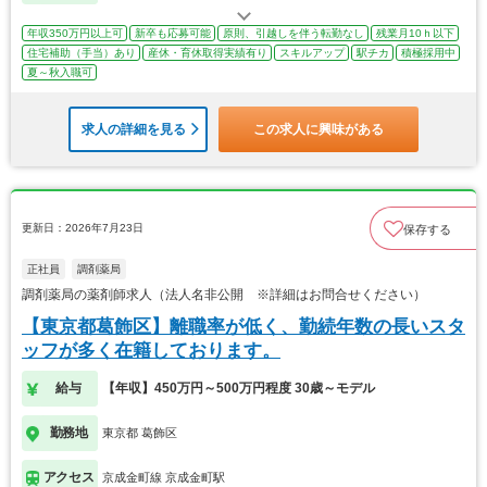
年収350万円以上可
新卒も応募可能
原則、引越しを伴う転勤なし
残業月10ｈ以下
住宅補助（手当）あり
産休・育休取得実績有り
スキルアップ
駅チカ
積極採用中
夏～秋入職可
求人の詳細を見る
この求人に興味がある
更新日：2026年7月23日
保存する
正社員
調剤薬局
調剤薬局の薬剤師求人（法人名非公開 ※詳細はお問合せください）
【東京都葛飾区】離職率が低く、勤続年数の長いスタ
ッフが多く在籍しております。
給与
【年収】450万円～500万円程度 30歳～モデル
勤務地
東京都 葛飾区
アクセス
京成金町線 京成金町駅