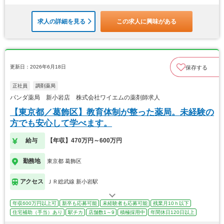
求人の詳細を見る
この求人に興味がある
更新日：2026年6月18日
保存する
正社員
調剤薬局
パンダ薬局 新小岩店 株式会社ワイエムの薬剤師求人
【東京都／葛飾区】教育体制が整った薬局。未経験の
方でも安心して学べます。
給与
【年収】470万円～600万円
勤務地
東京都 葛飾区
アクセス
ＪＲ総武線 新小岩駅
年収600万円以上可
新卒も応募可能
未経験者も応募可能
残業月10ｈ以下
住宅補助（手当）あり
駅チカ
店舗数1～9
積極採用中
年間休日120日以上