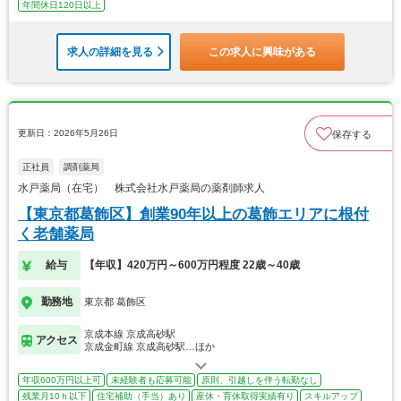
年間休日120日以上
求人の詳細を見る
この求人に興味がある
更新日：2026年5月26日
保存する
正社員
調剤薬局
水戸薬局（在宅） 株式会社水戸薬局の薬剤師求人
【東京都葛飾区】創業90年以上の葛飾エリアに根付
く老舗薬局
給与
【年収】420万円～600万円程度 22歳～40歳
勤務地
東京都 葛飾区
京成本線 京成高砂駅
アクセス
京成金町線 京成高砂駅…ほか
年収600万円以上可
未経験者も応募可能
原則、引越しを伴う転勤なし
残業月10ｈ以下
住宅補助（手当）あり
産休・育休取得実績有り
スキルアップ