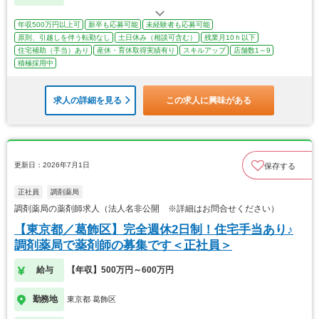
年収500万円以上可
新卒も応募可能
未経験者も応募可能
原則、引越しを伴う転勤なし
土日休み（相談可含む）
残業月10ｈ以下
住宅補助（手当）あり
産休・育休取得実績有り
スキルアップ
店舗数1～9
積極採用中
求人の詳細を見る
この求人に興味がある
更新日：2026年7月1日
保存する
正社員
調剤薬局
調剤薬局の薬剤師求人（法人名非公開 ※詳細はお問合せください）
【東京都／葛飾区】完全週休2日制！住宅手当あり♪
調剤薬局で薬剤師の募集です＜正社員＞
給与
【年収】500万円～600万円
勤務地
東京都 葛飾区