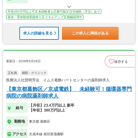
年収450万円以上可
未経験者も応募可能
住宅補助（手当）あり
産休・育休取得実績有り
スキルアップ
積極採用中
求人の詳細を見る
この求人に興味がある
更新日：2026年5月26日
保存する
正社員
病院・クリニック
医療法人社団明芳会 イムス葛飾ハートセンターの薬剤師求人
【東京都葛飾区／京成電鉄】 未経験可！循環器専門
病院の病院薬剤師求人
【月収】23.4万円以上 新卒
給与
【年収】380万円以上
勤務地
東京都 葛飾区
アクセス
京成本線 堀切菖蒲園駅