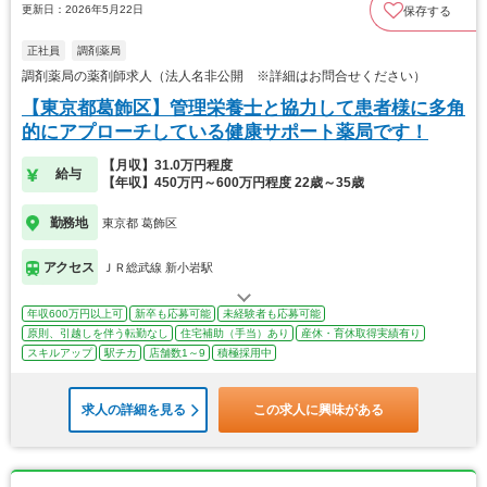
更新日：2026年5月22日
保存する
正社員
調剤薬局
調剤薬局の薬剤師求人（法人名非公開 ※詳細はお問合せください）
【東京都葛飾区】管理栄養士と協力して患者様に多角
的にアプローチしている健康サポート薬局です！
【月収】31.0万円程度
給与
【年収】450万円～600万円程度 22歳～35歳
勤務地
東京都 葛飾区
アクセス
ＪＲ総武線 新小岩駅
年収600万円以上可
新卒も応募可能
未経験者も応募可能
原則、引越しを伴う転勤なし
住宅補助（手当）あり
産休・育休取得実績有り
スキルアップ
駅チカ
店舗数1～9
積極採用中
求人の詳細を見る
この求人に興味がある