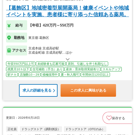
【葛飾区】地域密着型展開薬局！健康イベントや地域
イベントを実施、患者様に寄り添った信頼ある薬局。
給与
【年収】420万円～550万円
勤務地
東京都 葛飾区
京成本線 京成高砂駅
アクセス
京成金町線 京成高砂駅…ほか
年収550万円以上可
未経験者も応募可能
原則、引越しを伴う転勤なし
残業月10ｈ以下
住宅補助（手当）あり
産休・育休取得実績有り
スキルアップ
駅チカ
店舗数10～29
積極採用中
夏～秋入職可
年間休日120日以上
求人の詳細を見る
この求人に興味がある
更新日：2026年6月18日
保存する
正社員
ドラッグストア（調剤併設）
ドラッグストア（OTCのみ）