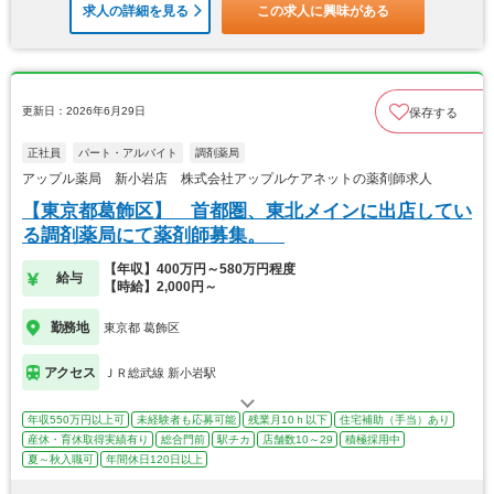
求人の詳細を見る
この求人に興味がある
更新日：2026年6月29日
保存する
正社員
パート・アルバイト
調剤薬局
アップル薬局 新小岩店 株式会社アップルケアネットの薬剤師求人
【東京都葛飾区】 首都圏、東北メインに出店してい
る調剤薬局にて薬剤師募集。
【年収】400万円～580万円程度
給与
【時給】2,000円～
勤務地
東京都 葛飾区
アクセス
ＪＲ総武線 新小岩駅
年収550万円以上可
未経験者も応募可能
残業月10ｈ以下
住宅補助（手当）あり
産休・育休取得実績有り
総合門前
駅チカ
店舗数10～29
積極採用中
夏～秋入職可
年間休日120日以上