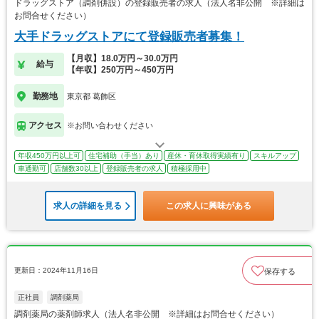
ドラッグストア（調剤併設）の登録販売者の求人（法人名非公開 ※詳細は
お問合せください）
大手ドラッグストアにて登録販売者募集！
【月収】18.0万円～30.0万円
給与
【年収】250万円～450万円
勤務地
東京都 葛飾区
アクセス
※お問い合わせください
年収450万円以上可
住宅補助（手当）あり
産休・育休取得実績有り
スキルアップ
車通勤可
店舗数30以上
登録販売者の求人
積極採用中
求人の詳細を見る
この求人に興味がある
更新日：2024年11月16日
保存する
正社員
調剤薬局
調剤薬局の薬剤師求人（法人名非公開 ※詳細はお問合せください）