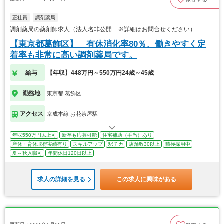
正社員
調剤薬局
調剤薬局の薬剤師求人（法人名非公開 ※詳細はお問合せください）
【東京都葛飾区】 有休消化率80％、働きやすく定
着率も非常に高い調剤薬局です。
給与
【年収】448万円～550万円24歳～45歳
勤務地
東京都 葛飾区
アクセス
京成本線 お花茶屋駅
年収550万円以上可
新卒も応募可能
住宅補助（手当）あり
産休・育休取得実績有り
スキルアップ
駅チカ
店舗数30以上
積極採用中
夏～秋入職可
年間休日120日以上
求人の詳細を見る
この求人に興味がある