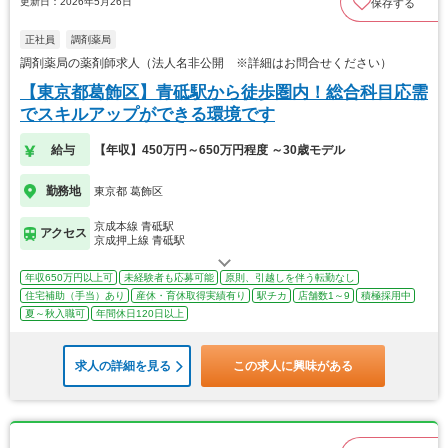
更新日：2026年5月26日
保存する
正社員
調剤薬局
調剤薬局の薬剤師求人（法人名非公開 ※詳細はお問合せください）
【東京都葛飾区】青砥駅から徒歩圏内！総合科目応需
でスキルアップができる環境です
給与
【年収】450万円～650万円程度 ～30歳モデル
勤務地
東京都 葛飾区
京成本線 青砥駅
アクセス
京成押上線 青砥駅
年収650万円以上可
未経験者も応募可能
原則、引越しを伴う転勤なし
住宅補助（手当）あり
産休・育休取得実績有り
駅チカ
店舗数1～9
積極採用中
夏～秋入職可
年間休日120日以上
求人の詳細を見る
この求人に興味がある