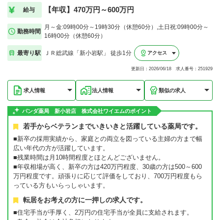
【年収】470万円～600万円
給与
月～金:09時00分～19時30分（休憩60分）,土日祝:09時00分～
勤務時間
16時00分（休憩60分）
最寄り駅
ＪＲ総武線「新小岩駅」 徒歩1分
アクセス
更新日：2026/06/18 求人番号：251929
求人情報
法人情報
類似の求人
パンダ薬局 新小岩店 株式会社ワイエムのポイント
若手からベテランまでいきいきと活躍している薬局です。
■新卒の採用実績から、家庭との両立を図っている主婦の方まで幅
広い年代の方が活躍しています。
■残業時間は月10時間程度とほとんどございません。
■年収相場が高く、新卒の方は420万円程度、30歳の方は500～600
万円程度です。頑張りに応じて評価をしており、700万円程度もら
っている方もいらっしゃいます。
転居をお考えの方に一押しの求人です。
■住宅手当が手厚く、2万円の住宅手当が全員に支給されます。