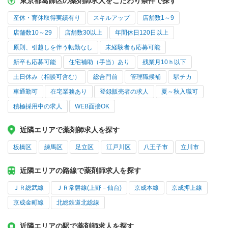
東京都葛飾区の薬剤師求人をこだわり条件で探す
産休・育休取得実績有り
スキルアップ
店舗数1～9
店舗数10～29
店舗数30以上
年間休日120日以上
原則、引越しを伴う転勤なし
未経験者も応募可能
新卒も応募可能
住宅補助（手当）あり
残業月10ｈ以下
土日休み（相談可含む）
総合門前
管理職候補
駅チカ
車通勤可
在宅業務あり
登録販売者の求人
夏～秋入職可
積極採用中の求人
WEB面接OK
近隣エリアで薬剤師求人を探す
板橋区
練馬区
足立区
江戸川区
八王子市
立川市
近隣エリアの路線で薬剤師求人を探す
ＪＲ総武線
ＪＲ常磐線(上野－仙台)
京成本線
京成押上線
京成金町線
北総鉄道北総線
近隣エリアの駅で薬剤師求人を探す