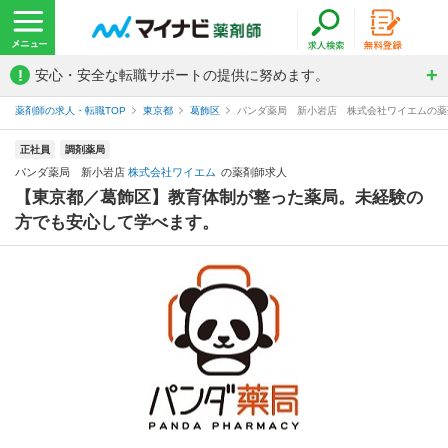
!
安心・安全な転職サポートの提供に努めます。
薬剤師の求人・転職TOP
東京都
葛飾区
パンダ薬局 新小岩店 株式会社ワイエムの薬
正社員
調剤薬局
パンダ薬局 新小岩店
株式会社ワイエム
の薬剤師求人
【東京都／葛飾区】教育体制が整った薬局。未経験の
方でも安心して学べます。