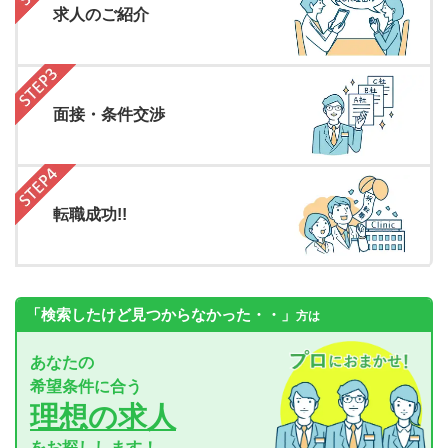
求人のご紹介
面接・条件交渉
転職成功!!
「検索したけど見つからなかった・・」
方は
あなたの
希望条件に合う
理想の求人
をお探しします！