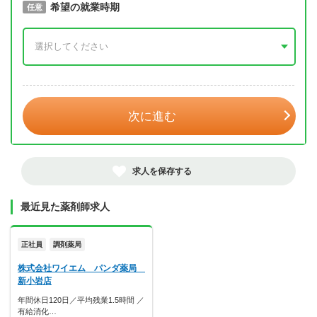
取得予定年
希望の就業時期
必須
任意
年 3月
次に進む
求人を保存する
最近見た薬剤師求人
正社員
調剤薬局
株式会社ワイエム パンダ薬局
新小岩店
年間休日120日／平均残業1.5時間 ／
有給消化…