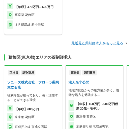
【年収】470万円～600万円
東京都 葛飾区
ＪＲ総武線 新小岩駅
最近見た薬剤師求人をもっと見る
葛飾区(東京都)エリアの薬剤師求人
正社員
調剤薬局
正社員
調剤薬局
ソユーズ株式会社 フローラ薬局
法人名非公開
東立石店
地域の病院からの処方箋が多く、複
雑な処方を勉強する…
福利厚生が整っており、長く活躍す
ることができる環境…
【年収】450万円～500万円程
度 30歳～モデル
【年収】600万円
東京都 葛飾区
東京都 葛飾区
京成金町線 京成金町駅
京成押上線 京成立石駅