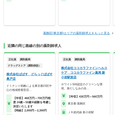
葛飾区(東京都)エリアの薬剤師求人をもっと見る
近隣の同じ路線の別の薬剤師求人
正社員
調剤薬局
正社員
調剤薬局
ドラッグストア（調剤併設）
株式会社ココカラファインヘルス
ケア ココカラファイン薬局 新
株式会社ぱぱす どらっぐぱぱす
小岩駅前店
奥戸店
ホワイト500認定のクリーンな環
ドミナント戦略による東京都23区中
境。身だしなみの自…
心の地域密着型店…
【年収】430万円～560万円
【年収】468万円～700万円程
度 24歳～50歳※経験を考慮し
東京都 葛飾区
決定いたします
【時給】2,000円～2,300円
ＪＲ総武線 新小岩駅