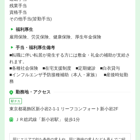
残業手当
資格手当
その他手当(皆勤手当)
福利厚生
雇用保険、労災保険、健康保険、厚生年金保険
手当・福利厚生備考
■転職に伴い転居が発生する方には敷金・礼金の補助が支給さ
れます。
■各種社会保険 ■在宅支援制度 ■定期健診 ■白衣貸与
■インフルエンザ予防接種補助（本人・家族） ■産後時短勤
務
勤務地・アクセス
駅チカ
東京都葛飾区新小岩2-1-1 リーフコンフォート新小岩2F
ＪＲ総武線「新小岩駅」 徒歩1分
同じエリアで似た条件の求人や、同じ路線の求人なども喜んでご紹