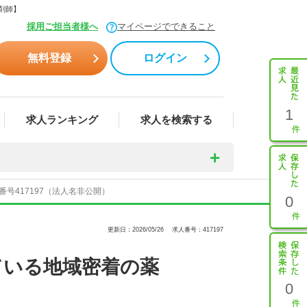
剤師】
採用ご担当者様へ
マイページでできること
無料登録
ログイン
1
求人ランキング
求人を検索する
号417197（法人名非公開）
0
更新日：2026/05/26
求人番号：417197
ている地域密着の薬
0