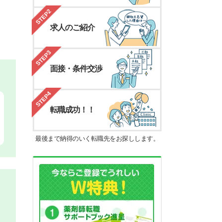
STEP2
求人のご紹介
STEP3
面接・条件交渉
STEP4
転職成功！！
最後まで納得のいく転職先をお探しします。