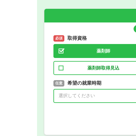
取得資格
必須
薬剤師
薬剤師取得見込
取得予定年
希望の就業時期
必須
任意
年 3月