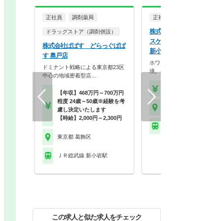
正社員
調剤薬局
正社員
調剤薬局
株式会社ココカラファイン
ドラッグストア（調剤併設）
スケア ココカラファイン
株式会社ぱぱす どらっぐぱぱ
新小岩駅前店
す 奥戸店
ホワイト500認定のクリーン
ドミナント戦略による東京都23区
境。身だしなみの自…
中心の地域密着型店…
【年収】430万円～56
【年収】468万円～700万円
程度 24歳～50歳※経験を考
東京都 葛飾区
慮し決定いたします
【時給】2,000円～2,300円
ＪＲ総武線 新小岩駅
東京都 葛飾区
ＪＲ総武線 新小岩駅
この求人と似た求人をチェック