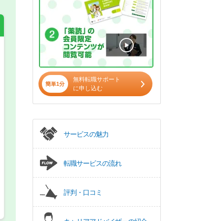
希望の働き方
必須
無料転職サポート
正社員
簡単1分
に申し込む
パート(週4日～5日)
サービスの魅力
転職サービスの流れ
評判・口コミ