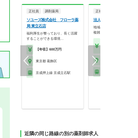
正社員
調剤薬局
正社員
調剤薬局
ソユーズ株式会社 フローラ薬
法人名非公開
局 東立石店
地域の病院からの処方箋が多
複雑な処方を勉強する…
福利厚生が整っており、長く活躍
することができる環境…
【年収】450万円～50
程度 30歳～モデル
【年収】600万円
東京都 葛飾区
東京都 葛飾区
京成金町線 京成金町駅
京成押上線 京成立石駅
近隣の同じ路線の別の薬剤師求人