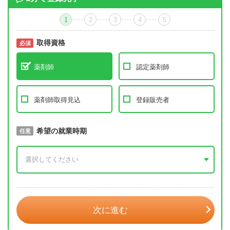
1
2
3
4
5
取得資格
必須
必須
薬剤師
認定薬剤師
薬剤師取得見込
登録販売者
取得予定年
希望の就業時期
必須
任意
年 3月
次に進む