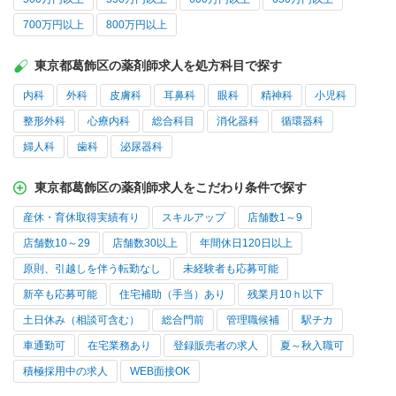
700万円以上
800万円以上
東京都葛飾区の薬剤師求人を処方科目で探す
内科
外科
皮膚科
耳鼻科
眼科
精神科
小児科
整形外科
心療内科
総合科目
消化器科
循環器科
婦人科
歯科
泌尿器科
東京都葛飾区の薬剤師求人をこだわり条件で探す
産休・育休取得実績有り
スキルアップ
店舗数1～9
店舗数10～29
店舗数30以上
年間休日120日以上
原則、引越しを伴う転勤なし
未経験者も応募可能
新卒も応募可能
住宅補助（手当）あり
残業月10ｈ以下
土日休み（相談可含む）
総合門前
管理職候補
駅チカ
車通勤可
在宅業務あり
登録販売者の求人
夏～秋入職可
積極採用中の求人
WEB面接OK