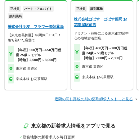
正社員
パート・アルバイト
正社員
調剤薬局
調剤薬局
株式会社ぱぱす ぱぱす薬局 お
花茶屋駅前店
株式会社明友 フラワー調剤薬局
ドミナント戦略による東京都23区中
【東京都葛飾区】年間休日131日！
心の地域密着型店…
落ち着いた店舗で…
【年収】468万円～700万円程
【年収】500万円～650万円程
度 24歳～50歳モデル
度 25歳～モデル
【時給】2,000円～2,300円
【時給】2,500円～3,000円
東京都 葛飾区
東京都 葛飾区
京成本線 お花茶屋駅
京成本線 お花茶屋駅
近隣の同じ路線の別の薬剤師求人をもっと見る
東京都の新着求人情報をアプリで見る
勤務地別の新着求人を毎日更新