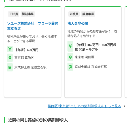
正社員
調剤薬局
正社員
調剤薬局
ソユーズ株式会社 フローラ薬局
法人名非公開
東立石店
地域の病院からの処方箋が多く、複
雑な処方を勉強する…
福利厚生が整っており、長く活躍す
ることができる環境…
【年収】450万円～500万円程
度 30歳～モデル
【年収】600万円
東京都 葛飾区
東京都 葛飾区
京成金町線 京成金町駅
京成押上線 京成立石駅
葛飾区(東京都)エリアの薬剤師求人をもっと見る
近隣の同じ路線の別の薬剤師求人