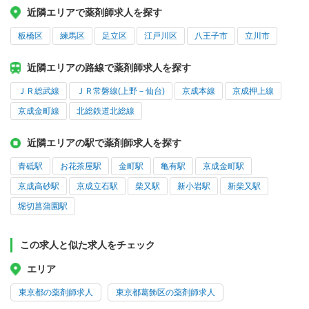
近隣エリアで薬剤師求人を探す
板橋区
練馬区
足立区
江戸川区
八王子市
立川市
近隣エリアの路線で薬剤師求人を探す
ＪＲ総武線
ＪＲ常磐線(上野－仙台)
京成本線
京成押上線
京成金町線
北総鉄道北総線
近隣エリアの駅で薬剤師求人を探す
青砥駅
お花茶屋駅
金町駅
亀有駅
京成金町駅
京成高砂駅
京成立石駅
柴又駅
新小岩駅
新柴又駅
堀切菖蒲園駅
この求人と似た求人をチェック
エリア
東京都の薬剤師求人
東京都葛飾区の薬剤師求人