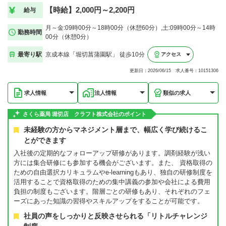
【時給】2,000円～2,200円
給与
月～金:09時00分～18時00分（休憩60分）,土:09時00分～14時
勤務時間
00分（休憩0分）
最寄り駅
京成本線「堀切菖蒲園駅」 徒歩10分
アクセス
更新日：2026/06/15 求人番号：10151306
求人情報
法人情報
類似の求人
さくら薬局 堀切店 クラフト株式会社のポイント
未経験の方からマネジメント層まで、幅広く学び続けるこ
とができます
入社後の定期的なフォローアップ研修があります。調剤経験が浅い
方には集合研修にも参加する機会がございます。また、 資格取得の
ための自由選択カリキュラムやe-learningもあり、独自の研修制度を
活用することで資格取得のための集中講義の参加や会社による費用
負担の制度もございます。階層ごとの研修もあり、それぞれのフェ
ーズにあった知識の習得やスキルアップをすることが可能です。
社員の声をしっかりと反映させられる「リトルチャレンジ