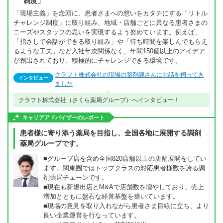
制度」
「現場主義」を念頭に、患者さまへの想いをカタチにする「リトル
チャレンジ制度」に取り組み、地域・店舗ごとに異なる患者さまの
ニーズやスタッフの思いを実現するよう努めています。例えば、
「指さしで会話ができる取り組み」や「待ち時間を楽しんでもらえ
るような工夫」など入社年次関係なく、年間150個以上のアイデア
が創出されており、積極的にチャレンジできる環境です。
クラフト株式会社の現場の薬剤師さんにお話を伺ってき
インタビュー
ました
クラフト株式会社（さくら薬局グループ）へインタビュー！
キャリアアドバイザーのレポート
患者様に寄り添う薬局を目指し、全国各地に展開する調剤
薬局グループです。
■グループ店を含め全国820店舗以上の店舗展開をしてい
ます。関東圏ではトップクラスの対応患者様数を誇る調
剤薬局チェーンです。
■現在も新規出店とM&Aで店舗数を増やしており、売上
増加とともに盤石な経営基盤を築いています。
■現場の意見を取り入れながら患者さま目線に立ち、より
良い企業運営を行なっています。