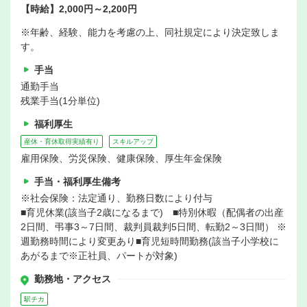
【時給】2,000円～2,200円
※年齢、経験、能力を考慮の上、同社規定により決定致しま
す。
手当
通勤手当
残業手当(1分単位)
福利厚生
産休・育休取得実績有り
スキルアップ
雇用保険、労災保険、健康保険、厚生年金保険
手当・福利厚生備考
※社会保険：法定通り、勤務日数により付与
■育児休業(該当子2歳になるまで) ■特別休暇（配偶者の出産
2日間、弔事3～7日間、裁判員裁判5日間、転勤2～3日間） ※
週勤務時間により変更あり■育児短時間勤務(該当子小学校に
あがるまで※正社員、パートが対象)
勤務地・アクセス
駅チカ