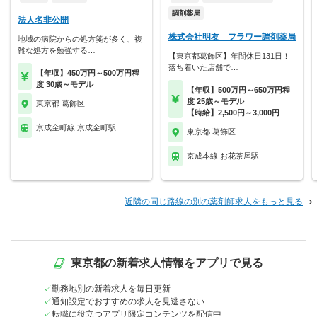
調剤薬局
法人名非公開
株式会社明友 フラワー調剤薬局
地域の病院からの処方箋が多く、複
雑な処方を勉強する…
【東京都葛飾区】年間休日131日！
落ち着いた店舗で…
【年収】450万円～500万円程
度 30歳～モデル
【年収】500万円～650万円程
度 25歳～モデル
東京都 葛飾区
【時給】2,500円～3,000円
京成金町線 京成金町駅
東京都 葛飾区
京成本線 お花茶屋駅
近隣の同じ路線の別の薬剤師求人をもっと見る
東京都の新着求人情報をアプリで見る
勤務地別の新着求人を毎日更新
通知設定でおすすめの求人を見逃さない
転職に役立つアプリ限定コンテンツを配信中