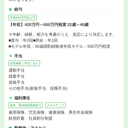
給与
年収600万円以上可
【年収】420万円～600万円程度 22歳～40歳
※年齢、経験、能力を考慮のうえ、規定により決定します。
■賞与：年2回■昇給：年1回
■モデル年収：30歳調剤経験者年収モデル：500万円程度
手当
住宅補助（手当）あり
通勤手当
残業手当
資格手当
その他手当(家族手当、役職手当)
福利厚生
産休・育休取得実績有り
スキルアップ
雇用保険、労災保険、健康保険、厚生年金保険
財形貯蓄、社員割引制度
勤務地・アクセス