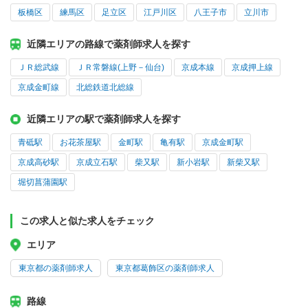
板橋区
練馬区
足立区
江戸川区
八王子市
立川市
近隣エリアの路線で薬剤師求人を探す
ＪＲ総武線
ＪＲ常磐線(上野－仙台)
京成本線
京成押上線
京成金町線
北総鉄道北総線
近隣エリアの駅で薬剤師求人を探す
青砥駅
お花茶屋駅
金町駅
亀有駅
京成金町駅
京成高砂駅
京成立石駅
柴又駅
新小岩駅
新柴又駅
堀切菖蒲園駅
この求人と似た求人をチェック
エリア
東京都の薬剤師求人
東京都葛飾区の薬剤師求人
路線