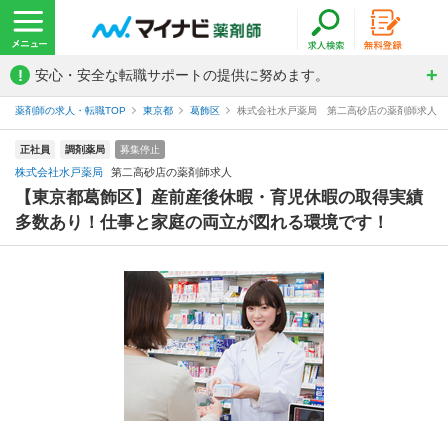
!
安心・安全な転職サポートの提供に努めます。
薬剤師の求人・転職TOP
東京都
葛飾区
株式会社水戸薬局 第二高砂店の薬剤師求人
正社員
調剤薬局
募集停止
株式会社水戸薬局
第二高砂店の薬剤師求人
【東京都葛飾区】産前産後休暇・育児休暇の取得実績
多数あり！仕事と家庭の両立が図れる環境です！