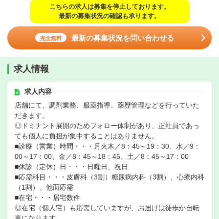
こちらの求人は募集を停止しております。
最新の募集状況の確認も承ります。
最新の募集状況を問い合わせる
完全無料
求人情報
求人内容
店舗にて、調剤業務、服薬指導、薬歴管理などを行っていた
だきます。
◎ドミナント展開のためフォロー体制があり、正社員であっ
ても個人に負担が集中することはありません。
■診療（営業）時間・・・月火木／8：45～19：30、水／9：
00～17：00、金／8：45～18：45、土／8：45～17：00
■休診（定休）日・・・日曜日、祝日
■応需科目・・・皮膚科（3割）糖尿病内科（3割）、心療内科
（1割）、他面応需
■在宅・・・居宅数件
◎在宅（個人宅）も応需していますが、お届けは徒歩か自転
車になります。