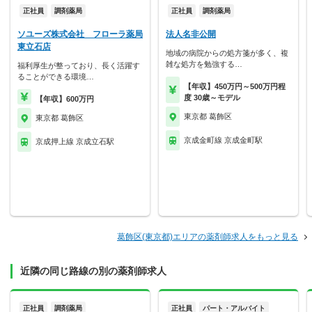
正社員
調剤薬局
正社員
調剤薬局
ソユーズ株式会社 フローラ薬局
法人名非公開
東立石店
地域の病院からの処方箋が多く、複
雑な処方を勉強する…
福利厚生が整っており、長く活躍す
ることができる環境…
【年収】450万円～500万円程
度 30歳～モデル
【年収】600万円
東京都 葛飾区
東京都 葛飾区
京成金町線 京成金町駅
京成押上線 京成立石駅
葛飾区(東京都)エリアの薬剤師求人をもっと見る
近隣の同じ路線の別の薬剤師求人
正社員
調剤薬局
正社員
パート・アルバイト