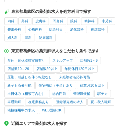
東京都葛飾区の薬剤師求人を処方科目で探す
内科
外科
皮膚科
耳鼻科
眼科
精神科
小児科
整形外科
心療内科
総合科目
消化器科
循環器科
婦人科
歯科
泌尿器科
東京都葛飾区の薬剤師求人をこだわり条件で探す
産休・育休取得実績有り
スキルアップ
店舗数1～9
店舗数10～29
店舗数30以上
年間休日120日以上
原則、引越しを伴う転勤なし
未経験者も応募可能
新卒も応募可能
住宅補助（手当）あり
残業月10ｈ以下
土日休み（相談可含む）
総合門前
管理職候補
駅チカ
車通勤可
在宅業務あり
登録販売者の求人
夏～秋入職可
積極採用中の求人
WEB面接OK
近隣エリアで薬剤師求人を探す