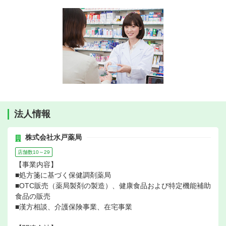
法人情報
株式会社水戸薬局
店舗数10～29
【事業内容】
■処方箋に基づく保健調剤薬局
■OTC販売（薬局製剤の製造）、健康食品および特定機能補助
食品の販売
■漢方相談、介護保険事業、在宅事業