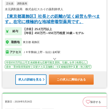
正社員
調剤薬局
水元調剤薬局 株式会社スカイの薬剤師求人
【東京都葛飾区】社長との距離が近く経営も学べま
す。在宅に積極的な地域密着型薬局です。
【月収】25.0万円以上
給与
【年収】450万円～650万円程度 30歳～モデル
勤務地
東京都 葛飾区
アクセス
ＪＲ常磐線(上野－仙台) 金町駅
年収650万円以上可
未経験者も応募可能
原則、引越しを伴う転勤なし
産休・育休取得実績有り
駅チカ
店舗数1～9
積極採用中
夏～秋入職可
求人の詳細を見る
この求人に興味がある
更新日：2026年5月26日
保存する