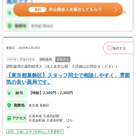
更新日：2025年2月18日
保存する
パート・アルバイト
調剤薬局
募集停止
調剤薬局の薬剤師求人（法人名非公開 ※詳細はお問合せください）
【東京都葛飾区】スタッフ同士で相談しやすく、雰囲
気の良い薬局です。
給与
【時給】2,300円～2,300円
勤務地
東京都 葛飾区
京成本線 京成高砂駅
アクセス
京成金町線 京成高砂駅…ほか
原則、引越しを伴う転勤なし
車通勤可