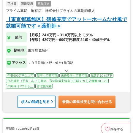
正社員
調剤薬局
募集停止
プライム薬局 亀有店 株式会社プライムの薬剤師求人
【東京都葛飾区】研修充実でアットーホームな社風で
就業可能です＜薬剤師＞
【月収】24.0万円～31.0万円以上 モデル
給与
【年収】420万円～600万円程度 24歳～40歳モデル
勤務地
東京都 葛飾区
アクセス
ＪＲ常磐線(上野－仙台) 亀有駅
年収600万円以上可
新卒も応募可能
未経験者も応募可能
残業月10ｈ以下
住宅補助（手当）あり
産休・育休取得実績有り
駅チカ
店舗数10～29
年間休日120日以上
管理職候補
求人の詳細を見る
最新の募集状況を問い合わせる
更新日：2025年2月18日
保存する