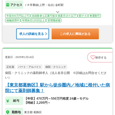
アクセス
ＪＲ常磐線(上野－仙台) 金町駅
年収500万円以上可
未経験者も応募可能
残業月10ｈ以下
駅チカ
車通勤可
積極採用中
年間休日120日以上
管理職候補
求人の詳細を見る
この求人に興味がある
更新日：2025年1月14日
保存する
正社員
パート・アルバイト
病院・クリニック
病院・クリニックの薬剤師求人（法人名非公開 ※詳細はお問合せくださ
い）
【東京都葛飾区】駅から徒歩圏内／地域に根付いた病
院にて薬剤師募集！
【年収】470万円～550万円程度 24歳～モデル
給与
【時給】2,200円～
勤務地
東京都 葛飾区