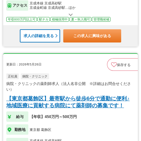
京成本線 京成高砂駅
アクセス
京成金町線 京成高砂駅…ほか
年収600万円以上可
駅チカ
積極採用中
夏～秋入職可
管理職候補
求人の詳細を見る
この求人に興味がある
更新日：2026年5月26日
保存する
正社員
病院・クリニック
病院・クリニックの薬剤師求人（法人名非公開 ※詳細はお問合せくださ
い）
【東京都葛飾区】最寄駅から徒歩6分で通勤に便利♪
地域医療に貢献する病院にて薬剤師の募集です！
給与
【年収】450万円～500万円
勤務地
東京都 葛飾区
京成本線 京成高砂駅