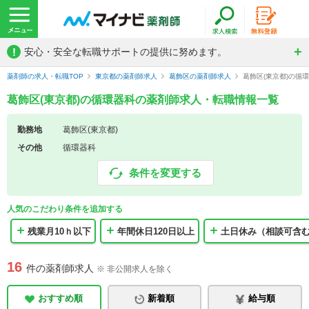
!
安心・安全な転職サポートの提供に努めます。
薬剤師の求人・転職TOP
東京都の薬剤師求人
葛飾区の薬剤師求人
葛飾区(東京都)の循
葛飾区(東京都)の循環器科の薬剤師求人・転職情報一覧
勤務地
葛飾区(東京都)
その他
循環器科
条件を変更する
人気のこだわり条件を追加する
残業月10ｈ以下
年間休日120日以上
土日休み（相談可含
16
件の薬剤師求人
※ 非公開求人を除く
おすすめ順
新着順
給与順