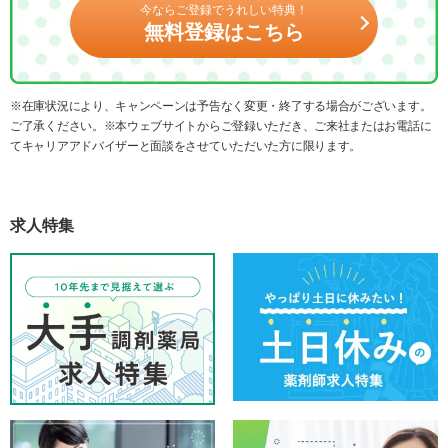
今ならご登録でうれしい特典！
無料登録はこちら
※在庫状況により、キャンペーンは予告なく変更・終了する場合がございます。
ご了承ください。※本ウェブサイトからご登録いただき、ご来社またはお電話に
てキャリアアドバイザーと面談をさせていただいた方に限ります。
求人特集