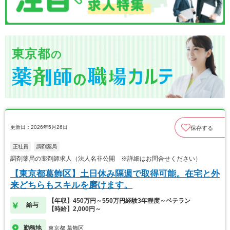
東京都
の
更新日：2026年5月26日
保存する
正社員
調剤薬局
調剤薬局の薬剤師求人（法人名非公開 ※詳細はお問合せください）
【東京都葛飾区】土日休み隔週で取得可能。在宅と外
来どちらもスキルを磨けます。
【年収】450万円～550万円経験3年程度～ベテラン
給与
【時給】2,000円～
勤務地
東京都 葛飾区