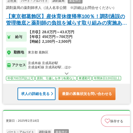
正社員
パート・アルバイト
調剤薬局
募集停止
調剤薬局の薬剤師求人（法人名非公開 ※詳細はお問合せください）
【東京都葛飾区】産休育休復帰率100％！調剤過誤の
管理徹底と薬剤師の負担を減らす取り組みの実施あ
り！
【月収】28.0万円～43.0万円
給与
【年収】450万円～700万円
【時給】2,100円～2,500円
勤務地
東京都 葛飾区
京成本線 京成高砂駅
アクセス
京成金町線 京成高砂駅…ほか
年収700万円以上可
原則、引越しを伴う転勤なし
車通勤可
年間休日120日以上
求人の詳細を見る
最新の募集状況を問い合わせる
更新日：2025年2月18日
保存する
パート・アルバイト
調剤薬局
募集停止