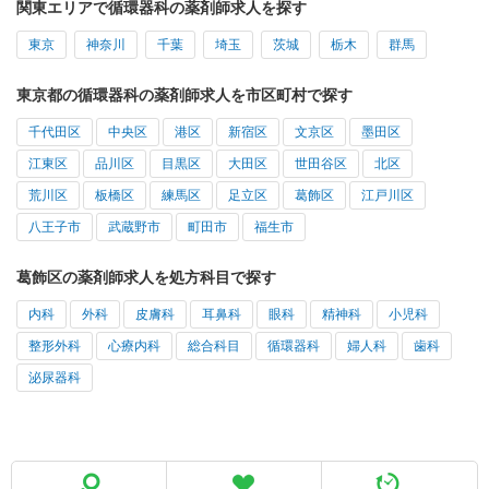
関東エリアで循環器科の薬剤師求人を探す
東京
神奈川
千葉
埼玉
茨城
栃木
群馬
東京都の循環器科の薬剤師求人を市区町村で探す
千代田区
中央区
港区
新宿区
文京区
墨田区
江東区
品川区
目黒区
大田区
世田谷区
北区
荒川区
板橋区
練馬区
足立区
葛飾区
江戸川区
八王子市
武蔵野市
町田市
福生市
葛飾区の薬剤師求人を処方科目で探す
内科
外科
皮膚科
耳鼻科
眼科
精神科
小児科
整形外科
心療内科
総合科目
循環器科
婦人科
歯科
泌尿器科