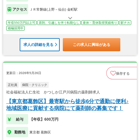
アクセス
ＪＲ常磐線(上野－仙台) 金町駅
年収550万円以上可
原則、引越しを伴う転勤なし
産休・育休取得実績有り
駅チカ
積極採用中
求人の詳細を見る
この求人に興味がある
更新日：2026年5月26日
保存する
正社員
病院・クリニック
社会福祉法人仁生社 かつしか江戸川病院の薬剤師求人
【東京都葛飾区】最寄駅から徒歩6分で通勤に便利♪
地域医療に貢献する病院にて薬剤師の募集です！
給与
【年収】600万円
勤務地
東京都 葛飾区