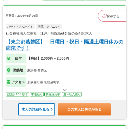
更新日：2026年5月26日
保存する
パート・アルバイト
病院・クリニック
社会福祉法人仁生社 江戸川病院高砂分院の薬剤師求人
【東京都葛飾区】 日曜日・祝日・隔週土曜日休みの
病院です！
給与
【時給】2,000円～2,500円
勤務地
東京都 葛飾区
アクセス
京成金町線 京成金町駅
残業月10ｈ以下
車通勤可
積極採用中
夏～秋入職可
求人の詳細を見る
この求人に興味がある