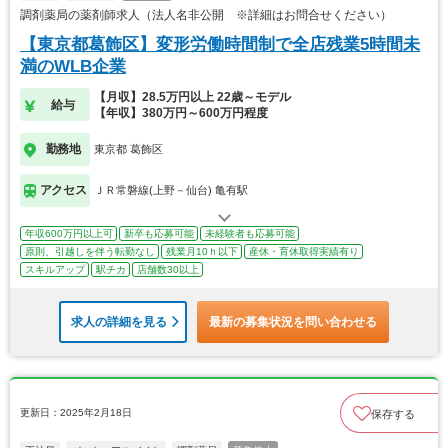
調剤薬局の薬剤師求人（法人名非公開 ※詳細はお問合せください）
【東京都葛飾区】変形労働時間制で全店残業5時間未
満のWLB企業
【月収】28.5万円以上 22歳～モデル
給与
【年収】380万円～600万円程度
勤務地
東京都 葛飾区
アクセス
ＪＲ常磐線(上野－仙台) 亀有駅
年収600万円以上可
新卒も応募可能
未経験者も応募可能
原則、引越しを伴う転勤なし
残業月10ｈ以下
産休・育休取得実績有り
スキルアップ
駅チカ
店舗数30以上
求人の詳細を見る
最新の募集状況を問い合わせる
更新日：2025年2月18日
保存する