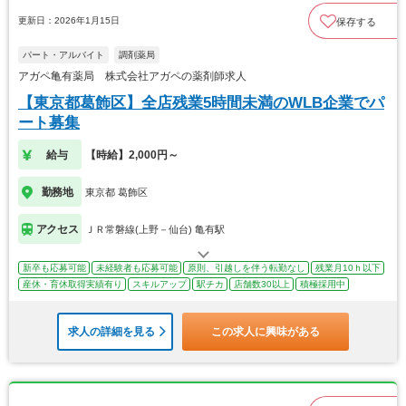
更新日：2026年1月15日
保存する
パート・アルバイト
調剤薬局
アガペ亀有薬局 株式会社アガペの薬剤師求人
【東京都葛飾区】全店残業5時間未満のWLB企業でパ
ート募集
給与
【時給】2,000円～
勤務地
東京都 葛飾区
アクセス
ＪＲ常磐線(上野－仙台) 亀有駅
新卒も応募可能
未経験者も応募可能
原則、引越しを伴う転勤なし
残業月10ｈ以下
産休・育休取得実績有り
スキルアップ
駅チカ
店舗数30以上
積極採用中
求人の詳細を見る
この求人に興味がある