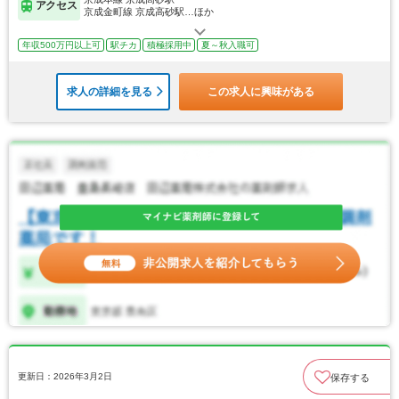
アクセス
京成金町線 京成高砂駅…ほか
年収500万円以上可
駅チカ
積極採用中
夏～秋入職可
求人の詳細を見る
この求人に興味がある
更新日：2026年3月2日
保存する