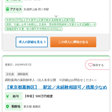
アクセス
京成押上線 四ツ木駅
年収550万円以上可
新卒も応募可能
未経験者も応募可能
原則、引越しを伴う転勤なし
産休・育休取得実績有り
駅チカ
店舗数1～9
積極採用中
夏～秋入職可
年間休日120日以上
求人の詳細を見る
この求人に興味がある
更新日：2025年5月7日
保存する
正社員
調剤薬局
調剤薬局の薬剤師求人（法人名非公開 ※詳細はお問合せください）
【東京都葛飾区】 駅近／未経験相談可／残業少なめ
給与
【年収】500万円程度
勤務地
東京都 葛飾区