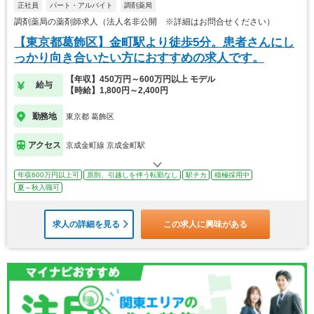
正社員
パート・アルバイト
調剤薬局
調剤薬局の薬剤師求人（法人名非公開 ※詳細はお問合せください）
【東京都葛飾区】金町駅より徒歩5分。患者さんにし
っかり向き合いたい方におすすめの求人です。
【年収】450万円～600万円以上 モデル
給与
【時給】1,800円～2,400円
勤務地
東京都 葛飾区
アクセス
京成金町線 京成金町駅
年収600万円以上可
原則、引越しを伴う転勤なし
駅チカ
積極採用中
夏～秋入職可
求人の詳細を見る
この求人に興味がある