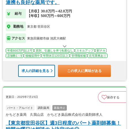
連携も良好な薬局です。
【月収】30.0万円～42.0万円
給与
【年収】500万円～600万円
勤務地
東京都 世田谷区
アクセス
東急田園都市線 池尻大橋駅
年収600万円以上可
原則、引越しを伴う転勤なし
スキルアップ
駅チカ
店舗数1～9
積極採用中
年間休日120日以上
管理職候補
在宅業務あり
求人の詳細を見る
この求人に興味がある
更新日：2025年7月15日
保存する
パート・アルバイト
調剤薬局
募集停止
かちどき薬局 久我山店 かちどき薬品株式会社の薬剤師求人
【東京都世田谷区】週3日程度のパート薬剤師募集！