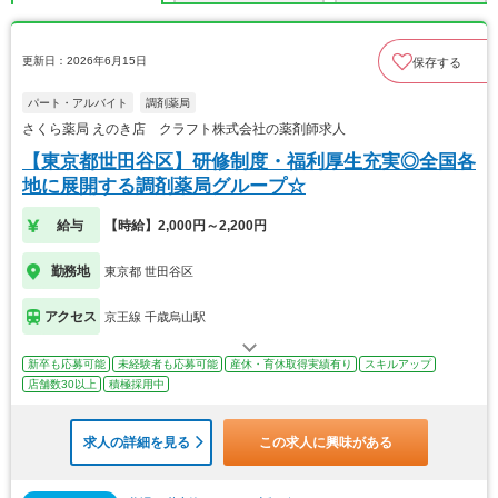
更新日：2026年6月15日
保存する
パート・アルバイト
調剤薬局
さくら薬局 えのき店 クラフト株式会社の薬剤師求人
【東京都世田谷区】研修制度・福利厚生充実◎全国各
地に展開する調剤薬局グループ☆
給与
【時給】2,000円～2,200円
勤務地
東京都 世田谷区
アクセス
京王線 千歳烏山駅
新卒も応募可能
未経験者も応募可能
産休・育休取得実績有り
スキルアップ
店舗数30以上
積極採用中
求人の詳細を見る
この求人に興味がある