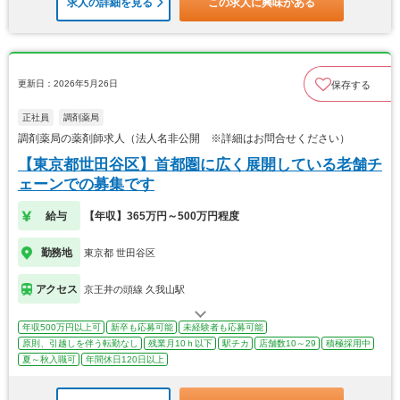
求人の詳細を見る
この求人に興味がある
更新日：2026年5月26日
保存する
正社員
調剤薬局
調剤薬局の薬剤師求人（法人名非公開 ※詳細はお問合せください）
【東京都世田谷区】首都圏に広く展開している老舗チ
ェーンでの募集です
給与
【年収】365万円～500万円程度
勤務地
東京都 世田谷区
アクセス
京王井の頭線 久我山駅
年収500万円以上可
新卒も応募可能
未経験者も応募可能
原則、引越しを伴う転勤なし
残業月10ｈ以下
駅チカ
店舗数10～29
積極採用中
夏～秋入職可
年間休日120日以上