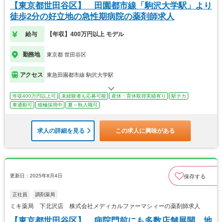
【東京都世田谷区】 田園都市線「駒沢大学駅」より
徒歩2分の好立地の急性期病院の薬剤師求人
給与
【年収】400万円以上 モデル
勤務地
東京都 世田谷区
アクセス
東急田園都市線 駒沢大学駅
年収400万円以上可
未経験者も応募可能
産休・育休取得実績有り
駅チカ
車通勤可
積極採用中
夏～秋入職可
求人の詳細を見る
この求人に興味がある
更新日：2025年8月4日
保存する
正社員
調剤薬局
ミキ薬局 下北沢店 株式会社メディカルファーマシィーの薬剤師求人
【東京都世田谷区】 病院門前にも多数店舗展開。地