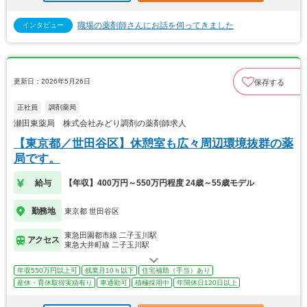
職場の薬剤師さんにお話を伺ってきました
インタビュー
更新日：2026年5月26日
保存する
正社員
調剤薬局
瀬田東薬局 株式会社みどり調剤の薬剤師求人
【東京都／世田谷区】休憩室も広々周辺環境抜群の薬
局です。
給与
【年収】400万円～550万円程度 24歳～55歳モデル
勤務地
東京都 世田谷区
東急田園都市線 二子玉川駅
アクセス
東急大井町線 二子玉川駅
年収550万円以上可
残業月10ｈ以下
住宅補助（手当）あり
産休・育休取得実績有り
車通勤可
積極採用中
年間休日120日以上