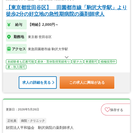
【東京都世田谷区】 田園都市線「駒沢大学駅」より
徒歩2分の好立地の急性期病院の薬剤師求人
給与
【時給】2,000円～
勤務地
東京都 世田谷区
アクセス
東急田園都市線 駒沢大学駅
未経験者も応募可能
産休・育休取得実績有り
駅チカ
車通勤可
積極採用中
夏～秋入職可
求人の詳細を見る
この求人に興味がある
更新日：2026年5月26日
保存する
正社員
病院・クリニック
財団法人平和協会 駒沢病院の薬剤師求人