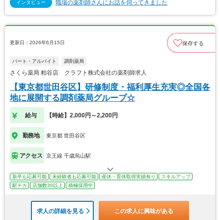
職場の薬剤師さんにお話を伺ってきました
インタビュー
更新日：2026年6月15日
保存する
パート・アルバイト
調剤薬局
さくら薬局 粕谷店 クラフト株式会社の薬剤師求人
【東京都世田谷区】研修制度・福利厚生充実◎全国各
地に展開する調剤薬局グループ☆
給与
【時給】2,000円～2,200円
勤務地
東京都 世田谷区
アクセス
京王線 千歳烏山駅
新卒も応募可能
未経験者も応募可能
産休・育休取得実績有り
スキルアップ
駅チカ
店舗数30以上
積極採用中
求人の詳細を見る
この求人に興味がある