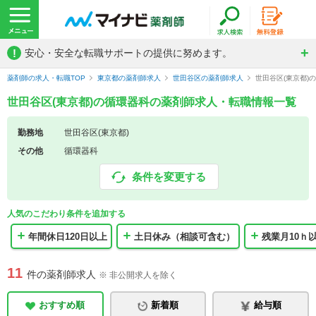
!
安心・安全な転職サポートの提供に努めます。
薬剤師の求人・転職TOP
東京都の薬剤師求人
世田谷区の薬剤師求人
世田谷区(東京都)
世田谷区(東京都)の循環器科の薬剤師求人・転職情報一覧
勤務地
世田谷区(東京都)
その他
循環器科
条件を変更する
人気のこだわり条件を追加する
年間休日120日以上
土日休み（相談可含む）
残業月10ｈ
11
件の薬剤師求人
※ 非公開求人を除く
おすすめ順
新着順
給与順