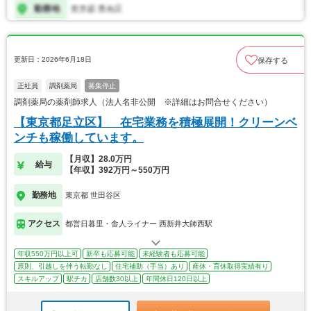
更新日：2026年6月18日
保存する
正社員
調剤薬局
募集停止
調剤薬局の薬剤師求人（法人名非公開 ※詳細はお問合せください）
【東京都足立区】 在宅業務を積極展開！クリーンベ
ンチも稼働しています。
【月収】28.0万円
給与
【年収】392万円～550万円
勤務地
東京都 世田谷区
アクセス
都営日暮里・舎人ライナー 西新井大師西駅
年収550万円以上可
新卒も応募可能
未経験者も応募可能
原則、引越しを伴う転勤なし
住宅補助（手当）あり
産休・育休取得実績有り
スキルアップ
駅チカ
店舗数30以上
年間休日120日以上