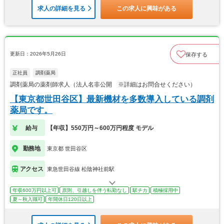
求人の詳細を見る
この求人に興味がある
更新日：2026年5月26日
保存する
正社員
調剤薬局
調剤薬局の薬剤師求人（法人名非公開 ※詳細はお問合せください）
【東京都世田谷区】最新機材を多数導入している調剤
薬局です。
給与
【年収】550万円～600万円程度 モデル
勤務地
東京都 世田谷区
アクセス
東急世田谷線 松陰神社前駅
年収600万円以上可
原則、引越しを伴う転勤なし
駅チカ
積極採用中
夏～秋入職可
年間休日120日以上