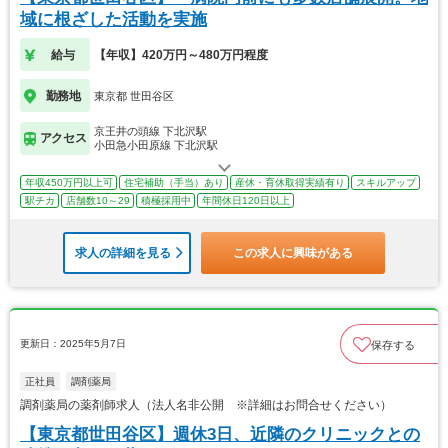
域に根ざした活動を実施
給与
【年収】420万円～480万円程度
勤務地
東京都 世田谷区
京王井の頭線 下北沢駅
アクセス
小田急小田原線 下北沢駅
年収450万円以上可
住宅補助（手当）あり
産休・育休取得実績有り
スキルアップ
駅チカ
店舗数10～29
積極採用中
年間休日120日以上
求人の詳細を見る
この求人に興味がある
更新日：2025年5月7日
保存する
正社員
調剤薬局
調剤薬局の薬剤師求人（法人名非公開 ※詳細はお問合せください）
【東京都世田谷区】週休3日、近隣のクリニックとの