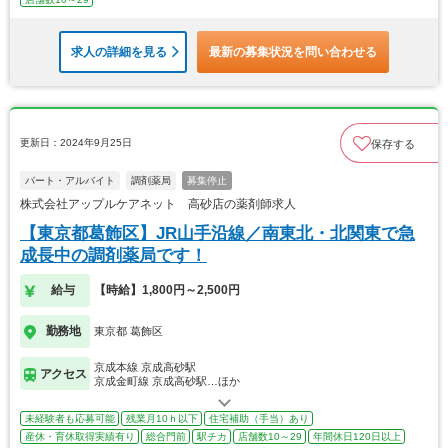
求人の詳細を見る
最新の募集状況を問い合わせる
更新日：2024年9月25日
保存する
パート・アルバイト
調剤薬局
募集停止
株式会社アップルケアネット 高砂店の薬剤師求人
【東京都葛飾区】JR山手沿線／南東北・北関東で急
成長中の調剤薬局です！
給与
【時給】1,800円～2,500円
勤務地
東京都 葛飾区
京成本線 京成高砂駅
アクセス
京成金町線 京成高砂駅…ほか
未経験者も応募可能
残業月10ｈ以下
住宅補助（手当）あり
産休・育休取得実績有り
総合門前
駅チカ
店舗数10～29
年間休日120日以上