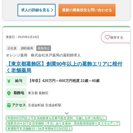
求人の詳細を見る
最新の募集状況を問い合わせる
更新日：2025年2月18日
保存する
正社員
調剤薬局
募集停止
オレンジ薬局 株式会社水戸薬局の薬剤師求人
【東京都葛飾区】創業90年以上の葛飾エリアに根付
く老舗薬局
給与
【年収】420万円～600万円程度 22歳～40歳
勤務地
東京都 葛飾区
アクセス
京成金町線 京成金町駅
年収600万円以上可
未経験者も応募可能
原則、引越しを伴う転勤なし
残業月10ｈ以下
住宅補助（手当）あり
産休・育休取得実績有り
スキルアップ
車通勤可
店舗数10～29
年間休日120日以上