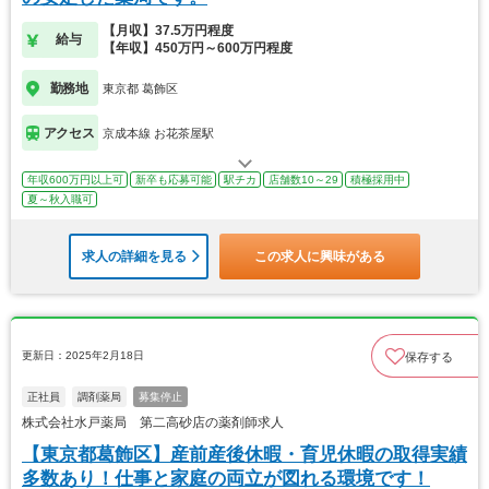
【月収】37.5万円程度
給与
【年収】450万円～600万円程度
勤務地
東京都 葛飾区
アクセス
京成本線 お花茶屋駅
年収600万円以上可
新卒も応募可能
駅チカ
店舗数10～29
積極採用中
夏～秋入職可
求人の詳細を見る
この求人に興味がある
更新日：2025年2月18日
保存する
正社員
調剤薬局
募集停止
株式会社水戸薬局 第二高砂店の薬剤師求人
【東京都葛飾区】産前産後休暇・育児休暇の取得実績
多数あり！仕事と家庭の両立が図れる環境です！