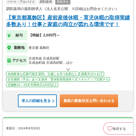
パート・アルバイト
調剤薬局
募集停止
調剤薬局の薬剤師求人（法人名非公開 ※詳細はお問合せください）
【東京都葛飾区】産前産後休暇・育児休暇の取得実績
多数あり！仕事と家庭の両立が図れる環境です！
給与
【時給】2,000円～
勤務地
東京都 葛飾区
京成本線 京成高砂駅
アクセス
京成金町線 京成高砂駅…ほか
未経験者も応募可能
原則、引越しを伴う転勤なし
残業月10ｈ以下
住宅補助（手当）あり
産休・育休取得実績有り
スキルアップ
駅チカ
店舗数10～29
年間休日120日以上
求人の詳細を見る
最新の募集状況を問い合わせる
更新日：2024年9月30日
保存する