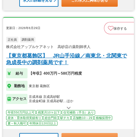
求人の詳細を見る
この求人に興味がある
更新日：2026年6月29日
保存する
正社員
調剤薬局
株式会社アップルケアネット 高砂店の薬剤師求人
【東京都葛飾区】 JR山手沿線／南東北・北関東で
急成長中の調剤薬局です！
給与
【年収】400万円～580万円程度
勤務地
東京都 葛飾区
京成本線 京成高砂駅
アクセス
京成金町線 京成高砂駅…ほか
年収550万円以上可
残業月10ｈ以下
住宅補助（手当）あり
産休・育休取得実績有り
総合門前
駅チカ
店舗数10～29
積極採用中
夏～秋入職可
年間休日120日以上