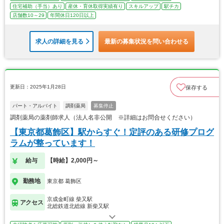
住宅補助（手当）あり
産休・育休取得実績有り
スキルアップ
駅チカ
店舗数10～29
年間休日120日以上
求人の詳細を見る
最新の募集状況を問い合わせる
更新日：2025年1月28日
保存する
パート・アルバイト
調剤薬局
募集停止
調剤薬局の薬剤師求人（法人名非公開 ※詳細はお問合せください）
【東京都葛飾区】駅からすぐ！定評のある研修プログ
ラムが整っています！
給与
【時給】2,000円～
勤務地
東京都 葛飾区
京成金町線 柴又駅
アクセス
北総鉄道北総線 新柴又駅