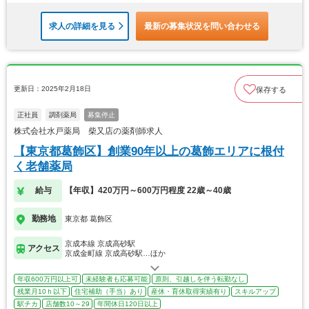
求人の詳細を見る
最新の募集状況を問い合わせる
更新日：2025年2月18日
保存する
正社員
調剤薬局
募集停止
株式会社水戸薬局 柴又店の薬剤師求人
【東京都葛飾区】創業90年以上の葛飾エリアに根付
く老舗薬局
給与
【年収】420万円～600万円程度 22歳～40歳
勤務地
東京都 葛飾区
京成本線 京成高砂駅
アクセス
京成金町線 京成高砂駅…ほか
年収600万円以上可
未経験者も応募可能
原則、引越しを伴う転勤なし
残業月10ｈ以下
住宅補助（手当）あり
産休・育休取得実績有り
スキルアップ
駅チカ
店舗数10～29
年間休日120日以上