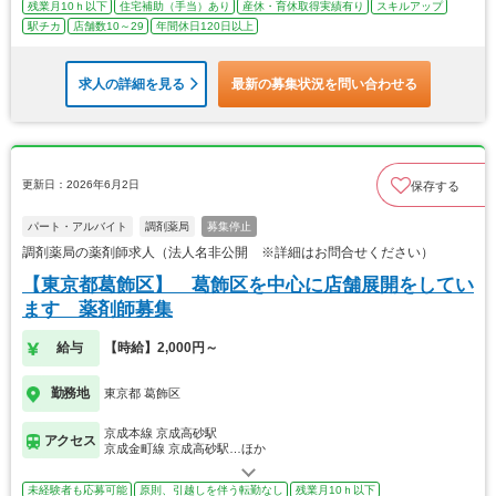
残業月10ｈ以下
住宅補助（手当）あり
産休・育休取得実績有り
スキルアップ
駅チカ
店舗数10～29
年間休日120日以上
求人の詳細を見る
最新の募集状況を問い合わせる
更新日：2026年6月2日
保存する
パート・アルバイト
調剤薬局
募集停止
調剤薬局の薬剤師求人（法人名非公開 ※詳細はお問合せください）
【東京都葛飾区】 葛飾区を中心に店舗展開をしてい
ます 薬剤師募集
給与
【時給】2,000円～
勤務地
東京都 葛飾区
京成本線 京成高砂駅
アクセス
京成金町線 京成高砂駅…ほか
未経験者も応募可能
原則、引越しを伴う転勤なし
残業月10ｈ以下