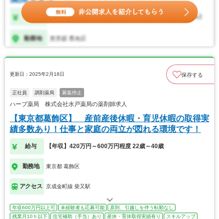
更新日：2025年2月18日
保存する
正社員
調剤薬局
募集停止
ハーブ薬局 株式会社水戸薬局の薬剤師求人
【東京都葛飾区】 産前産後休暇・育児休暇の取得実
績多数あり！仕事と家庭の両立が図れる環境です！
給与
【年収】420万円～600万円程度 22歳～40歳
勤務地
東京都 葛飾区
アクセス
京成金町線 柴又駅
年収600万円以上可
未経験者も応募可能
原則、引越しを伴う転勤なし
残業月10ｈ以下
住宅補助（手当）あり
産休・育休取得実績有り
スキルアップ