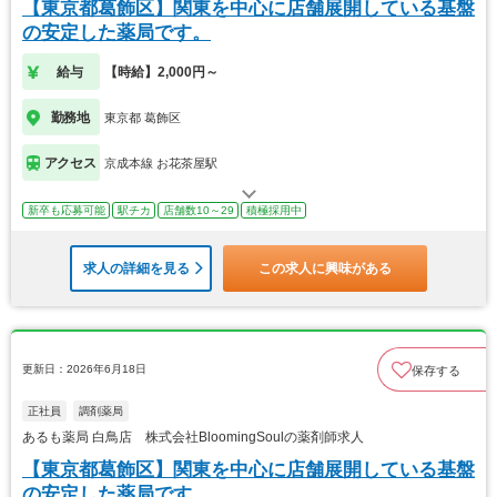
【東京都葛飾区】関東を中心に店舗展開している基盤
の安定した薬局です。
給与
【時給】2,000円～
勤務地
東京都 葛飾区
アクセス
京成本線 お花茶屋駅
新卒も応募可能
駅チカ
店舗数10～29
積極採用中
求人の詳細を見る
この求人に興味がある
更新日：2026年6月18日
保存する
正社員
調剤薬局
あるも薬局 白鳥店 株式会社BloomingSoulの薬剤師求人
【東京都葛飾区】関東を中心に店舗展開している基盤
の安定した薬局です。