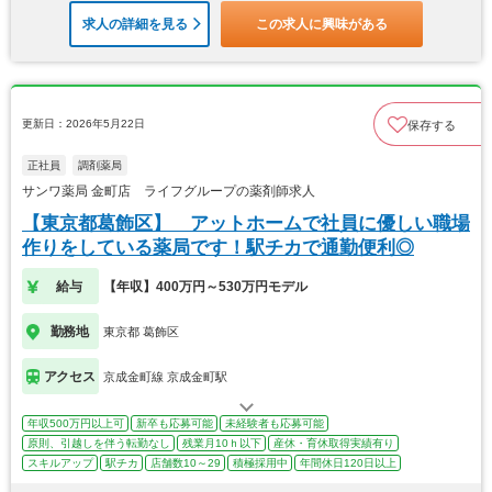
求人の詳細を見る
この求人に興味がある
更新日：2026年5月22日
保存する
正社員
調剤薬局
サンワ薬局 金町店 ライフグループの薬剤師求人
【東京都葛飾区】 アットホームで社員に優しい職場
作りをしている薬局です！駅チカで通勤便利◎
給与
【年収】400万円～530万円モデル
勤務地
東京都 葛飾区
アクセス
京成金町線 京成金町駅
年収500万円以上可
新卒も応募可能
未経験者も応募可能
原則、引越しを伴う転勤なし
残業月10ｈ以下
産休・育休取得実績有り
スキルアップ
駅チカ
店舗数10～29
積極採用中
年間休日120日以上