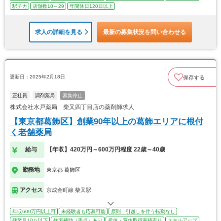
駅チカ
店舗数10～29
年間休日120日以上
求人の詳細を見る
最新の募集状況を問い合わせる
更新日：2025年2月18日
保存する
正社員
調剤薬局
募集停止
株式会社水戸薬局 柴又四丁目店の薬剤師求人
【東京都葛飾区】創業90年以上の葛飾エリアに根付
く老舗薬局
給与
【年収】420万円～600万円程度 22歳～40歳
勤務地
東京都 葛飾区
アクセス
京成金町線 柴又駅
年収600万円以上可
未経験者も応募可能
原則、引越しを伴う転勤なし
残業月10ｈ以下
住宅補助（手当）あり
産休・育休取得実績有り
スキルアップ