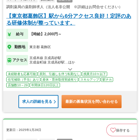
調剤薬局の薬剤師求人（法人名非公開 ※詳細はお問合せください）
【東京都葛飾区】駅から6分アクセス良好！定評のあ
る研修体制が整っています。
給与
【時給】2,000円～
勤務地
東京都 葛飾区
京成本線 京成高砂駅
アクセス
京成金町線 京成高砂駅…ほか
未経験者も応募可能
原則、引越しを伴う転勤なし
残業月10ｈ以下
住宅補助（手当）あり
産休・育休取得実績有り
スキルアップ
駅チカ
店舗数10～29
年間休日120日以上
求人の詳細を見る
最新の募集状況を問い合わせる
更新日：2025年1月28日
保存する