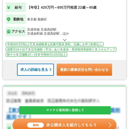
給与
【年収】420万円～600万円程度 22歳～40歳
勤務地
東京都 葛飾区
京成本線 京成高砂駅
アクセス
京成金町線 京成高砂駅…ほか
年収600万円以上可
未経験者も応募可能
原則、引越しを伴う転勤なし
残業月10ｈ以下
住宅補助（手当）あり
産休・育休取得実績有り
スキルアップ
駅チカ
店舗数10～29
年間休日120日以上
求人の詳細を見る
最新の募集状況を問い合わせる