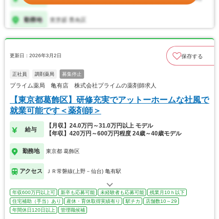
更新日：2026年3月2日
保存する
正社員
調剤薬局
募集停止
プライム薬局 亀有店 株式会社プライムの薬剤師求人
【東京都葛飾区】研修充実でアットーホームな社風で
就業可能です＜薬剤師＞
【月収】24.0万円～31.0万円以上 モデル
給与
【年収】420万円～600万円程度 24歳～40歳モデル
勤務地
東京都 葛飾区
アクセス
ＪＲ常磐線(上野－仙台) 亀有駅
年収600万円以上可
新卒も応募可能
未経験者も応募可能
残業月10ｈ以下
住宅補助（手当）あり
産休・育休取得実績有り
駅チカ
店舗数10～29
年間休日120日以上
管理職候補