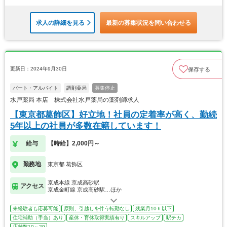
求人の詳細を見る
最新の募集状況を問い合わせる
更新日：2024年9月30日
保存する
パート・アルバイト
調剤薬局
募集停止
水戸薬局 本店 株式会社水戸薬局の薬剤師求人
【東京都葛飾区】好立地！社員の定着率が高く、勤続
5年以上の社員が多数在籍しています！
給与
【時給】2,000円～
勤務地
東京都 葛飾区
京成本線 京成高砂駅
アクセス
京成金町線 京成高砂駅…ほか
未経験者も応募可能
原則、引越しを伴う転勤なし
残業月10ｈ以下
住宅補助（手当）あり
産休・育休取得実績有り
スキルアップ
駅チカ
店舗数10～29