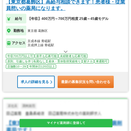
【東京都葛飾区】高給与相談できます！患者様・従業
員想いの薬局になります。
給与
【年収】400万円～700万円程度 25歳～45歳モデル
勤務地
東京都 葛飾区
京成本線 青砥駅
アクセス
京成押上線 青砥駅
年収700万円以上可
新卒も応募可能
未経験者も応募可能
原則、引越しを伴う転勤なし
産休・育休取得実績有り
駅チカ
車通勤可
店舗数10～29
年間休日120日以上
求人の詳細を見る
最新の募集状況を問い合わせる