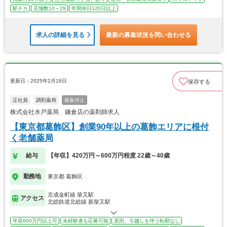
駅チカ
店舗数10～29
年間休日120日以上
求人の詳細を見る
最新の募集状況を問い合わせる
更新日：2025年2月18日
保存する
正社員
調剤薬局
募集停止
株式会社水戸薬局 鎌倉店の薬剤師求人
【東京都葛飾区】創業90年以上の葛飾エリアに根付
く老舗薬局
給与
【年収】420万円～600万円程度 22歳～40歳
勤務地
東京都 葛飾区
京成金町線 柴又駅
アクセス
北総鉄道北総線 新柴又駅
年収600万円以上可
未経験者も応募可能
原則、引越しを伴う転勤なし