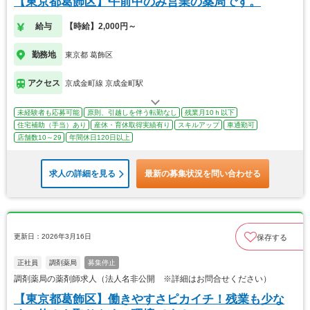
【東京都葛飾区】午前中のみ営業の薬局です。
給与
【時給】2,000円～
勤務地
東京都 葛飾区
アクセス
京成金町線 京成金町駅
未経験者も応募可能
原則、引越しを伴う転勤なし
残業月10ｈ以下
住宅補助（手当）あり
産休・育休取得実績有り
スキルアップ
車通勤可
店舗数10～29
年間休日120日以上
求人の詳細を見る
最新の募集状況を問い合わせる
更新日：2026年3月16日
保存する
正社員
調剤薬局
募集停止
調剤薬局の薬剤師求人（法人名非公開 ※詳細はお問合せください）
【東京都葛飾区】働きやすさピカイチ！残業も少な