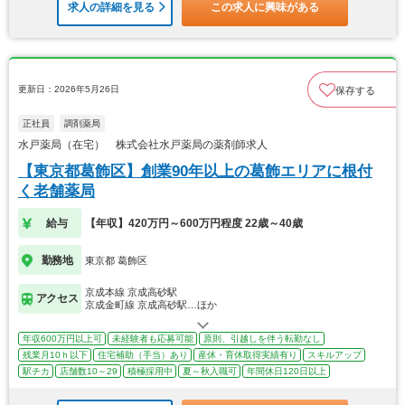
求人の詳細を見る
この求人に興味がある
更新日：2026年5月26日
保存する
正社員
調剤薬局
水戸薬局（在宅） 株式会社水戸薬局の薬剤師求人
【東京都葛飾区】創業90年以上の葛飾エリアに根付
く老舗薬局
給与
【年収】420万円～600万円程度 22歳～40歳
勤務地
東京都 葛飾区
京成本線 京成高砂駅
アクセス
京成金町線 京成高砂駅…ほか
年収600万円以上可
未経験者も応募可能
原則、引越しを伴う転勤なし
残業月10ｈ以下
住宅補助（手当）あり
産休・育休取得実績有り
スキルアップ
駅チカ
店舗数10～29
積極採用中
夏～秋入職可
年間休日120日以上