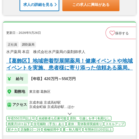
求人の詳細を見る
この求人に興味がある
更新日：2026年5月26日
保存する
正社員
調剤薬局
水戸薬局 本店 株式会社水戸薬局の薬剤師求人
【葛飾区】地域密着型展開薬局！健康イベントや地域
イベントを実施、患者様に寄り添った信頼ある薬局。
給与
【年収】420万円～550万円
勤務地
東京都 葛飾区
京成本線 京成高砂駅
アクセス
京成金町線 京成高砂駅…ほか
年収550万円以上可
未経験者も応募可能
原則、引越しを伴う転勤なし
残業月10ｈ以下
住宅補助（手当）あり
産休・育休取得実績有り
スキルアップ
駅チカ
店舗数10～29
積極採用中
夏～秋入職可
年間休日120日以上