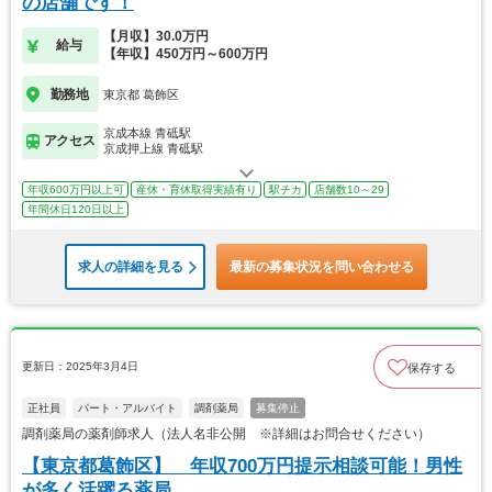
の店舗です！
【月収】30.0万円
給与
【年収】450万円～600万円
勤務地
東京都 葛飾区
京成本線 青砥駅
アクセス
京成押上線 青砥駅
年収600万円以上可
産休・育休取得実績有り
駅チカ
店舗数10～29
年間休日120日以上
求人の詳細を見る
最新の募集状況を問い合わせる
更新日：2025年3月4日
保存する
正社員
パート・アルバイト
調剤薬局
募集停止
調剤薬局の薬剤師求人（法人名非公開 ※詳細はお問合せください）
【東京都葛飾区】 年収700万円提示相談可能！男性
が多く活躍る薬局