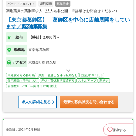
パート・アルバイト
調剤薬局
募集停止
調剤薬局の薬剤師求人（法人名非公開 ※詳細はお問合せください）
【東京都葛飾区】 葛飾区を中心に店舗展開をしてい
ます／薬剤師募集
給与
【時給】2,000円～
勤務地
東京都 葛飾区
アクセス
京成金町線 柴又駅
未経験者も応募可能
原則、引越しを伴う転勤なし
残業月10ｈ以下
住宅補助（手当）あり
産休・育休取得実績有り
スキルアップ
駅チカ
店舗数10～29
年間休日120日以上
求人の詳細を見る
最新の募集状況を問い合わせる
更新日：2024年9月30日
保存する