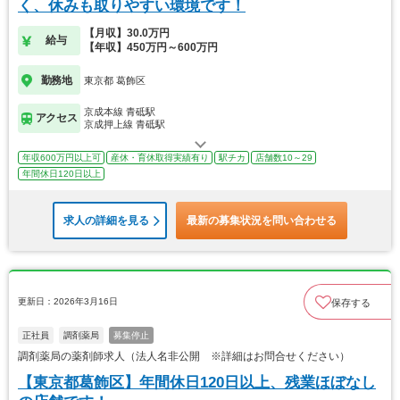
く、休みも取りやすい環境です！
【月収】30.0万円
給与
【年収】450万円～600万円
勤務地
東京都 葛飾区
京成本線 青砥駅
アクセス
京成押上線 青砥駅
年収600万円以上可
産休・育休取得実績有り
駅チカ
店舗数10～29
年間休日120日以上
求人の詳細を見る
最新の募集状況を問い合わせる
更新日：2026年3月16日
保存する
正社員
調剤薬局
募集停止
調剤薬局の薬剤師求人（法人名非公開 ※詳細はお問合せください）
【東京都葛飾区】年間休日120日以上、残業ほぼなし