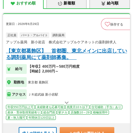
おすすめ順
新着順
給与順
更新日：2026年6月29日
保存する
正社員
パート・アルバイト
調剤薬局
アップル薬局 新小岩店 株式会社アップルケアネットの薬剤師求人
【東京都葛飾区】 首都圏、東北メインに出店してい
る調剤薬局にて薬剤師募集。
【年収】400万円～580万円程度
給与
【時給】2,000円～
勤務地
東京都 葛飾区
アクセス
ＪＲ総武線 新小岩駅
年収550万円以上可
未経験者も応募可能
残業月10ｈ以下
住宅補助（手当）あり
産休・育休取得実績有り
総合門前
駅チカ
店舗数10～29
積極採用中
夏～秋入職可
年間休日120日以上