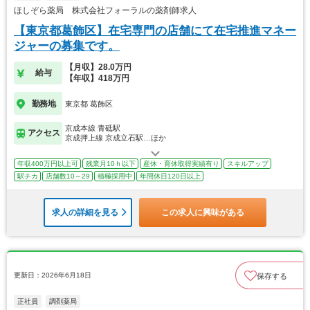
ほしぞら薬局 株式会社フォーラルの薬剤師求人
【東京都葛飾区】在宅専門の店舗にて在宅推進マネー
ジャーの募集です。
【月収】28.0万円
給与
【年収】418万円
勤務地
東京都 葛飾区
京成本線 青砥駅
アクセス
京成押上線 京成立石駅…ほか
年収400万円以上可
残業月10ｈ以下
産休・育休取得実績有り
スキルアップ
駅チカ
店舗数10～29
積極採用中
年間休日120日以上
求人の詳細を見る
この求人に興味がある
更新日：2026年6月18日
保存する
正社員
調剤薬局