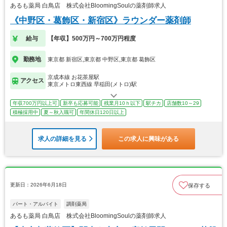
あるも薬局 白鳥店 株式会社BloomingSoulの薬剤師求人
《中野区・葛飾区・新宿区》ラウンダー薬剤師
給与
【年収】500万円～700万円程度
勤務地
東京都 新宿区,東京都 中野区,東京都 葛飾区
京成本線 お花茶屋駅
アクセス
東京メトロ東西線 早稲田(メトロ)駅
年収700万円以上可
新卒も応募可能
残業月10ｈ以下
駅チカ
店舗数10～29
積極採用中
夏～秋入職可
年間休日120日以上
求人の詳細を見る
この求人に興味がある
更新日：2026年6月18日
保存する
パート・アルバイト
調剤薬局
あるも薬局 白鳥店 株式会社BloomingSoulの薬剤師求人