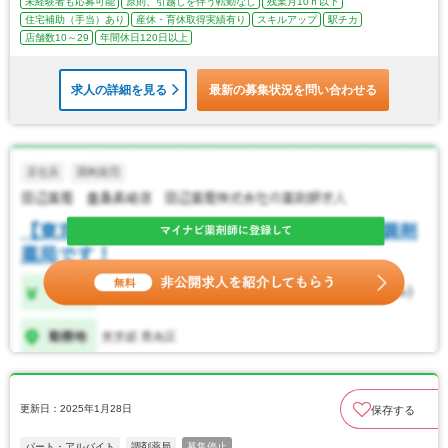
未経験者も応募可能
原則、引越しを伴う転勤なし
残業月10ｈ以下
住宅補助（手当）あり
産休・育休取得実績有り
スキルアップ
駅チカ
店舗数10～29
年間休日120日以上
求人の詳細を見る
最新の募集状況を問い合わせる
更新日：2025年1月28日
保存する
パート・アルバイト
調剤薬局
募集停止