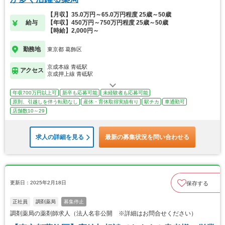
【月収】35.0万円～65.0万円程度 25歳～50歳
給与
【年収】450万円～750万円程度 25歳～50歳
【時給】2,000円～
勤務地
東京都 葛飾区
京成本線 青砥駅
アクセス
京成押上線 青砥駅
年収700万円以上可
新卒も応募可能
未経験者も応募可能
原則、引越しを伴う転勤なし
産休・育休取得実績有り
駅チカ
車通勤可
店舗数10～29
求人の詳細を見る
最新の募集状況を問い合わせる
更新日：2025年2月18日
保存する
正社員
調剤薬局
募集停止
調剤薬局の薬剤師求人（法人名非公開 ※詳細はお問合せください）