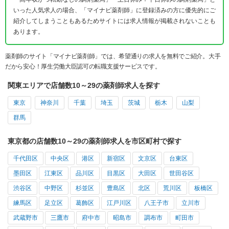
いった人気求人の場合、「マイナビ薬剤師」に登録済みの方に優先的にご
紹介してしまうこともあるためサイトには求人情報が掲載されないことも
あります。
薬剤師のサイト「マイナビ薬剤師」では、希望通りの求人を無料でご紹介。大手
だから安心！厚生労働大臣認可の転職支援サービスです。
関東エリアで店舗数10～29の薬剤師求人を探す
東京
神奈川
千葉
埼玉
茨城
栃木
山梨
群馬
東京都の店舗数10～29の薬剤師求人を市区町村で探す
千代田区
中央区
港区
新宿区
文京区
台東区
墨田区
江東区
品川区
目黒区
大田区
世田谷区
渋谷区
中野区
杉並区
豊島区
北区
荒川区
板橋区
練馬区
足立区
葛飾区
江戸川区
八王子市
立川市
武蔵野市
三鷹市
府中市
昭島市
調布市
町田市