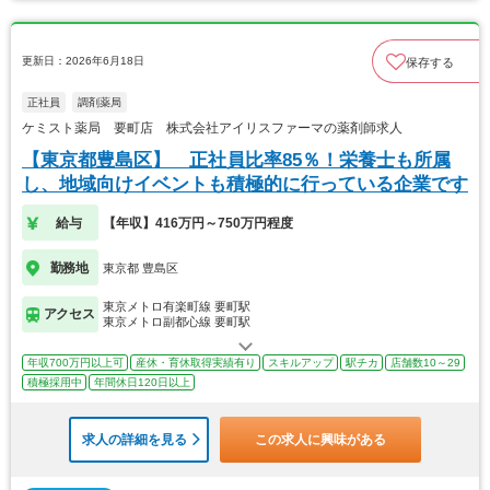
更新日：2026年6月18日
保存する
正社員
調剤薬局
ケミスト薬局 要町店 株式会社アイリスファーマの薬剤師求人
【東京都豊島区】 正社員比率85％！栄養士も所属
し、地域向けイベントも積極的に行っている企業です
給与
【年収】416万円～750万円程度
勤務地
東京都 豊島区
東京メトロ有楽町線 要町駅
アクセス
東京メトロ副都心線 要町駅
年収700万円以上可
産休・育休取得実績有り
スキルアップ
駅チカ
店舗数10～29
積極採用中
年間休日120日以上
求人の詳細を見る
この求人に興味がある