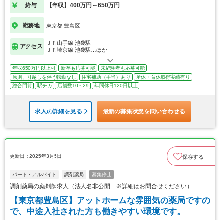
給与
【年収】400万円～650万円
勤務地
東京都 豊島区
ＪＲ山手線 池袋駅
アクセス
ＪＲ埼京線 池袋駅…ほか
年収650万円以上可
新卒も応募可能
未経験者も応募可能
原則、引越しを伴う転勤なし
住宅補助（手当）あり
産休・育休取得実績有り
総合門前
駅チカ
店舗数10～29
年間休日120日以上
求人の詳細を見る
最新の募集状況を問い合わせる
更新日：2025年3月5日
保存する
パート・アルバイト
調剤薬局
募集停止
調剤薬局の薬剤師求人（法人名非公開 ※詳細はお問合せください）
【東京都豊島区】アットホームな雰囲気の薬局ですの
で、中途入社された方も働きやすい環境です。