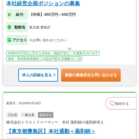
本社経営企画ポジションの募集
給与
【年収】400万円～650万円
勤務地
東京都 豊島区
アクセス
※お問い合わせください
年収650万円以上可
土日休み（相談可含む）
残業月10ｈ以下
産休・育休取得実績有り
総合門前
店舗数10～29
求人の詳細を見る
最新の募集状況を問い合わせる
更新日：2026年6月18日
保存する
正社員
一般企業
募集停止
株式会社トラストファーマシー 本社 薬剤師の薬剤師求人
【東京都豊島区】本社通勤＜薬剤師＞