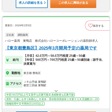
求人の詳細を見る
この求人に興味がある
更新日：2026年2月5日
保存する
正社員
調剤薬局
ハロー薬局 巣鴨店 株式会社ハローコーポレーションの薬剤師求人
【東京都豊島区】2025年3月開局予定の薬局です
【月収】42.0万円～58.0万円程度 25歳～50歳
給与
【年収】500万円～700万円程度 25歳～50歳別途：諸手当、
決算賞与
勤務地
東京都 豊島区
ＪＲ山手線 巣鴨駅
アクセス
都営三田線 巣鴨駅
年収700万円以上可
新卒も応募可能
未経験者も応募可能
原則、引越しを伴う転勤なし
産休・育休取得実績有り
駅チカ
店舗数10～29
積極採用中
年間休日120日以上