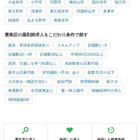
小金井市
小平市
日野市
東村山市
国分寺市
狛江市
東大和市
清瀬市
東久留米市
武蔵村山市
多摩市
稲城市
あきる野市
西東京市
豊島区の薬剤師求人をこだわり条件で探す
産休・育休取得実績有り
スキルアップ
店舗数1～9
店舗数10～29
店舗数30以上
年間休日120日以上
原則、引越しを伴う転勤なし
未経験者も応募可能
新卒も応募可能
住宅補助（手当）あり
残業月10ｈ以下
土日休み（相談可含む）
総合門前
管理職候補
駅チカ
車通勤可
在宅業務あり
夏～秋入職可
積極採用中の求人
WEB面接OK
最近見た求人
保存した求人
保存した検索条件