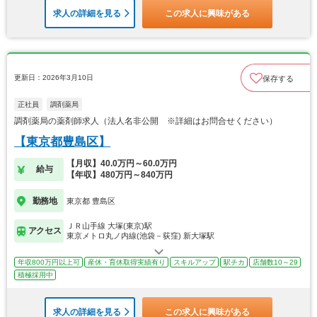
求人の詳細を見る
この求人に興味がある
更新日：2026年3月10日
保存する
正社員
調剤薬局
調剤薬局の薬剤師求人（法人名非公開 ※詳細はお問合せください）
【東京都豊島区】
【月収】40.0万円～60.0万円
給与
【年収】480万円～840万円
勤務地
東京都 豊島区
ＪＲ山手線 大塚(東京)駅
アクセス
東京メトロ丸ノ内線(池袋－荻窪) 新大塚駅
年収800万円以上可
産休・育休取得実績有り
スキルアップ
駅チカ
店舗数10～29
積極採用中
求人の詳細を見る
この求人に興味がある