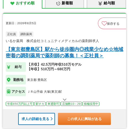
おすすめ順
新着順
給与順
更新日：2026年8月5日
保存する
正社員
調剤薬局
いるか薬局 株式会社コミュニティメディカルの薬剤師求人
【東京都豊島区】駅から徒歩圏内◎残業少なめ☆地域
密着の調剤薬局で薬剤師の募集！＜正社員＞
【月収】42.5万円年収510万モデル
給与
【年収】510万円～680万円
勤務地
東京都 豊島区
アクセス
ＪＲ山手線 大塚(東京)駅
年収650万円以上可
駅チカ
車通勤可
店舗数10～29
積極採用中
求人の詳細を見る
この求人に興味がある