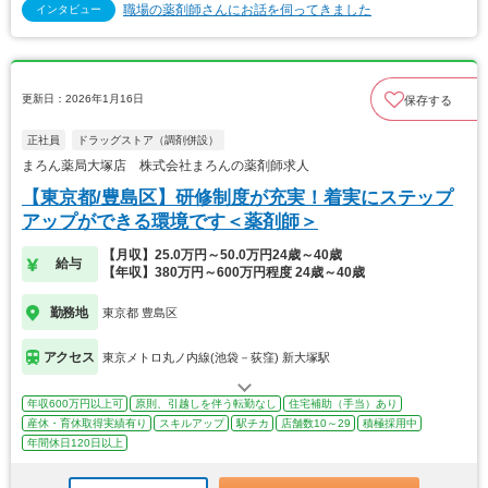
職場の薬剤師さんにお話を伺ってきました
インタビュー
更新日：2026年1月16日
保存する
正社員
ドラッグストア（調剤併設）
まろん薬局大塚店 株式会社まろんの薬剤師求人
【東京都/豊島区】研修制度が充実！着実にステップ
アップができる環境です＜薬剤師＞
【月収】25.0万円～50.0万円24歳～40歳
給与
【年収】380万円～600万円程度 24歳～40歳
勤務地
東京都 豊島区
アクセス
東京メトロ丸ノ内線(池袋－荻窪) 新大塚駅
年収600万円以上可
原則、引越しを伴う転勤なし
住宅補助（手当）あり
産休・育休取得実績有り
スキルアップ
駅チカ
店舗数10～29
積極採用中
年間休日120日以上