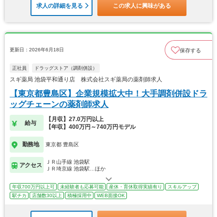
求人の詳細を見る
この求人に興味がある
更新日：2026年6月18日
保存する
正社員
ドラッグストア（調剤併設）
スギ薬局 池袋平和通り店 株式会社スギ薬局の薬剤師求人
【東京都豊島区】企業規模拡大中！大手調剤併設ドラ
ッグチェーンの薬剤師求人
【月収】27.0万円以上
給与
【年収】400万円～740万円モデル
勤務地
東京都 豊島区
ＪＲ山手線 池袋駅
アクセス
ＪＲ埼京線 池袋駅…ほか
年収700万円以上可
未経験者も応募可能
産休・育休取得実績有り
スキルアップ
駅チカ
店舗数30以上
積極採用中
WEB面接OK