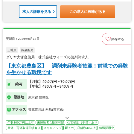
求人の詳細を見る
この求人に興味がある
更新日：2026年6月18日
保存する
正社員
調剤薬局
ダリヤ大塚台薬局 株式会社ウィーズの薬剤師求人
【東京都豊島区】 調剤未経験者歓迎！前職での経験
を生かせる環境です
【月収】40.0万円～70.0万円
給与
【年収】480万円～840万円
勤務地
東京都 豊島区
アクセス
都電荒川線 向原(東京)駅
年収800万円以上可
未経験者も応募可能
住宅補助（手当）あり
産休・育休取得実績有り
スキルアップ
駅チカ
店舗数30以上
積極採用中