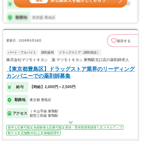
更新日：2026年6月18日
保存する
パート・アルバイト
調剤薬局
ドラッグストア（調剤併設）
株式会社マツモトキヨシ 薬 マツモトキヨシ 巣鴨駅北口店の薬剤師求人
【東京都豊島区】ドラッグストア業界のリーディング
カンパニーでの薬剤師募集
給与
【時給】2,000円～2,500円
勤務地
東京都 豊島区
ＪＲ山手線 巣鴨駅
アクセス
都営三田線 巣鴨駅
新卒も応募可能
未経験者も応募可能
産休・育休取得実績有り
スキルアップ
駅チカ
店舗数30以上
積極採用中