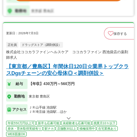
更新日：2026年7月3日
保存する
正社員
ドラッグストア（調剤併設）
株式会社ココカラファインヘルスケア ココカラファイン 西池袋店の薬剤
師求人
【東京都／豊島区】年間休日120日☆業界トップクラ
スDgsチェーンの安心母体◎＜調剤併設＞
給与
【年収】430万円～560万円
勤務地
東京都 豊島区
ＪＲ山手線 池袋駅
アクセス
ＪＲ埼京線 池袋駅…ほか
年収550万円以上可
新卒も応募可能
未経験者も応募可能
残業月10ｈ以下
産休・育休取得実績有り
駅チカ
店舗数30以上
積極採用中
在宅業務あり
WEB面接OK