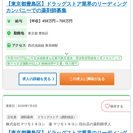
【東京都豊島区】ドラッグストア業界のリーディング
カンパニーでの薬剤師募集
給与
【年収】458万円～700万円
勤務地
東京都 豊島区
アクセス
西武池袋線 東長崎駅
年収700万円以上可
未経験者も応募可能
産休・育休取得実績有り
スキルアップ
駅チカ
店舗数30以上
積極採用中
夏～秋入職可
求人の詳細を見る
この求人に興味がある
更新日：2026年7月3日
保存する
正社員
調剤薬局
ドラッグストア（調剤併設）
株式会社マツモトキヨシ 薬 マツモトキヨシ 目白店の薬剤師求人
【東京都豊島区】ドラッグストア業界のリーディング