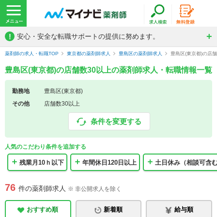
!
安心・安全な転職サポートの提供に努めます。
薬剤師の求人・転職TOP
東京都の薬剤師求人
豊島区の薬剤師求人
豊島区(東京都)の店
豊島区(東京都)の店舗数30以上の薬剤師求人・転職情報一覧
勤務地
豊島区(東京都)
その他
店舗数30以上
条件を変更する
人気のこだわり条件を追加する
残業月10ｈ以下
年間休日120日以上
土日休み（相談可含
76
件の薬剤師求人
※ 非公開求人を除く
おすすめ順
新着順
給与順