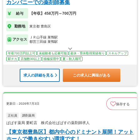
カンパニーでの薬剤師募集
給与
【年収】458万円～700万円
勤務地
東京都 豊島区
ＪＲ山手線 巣鴨駅
アクセス
都営三田線 巣鴨駅
年収700万円以上可
未経験者も応募可能
産休・育休取得実績有り
スキルアップ
駅チカ
店舗数30以上
積極採用中
夏～秋入職可
求人の詳細を見る
この求人に興味がある
更新日：2026年7月3日
保存する
正社員
調剤薬局
ぱぱす薬局 要町店 株式会社ぱぱすの薬剤師求人
【東京都豊島区】都内中心のドミナント展開！アット
ホームで働きやすい環境です！