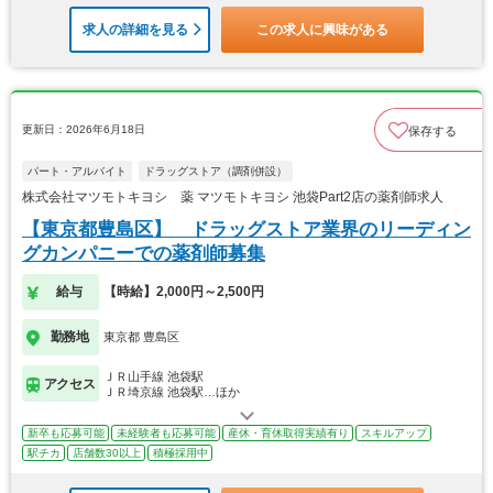
求人の詳細を見る
この求人に興味がある
更新日：2026年6月18日
保存する
パート・アルバイト
ドラッグストア（調剤併設）
株式会社マツモトキヨシ 薬 マツモトキヨシ 池袋Part2店の薬剤師求人
【東京都豊島区】 ドラッグストア業界のリーディン
グカンパニーでの薬剤師募集
給与
【時給】2,000円～2,500円
勤務地
東京都 豊島区
ＪＲ山手線 池袋駅
アクセス
ＪＲ埼京線 池袋駅…ほか
新卒も応募可能
未経験者も応募可能
産休・育休取得実績有り
スキルアップ
駅チカ
店舗数30以上
積極採用中