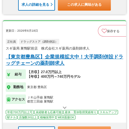
求人の詳細を見る
この求人に興味がある
更新日：2026年6月18日
保存する
正社員
ドラッグストア（調剤併設）
スギ薬局 巣鴨駅前店 株式会社スギ薬局の薬剤師求人
【東京都豊島区】企業規模拡大中！大手調剤併設ドラ
ッグチェーンの薬剤師求人
【月収】27.0万円以上
給与
【年収】400万円～740万円モデル
勤務地
東京都 豊島区
ＪＲ山手線 巣鴨駅
アクセス
都営三田線 巣鴨駅
年収700万円以上可
未経験者も応募可能
産休・育休取得実績有り
スキルアップ
駅チカ
店舗数30以上
積極採用中
WEB面接OK