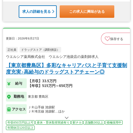
求人の詳細を見る
この求人に興味がある
更新日：2026年6月27日
保存する
正社員
ドラッグストア（調剤併設）
ウエルシア薬局株式会社 ウエルシア池袋店の薬剤師求人
【東京都豊島区】多彩なキャリアパスと子育て支援制
度充実♪高給与のドラッグストアチェーン◎
【月収】33.5万円
給与
【年収】515万円～650万円
勤務地
東京都 豊島区
ＪＲ山手線 池袋駅
アクセス
ＪＲ埼京線 池袋駅…ほか
年収650万円以上可
産休・育休取得実績有り
駅チカ
店舗数30以上
積極採用中
年間休日120日以上