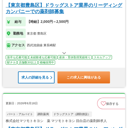
【東京都豊島区】ドラッグストア業界のリーディング
カンパニーでの薬剤師募集
給与
【時給】2,000円～2,500円
勤務地
東京都 豊島区
アクセス
西武池袋線 東長崎駅
新卒も応募可能
未経験者も応募可能
産休・育休取得実績有り
スキルアップ
駅チカ
店舗数30以上
積極採用中
求人の詳細を見る
この求人に興味がある
更新日：2026年6月18日
保存する
パート・アルバイト
調剤薬局
ドラッグストア（調剤併設）
株式会社マツモトキヨシ 薬 マツモトキヨシ 目白店の薬剤師求人