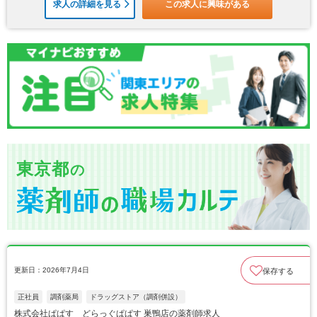
求人の詳細を見る
この求人に興味がある
東京都
の
更新日：2026年7月4日
保存する
正社員
調剤薬局
ドラッグストア（調剤併設）
株式会社ぱぱす どらっぐぱぱす 巣鴨店の薬剤師求人