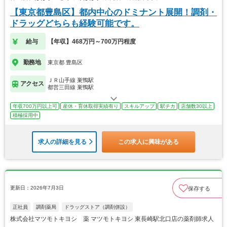
【東京都豊島区】都内中心のドミナント展開！調剤・
ドラッグどちらも経験可能です。
給与
【年収】468万円～700万円程度
勤務地
東京都 豊島区
ＪＲ山手線 巣鴨駅
アクセス
都営三田線 巣鴨駅
年収700万円以上可
産休・育休取得実績有り
スキルアップ
駅チカ
店舗数30以上
積極採用中
求人の詳細を見る
この求人に興味がある
更新日：2026年7月3日
保存する
正社員
調剤薬局
ドラッグストア（調剤併設）
株式会社マツモトキヨシ 薬 マツモトキヨシ 東長崎駅北口店の薬剤師求人