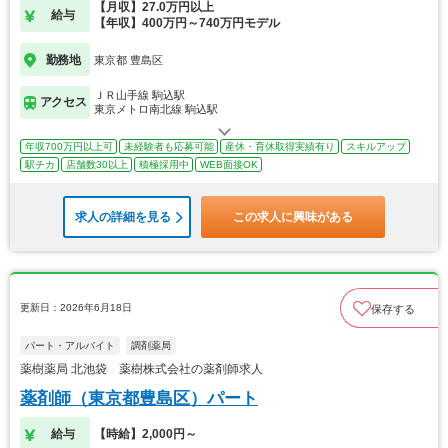
【月収】27.0万円以上
給与
【年収】400万円～740万円モデル
勤務地
東京都 豊島区
ＪＲ山手線 駒込駅
アクセス
東京メトロ南北線 駒込駅
年収700万円以上可
未経験者も応募可能
産休・育休取得実績有り
スキルアップ
駅チカ
店舗数30以上
積極採用中
WEB面接OK
求人の詳細を見る
この求人に興味がある
更新日：2026年6月18日
保存する
パート・アルバイト
調剤薬局
薬樹薬局 北池袋 薬樹株式会社の薬剤師求人
薬剤師（東京都豊島区）パート
給与
【時給】2,000円～