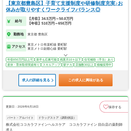
【東京都豊島区】子育て支援制度や研修制度充実♪お
休みが取りやすくワークライフバランス◎
【月収】34.5万円～50.0万円
給与
【年収】510万円～650万円
勤務地
東京都 豊島区
東京メトロ有楽町線 要町駅
アクセス
東京メトロ副都心線 要町駅
年収650万円以上可
新卒も応募可能
残業月10ｈ以下
住宅補助（手当）あり
産休・育休取得実績有り
スキルアップ
駅チカ
店舗数30以上
積極採用中
求人の詳細を見る
この求人に興味がある
更新日：2026年6月18日
保存する
パート・アルバイト
ドラッグストア（調剤併設）
株式会社ココカラファインヘルスケア ココカラファイン 目白店の薬剤師
求人