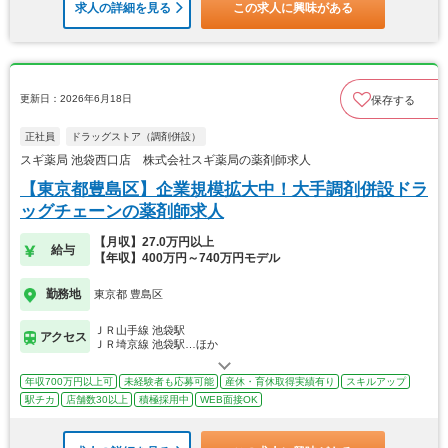
求人の詳細を見る
この求人に興味がある
更新日：2026年6月18日
保存する
正社員
ドラッグストア（調剤併設）
スギ薬局 池袋西口店 株式会社スギ薬局の薬剤師求人
【東京都豊島区】企業規模拡大中！大手調剤併設ドラ
ッグチェーンの薬剤師求人
【月収】27.0万円以上
給与
【年収】400万円～740万円モデル
勤務地
東京都 豊島区
ＪＲ山手線 池袋駅
アクセス
ＪＲ埼京線 池袋駅…ほか
年収700万円以上可
未経験者も応募可能
産休・育休取得実績有り
スキルアップ
駅チカ
店舗数30以上
積極採用中
WEB面接OK