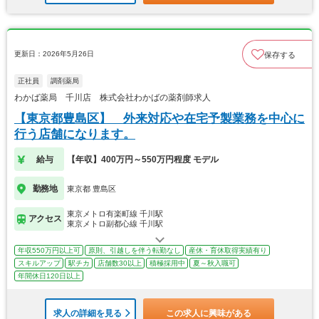
更新日：2026年5月26日
保存する
正社員
調剤薬局
わかば薬局 千川店 株式会社わかばの薬剤師求人
【東京都豊島区】 外来対応や在宅予製業務を中心に
行う店舗になります。
給与
【年収】400万円～550万円程度 モデル
勤務地
東京都 豊島区
東京メトロ有楽町線 千川駅
アクセス
東京メトロ副都心線 千川駅
年収550万円以上可
原則、引越しを伴う転勤なし
産休・育休取得実績有り
スキルアップ
駅チカ
店舗数30以上
積極採用中
夏～秋入職可
年間休日120日以上
求人の詳細を見る
この求人に興味がある