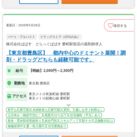
更新日：2026年5月26日
保存する
パート・アルバイト
ドラッグストア（OTCのみ）
株式会社ぱぱす どらっぐぱぱす 要町駅前店の薬剤師求人
【東京都豊島区】 都内中心のドミナント展開！調
剤・ドラッグどちらも経験可能です。
給与
【時給】2,000円～2,300円
勤務地
東京都 豊島区
東京メトロ有楽町線 要町駅
アクセス
東京メトロ副都心線 要町駅
新卒も応募可能
未経験者も応募可能
原則、引越しを伴う転勤なし
土日休み（相談可含む）
残業月10ｈ以下
住宅補助（手当）あり
産休・育休取得実績有り
総合門前
スキルアップ
駅チカ
店舗数30以上
積極採用中
夏～秋入職可
在宅業務あり