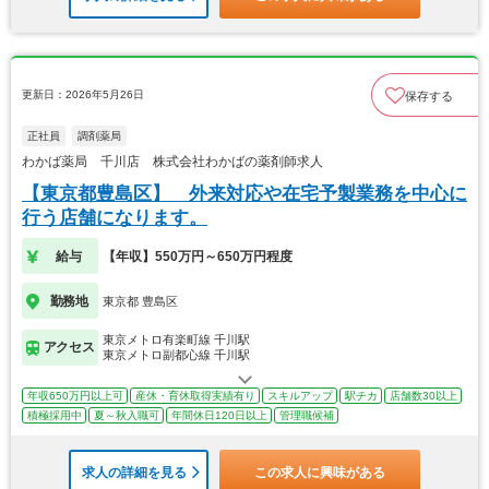
更新日：2026年5月26日
保存する
正社員
調剤薬局
わかば薬局 千川店 株式会社わかばの薬剤師求人
【東京都豊島区】 外来対応や在宅予製業務を中心に
行う店舗になります。
給与
【年収】550万円～650万円程度
勤務地
東京都 豊島区
東京メトロ有楽町線 千川駅
アクセス
東京メトロ副都心線 千川駅
年収650万円以上可
産休・育休取得実績有り
スキルアップ
駅チカ
店舗数30以上
積極採用中
夏～秋入職可
年間休日120日以上
管理職候補
求人の詳細を見る
この求人に興味がある