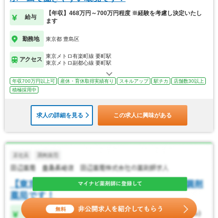
【年収】468万円～700万円程度 ※経験を考慮し決定いたし
給与
ます
勤務地
東京都 豊島区
東京メトロ有楽町線 要町駅
アクセス
東京メトロ副都心線 要町駅
年収700万円以上可
産休・育休取得実績有り
スキルアップ
駅チカ
店舗数30以上
積極採用中
求人の詳細を見る
この求人に興味がある