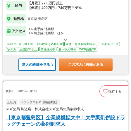
【月収】27.0万円以上
給与
【年収】400万円～740万円モデル
勤務地
東京都 豊島区
ＪＲ山手線 池袋駅
アクセス
ＪＲ埼京線 池袋駅…ほか
年収700万円以上可
未経験者も応募可能
産休・育休取得実績有り
スキルアップ
駅チカ
店舗数30以上
積極採用中
夏～秋入職可
WEB面接OK
求人の詳細を見る
この求人に興味がある
更新日：2026年6月18日
保存する
正社員
ドラッグストア（調剤併設）
スギ薬局 駒込店 株式会社スギ薬局の薬剤師求人
【東京都豊島区】企業規模拡大中！大手調剤併設ドラ
ッグチェーンの薬剤師求人