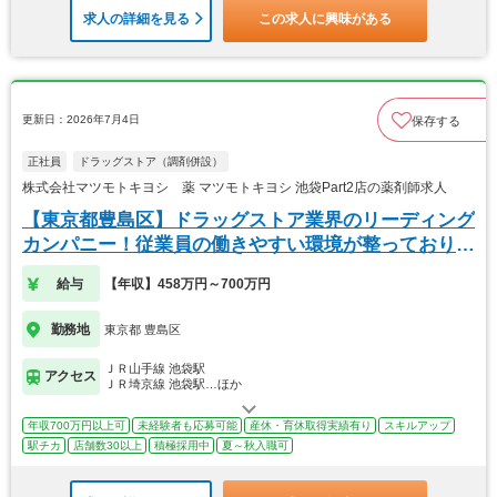
求人の詳細を見る
この求人に興味がある
更新日：2026年7月4日
保存する
正社員
ドラッグストア（調剤併設）
株式会社マツモトキヨシ 薬 マツモトキヨシ 池袋Part2店の薬剤師求人
【東京都豊島区】ドラッグストア業界のリーディング
カンパニー！従業員の働きやすい環境が整っておりま
す！
給与
【年収】458万円～700万円
勤務地
東京都 豊島区
ＪＲ山手線 池袋駅
アクセス
ＪＲ埼京線 池袋駅…ほか
年収700万円以上可
未経験者も応募可能
産休・育休取得実績有り
スキルアップ
駅チカ
店舗数30以上
積極採用中
夏～秋入職可