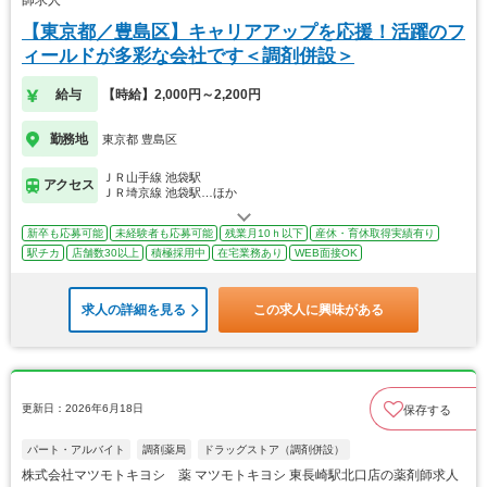
師求人
【東京都／豊島区】キャリアアップを応援！活躍のフ
ィールドが多彩な会社です＜調剤併設＞
給与
【時給】2,000円～2,200円
勤務地
東京都 豊島区
ＪＲ山手線 池袋駅
アクセス
ＪＲ埼京線 池袋駅…ほか
新卒も応募可能
未経験者も応募可能
残業月10ｈ以下
産休・育休取得実績有り
駅チカ
店舗数30以上
積極採用中
在宅業務あり
WEB面接OK
求人の詳細を見る
この求人に興味がある
更新日：2026年6月18日
保存する
パート・アルバイト
調剤薬局
ドラッグストア（調剤併設）
株式会社マツモトキヨシ 薬 マツモトキヨシ 東長崎駅北口店の薬剤師求人