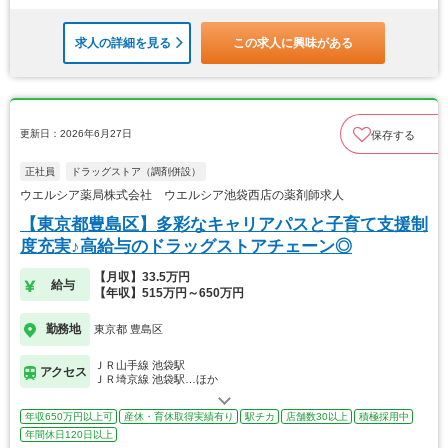
求人の詳細を見る
この求人に興味がある
更新日：2026年6月27日
保存する
正社員
ドラッグストア（調剤併設）
ウエルシア薬局株式会社 ウエルシア池袋西店の薬剤師求人
【東京都豊島区】多彩なキャリアパスと子育て支援制
度充実♪高給与のドラッグストアチェーン◎
【月収】33.5万円
給与
【年収】515万円～650万円
勤務地
東京都 豊島区
ＪＲ山手線 池袋駅
アクセス
ＪＲ埼京線 池袋駅…ほか
年収650万円以上可
産休・育休取得実績有り
駅チカ
店舗数30以上
積極採用中
年間休日120日以上