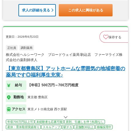
求人の詳細を見る
この求人に興味がある
更新日：2026年6月23日
保存する
正社員
調剤薬局
株式会社ヘルシーワーク ブロードウェイ薬局 駒込店 ファーマライズ株
式会社の薬剤師求人
【東京都豊島区】アットホームな雰囲気の地域密着の
薬局です◎福利厚生充実♪
給与
【年収】500万円～700万円程度
勤務地
東京都 豊島区
アクセス
東京メトロ南北線 西ケ原駅
年収700万円以上可
未経験者も応募可能
原則、引越しを伴う転勤なし
産休・育休取得実績有り
スキルアップ
駅チカ
店舗数30以上
積極採用中