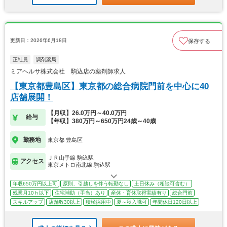
更新日：2026年6月18日
保存する
正社員
調剤薬局
ミアヘルサ株式会社 駒込店の薬剤師求人
【東京都豊島区】東京都の総合病院門前を中心に40
店舗展開！
【月収】26.0万円～40.0万円
給与
【年収】380万円～650万円24歳～40歳
勤務地
東京都 豊島区
ＪＲ山手線 駒込駅
アクセス
東京メトロ南北線 駒込駅
年収650万円以上可
原則、引越しを伴う転勤なし
土日休み（相談可含む）
残業月10ｈ以下
住宅補助（手当）あり
産休・育休取得実績有り
総合門前
スキルアップ
店舗数30以上
積極採用中
夏～秋入職可
年間休日120日以上