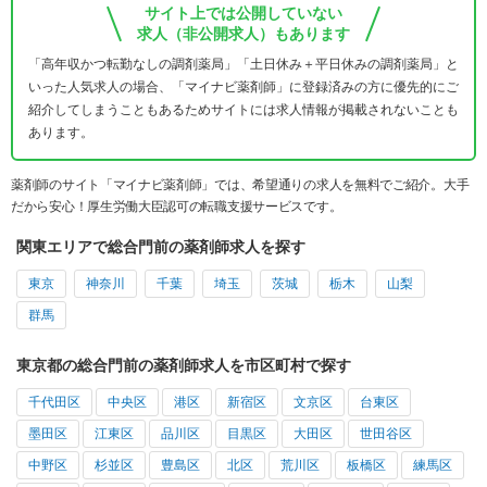
サイト上では公開していない
求人（非公開求人）もあります
「高年収かつ転勤なしの調剤薬局」「土日休み＋平日休みの調剤薬局」と
いった人気求人の場合、「マイナビ薬剤師」に登録済みの方に優先的にご
紹介してしまうこともあるためサイトには求人情報が掲載されないことも
あります。
薬剤師のサイト「マイナビ薬剤師」では、希望通りの求人を無料でご紹介。大手
だから安心！厚生労働大臣認可の転職支援サービスです。
関東エリアで総合門前の薬剤師求人を探す
東京
神奈川
千葉
埼玉
茨城
栃木
山梨
群馬
東京都の総合門前の薬剤師求人を市区町村で探す
千代田区
中央区
港区
新宿区
文京区
台東区
墨田区
江東区
品川区
目黒区
大田区
世田谷区
中野区
杉並区
豊島区
北区
荒川区
板橋区
練馬区