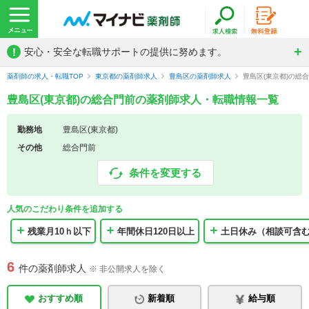
!
安心・安全な転職サポートの提供に努めます。
薬剤師の求人・転職TOP
東京都の薬剤師求人
豊島区の薬剤師求人
豊島区(東京都)の総
豊島区(東京都)の総合門前の薬剤師求人・転職情報一覧
勤務地
豊島区(東京都)
その他
総合門前
条件を変更する
人気のこだわり条件を追加する
残業月10ｈ以下
年間休日120日以上
土日休み（相談可含
6
件の薬剤師求人
※ 非公開求人を除く
おすすめ順
新着順
給与順