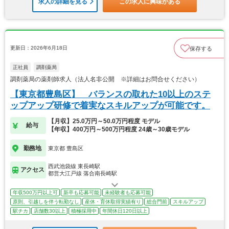
求人の詳細を見る
この求人に興味がある
更新日：2026年6月18日
保存する
正社員
調剤薬局
調剤薬局の薬剤師求人（法人名非公開 ※詳細はお問合せください）
【東京都豊島区】 バランスの取れた10以上のステ
ップアップ研修で着実なスキルアップが可能です。
【月収】25.0万円～50.0万円程度 モデル
給与
【年収】400万円～500万円程度 24歳～30歳モデル
勤務地
東京都 豊島区
西武池袋線 東長崎駅
アクセス
都営大江戸線 落合南長崎駅
年収500万円以上可
新卒も応募可能
未経験者も応募可能
原則、引越しを伴う転勤なし
産休・育休取得実績有り
総合門前
スキルアップ
駅チカ
店舗数30以上
積極採用中
年間休日120日以上