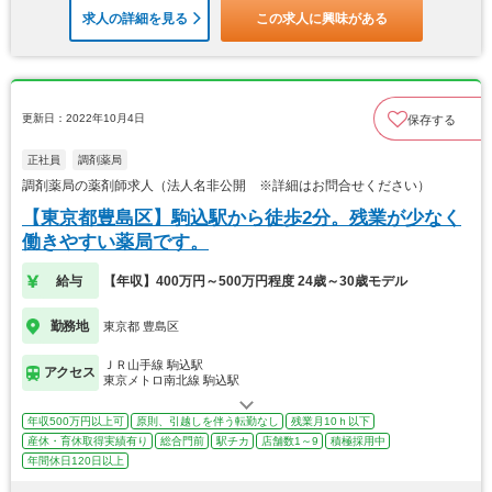
求人の詳細を見る
この求人に興味がある
更新日：2022年10月4日
保存する
正社員
調剤薬局
調剤薬局の薬剤師求人（法人名非公開 ※詳細はお問合せください）
【東京都豊島区】駒込駅から徒歩2分。残業が少なく
働きやすい薬局です。
給与
【年収】400万円～500万円程度 24歳～30歳モデル
勤務地
東京都 豊島区
ＪＲ山手線 駒込駅
アクセス
東京メトロ南北線 駒込駅
年収500万円以上可
原則、引越しを伴う転勤なし
残業月10ｈ以下
産休・育休取得実績有り
総合門前
駅チカ
店舗数1～9
積極採用中
年間休日120日以上