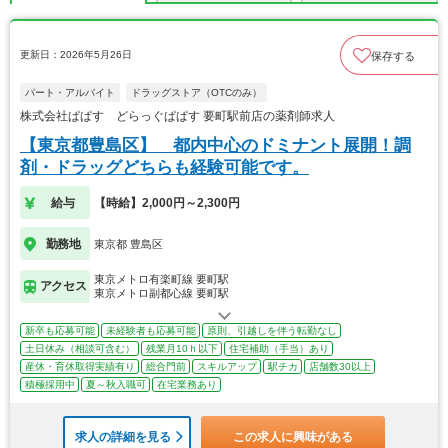
更新日：2026年5月26日
保存する
パート・アルバイト
ドラッグストア（OTCのみ）
株式会社ぱぱす どらっぐぱぱす 要町駅前店の薬剤師求人
【東京都豊島区】 都内中心のドミナント展開！調
剤・ドラッグどちらも経験可能です。
給与
【時給】2,000円～2,300円
勤務地
東京都 豊島区
東京メトロ有楽町線 要町駅
アクセス
東京メトロ副都心線 要町駅
新卒も応募可能
未経験者も応募可能
原則、引越しを伴う転勤なし
土日休み（相談可含む）
残業月10ｈ以下
住宅補助（手当）あり
産休・育休取得実績有り
総合門前
スキルアップ
駅チカ
店舗数30以上
積極採用中
夏～秋入職可
在宅業務あり
求人の詳細を見る
この求人に興味がある