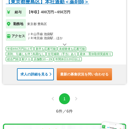
【東京都豊島区】本社通勤＜薬剤師＞
給与
【年収】400万円～650万円
勤務地
東京都 豊島区
ＪＲ山手線 池袋駅
アクセス
ＪＲ埼京線 池袋駅…ほか
年収650万円以上可
新卒も応募可能
未経験者も応募可能
原則、引越しを伴う転勤なし
住宅補助（手当）あり
産休・育休取得実績有り
総合門前
駅チカ
店舗数10～29
年間休日120日以上
求人の詳細を見る
最新の募集状況を問い合わせる
1
6件／6件