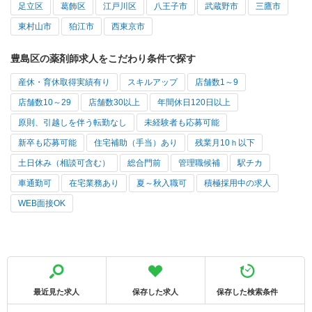
足立区
葛飾区
江戸川区
八王子市
武蔵野市
三鷹市
東村山市
狛江市
西東京市
豊島区の薬剤師求人をこだわり条件で探す
産休・育休取得実績有り
スキルアップ
店舗数1～9
店舗数10～29
店舗数30以上
年間休日120日以上
原則、引越しを伴う転勤なし
未経験者も応募可能
新卒も応募可能
住宅補助（手当）あり
残業月10ｈ以下
土日休み（相談可含む）
総合門前
管理職候補
駅チカ
車通勤可
在宅業務あり
夏～秋入職可
積極採用中の求人
WEB面接OK
最近見た求人
保存した求人
保存した検索条件