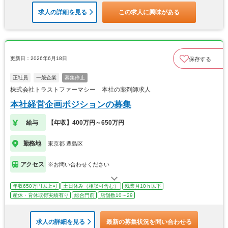
求人の詳細を見る
この求人に興味がある
更新日：2026年6月18日
保存する
正社員
一般企業
募集停止
株式会社トラストファーマシー 本社の薬剤師求人
本社経営企画ポジションの募集
給与
【年収】400万円～650万円
勤務地
東京都 豊島区
アクセス
※お問い合わせください
年収650万円以上可
土日休み（相談可含む）
残業月10ｈ以下
産休・育休取得実績有り
総合門前
店舗数10～29
求人の詳細を見る
最新の募集状況を問い合わせる