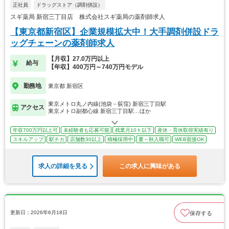
正社員
ドラッグストア（調剤併設）
スギ薬局 新宿三丁目店 株式会社スギ薬局の薬剤師求人
【東京都新宿区】企業規模拡大中！大手調剤併設ドラ
ッグチェーンの薬剤師求人
【月収】27.0万円以上
給与
【年収】400万円～740万円モデル
勤務地
東京都 新宿区
東京メトロ丸ノ内線(池袋－荻窪) 新宿三丁目駅
アクセス
東京メトロ副都心線 新宿三丁目駅…ほか
年収700万円以上可
未経験者も応募可能
残業月10ｈ以下
産休・育休取得実績有り
スキルアップ
駅チカ
店舗数30以上
積極採用中
夏～秋入職可
WEB面接OK
求人の詳細を見る
この求人に興味がある
更新日：2026年6月18日
保存する