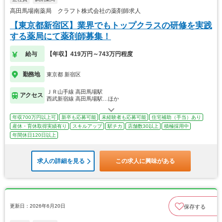
高田馬場南薬局 クラフト株式会社の薬剤師求人
【東京都新宿区】業界でもトップクラスの研修を実践
する薬局にて薬剤師募集！
給与
【年収】419万円～743万円程度
勤務地
東京都 新宿区
ＪＲ山手線 高田馬場駅
アクセス
西武新宿線 高田馬場駅…ほか
年収700万円以上可
新卒も応募可能
未経験者も応募可能
住宅補助（手当）あり
産休・育休取得実績有り
スキルアップ
駅チカ
店舗数30以上
積極採用中
年間休日120日以上
求人の詳細を見る
この求人に興味がある
更新日：2026年6月20日
保存する