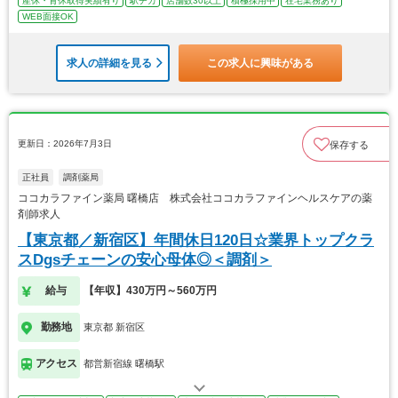
産休・育休取得実績有り
駅チカ
店舗数30以上
積極採用中
在宅業務あり
WEB面接OK
求人の詳細を見る
この求人に興味がある
更新日：2026年7月3日
保存する
正社員
調剤薬局
ココカラファイン薬局 曙橋店 株式会社ココカラファインヘルスケアの薬
剤師求人
【東京都／新宿区】年間休日120日☆業界トップクラ
スDgsチェーンの安心母体◎＜調剤＞
給与
【年収】430万円～560万円
勤務地
東京都 新宿区
アクセス
都営新宿線 曙橋駅