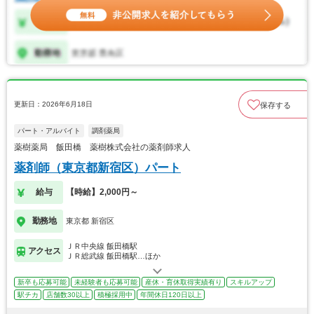
更新日：2026年6月18日
保存する
パート・アルバイト
調剤薬局
薬樹薬局 飯田橋 薬樹株式会社の薬剤師求人
薬剤師（東京都新宿区）パート
給与
【時給】2,000円～
勤務地
東京都 新宿区
ＪＲ中央線 飯田橋駅
アクセス
ＪＲ総武線 飯田橋駅…ほか
新卒も応募可能
未経験者も応募可能
産休・育休取得実績有り
スキルアップ
駅チカ
店舗数30以上
積極採用中
年間休日120日以上