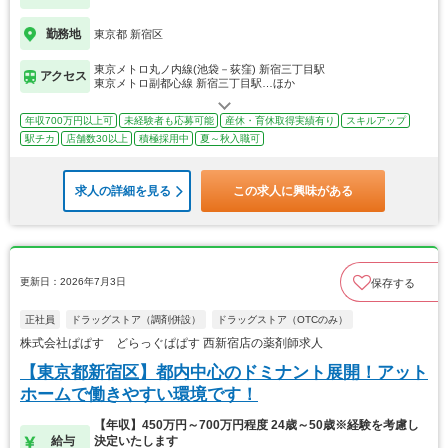
勤務地
東京都 新宿区
東京メトロ丸ノ内線(池袋－荻窪) 新宿三丁目駅
アクセス
東京メトロ副都心線 新宿三丁目駅…ほか
年収700万円以上可
未経験者も応募可能
産休・育休取得実績有り
スキルアップ
駅チカ
店舗数30以上
積極採用中
夏～秋入職可
求人の詳細を見る
この求人に興味がある
更新日：2026年7月3日
保存する
正社員
ドラッグストア（調剤併設）
ドラッグストア（OTCのみ）
株式会社ぱぱす どらっぐぱぱす 西新宿店の薬剤師求人
【東京都新宿区】都内中心のドミナント展開！アット
ホームで働きやすい環境です！
【年収】450万円～700万円程度 24歳～50歳※経験を考慮し
給与
決定いたします