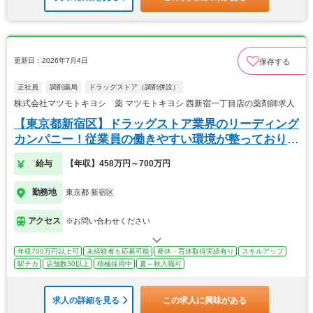
更新日：2026年7月4日
保存する
正社員
調剤薬局
ドラッグストア（調剤併設）
株式会社マツモトキヨシ 薬 マツモトキヨシ 西新宿一丁目店の薬剤師求人
【東京都新宿区】ドラッグストア業界のリーディング
カンパニー！従業員の働きやすい環境が整っておりま
す！
給与
【年収】458万円～700万円
勤務地
東京都 新宿区
アクセス
※お問い合わせください
年収700万円以上可
未経験者も応募可能
産休・育休取得実績有り
スキルアップ
駅チカ
店舗数30以上
積極採用中
夏～秋入職可
求人の詳細を見る
この求人に興味がある