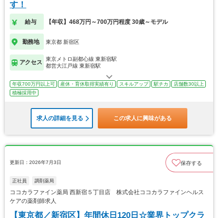
す！
給与
【年収】468万円～700万円程度 30歳～モデル
勤務地
東京都 新宿区
東京メトロ副都心線 東新宿駅
アクセス
都営大江戸線 東新宿駅
年収700万円以上可
産休・育休取得実績有り
スキルアップ
駅チカ
店舗数30以上
積極採用中
求人の詳細を見る
この求人に興味がある
更新日：2026年7月3日
保存する
正社員
調剤薬局
ココカラファイン薬局 西新宿５丁目店 株式会社ココカラファインヘルス
ケアの薬剤師求人
【東京都／新宿区】年間休日120日☆業界トップクラ