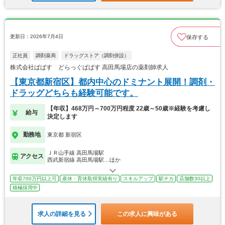
更新日：2026年7月4日
保存する
正社員
調剤薬局
ドラッグストア（調剤併設）
株式会社ぱぱす どらっぐぱぱす 高田馬場店の薬剤師求人
【東京都新宿区】都内中心のドミナント展開！調剤・
ドラッグどちらも経験可能です。
【年収】468万円～700万円程度 22歳～50歳※経験を考慮し
給与
決定します
勤務地
東京都 新宿区
ＪＲ山手線 高田馬場駅
アクセス
西武新宿線 高田馬場駅…ほか
年収700万円以上可
産休・育休取得実績有り
スキルアップ
駅チカ
店舗数30以上
積極採用中
求人の詳細を見る
この求人に興味がある