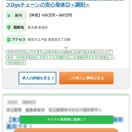
スDgsチェーンの安心母体◎＜調剤＞
給与
【年収】430万円～560万円
勤務地
東京都 新宿区
アクセス
都営大江戸線 西新宿五丁目駅
年収550万円以上可
新卒も応募可能
未経験者も応募可能
残業月10ｈ以下
産休・育休取得実績有り
駅チカ
店舗数30以上
積極採用中
在宅業務あり
WEB面接OK
求人の詳細を見る
この求人に興味がある