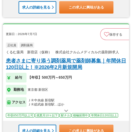
求人の詳細を見る
この求人に興味がある
更新日：2026年7月7日
保存する
正社員
調剤薬局
くるむ薬局 新宿店（仮称） 株式会社クルムメディカルの薬剤師求人
患者さまに寄り添う調剤薬局で薬剤師募集｜年間休日
120日以上！※2026年2月新規開局
給与
【年収】500万円～650万円
勤務地
東京都 新宿区
ＪＲ中央線 新宿駅
アクセス
ＪＲ総武線 新宿駅…ほか
年収650万円以上可
残業月10ｈ以下
駅チカ
積極採用中
年間休日120日以上
求人の詳細を見る
この求人に興味がある