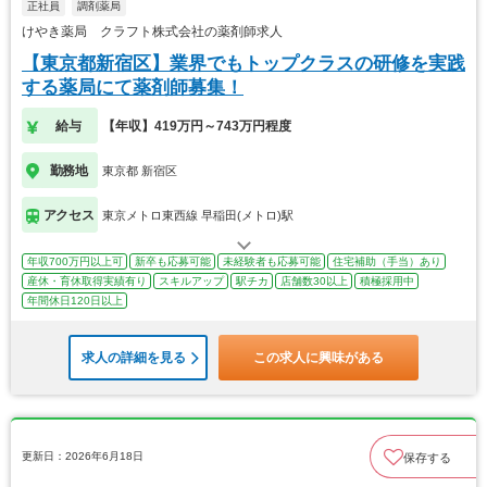
正社員
調剤薬局
けやき薬局 クラフト株式会社の薬剤師求人
【東京都新宿区】業界でもトップクラスの研修を実践
する薬局にて薬剤師募集！
給与
【年収】419万円～743万円程度
勤務地
東京都 新宿区
アクセス
東京メトロ東西線 早稲田(メトロ)駅
年収700万円以上可
新卒も応募可能
未経験者も応募可能
住宅補助（手当）あり
産休・育休取得実績有り
スキルアップ
駅チカ
店舗数30以上
積極採用中
年間休日120日以上
求人の詳細を見る
この求人に興味がある
更新日：2026年6月18日
保存する