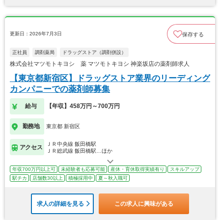
更新日：2026年7月3日
保存する
正社員
調剤薬局
ドラッグストア（調剤併設）
株式会社マツモトキヨシ 薬 マツモトキヨシ 神楽坂店の薬剤師求人
【東京都新宿区】ドラッグストア業界のリーディング
カンパニーでの薬剤師募集
給与
【年収】458万円～700万円
勤務地
東京都 新宿区
ＪＲ中央線 飯田橋駅
アクセス
ＪＲ総武線 飯田橋駅…ほか
年収700万円以上可
未経験者も応募可能
産休・育休取得実績有り
スキルアップ
駅チカ
店舗数30以上
積極採用中
夏～秋入職可
求人の詳細を見る
この求人に興味がある