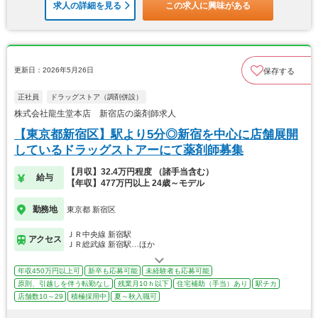
求人の詳細を見る
この求人に興味がある
更新日：2026年5月26日
保存する
正社員
ドラッグストア（調剤併設）
株式会社龍生堂本店 新宿店の薬剤師求人
【東京都新宿区】駅より5分◎新宿を中心に店舗展開
しているドラッグストアーにて薬剤師募集
【月収】32.4万円程度 （諸手当含む）
給与
【年収】477万円以上 24歳～モデル
勤務地
東京都 新宿区
ＪＲ中央線 新宿駅
アクセス
ＪＲ総武線 新宿駅…ほか
年収450万円以上可
新卒も応募可能
未経験者も応募可能
原則、引越しを伴う転勤なし
残業月10ｈ以下
住宅補助（手当）あり
駅チカ
店舗数10～29
積極採用中
夏～秋入職可