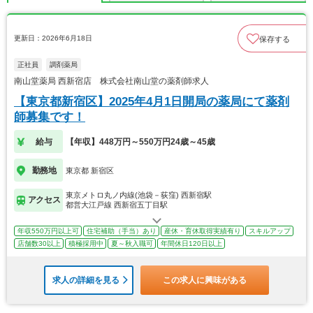
更新日：2026年6月18日
保存する
正社員
調剤薬局
南山堂薬局 西新宿店 株式会社南山堂の薬剤師求人
【東京都新宿区】2025年4月1日開局の薬局にて薬剤
師募集です！
給与
【年収】448万円～550万円24歳～45歳
勤務地
東京都 新宿区
東京メトロ丸ノ内線(池袋－荻窪) 西新宿駅
アクセス
都営大江戸線 西新宿五丁目駅
年収550万円以上可
住宅補助（手当）あり
産休・育休取得実績有り
スキルアップ
店舗数30以上
積極採用中
夏～秋入職可
年間休日120日以上
求人の詳細を見る
この求人に興味がある