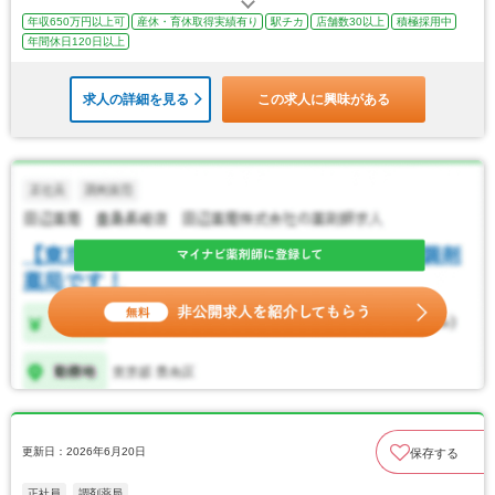
年収650万円以上可
産休・育休取得実績有り
駅チカ
店舗数30以上
積極採用中
年間休日120日以上
求人の詳細を見る
この求人に興味がある
更新日：2026年6月20日
保存する
正社員
調剤薬局