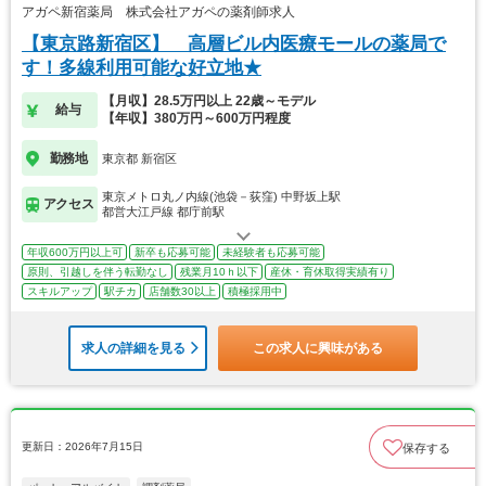
アガペ新宿薬局 株式会社アガペの薬剤師求人
【東京路新宿区】 高層ビル内医療モールの薬局で
す！多線利用可能な好立地★
【月収】28.5万円以上 22歳～モデル
給与
【年収】380万円～600万円程度
勤務地
東京都 新宿区
東京メトロ丸ノ内線(池袋－荻窪) 中野坂上駅
アクセス
都営大江戸線 都庁前駅
年収600万円以上可
新卒も応募可能
未経験者も応募可能
原則、引越しを伴う転勤なし
残業月10ｈ以下
産休・育休取得実績有り
スキルアップ
駅チカ
店舗数30以上
積極採用中
求人の詳細を見る
この求人に興味がある
更新日：2026年7月15日
保存する