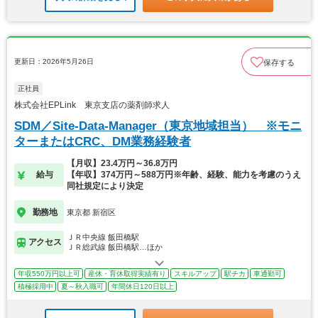
更新日：2026年5月26日
保存する
正社員
株式会社EPLink 東京支店の薬剤師求人
SDM／Site-Data-Manager（東京地域担当） ※モニ
ターまたはCRC、DM業務経験者
【月収】23.4万円～36.8万円
給与
【年収】374万円～588万円※年齢、経験、能力を考慮のうえ
同社規定により決定
勤務地
東京都 新宿区
ＪＲ中央線 飯田橋駅
アクセス
ＪＲ総武線 飯田橋駅…ほか
年収550万円以上可
産休・育休取得実績有り
スキルアップ
駅チカ
車通勤可
積極採用中
夏～秋入職可
年間休日120日以上