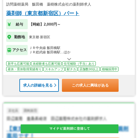
訪問薬樹薬局 飯田橋 薬樹株式会社の薬剤師求人
薬剤師（東京都新宿区）パート
給与
【時給】2,000円～
勤務地
東京都 新宿区
ＪＲ中央線 飯田橋駅
アクセス
ＪＲ総武線 飯田橋駅…ほか
新卒も応募可能
未経験者も応募可能
住宅補助（手当）あり
産休・育休取得実績有り
スキルアップ
駅チカ
店舗数30以上
積極採用中
求人の詳細を見る
この求人に興味がある