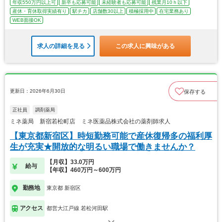
年収550万円以上可
新卒も応募可能
未経験者も応募可能
残業月10ｈ以下
産休・育休取得実績有り
駅チカ
店舗数30以上
積極採用中
在宅業務あり
WEB面接OK
求人の詳細を見る
この求人に興味がある
更新日：2026年6月30日
保存する
正社員
調剤薬局
ミネ薬局 新宿若松町店 ミネ医薬品株式会社の薬剤師求人
【東京都新宿区】時短勤務可能で産休復帰多の福利厚
生が充実★開放的な明るい職場で働きませんか？
【月収】33.0万円
給与
【年収】460万円～600万円
勤務地
東京都 新宿区
アクセス
都営大江戸線 若松河田駅