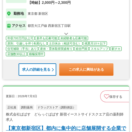
【時給】2,000円～2,300円
勤務地
東京都 新宿区
アクセス
都営大江戸線 西新宿五丁目駅
年収700万円以上可
新卒も応募可能
未経験者も応募可能
原則、引越しを伴う転勤なし
土日休み（相談可含む）
残業月10ｈ以下
住宅補助（手当）あり
産休・育休取得実績有り
総合門前
スキルアップ
駅チカ
店舗数30以上
積極採用中
求人の詳細を見る
この求人に興味がある
更新日：2026年7月3日
保存する
正社員
調剤薬局
ドラッグストア（調剤併設）
株式会社ぱぱす どらっぐぱぱす 新宿イーストサイドスクエア店の薬剤師
求人
【東京都新宿区】都内に集中的に店舗展開する企業で