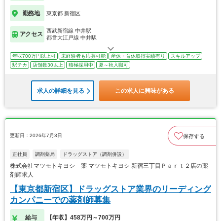
勤務地
東京都 新宿区
西武新宿線 中井駅
アクセス
都営大江戸線 中井駅
年収700万円以上可
未経験者も応募可能
産休・育休取得実績有り
スキルアップ
駅チカ
店舗数30以上
積極採用中
夏～秋入職可
求人の詳細を見る
この求人に興味がある
更新日：2026年7月3日
保存する
正社員
調剤薬局
ドラッグストア（調剤併設）
株式会社マツモトキヨシ 薬 マツモトキヨシ 新宿三丁目Ｐａｒｔ２店の薬
剤師求人
【東京都新宿区】ドラッグストア業界のリーディング
カンパニーでの薬剤師募集
給与
【年収】458万円～700万円