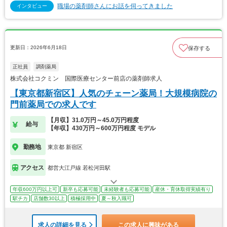
職場の薬剤師さんにお話を伺ってきました
インタビュー
更新日：2026年6月18日
保存する
正社員
調剤薬局
株式会社コクミン 国際医療センター前店の薬剤師求人
【東京都新宿区】人気のチェーン薬局！大規模病院の
門前薬局での求人です
【月収】31.0万円～45.0万円程度
給与
【年収】430万円～600万円程度 モデル
勤務地
東京都 新宿区
アクセス
都営大江戸線 若松河田駅
年収600万円以上可
新卒も応募可能
未経験者も応募可能
産休・育休取得実績有り
駅チカ
店舗数30以上
積極採用中
夏～秋入職可
求人の詳細を見る
この求人に興味がある