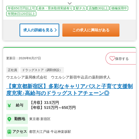
年収650万円以上可
産休・育休取得実績有り
駅チカ
店舗数30以上
積極採用中
年間休日120日以上
求人の詳細を見る
この求人に興味がある
更新日：2026年6月27日
保存する
正社員
ドラッグストア（調剤併設）
ウエルシア薬局株式会社 ウエルシア新宿牛込店の薬剤師求人
【東京都新宿区】多彩なキャリアパスと子育て支援制
度充実♪高給与のドラッグストアチェーン◎
【月収】33.5万円
給与
【年収】515万円～650万円
勤務地
東京都 新宿区
アクセス
都営大江戸線 牛込神楽坂駅