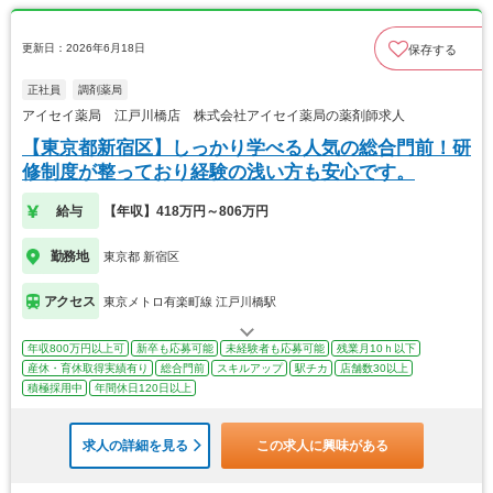
更新日：2026年6月18日
保存する
正社員
調剤薬局
アイセイ薬局 江戸川橋店 株式会社アイセイ薬局の薬剤師求人
【東京都新宿区】しっかり学べる人気の総合門前！研
修制度が整っており経験の浅い方も安心です。
給与
【年収】418万円～806万円
勤務地
東京都 新宿区
アクセス
東京メトロ有楽町線 江戸川橋駅
年収800万円以上可
新卒も応募可能
未経験者も応募可能
残業月10ｈ以下
産休・育休取得実績有り
総合門前
スキルアップ
駅チカ
店舗数30以上
積極採用中
年間休日120日以上
求人の詳細を見る
この求人に興味がある