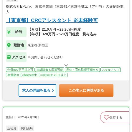
株式会社EPLink 東京事業部（東京都／東京全域エリア担当）の薬剤師求
人
【東京都】CRCアシスタント ※未経験可
【月収】21.0万円～28.9万円程度
給与
【年収】320万円～520万円程度 賞与込み
勤務地
東京都 新宿区
アクセス
※お問い合わせください
年収500万円以上可
未経験者も応募可能
産休・育休取得実績有り
スキルアップ
車通勤可
積極採用中
年間休日120日以上
求人の詳細を見る
この求人に興味がある
更新日：2025年7月29日
保存する
正社員
調剤薬局