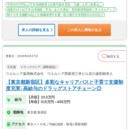
年収600万円以上可
未経験者も応募可能
原則、引越しを伴う転勤なし
残業月10ｈ以下
住宅補助（手当）あり
産休・育休取得実績有り
スキルアップ
駅チカ
店舗数30以上
積極採用中
夏～秋入職可
年間休日120日以上
求人の詳細を見る
この求人に興味がある
更新日：2026年6月27日
保存する
正社員
ドラッグストア（調剤併設）
ウエルシア薬局株式会社 ウエルシア西新宿三井ビル店の薬剤師求人
【東京都新宿区】多彩なキャリアパスと子育て支援制
度充実♪高給与のドラッグストアチェーン◎
【月収】33.5万円
給与
【年収】515万円～650万円
勤務地
東京都 新宿区
アクセス
東京メトロ丸ノ内線(池袋－荻窪) 西新宿駅