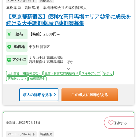
パート・アルバイト
調剤薬局
薬樹薬局 高田馬場 薬樹株式会社の薬剤師求人
【東京都新宿区】便利な高田馬場エリア◎常に成長を
続ける大手調剤薬局で薬剤師募集
給与
【時給】2,000円～
勤務地
東京都 新宿区
ＪＲ山手線 高田馬場駅
アクセス
西武新宿線 高田馬場駅…ほか
土日休み（相談可含む）
産休・育休取得実績有り
スキルアップ
駅チカ
店舗数30以上
積極採用中
求人の詳細を見る
この求人に興味がある
更新日：2026年6月18日
保存する
パート・アルバイト
調剤薬局