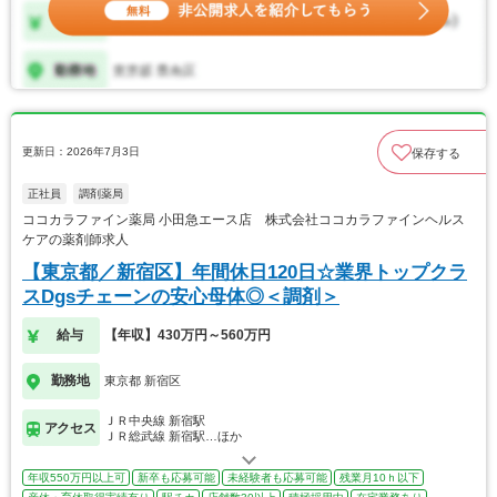
更新日：2026年7月3日
保存する
正社員
調剤薬局
ココカラファイン薬局 小田急エース店 株式会社ココカラファインヘルス
ケアの薬剤師求人
【東京都／新宿区】年間休日120日☆業界トップクラ
スDgsチェーンの安心母体◎＜調剤＞
給与
【年収】430万円～560万円
勤務地
東京都 新宿区
ＪＲ中央線 新宿駅
アクセス
ＪＲ総武線 新宿駅…ほか
年収550万円以上可
新卒も応募可能
未経験者も応募可能
残業月10ｈ以下