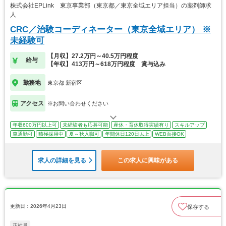
株式会社EPLink 東京事業部（東京都／東京全域エリア担当）の薬剤師求
人
CRC／治験コーディネーター（東京全域エリア） ※
未経験可
【月収】27.2万円～40.5万円程度
給与
【年収】413万円～618万円程度 賞与込み
勤務地
東京都 新宿区
アクセス
※お問い合わせください
年収600万円以上可
未経験者も応募可能
産休・育休取得実績有り
スキルアップ
車通勤可
積極採用中
夏～秋入職可
年間休日120日以上
WEB面接OK
求人の詳細を見る
この求人に興味がある
更新日：2026年4月23日
保存する
正社員