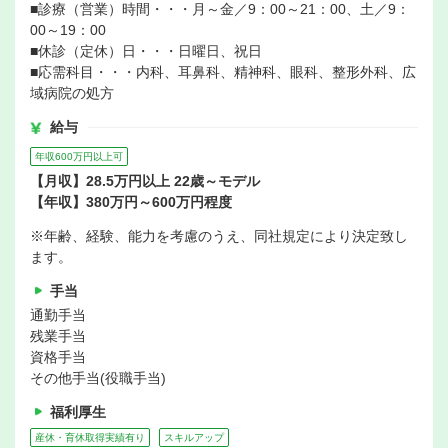
■診療（営業）時間・・・月～金／9：00～21：00、土／9：
00～19：00
■休診（定休）日・・・日曜日、祝日
■応需科目・・・内科、耳鼻科、精神科、眼科、整形外科、広
域病院の処方
給与
年収600万円以上可
【月収】28.5万円以上 22歳～モデル
【年収】380万円～600万円程度
※年齢、経験、能力を考慮のうえ、同社規定により決定致し
ます。
手当
通勤手当
残業手当
資格手当
その他手当(役職手当)
福利厚生
産休・育休取得実績有り
スキルアップ