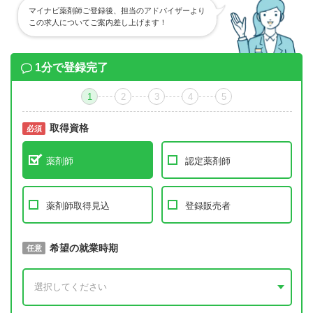
マイナビ薬剤師ご登録後、担当のアドバイザーより
この求人についてご案内差し上げます！
1分で登録完了
1
2
3
4
5
取得資格
必須
必須
薬剤師
認定薬剤師
薬剤師取得見込
登録販売者
取得予定年
希望の就業時期
必須
任意