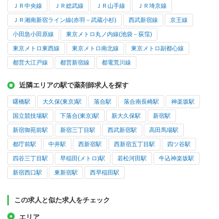
ＪＲ中央線
ＪＲ総武線
ＪＲ山手線
ＪＲ埼京線
ＪＲ湘南新宿ライン線(赤羽－武蔵小杉)
西武新宿線
京王線
小田急小田原線
東京メトロ丸ノ内線(池袋－荻窪)
東京メトロ東西線
東京メトロ南北線
東京メトロ副都心線
都営大江戸線
都営新宿線
都電荒川線
近隣エリアの駅で薬剤師求人を探す
曙橋駅
大久保(東京)駅
落合駅
落合南長崎駅
神楽坂駅
国立競技場駅
下落合(東京)駅
新大久保駅
新宿駅
新宿御苑前駅
新宿三丁目駅
西武新宿駅
高田馬場駅
都庁前駅
中井駅
西新宿駅
西新宿五丁目駅
四ツ谷駅
四谷三丁目駅
早稲田(メトロ)駅
若松河田駅
牛込神楽坂駅
新宿西口駅
東新宿駅
西早稲田駅
この求人と似た求人をチェック
エリア