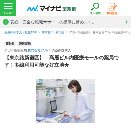
!
安心・安全な転職サポートの提供に努めます。
薬剤師の求人・転職TOP
東京都
新宿区
アガペ新宿薬局 株式会社アガペの薬剤師求人
正社員
調剤薬局
アガペ新宿薬局
株式会社アガペ
の薬剤師求人
【東京路新宿区】 高層ビル内医療モールの薬局で
す！多線利用可能な好立地★