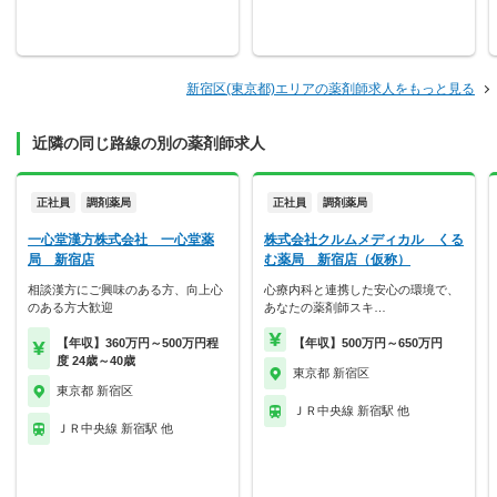
新宿区(東京都)エリアの薬剤師求人をもっと見る
近隣の同じ路線の別の薬剤師求人
正社員
調剤薬局
正社員
調剤薬局
一心堂漢方株式会社 一心堂薬
株式会社クルムメディカル くる
局 新宿店
む薬局 新宿店（仮称）
相談漢方にご興味のある方、向上心
心療内科と連携した安心の環境で、
のある方大歓迎
あなたの薬剤師スキ…
【年収】360万円～500万円程
【年収】500万円～650万円
度 24歳～40歳
東京都 新宿区
東京都 新宿区
ＪＲ中央線 新宿駅 他
ＪＲ中央線 新宿駅 他