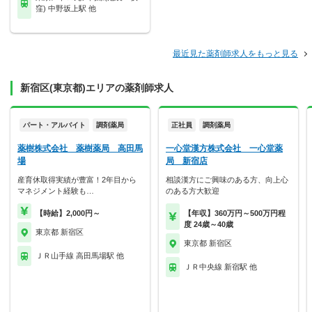
窪) 中野坂上駅 他
最近見た薬剤師求人をもっと見る
新宿区(東京都)エリアの薬剤師求人
パート・アルバイト
調剤薬局
正社員
調剤薬局
薬樹株式会社 薬樹薬局 高田馬
一心堂漢方株式会社 一心堂薬
場
局 新宿店
産育休取得実績が豊富！2年目から
相談漢方にご興味のある方、向上心
マネジメント経験も…
のある方大歓迎
【時給】2,000円～
【年収】360万円～500万円程
度 24歳～40歳
東京都 新宿区
東京都 新宿区
ＪＲ山手線 高田馬場駅 他
ＪＲ中央線 新宿駅 他