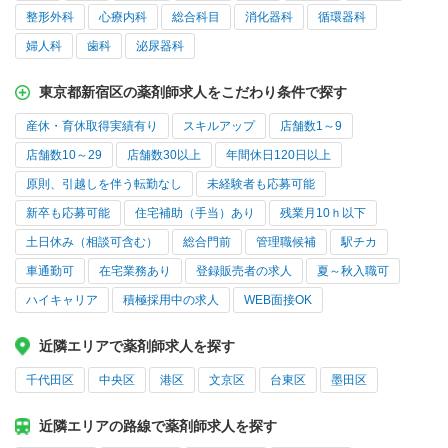
整形外科
心療内科
総合科目
消化器科
循環器科
婦人科
歯科
泌尿器科
東京都新宿区の薬剤師求人をこだわり条件で探す
産休・育休取得実績有り
スキルアップ
店舗数1～9
店舗数10～29
店舗数30以上
年間休日120日以上
原則、引越しを伴う転勤なし
未経験者も応募可能
新卒も応募可能
住宅補助（手当）あり
残業月10ｈ以下
土日休み（相談可含む）
総合門前
管理職候補
駅チカ
車通勤可
在宅業務あり
登録販売者の求人
夏～秋入職可
ハイキャリア
積極採用中の求人
WEB面接OK
近隣エリアで薬剤師求人を探す
千代田区
中央区
港区
文京区
台東区
墨田区
近隣エリアの路線で薬剤師求人を探す