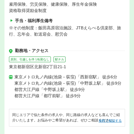
雇用保険、労災保険、健康保険、厚生年金保険
資格取得奨励金制度
手当・福利厚生備考
※その他制度：飯田高原宿泊施設、JTBえらべる倶楽部、旅
行、忘年会、歓送迎会、慰労会
勤務地・アクセス
原則、引越しを伴う転勤なし
駅チカ
東京都新宿区北新宿2丁目21-1
東京メトロ丸ノ内線(池袋－荻窪)「西新宿駅」 徒歩6分
東京メトロ丸ノ内線(池袋－荻窪)「中野坂上駅」 徒歩9分
都営大江戸線「中野坂上駅」 徒歩9分
都営大江戸線「都庁前駅」 徒歩9分
同じエリアで似た条件の求人や、同じ路線の求人なども喜んでご紹
介いたします。お悩みやご希望があれば、ぜひご相談ください。
無料で相談する