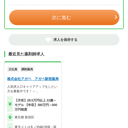
年 3月
次に進む
求人を保存する
最近見た薬剤師求人
正社員
調剤薬局
株式会社アガペ アガペ新宿薬局
人気求人◎キャリアアップをしたい
方を募集中です！～…
【月収】28.5万円以上 22歳～
モデル 【年収】380万円～600
万円程度
東京都 新宿区
東京メトロ丸ノ内線(池袋－荻