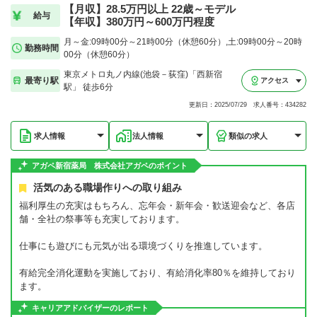
【月収】28.5万円以上 22歳～モデル
給与
【年収】380万円～600万円程度
月～金:09時00分～21時00分（休憩60分）,土:09時00分～20時
勤務時間
00分（休憩60分）
東京メトロ丸ノ内線(池袋－荻窪)「西新宿
最寄り駅
アクセス
駅」 徒歩6分
更新日：2025/07/29 求人番号：434282
求人情報
法人情報
類似の求人
アガペ新宿薬局 株式会社アガペのポイント
活気のある職場作りへの取り組み
福利厚生の充実はもちろん、忘年会・新年会・歓送迎会など、各店
舗・全社の祭事等も充実しております。
仕事にも遊びにも元気が出る環境づくりを推進しています。
有給完全消化運動を実施しており、有給消化率80％を維持しており
ます。
キャリアアドバイザーのレポート