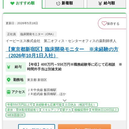
おすすめ順
新着順
給与順
更新日：2026年5月18日
保存する
正社員
臨床開発モニター（CRA）
イーピーエス株式会社 第二オフィス・センターオフィスの薬剤師求人
【東京都新宿区】臨床開発モニター ※未経験の方
（2026年10月1日入社）
【年収】400万円～550万円※職務経験等に応じて応相談 ※
給与
時間外手当は別途支給
勤務地
東京都 新宿区
ＪＲ中央線 飯田橋駅
アクセス
ＪＲ総武線 飯田橋駅…ほか
年収550万円以上可
未経験者も応募可能
土日休み（相談可含む）
産休・育休取得実績有り
スキルアップ
駅チカ
積極採用中
年間休日120日以上
WEB面接OK