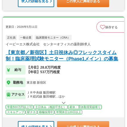
求人の詳細を見る
この求人に興味がある
更新日：2026年5月11日
保存する
正社員
一般企業
臨床開発モニター（CRA）
イーピーエス株式会社 センターオフィスの薬剤師求人
【東京都／新宿区】土日祝休み◎フレックスタイム
制！臨床薬理試験モニター（Phase1メイン）の募集
【月収】28.8万円程度
給与
【年収】537万円程度
勤務地
東京都 新宿区
ＪＲ中央線 飯田橋駅
アクセス
ＪＲ総武線 飯田橋駅…ほか
年収500万円以上可
土日休み（相談可含む）
産休・育休取得実績有り
スキルアップ
駅チカ
積極採用中
年間休日120日以上