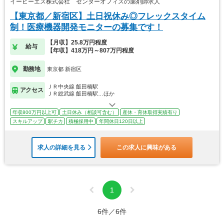
イーピーエス株式会社 センターオフィスの薬剤師求人
【東京都／新宿区】土日祝休み◎フレックスタイム
制！医療機器開発モニターの募集です！
【月収】25.8万円程度
給与
【年収】418万円～807万円程度
勤務地
東京都 新宿区
ＪＲ中央線 飯田橋駅
アクセス
ＪＲ総武線 飯田橋駅…ほか
年収800万円以上可
土日休み（相談可含む）
産休・育休取得実績有り
スキルアップ
駅チカ
積極採用中
年間休日120日以上
求人の詳細を見る
この求人に興味がある
1
6件／6件