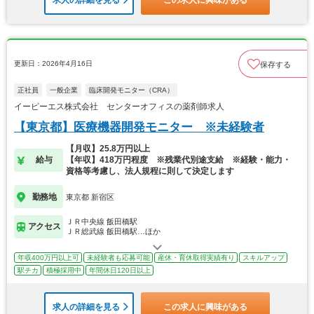
求人の詳細を見る
この求人に興味がある
更新日：2026年4月16日
保存する
正社員
一般企業
臨床開発モニター（CRA）
イーピーエス株式会社 センターオフィスの薬剤師求人
【東京都】医療機器開発モニター ※未経験者
【月収】25.8万円以上
給与
【年収】418万円程度 ※残業代別途支給 ※経験・能力・
資格等考慮し、法人規程に則して決定します
勤務地
東京都 新宿区
ＪＲ中央線 飯田橋駅
アクセス
ＪＲ総武線 飯田橋駅…ほか
年収400万円以上可
未経験者も応募可能
産休・育休取得実績有り
スキルアップ
駅チカ
積極採用中
年間休日120日以上
求人の詳細を見る
この求人に興味がある