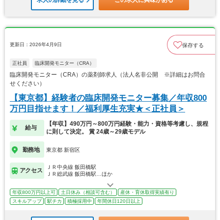
求人の詳細を見る
この求人に興味がある
更新日：2026年4月9日
保存する
正社員
臨床開発モニター（CRA）
臨床開発モニター（CRA）の薬剤師求人（法人名非公開 ※詳細はお問合
せください）
【東京都】経験者の臨床開発モニター募集／年収800
万円目指せます！／福利厚生充実★＜正社員＞
【年収】490万円～800万円経験・能力・資格等考慮し、規程
給与
に則して決定。 賞 24歳～29歳モデル
勤務地
東京都 新宿区
ＪＲ中央線 飯田橋駅
アクセス
ＪＲ総武線 飯田橋駅…ほか
年収800万円以上可
土日休み（相談可含む）
産休・育休取得実績有り
スキルアップ
駅チカ
積極採用中
年間休日120日以上