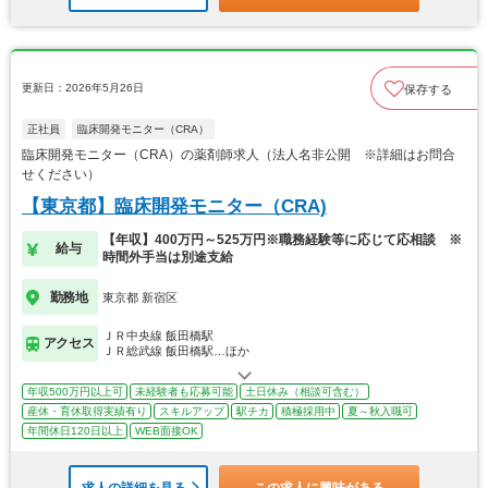
更新日：2026年5月26日
保存する
正社員
臨床開発モニター（CRA）
臨床開発モニター（CRA）の薬剤師求人（法人名非公開 ※詳細はお問合
せください）
【東京都】臨床開発モニター（CRA)
【年収】400万円～525万円※職務経験等に応じて応相談 ※
給与
時間外手当は別途支給
勤務地
東京都 新宿区
ＪＲ中央線 飯田橋駅
アクセス
ＪＲ総武線 飯田橋駅…ほか
年収500万円以上可
未経験者も応募可能
土日休み（相談可含む）
産休・育休取得実績有り
スキルアップ
駅チカ
積極採用中
夏～秋入職可
年間休日120日以上
WEB面接OK