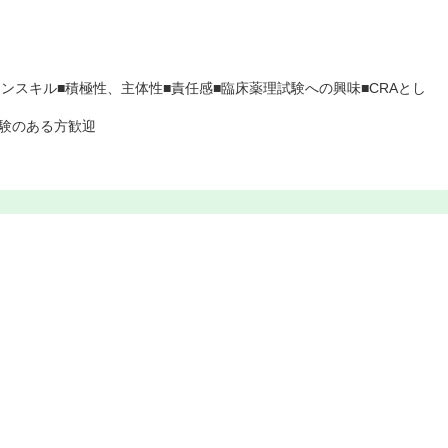
ョンスキル■積極性、主体性■責任感■臨床薬理試験への興味■CRAとし
験のある方歓迎