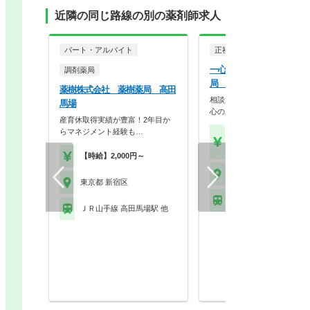
近隣の同じ路線の別の薬剤師求人
パート・アルバイト
正社員
調剤薬局
一心堂漢方株式会社 一心
調剤薬局
局 新宿店
薬樹株式会社 薬樹薬局 高田
相談漢方にご興味のある方、
馬場
心のある方大歓迎
産育休取得実績が豊富！2年目か
らマネジメント経験も…
【年収】360万円～50
程度 24歳～40歳
【時給】2,000円～
東京都 新宿区
東京都 新宿区
ＪＲ中央線 新宿駅 他
ＪＲ山手線 高田馬場駅 他