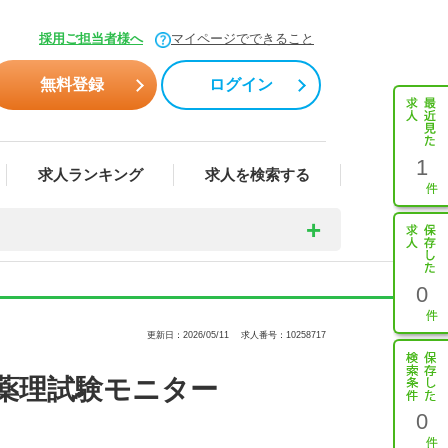
採用ご担当者様へ
マイページでできること
無料登録
ログイン
1
求人ランキング
求人を検索する
0
更新日：2026/05/11
求人番号：10258717
薬理試験モニター
0