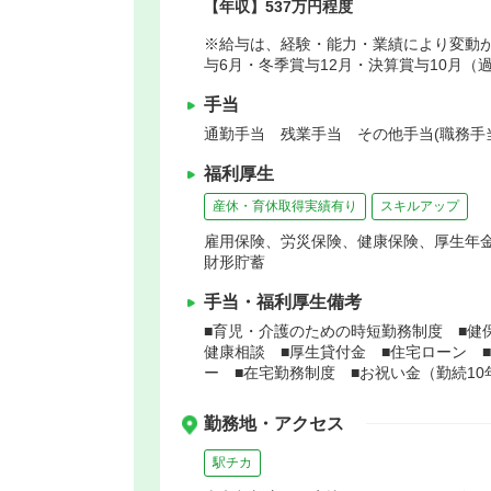
【年収】537万円程度
※給与は、経験・能力・業績により変動が
与6月・冬季賞与12月・決算賞与10月（
手当
通勤手当 残業手当 その他手当(職務手
福利厚生
産休・育休取得実績有り
スキルアップ
雇用保険、労災保険、健康保険、厚生年
財形貯蓄
手当・福利厚生備考
■育児・介護のための時短勤務制度 ■健
健康相談 ■厚生貸付金 ■住宅ローン 
ー ■在宅勤務制度 ■お祝い金（勤続1
勤務地・アクセス
駅チカ