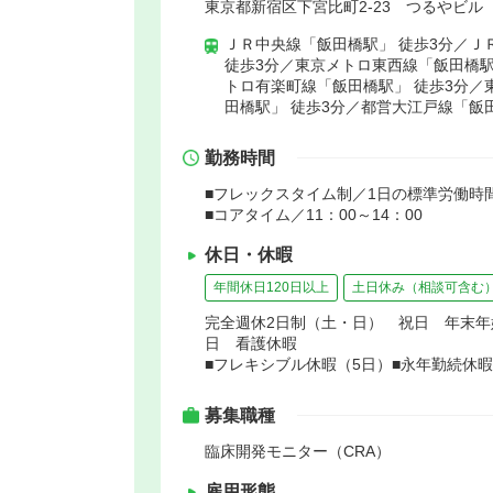
東京都新宿区下宮比町2-23 つるやビル
ＪＲ中央線「飯田橋駅」 徒歩3分／Ｊ
徒歩3分／東京メトロ東西線「飯田橋駅
トロ有楽町線「飯田橋駅」 徒歩3分／
田橋駅」 徒歩3分／都営大江戸線「飯田
勤務時間
■フレックスタイム制／1日の標準労働時間
■コアタイム／11：00～14：00
休日・休暇
年間休日120日以上
土日休み（相談可含む
完全週休2日制（土・日） 祝日 年末
日 看護休暇
■フレキシブル休暇（5日）■永年勤続休暇
募集職種
臨床開発モニター（CRA）
雇用形態