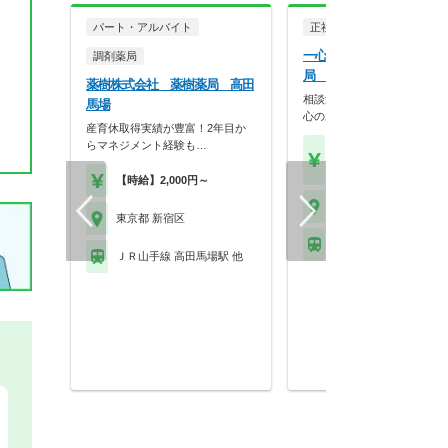
パート・アルバイト
正社員
調剤薬局
一心堂漢方株式会社 一心
調剤薬局
局 新宿店
薬樹株式会社 薬樹薬局 高田
相談漢方にご興味のある方、
馬場
心のある方大歓迎
産育休取得実績が豊富！2年目か
らマネジメント経験も…
【年収】360万円～50
程度 24歳～40歳
【時給】2,000円～
東京都 新宿区
東京都 新宿区
ＪＲ中央線 新宿駅 他
ＪＲ山手線 高田馬場駅 他