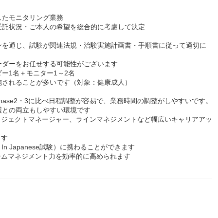
としたモニタリング業務
受託状況・ご本人の希望を総合的に考慮して決定
ンを通じ、試験が関連法規・治験実施計画書・手順書に従って適切に
ーダーをお任せする可能性がございます
ー1名＋モニター1～2名
施されることが多いです（対象：健康成人）
hase2・3に比べ日程調整が容易で、業務時間の調整がしやすいです。
護との両立もしやすい環境です
ロジェクトマネージャー、ラインマネジメントなど幅広いキャリアアッ
ます
irst In Japanese試験）に携わることができます
ームマネジメント力を効率的に高められます