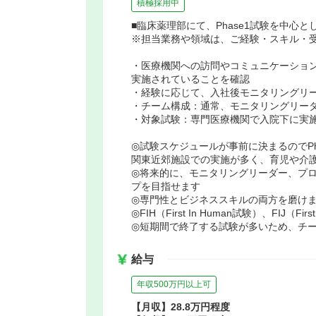
積極採用中
■臨床薬理部にて、Phase1試験を中心
※担当業務や領域は、ご経験・スキル・
・医療機関への訪問やコミュニケーショ
実施されていることを確認
・経験に応じて、入社後モニタリングリ
・チーム構成：通常、モニタリングリーダ
・対象試験：専門医療機関で入院下に実
◎試験スケジュールが事前に決まるのでP
関東近郊施設での実施が多く、育児や介
◎将来的に、モニタリングリーダー、プ
プを目指せます
◎専門性とビジネススキルの両方を磨け
◎FIH（First In Human試験）、FIJ（F
◎短期間で終了する試験が多いため、チ
給与
年収500万円以上可
【月収】28.8万円程度