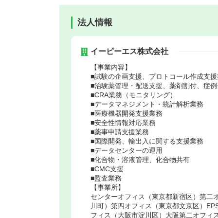
法人情報
イーピーエス株式会社
【事業内容】
■試験の企画支援、プロトコール作成支援
■治験薬管理・配送支援、薬剤割付、症例
■CRA業務（モニタリング）
■データマネジメント・統計解析業務
■医療機器開発支援業務
■安全性情報対応業務
■薬事申請支援業務
■国際開発、輸出入に関する支援業務
■データセンターの運用
■化合物・溶液管理、化合物共有
■CMC支援
■監査業務
【事業所】
センターオフィス（東京都新宿区）第二
川町）第四オフィス（東京都文京区）EP
フィス（大阪市淀川区）大阪第二オフィ