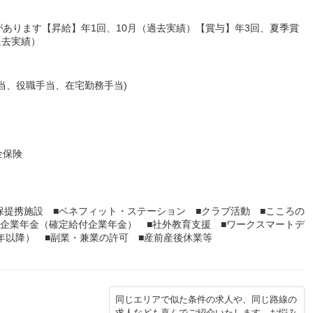
あります【昇給】年1回、10月（過去実績）【賞与】年3回、夏季賞
過去実績）
当、役職手当、在宅勤務手当)
金保険
保提携施設 ■ベネフィット・ステーション ■クラブ活動 ■こころの
■企業年金（確定給付企業年金） ■社外教育支援 ■ワークスマートデ
0年以降） ■副業・兼業の許可 ■産前産後休業等
同じエリアで似た条件の求人や、同じ路線の
求人なども喜んでご紹介いたします。お悩み