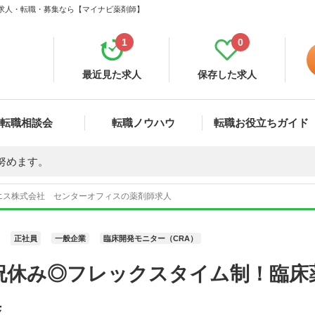
 求人・転職・募集なら【マイナビ薬剤師】
1
0
最近見た求人
保存した求人
転職相談会
転職ノウハウ
転職お役立ちガイド
努めます。
エス株式会社 センターオフィスの薬剤師求人
正社員
一般企業
臨床開発モニター（CRA）
祝休み◎フレックスタイム制！臨床
集