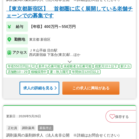
【東京都新宿区】 首都圏に広く展開している老舗チ
ェーンでの募集です
給与
【年収】400万円～550万円
勤務地
東京都 新宿区
ＪＲ山手線 目白駅
アクセス
西武新宿線 下落合(東京)駅…ほか
年収550万円以上可
新卒も応募可能
未経験者も応募可能
残業月10ｈ以下
駅チカ
店舗数10～29
積極採用中
夏～秋入職可
年間休日120日以上
求人の詳細を見る
この求人に興味がある
更新日：2026年5月26日
保存する
正社員
調剤薬局
募集停止
調剤薬局の薬剤師求人（法人名非公開 ※詳細はお問合せください）