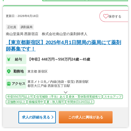
更新日：2026年6月18日
保存する
正社員
調剤薬局
南山堂薬局 西新宿店 株式会社南山堂の薬剤師求人
【東京都新宿区】2025年4月1日開局の薬局にて薬剤
師募集です！
給与
【年収】448万円～550万円24歳～45歳
勤務地
東京都 新宿区
東京メトロ丸ノ内線(池袋－荻窪) 西新宿駅
アクセス
都営大江戸線 西新宿五丁目駅
年収550万円以上可
住宅補助（手当）あり
産休・育休取得実績有り
スキルアップ
店舗数30以上
積極採用中
夏～秋入職可
年間休日120日以上
求人の詳細を見る
この求人に興味がある