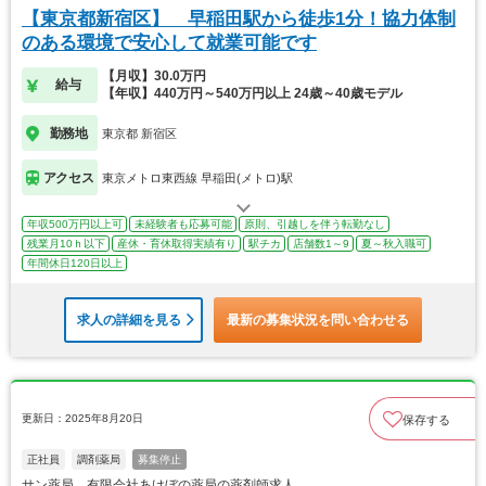
【東京都新宿区】 早稲田駅から徒歩1分！協力体制
のある環境で安心して就業可能です
【月収】30.0万円
給与
【年収】440万円～540万円以上 24歳～40歳モデル
勤務地
東京都 新宿区
アクセス
東京メトロ東西線 早稲田(メトロ)駅
年収500万円以上可
未経験者も応募可能
原則、引越しを伴う転勤なし
残業月10ｈ以下
産休・育休取得実績有り
駅チカ
店舗数1～9
夏～秋入職可
年間休日120日以上
求人の詳細を見る
最新の募集状況を問い合わせる
更新日：2025年8月20日
保存する
正社員
調剤薬局
募集停止
サン薬局 有限会社あけぼの薬局の薬剤師求人