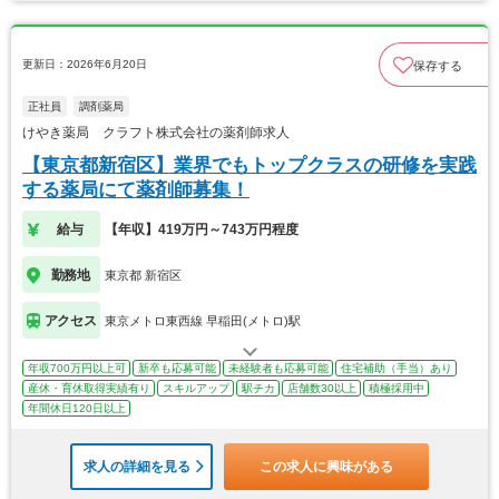
更新日：2026年6月20日
保存する
正社員
調剤薬局
けやき薬局 クラフト株式会社の薬剤師求人
【東京都新宿区】業界でもトップクラスの研修を実践
する薬局にて薬剤師募集！
給与
【年収】419万円～743万円程度
勤務地
東京都 新宿区
アクセス
東京メトロ東西線 早稲田(メトロ)駅
年収700万円以上可
新卒も応募可能
未経験者も応募可能
住宅補助（手当）あり
産休・育休取得実績有り
スキルアップ
駅チカ
店舗数30以上
積極採用中
年間休日120日以上
求人の詳細を見る
この求人に興味がある