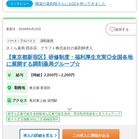
職場の薬剤師さんにお話を伺ってきました
インタビュー
更新日：2026年6月15日
保存する
パート・アルバイト
調剤薬局
さくら薬局 四谷店 クラフト株式会社の薬剤師求人
【東京都新宿区】研修制度・福利厚生充実◎全国各地
に展開する調剤薬局グループ☆
給与
【時給】2,000円～2,200円
勤務地
東京都 新宿区
アクセス
東武東上線 成増駅
新卒も応募可能
未経験者も応募可能
産休・育休取得実績有り
スキルアップ
駅チカ
店舗数30以上
積極採用中
求人の詳細を見る
この求人に興味がある