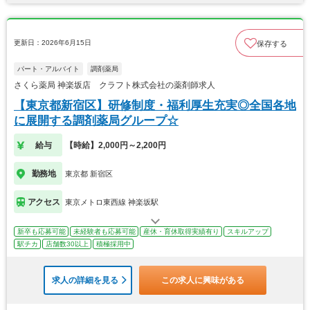
更新日：2026年6月15日
保存する
パート・アルバイト
調剤薬局
さくら薬局 神楽坂店 クラフト株式会社の薬剤師求人
【東京都新宿区】研修制度・福利厚生充実◎全国各地
に展開する調剤薬局グループ☆
給与
【時給】2,000円～2,200円
勤務地
東京都 新宿区
アクセス
東京メトロ東西線 神楽坂駅
新卒も応募可能
未経験者も応募可能
産休・育休取得実績有り
スキルアップ
駅チカ
店舗数30以上
積極採用中
求人の詳細を見る
この求人に興味がある