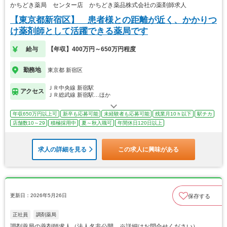
かちどき薬局 センター店 かちどき薬品株式会社の薬剤師求人
【東京都新宿区】 患者様との距離が近く、かかりつ
け薬剤師として活躍できる薬局です
給与
【年収】400万円～650万円程度
勤務地
東京都 新宿区
ＪＲ中央線 新宿駅
アクセス
ＪＲ総武線 新宿駅…ほか
年収650万円以上可
新卒も応募可能
未経験者も応募可能
残業月10ｈ以下
駅チカ
店舗数10～29
積極採用中
夏～秋入職可
年間休日120日以上
求人の詳細を見る
この求人に興味がある
更新日：2026年5月26日
保存する
正社員
調剤薬局
調剤薬局の薬剤師求人（法人名非公開 ※詳細はお問合せください）