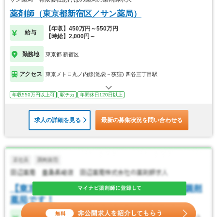
薬剤師（東京都新宿区／サン薬局）
【年収】450万円～550万円
給与
【時給】2,000円～
勤務地
東京都 新宿区
アクセス
東京メトロ丸ノ内線(池袋－荻窪) 四谷三丁目駅
年収550万円以上可
駅チカ
年間休日120日以上
求人の詳細を見る
最新の募集状況を問い合わせる