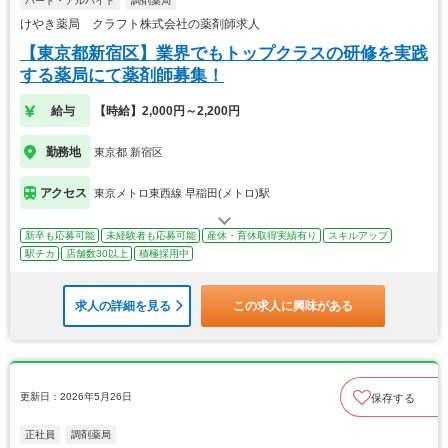
パート・アルバイト
調剤薬局
けやき薬局 クラフト株式会社の薬剤師求人
【東京都新宿区】業界でもトップクラスの研修を実践
する薬局にて薬剤師募集！
給与
【時給】2,000円～2,200円
勤務地
東京都 新宿区
アクセス
東京メトロ東西線 早稲田(メトロ)駅
新卒も応募可能
未経験者も応募可能
産休・育休取得実績有り
スキルアップ
駅チカ
店舗数30以上
積極採用中
求人の詳細を見る
この求人に興味がある
更新日：2026年5月26日
保存する
正社員
調剤薬局