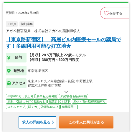
更新日：2025年7月29日
保存する
正社員
調剤薬局
アガペ新宿薬局 株式会社アガペの薬剤師求人
【東京路新宿区】 高層ビル内医療モールの薬局で
す！多線利用可能な好立地★
【月収】28.5万円以上 22歳～モデル
給与
【年収】380万円～600万円程度
勤務地
東京都 新宿区
東京メトロ丸ノ内線(池袋－荻窪) 中野坂上駅
アクセス
都営大江戸線 都庁前駅
年収600万円以上可
新卒も応募可能
未経験者も応募可能
原則、引越しを伴う転勤なし
残業月10ｈ以下
産休・育休取得実績有り
スキルアップ
駅チカ
店舗数30以上
積極採用中
求人の詳細を見る
この求人に興味がある