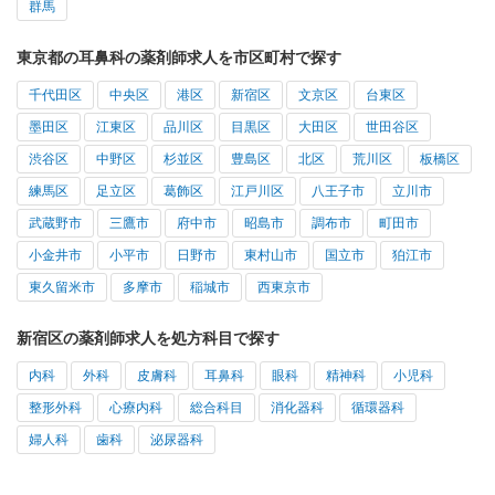
群馬
東京都の耳鼻科の薬剤師求人を市区町村で探す
千代田区
中央区
港区
新宿区
文京区
台東区
墨田区
江東区
品川区
目黒区
大田区
世田谷区
渋谷区
中野区
杉並区
豊島区
北区
荒川区
板橋区
練馬区
足立区
葛飾区
江戸川区
八王子市
立川市
武蔵野市
三鷹市
府中市
昭島市
調布市
町田市
小金井市
小平市
日野市
東村山市
国立市
狛江市
東久留米市
多摩市
稲城市
西東京市
新宿区の薬剤師求人を処方科目で探す
内科
外科
皮膚科
耳鼻科
眼科
精神科
小児科
整形外科
心療内科
総合科目
消化器科
循環器科
婦人科
歯科
泌尿器科