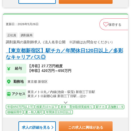
更新日：2026年5月26日
保存する
正社員
調剤薬局
調剤薬局の薬剤師求人（法人名非公開 ※詳細はお問合せください）
【東京都新宿区】駅チカ／年間休日120日以上／多彩
なキャリアパス◎
【月収】27.7万円程度
給与
【年収】420万円～650万円
勤務地
東京都 新宿区
東京メトロ丸ノ内線(池袋－荻窪) 新宿三丁目駅
アクセス
東京メトロ副都心線 新宿三丁目駅…ほか
年収650万円以上可
残業月10ｈ以下
産休・育休取得実績有り
駅チカ
店舗数1～9
積極採用中
夏～秋入職可
年間休日120日以上
求人の詳細を見る
この求人に興味がある