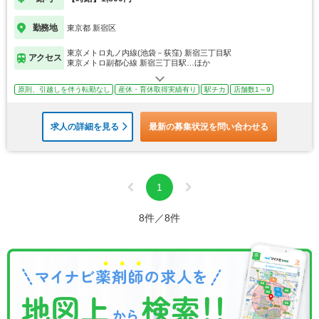
勤務地
東京都 新宿区
東京メトロ丸ノ内線(池袋－荻窪) 新宿三丁目駅
アクセス
東京メトロ副都心線 新宿三丁目駅…ほか
原則、引越しを伴う転勤なし
産休・育休取得実績有り
駅チカ
店舗数1～9
求人の詳細を見る
最新の募集状況を問い合わせる
1
8件／8件