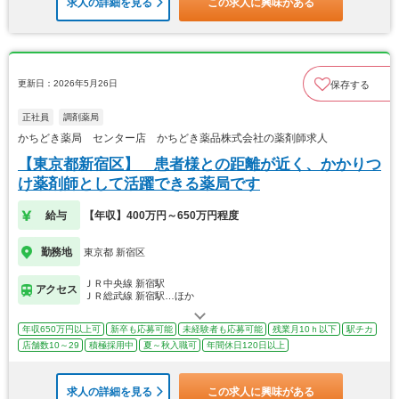
求人の詳細を見る
この求人に興味がある
更新日：2026年5月26日
保存する
正社員
調剤薬局
かちどき薬局 センター店 かちどき薬品株式会社の薬剤師求人
【東京都新宿区】 患者様との距離が近く、かかりつ
け薬剤師として活躍できる薬局です
給与
【年収】400万円～650万円程度
勤務地
東京都 新宿区
ＪＲ中央線 新宿駅
アクセス
ＪＲ総武線 新宿駅…ほか
年収650万円以上可
新卒も応募可能
未経験者も応募可能
残業月10ｈ以下
駅チカ
店舗数10～29
積極採用中
夏～秋入職可
年間休日120日以上
求人の詳細を見る
この求人に興味がある