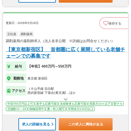
更新日：2026年5月26日
保存する
正社員
調剤薬局
調剤薬局の薬剤師求人（法人名非公開 ※詳細はお問合せください）
【東京都新宿区】 首都圏に広く展開している老舗チ
ェーンでの募集です
給与
【年収】400万円～550万円
勤務地
東京都 新宿区
ＪＲ山手線 目白駅
アクセス
西武新宿線 下落合(東京)駅…ほか
年収550万円以上可
新卒も応募可能
未経験者も応募可能
残業月10ｈ以下
駅チカ
店舗数10～29
積極採用中
夏～秋入職可
年間休日120日以上
求人の詳細を見る
この求人に興味がある