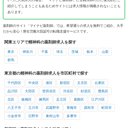
紹介してしまうこともあるためサイトには求人情報が掲載されないことも
あります。
薬剤師のサイト「マイナビ薬剤師」では、希望通りの求人を無料でご紹介。大手
だから安心！厚生労働大臣認可の転職支援サービスです。
関東エリアで精神科の薬剤師求人を探す
東京
神奈川
千葉
埼玉
茨城
栃木
山梨
群馬
東京都の精神科の薬剤師求人を市区町村で探す
千代田区
中央区
港区
新宿区
文京区
台東区
品川区
大田区
世田谷区
渋谷区
杉並区
豊島区
北区
板橋区
練馬区
足立区
葛飾区
江戸川区
八王子市
立川市
武蔵野市
青梅市
調布市
町田市
小金井市
日野市
東村山市
多摩市