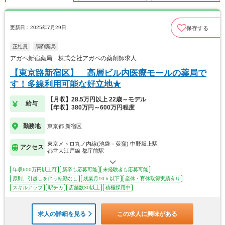
更新日：2025年7月29日
保存する
正社員
調剤薬局
アガペ新宿薬局 株式会社アガペの薬剤師求人
【東京路新宿区】 高層ビル内医療モールの薬局で
す！多線利用可能な好立地★
【月収】28.5万円以上 22歳～モデル
給与
【年収】380万円～600万円程度
勤務地
東京都 新宿区
東京メトロ丸ノ内線(池袋－荻窪) 中野坂上駅
アクセス
都営大江戸線 都庁前駅
年収600万円以上可
新卒も応募可能
未経験者も応募可能
原則、引越しを伴う転勤なし
残業月10ｈ以下
産休・育休取得実績有り
スキルアップ
駅チカ
店舗数30以上
積極採用中
求人の詳細を見る
この求人に興味がある