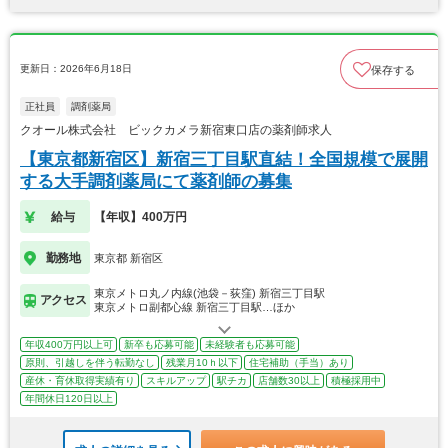
更新日：2026年6月18日
保存する
正社員
調剤薬局
クオール株式会社 ビックカメラ新宿東口店の薬剤師求人
【東京都新宿区】新宿三丁目駅直結！全国規模で展開
する大手調剤薬局にて薬剤師の募集
給与
【年収】400万円
勤務地
東京都 新宿区
東京メトロ丸ノ内線(池袋－荻窪) 新宿三丁目駅
アクセス
東京メトロ副都心線 新宿三丁目駅…ほか
年収400万円以上可
新卒も応募可能
未経験者も応募可能
原則、引越しを伴う転勤なし
残業月10ｈ以下
住宅補助（手当）あり
産休・育休取得実績有り
スキルアップ
駅チカ
店舗数30以上
積極採用中
年間休日120日以上