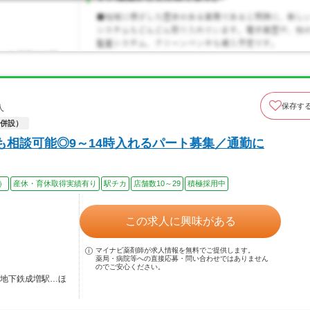
保存す
人
併設）
も相談可能◎9～14時入れるパート募集／通勤に
）
産休・育休取得実績有り
駅チカ
店舗数10～29
積極採用中
この求人に興味がある
マイナビ薬剤師が求人情報を無料でご提供します。
薬局・病院等への直接応募・問い合わせではありません
のでご安心ください。
 地下鉄成増駅…ほ