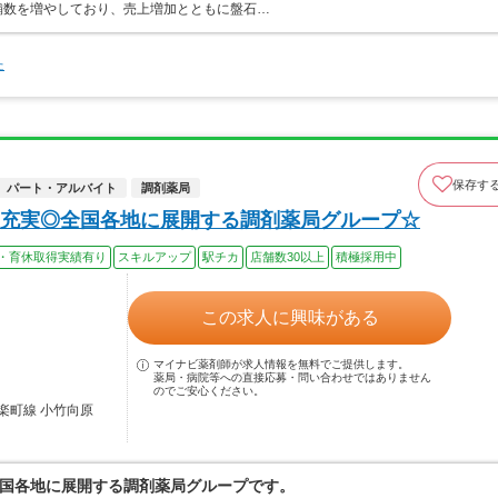
店舗数を増やしており、売上増加とともに盤石…
た
保存す
パート・アルバイト
調剤薬局
充実◎全国各地に展開する調剤薬局グループ☆
・育休取得実績有り
スキルアップ
駅チカ
店舗数30以上
積極採用中
この求人に興味がある
マイナビ薬剤師が求人情報を無料でご提供します。
薬局・病院等への直接応募・問い合わせではありません
のでご安心ください。
楽町線 小竹向原
国各地に展開する調剤薬局グループです。