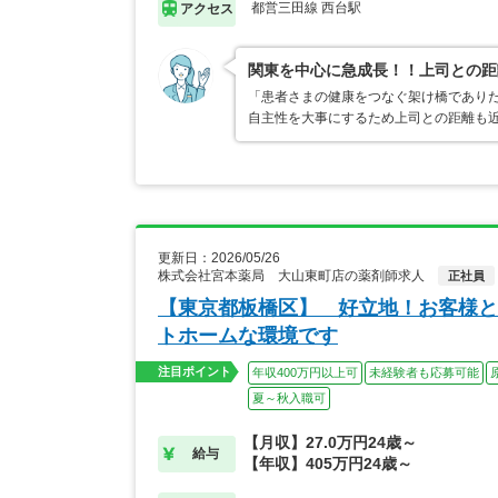
都営三田線 西台駅
アクセス
関東を中心に急成長！！上司との距
「患者さまの健康をつなぐ架け橋でありた
自主性を大事にするため上司との距離も
更新日：2026/05/26
株式会社宮本薬局 大山東町店の薬剤師求人
正社員
【東京都板橋区】 好立地！お客様と
トホームな環境です
注目ポイント
年収400万円以上可
未経験者も応募可能
夏～秋入職可
【月収】27.0万円24歳～
給与
【年収】405万円24歳～