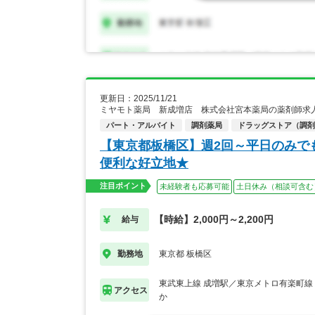
更新日：2025/11/21
ミヤモト薬局 新成増店 株式会社宮本薬局の薬剤師求
パート・アルバイト
調剤薬局
ドラッグストア（調剤
【東京都板橋区】週2回～平日のみで
便利な好立地★
注目ポイント
未経験者も応募可能
土日休み（相談可含む
【時給】2,000円～2,200円
給与
東京都 板橋区
勤務地
東武東上線 成増駅／東京メトロ有楽町線
アクセス
か