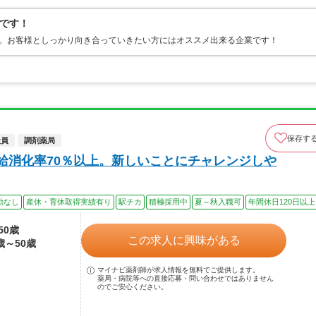
です！
す。お客様としっかり向き合っていきたい方にはオススメ出来る企業です！
保存す
社員
調剤薬局
有給消化率70％以上。新しいことにチャレンジしや
勤なし
産休・育休取得実績有り
駅チカ
積極採用中
夏～秋入職可
年間休日120日以上
50歳
この求人に興味がある
歳～50歳
マイナビ薬剤師が求人情報を無料でご提供します。
薬局・病院等への直接応募・問い合わせではありません
のでご安心ください。