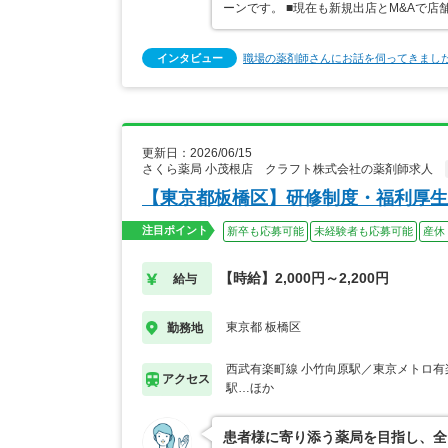
ーンです。 ■現在も新規出店とM&Aで
インタビュー
職場の薬剤師さんにお話を伺ってきまし
更新日：2026/06/15
さくら薬局 小茂根店 クラフト株式会社の薬剤師求人
【東京都板橋区】研修制度・福利厚生
注目ポイント
新卒も応募可能
未経験者も応募可能
産休
【時給】2,000円～2,200円
給与
東京都 板橋区
勤務地
西武有楽町線 小竹向原駅／東京メトロ有
アクセス
駅…ほか
患者様に寄り添う薬局を目指し、全