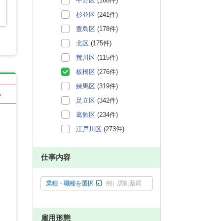
中野区
(166件)
杉並区
(241件)
豊島区
(178件)
北区
(175件)
荒川区
(115件)
板橋区
(276件)
練馬区
(319件)
る
足立区
(342件)
葛飾区
(234件)
江戸川区
(273件)
仕事内容
業種・職種を選択
例）調剤薬局
雇用形態