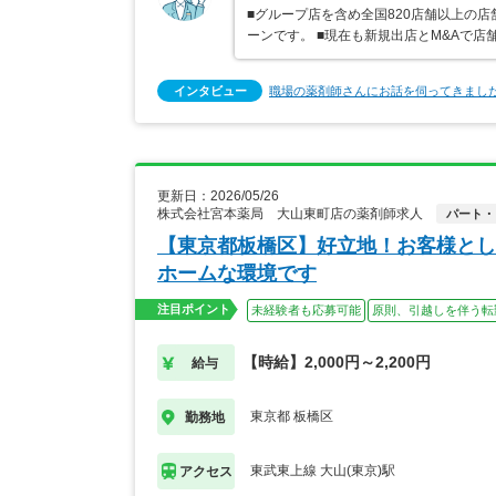
■グループ店を含め全国820店舗以上の
ーンです。 ■現在も新規出店とM&Aで
インタビュー
職場の薬剤師さんにお話を伺ってきまし
更新日：2026/05/26
株式会社宮本薬局 大山東町店の薬剤師求人
パート・
【東京都板橋区】好立地！お客様とし
ホームな環境です
注目ポイント
未経験者も応募可能
原則、引越しを伴う転
【時給】2,000円～2,200円
給与
東京都 板橋区
勤務地
東武東上線 大山(東京)駅
アクセス