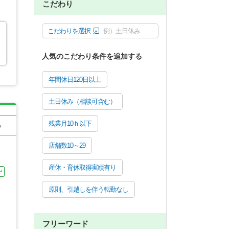
こだわり
こだわりを選択
例）土日休み
人気のこだわり条件を追加する
年間休日120日以上
土日休み（相談可含む）
残業月10ｈ以下
る
店舗数10～29
産休・育休取得実績有り
中
原則、引越しを伴う転勤なし
フリーワード