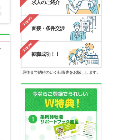
求人のご紹介
STEP3
面接・条件交渉
STEP4
る
転職成功！！
最後まで納得のいく転職先をお探しします。