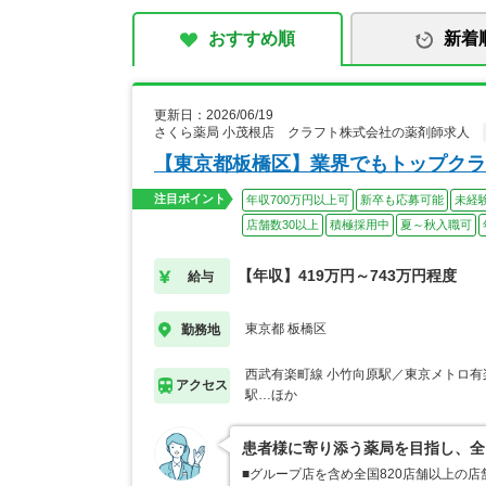
おすすめ順
新着
更新日：2026/06/19
さくら薬局 小茂根店 クラフト株式会社の薬剤師求人
【東京都板橋区】業界でもトップクラ
注目ポイント
年収700万円以上可
新卒も応募可能
未経
店舗数30以上
積極採用中
夏～秋入職可
【年収】419万円～743万円程度
給与
東京都 板橋区
勤務地
西武有楽町線 小竹向原駅／東京メトロ有
アクセス
駅…ほか
患者様に寄り添う薬局を目指し、全
■グループ店を含め全国820店舗以上の