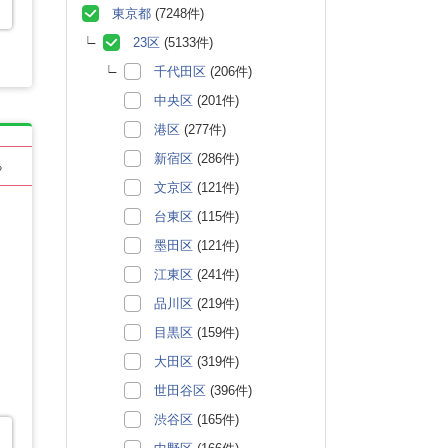
東京都
(7248件)
23区
(5133件)
千代田区
(206件)
中央区
(201件)
港区
(277件)
新宿区
(286件)
る
文京区
(121件)
台東区
(115件)
墨田区
(121件)
江東区
(241件)
品川区
(219件)
目黒区
(159件)
大田区
(319件)
世田谷区
(396件)
渋谷区
(165件)