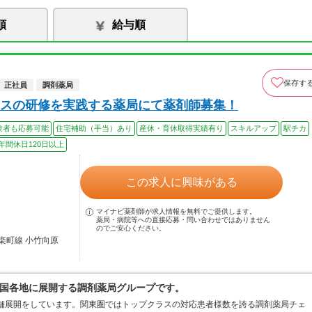
順
給与順
保存す
正社員
調剤薬局
スの研修を実践する薬局にて薬剤師募集！
験者も応募可能
住宅補助（手当）あり
産休・育休取得実績有り
スキルアップ
駅チカ
年間休日120日以上
この求人に興味がある
マイナビ薬剤師が求人情報を無料でご提供します。
薬局・病院等への直接応募・問い合わせではありません
のでご安心ください。
楽町線 小竹向原
国各地に展開する調剤薬局グループです。
店舗展開をしています。関東圏ではトップクラスの対応患者様数を誇る調剤薬局チェ