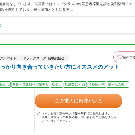
店舗展開をしています。関東圏ではトップクラスの対応患者様数を誇る調剤薬局チェ
店舗数を増やしており、売上増加とともに盤石…
た
保存す
アルバイト
ドラッグストア（調剤併設）
っかり向き合っていきたい方にオススメのアット
勤なし
産休・育休取得実績有り
駅チカ
店舗数10～29
積極採用中
夏～秋入職可
この求人に興味がある
マイナビ薬剤師が求人情報を無料でご提供します。
薬局・病院等への直接応募・問い合わせではありません
のでご安心ください。