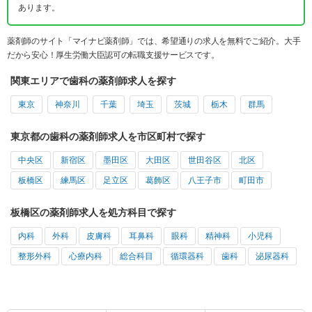
あります。
薬剤師のサイト「マイナビ薬剤師」では、希望通りの求人を無料でご紹介。大手
だから安心！厚生労働大臣認可の転職支援サービスです。
関東エリアで歯科の薬剤師求人を探す
東京
神奈川
千葉
埼玉
茨城
栃木
群馬
東京都の歯科の薬剤師求人を市区町村で探す
中央区
新宿区
墨田区
大田区
世田谷区
北区
板橋区
練馬区
足立区
葛飾区
八王子市
町田市
板橋区の薬剤師求人を処方科目で探す
内科
外科
皮膚科
耳鼻科
眼科
精神科
小児科
整形外科
心療内科
総合科目
循環器科
歯科
泌尿器科