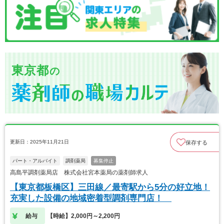
東京都
の
更新日：2025年11月21日
保存する
パート・アルバイト
調剤薬局
募集停止
高島平調剤薬局店 株式会社宮本薬局の薬剤師求人
【東京都板橋区】三田線／最寄駅から5分の好立地！
充実した設備の地域密着型調剤専門店！
給与
【時給】2,000円～2,200円