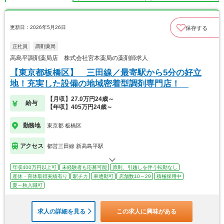
更新日：2026年5月26日
保存する
正社員
調剤薬局
高島平調剤薬局店 株式会社宮本薬局の薬剤師求人
【東京都板橋区】 三田線／最寄駅から5分の好立
地！充実した設備の地域密着型調剤専門店！
【月収】27.0万円24歳～
給与
【年収】405万円24歳～
勤務地
東京都 板橋区
アクセス
都営三田線 新高島平駅
年収400万円以上可
未経験者も応募可能
原則、引越しを伴う転勤なし
産休・育休取得実績有り
駅チカ
車通勤可
店舗数10～29
積極採用中
夏～秋入職可
求人の詳細を見る
この求人に興味がある