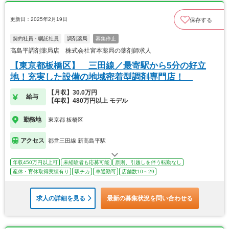
更新日：2025年2月19日
保存する
契約社員・嘱託社員
調剤薬局
募集停止
高島平調剤薬局店 株式会社宮本薬局の薬剤師求人
【東京都板橋区】 三田線／最寄駅から5分の好立
地！充実した設備の地域密着型調剤専門店！
【月収】30.0万円
給与
【年収】480万円以上 モデル
勤務地
東京都 板橋区
アクセス
都営三田線 新高島平駅
年収450万円以上可
未経験者も応募可能
原則、引越しを伴う転勤なし
産休・育休取得実績有り
駅チカ
車通勤可
店舗数10～29
求人の詳細を見る
最新の募集状況を問い合わせる