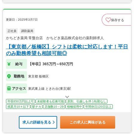
更新日：2025年3月7日
保存する
正社員
調剤薬局
かちどき薬局 常盤台店 かちどき薬品株式会社の薬剤師求人
【東京都／板橋区】シフトは柔軟に対応します！平日
のみ勤務希望も相談可能◎
給与
【年収】365万円～650万円
勤務地
東京都 板橋区
アクセス
東武東上線 ときわ台(東京)駅
年収650万円以上可
未経験者も応募可能
原則、引越しを伴う転勤なし
残業月10ｈ以下
駅チカ
店舗数10～29
積極採用中
年間休日120日以上
求人の詳細を見る
この求人に興味がある