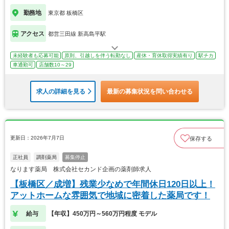
勤務地
東京都 板橋区
アクセス
都営三田線 新高島平駅
未経験者も応募可能
原則、引越しを伴う転勤なし
産休・育休取得実績有り
駅チカ
車通勤可
店舗数10～29
求人の詳細を見る
最新の募集状況を問い合わせる
更新日：2026年7月7日
保存する
正社員
調剤薬局
募集停止
なります薬局 株式会社セカンド企画の薬剤師求人
【板橋区／成増】残業少なめで年間休日120日以上！
アットホームな雰囲気で地域に密着した薬局です！
給与
【年収】450万円～560万円程度 モデル