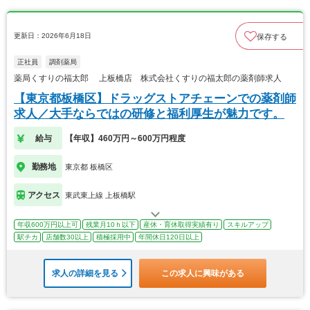
更新日：2026年6月18日
保存する
正社員
調剤薬局
薬局くすりの福太郎 上板橋店 株式会社くすりの福太郎の薬剤師求人
【東京都板橋区】ドラッグストアチェーンでの薬剤師
求人／大手ならではの研修と福利厚生が魅力です。
給与
【年収】460万円～600万円程度
勤務地
東京都 板橋区
アクセス
東武東上線 上板橋駅
年収600万円以上可
残業月10ｈ以下
産休・育休取得実績有り
スキルアップ
駅チカ
店舗数30以上
積極採用中
年間休日120日以上
求人の詳細を見る
この求人に興味がある