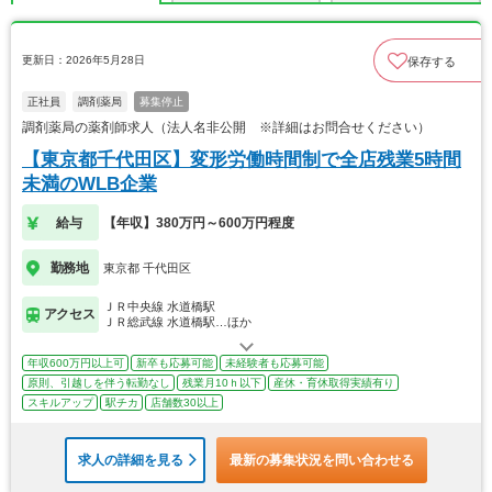
更新日：2026年5月28日
保存する
正社員
調剤薬局
募集停止
調剤薬局の薬剤師求人（法人名非公開 ※詳細はお問合せください）
【東京都千代田区】変形労働時間制で全店残業5時間
未満のWLB企業
給与
【年収】380万円～600万円程度
勤務地
東京都 千代田区
ＪＲ中央線 水道橋駅
アクセス
ＪＲ総武線 水道橋駅…ほか
年収600万円以上可
新卒も応募可能
未経験者も応募可能
原則、引越しを伴う転勤なし
残業月10ｈ以下
産休・育休取得実績有り
スキルアップ
駅チカ
店舗数30以上
求人の詳細を見る
最新の募集状況を問い合わせる