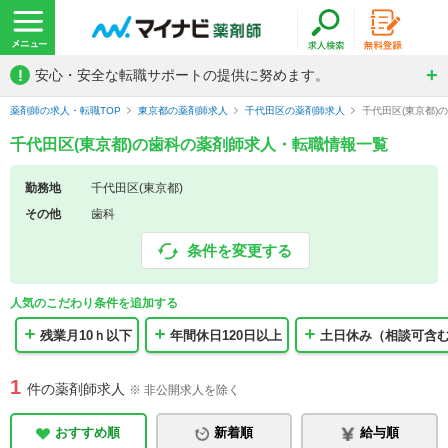
!
安心・安全な転職サポートの提供に努めます。
薬剤師の求人・転職TOP
東京都の薬剤師求人
千代田区の薬剤師求人
千代田区(東京都)
千代田区(東京都)の歯科の薬剤師求人・転職情報一覧
勤務地
千代田区(東京都)
その他
歯科
条件を変更する
人気のこだわり条件を追加する
残業月10ｈ以下
年間休日120日以上
土日休み（相談可含
1
件の薬剤師求人
※ 非公開求人を除く
おすすめ順
新着順
給与順