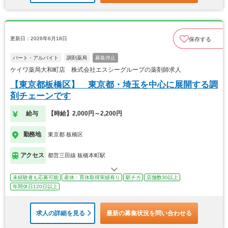
更新日：2026年6月18日
保存する
パート・アルバイト
調剤薬局
募集停止
ケイワ薬局大和町店 株式会社エスシーグループの薬剤師求人
【東京都板橋区】 東京都・埼玉を中心に展開する調
剤チェーンです
給与
【時給】2,000円～2,200円
勤務地
東京都 板橋区
アクセス
都営三田線 板橋本町駅
未経験者も応募可能
産休・育休取得実績有り
駅チカ
店舗数30以上
年間休日120日以上
求人の詳細を見る
最新の募集状況を問い合わせる