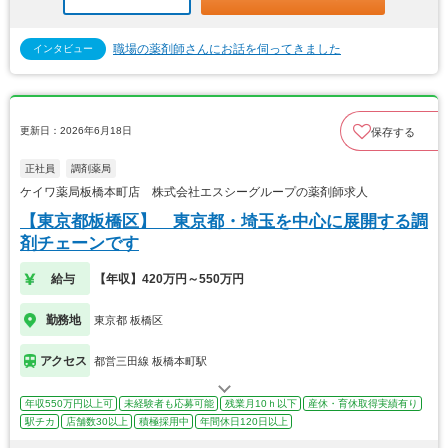
職場の薬剤師さんにお話を伺ってきました
インタビュー
更新日：2026年6月18日
保存する
正社員
調剤薬局
ケイワ薬局板橋本町店 株式会社エスシーグループの薬剤師求人
【東京都板橋区】 東京都・埼玉を中心に展開する調
剤チェーンです
給与
【年収】420万円～550万円
勤務地
東京都 板橋区
アクセス
都営三田線 板橋本町駅
年収550万円以上可
未経験者も応募可能
残業月10ｈ以下
産休・育休取得実績有り
駅チカ
店舗数30以上
積極採用中
年間休日120日以上