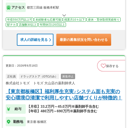
アクセス
都営三田線 板橋本町駅
年収550万円以上可
未経験者も応募可能
残業月10ｈ以下
産休・育休取得実績有り
駅チカ
店舗数30以上
年間休日120日以上
求人の詳細を見る
最新の募集状況を問い合わせる
更新日：2026年6月18日
保存する
正社員
ドラッグストア（OTCのみ）
募集停止
株式会社トモズ トモズ 大山店の薬剤師求人
【東京都板橋区】福利厚生充実♪システム面も充実の
安心環境◎清潔で利用しやすい店舗づくりが特徴的！
【月収】33.2万円～45.0万円※薬剤師手当含む
給与
【年収】480万円～690万円※薬剤師手当含む
勤務地
東京都 板橋区