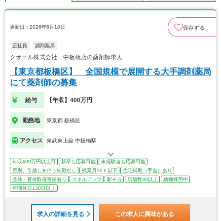
更新日：2026年6月18日
保存する
正社員
調剤薬局
クオール株式会社 中板橋店の薬剤師求人
【東京都板橋区】 全国規模で展開する大手調剤薬局
にて薬剤師の募集
給与
【年収】400万円
勤務地
東京都 板橋区
アクセス
東武東上線 中板橋駅
年収400万円以上可
新卒も応募可能
未経験者も応募可能
原則、引越しを伴う転勤なし
残業月10ｈ以下
住宅補助（手当）あり
産休・育休取得実績有り
スキルアップ
駅チカ
店舗数30以上
積極採用中
年間休日120日以上
求人の詳細を見る
この求人に興味がある