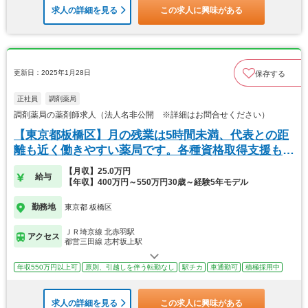
求人の詳細を見る
この求人に興味がある
更新日：2025年1月28日
保存する
正社員
調剤薬局
調剤薬局の薬剤師求人（法人名非公開 ※詳細はお問合せください）
【東京都板橋区】月の残業は5時間未満、代表との距
離も近く働きやすい薬局です。各種資格取得支援もあ
り。
【月収】25.0万円
給与
【年収】400万円～550万円30歳～経験5年モデル
勤務地
東京都 板橋区
ＪＲ埼京線 北赤羽駅
アクセス
都営三田線 志村坂上駅
年収550万円以上可
原則、引越しを伴う転勤なし
駅チカ
車通勤可
積極採用中
求人の詳細を見る
この求人に興味がある