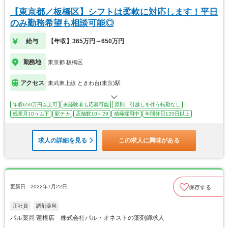
【東京都／板橋区】シフトは柔軟に対応します！平日
のみ勤務希望も相談可能◎
給与
【年収】365万円～650万円
勤務地
東京都 板橋区
アクセス
東武東上線 ときわ台(東京)駅
年収650万円以上可
未経験者も応募可能
原則、引越しを伴う転勤なし
残業月10ｈ以下
駅チカ
店舗数10～29
積極採用中
年間休日120日以上
求人の詳細を見る
この求人に興味がある
更新日：2022年7月22日
保存する
正社員
調剤薬局
パル薬局 蓮根店 株式会社パル・オネストの薬剤師求人