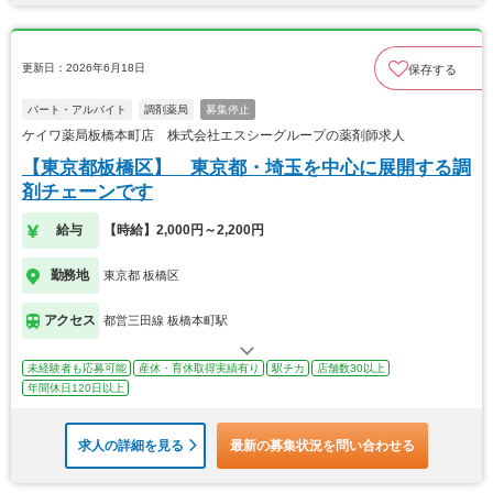
更新日：2026年6月18日
保存する
パート・アルバイト
調剤薬局
募集停止
ケイワ薬局板橋本町店 株式会社エスシーグループの薬剤師求人
【東京都板橋区】 東京都・埼玉を中心に展開する調
剤チェーンです
給与
【時給】2,000円～2,200円
勤務地
東京都 板橋区
アクセス
都営三田線 板橋本町駅
未経験者も応募可能
産休・育休取得実績有り
駅チカ
店舗数30以上
年間休日120日以上
求人の詳細を見る
最新の募集状況を問い合わせる