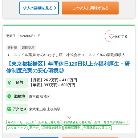
求人の詳細を見る
この求人に興味がある
更新日：2026年6月18日
保存する
正社員
調剤薬局
ユニスマイル薬局 かみいたばし店 株式会社ユニスマイルの薬剤師求人
【東京都板橋区】年間休日120日以上☆福利厚生・研
修制度充実の安心環境◎
【月収】26.2万円～41.0万円
給与
【年収】393万円～600万円
勤務地
東京都 板橋区
アクセス
東武東上線 上板橋駅
年収600万円以上可
新卒も応募可能
未経験者も応募可能
産休・育休取得実績有り
スキルアップ
駅チカ
店舗数30以上
積極採用中
年間休日120日以上