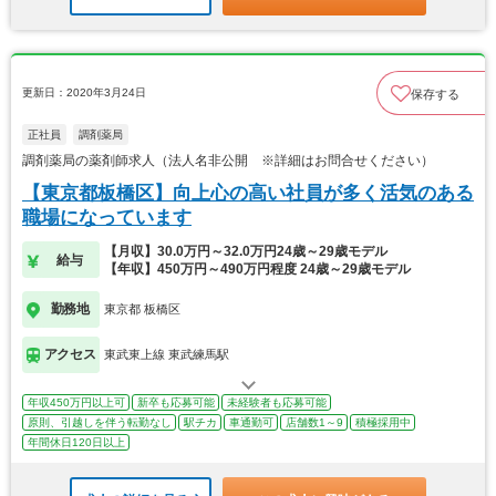
更新日：2020年3月24日
保存する
正社員
調剤薬局
調剤薬局の薬剤師求人（法人名非公開 ※詳細はお問合せください）
【東京都板橋区】向上心の高い社員が多く活気のある
職場になっています
【月収】30.0万円～32.0万円24歳～29歳モデル
給与
【年収】450万円～490万円程度 24歳～29歳モデル
勤務地
東京都 板橋区
アクセス
東武東上線 東武練馬駅
年収450万円以上可
新卒も応募可能
未経験者も応募可能
原則、引越しを伴う転勤なし
駅チカ
車通勤可
店舗数1～9
積極採用中
年間休日120日以上