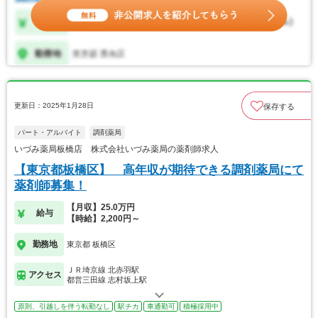
更新日：2025年1月28日
保存する
パート・アルバイト
調剤薬局
いづみ薬局板橋店 株式会社いづみ薬局の薬剤師求人
【東京都板橋区】 高年収が期待できる調剤薬局にて
薬剤師募集！
【月収】25.0万円
給与
【時給】2,200円～
勤務地
東京都 板橋区
ＪＲ埼京線 北赤羽駅
アクセス
都営三田線 志村坂上駅
原則、引越しを伴う転勤なし
駅チカ
車通勤可
積極採用中