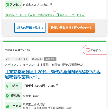
アクセス
東武東上線 大山(東京)駅
年収650万円以上可
産休・育休取得実績有り
スキルアップ
駅チカ
求人の詳細を見る
最新の募集状況を問い合わせる
更新日：2025年3月4日
保存する
パート・アルバイト
調剤薬局
募集停止
メディスンショップなります薬局 有限会社匠の薬剤師求人
【東京都葛飾区】20代～50代の薬剤師が活躍中の地
域密着型薬局です。
給与
【時給】2,000円～2,100円
勤務地
東京都 板橋区
東武東上線 成増駅
アクセス
東京メトロ有楽町線 地下鉄成増駅…ほか