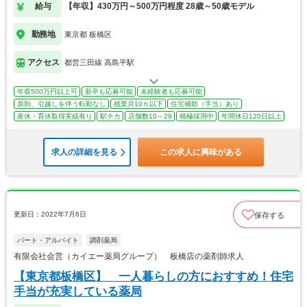
給与
【年収】430万円～500万円程度 28歳～50歳モデル
勤務地
東京都 板橋区
アクセス
都営三田線 高島平駅
年収500万円以上可
新卒も応募可能
未経験者も応募可能
原則、引越しを伴う転勤なし
残業月10ｈ以下
住宅補助（手当）あり
産休・育休取得実績有り
駅チカ
店舗数10～29
積極採用中
年間休日120日以上
求人の詳細を見る
この求人に興味がある
更新日：2022年7月6日
保存する
パート・アルバイト
調剤薬局
有限会社会営（カイエー薬局グループ） 板橋店の薬剤師求人
【東京都板橋区】 一人暮らしの方におすすめ！住宅
手当が充実している薬局