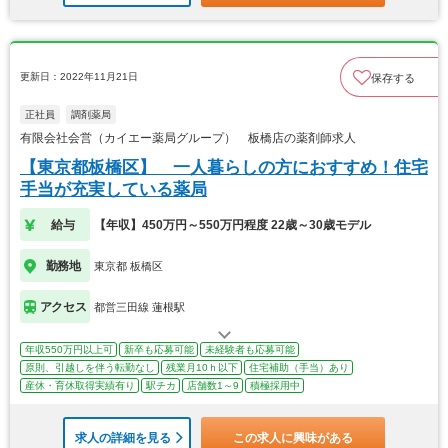
更新日：2022年11月21日
保存する
正社員
調剤薬局
有限会社会営（カイエー薬局グループ） 板橋店の薬剤師求人
【東京都板橋区】 一人暮らしの方におすすめ！住宅
手当が充実している薬局
給与
【年収】450万円～550万円程度 22歳～30歳モデル
勤務地
東京都 板橋区
アクセス
都営三田線 蓮根駅
年収550万円以上可
新卒も応募可能
未経験者も応募可能
原則、引越しを伴う転勤なし
残業月10ｈ以下
住宅補助（手当）あり
産休・育休取得実績有り
駅チカ
店舗数1～9
積極採用中
求人の詳細を見る
この求人に興味がある