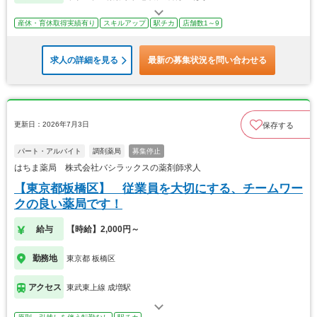
産休・育休取得実績有り
スキルアップ
駅チカ
店舗数1～9
求人の詳細を見る
最新の募集状況を問い合わせる
更新日：2026年7月3日
保存する
パート・アルバイト
調剤薬局
募集停止
はちま薬局 株式会社バシラックスの薬剤師求人
【東京都板橋区】 従業員を大切にする、チームワー
クの良い薬局です！
給与
【時給】2,000円～
勤務地
東京都 板橋区
アクセス
東武東上線 成増駅