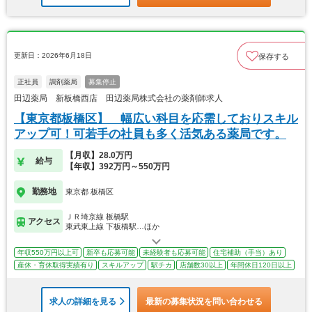
更新日：2026年6月18日
保存する
正社員
調剤薬局
募集停止
田辺薬局 新板橋西店 田辺薬局株式会社の薬剤師求人
【東京都板橋区】 幅広い科目を応需しておりスキル
アップ可！可若手の社員も多く活気ある薬局です。
【月収】28.0万円
給与
【年収】392万円～550万円
勤務地
東京都 板橋区
ＪＲ埼京線 板橋駅
アクセス
東武東上線 下板橋駅…ほか
年収550万円以上可
新卒も応募可能
未経験者も応募可能
住宅補助（手当）あり
産休・育休取得実績有り
スキルアップ
駅チカ
店舗数30以上
年間休日120日以上
求人の詳細を見る
最新の募集状況を問い合わせる