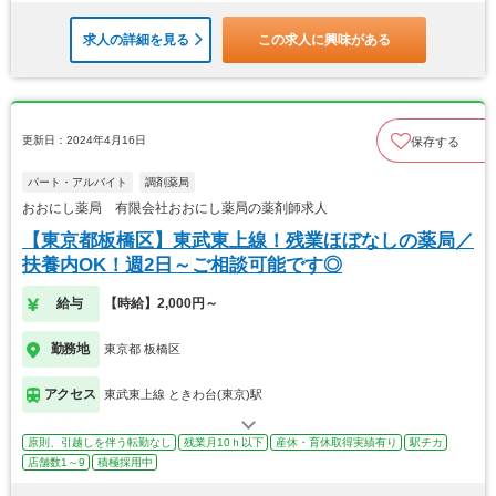
求人の詳細を見る
この求人に興味がある
更新日：2024年4月16日
保存する
パート・アルバイト
調剤薬局
おおにし薬局 有限会社おおにし薬局の薬剤師求人
【東京都板橋区】東武東上線！残業ほぼなしの薬局／
扶養内OK！週2日～ご相談可能です◎
給与
【時給】2,000円～
勤務地
東京都 板橋区
アクセス
東武東上線 ときわ台(東京)駅
原則、引越しを伴う転勤なし
残業月10ｈ以下
産休・育休取得実績有り
駅チカ
店舗数1～9
積極採用中