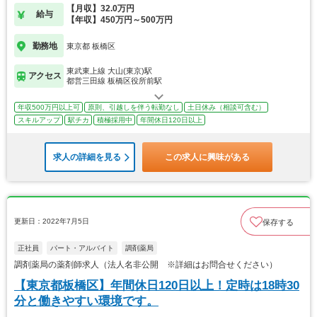
【月収】32.0万円
給与
【年収】450万円～500万円
勤務地
東京都 板橋区
東武東上線 大山(東京)駅
アクセス
都営三田線 板橋区役所前駅
年収500万円以上可
原則、引越しを伴う転勤なし
土日休み（相談可含む）
スキルアップ
駅チカ
積極採用中
年間休日120日以上
求人の詳細を見る
この求人に興味がある
更新日：2022年7月5日
保存する
正社員
パート・アルバイト
調剤薬局
調剤薬局の薬剤師求人（法人名非公開 ※詳細はお問合せください）
【東京都板橋区】年間休日120日以上！定時は18時30
分と働きやすい環境です。