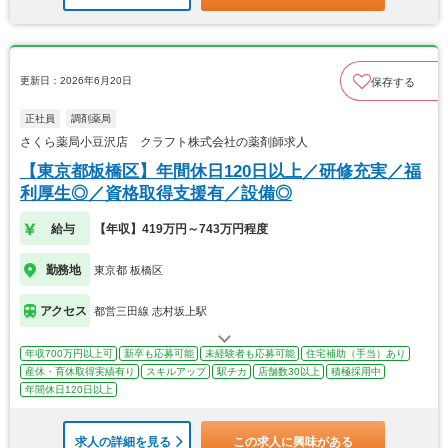
更新日：2026年6月20日
保存する
正社員
調剤薬局
さくら薬局小豆沢店 クラフト株式会社の薬剤師求人
【東京都板橋区】年間休日120日以上／研修充実／福
利厚生◎／資格取得支援有／設備◎
給与
【年収】419万円～743万円程度
勤務地
東京都 板橋区
アクセス
都営三田線 志村坂上駅
年収700万円以上可
新卒も応募可能
未経験者も応募可能
住宅補助（手当）あり
産休・育休取得実績有り
スキルアップ
駅チカ
店舗数30以上
積極採用中
年間休日120日以上
求人の詳細を見る
この求人に興味がある