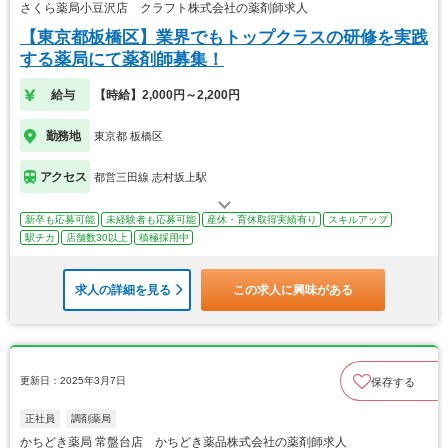
さくら薬局小豆沢店 クラフト株式会社の薬剤師求人
【東京都板橋区】業界でもトップクラスの研修を実践
する薬局にて薬剤師募集！
給与
【時給】2,000円～2,200円
勤務地
東京都 板橋区
アクセス
都営三田線 志村坂上駅
新卒も応募可能
未経験者も応募可能
産休・育休取得実績有り
スキルアップ
駅チカ
店舗数30以上
積極採用中
求人の詳細を見る
この求人に興味がある
更新日：2025年3月7日
保存する
正社員
調剤薬局
かちどき薬局 常盤台店 かちどき薬品株式会社の薬剤師求人