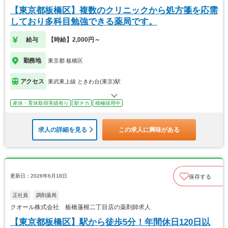
【東京都板橋区】複数のクリニックから処方箋を応需
しており多科目勉強できる薬局です。
給与
【時給】2,000円～
勤務地
東京都 板橋区
アクセス
東武東上線 ときわ台(東京)駅
産休・育休取得実績有り
駅チカ
積極採用中
求人の詳細を見る
この求人に興味がある
更新日：2026年6月18日
保存する
正社員
調剤薬局
クオール株式会社 板橋蓮根二丁目店の薬剤師求人
【東京都板橋区】駅から徒歩5分！年間休日120日以