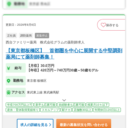
更新日：2026年8月6日
保存する
正社員
調剤薬局
募集停止
西台ファミリー薬局 株式会社グラムの薬剤師求人
【東京都板橋区】 首都圏を中心に展開する中堅調剤
薬局にて薬剤師募集！
【月収】30.0万円
給与
【年収】420万円～740万円30歳～50歳モデル
勤務地
東京都 板橋区
アクセス
東武東上線 東武練馬駅
年収700万円以上可
新卒も応募可能
未経験者も応募可能
残業月10ｈ以下
産休・育休取得実績有り
スキルアップ
駅チカ
店舗数30以上
年間休日120日以上
求人の詳細を見る
最新の募集状況を問い合わせる