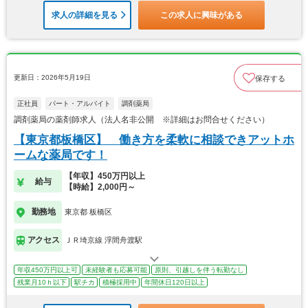
求人の詳細を見る
この求人に興味がある
更新日：2026年5月19日
保存する
正社員
パート・アルバイト
調剤薬局
調剤薬局の薬剤師求人（法人名非公開 ※詳細はお問合せください）
【東京都板橋区】 働き方を柔軟に相談できアットホ
ームな薬局です！
【年収】450万円以上
給与
【時給】2,000円～
勤務地
東京都 板橋区
アクセス
ＪＲ埼京線 浮間舟渡駅
年収450万円以上可
未経験者も応募可能
原則、引越しを伴う転勤なし
残業月10ｈ以下
駅チカ
積極採用中
年間休日120日以上