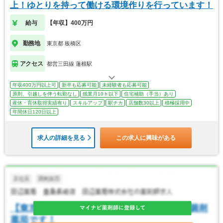
上！ゆとりを持って働ける環境作りを行っています！
給与
【年収】400万円
勤務地
東京都 板橋区
アクセス
都営三田線 蓮根駅
年収400万円以上可
新卒も応募可能
未経験者も応募可能
原則、引越しを伴う転勤なし
残業月10ｈ以下
住宅補助（手当）あり
産休・育休取得実績有り
スキルアップ
駅チカ
店舗数30以上
積極採用中
年間休日120日以上
求人の詳細を見る
この求人に興味がある