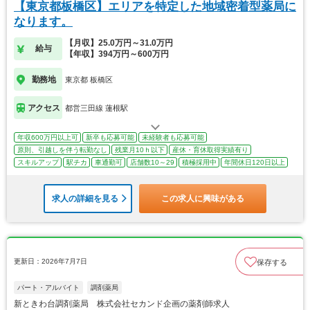
【東京都板橋区】エリアを特定した地域密着型薬局に
なります。
【月収】25.0万円～31.0万円
給与
【年収】394万円～600万円
勤務地
東京都 板橋区
アクセス
都営三田線 蓮根駅
年収600万円以上可
新卒も応募可能
未経験者も応募可能
原則、引越しを伴う転勤なし
残業月10ｈ以下
産休・育休取得実績有り
スキルアップ
駅チカ
車通勤可
店舗数10～29
積極採用中
年間休日120日以上
求人の詳細を見る
この求人に興味がある
更新日：2026年7月7日
保存する
パート・アルバイト
調剤薬局
新ときわ台調剤薬局 株式会社セカンド企画の薬剤師求人