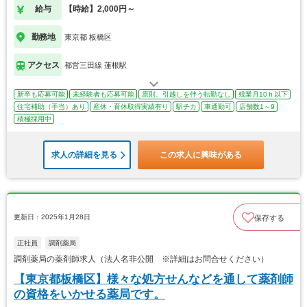
給与
【時給】2,000円～
勤務地
東京都 板橋区
アクセス
都営三田線 蓮根駅
新卒も応募可能
未経験者も応募可能
原則、引越しを伴う転勤なし
残業月10ｈ以下
住宅補助（手当）あり
産休・育休取得実績有り
駅チカ
車通勤可
店舗数1～9
積極採用中
求人の詳細を見る
この求人に興味がある
更新日：2025年1月28日
保存する
正社員
調剤薬局
調剤薬局の薬剤師求人（法人名非公開 ※詳細はお問合せください）
【東京都板橋区】様々な処方せんなどを通して薬剤師
の資格をいかせる薬局です。