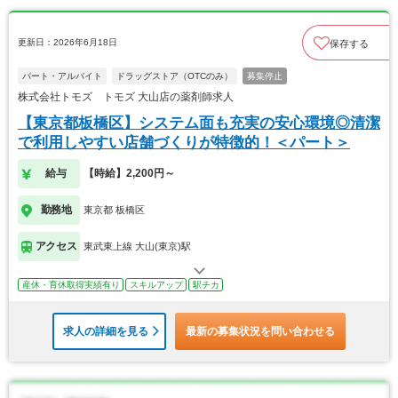
更新日：2026年6月18日
保存する
パート・アルバイト
ドラッグストア（OTCのみ）
募集停止
株式会社トモズ トモズ 大山店の薬剤師求人
【東京都板橋区】システム面も充実の安心環境◎清潔
で利用しやすい店舗づくりが特徴的！＜パート＞
給与
【時給】2,200円～
勤務地
東京都 板橋区
アクセス
東武東上線 大山(東京)駅
産休・育休取得実績有り
スキルアップ
駅チカ
求人の詳細を見る
最新の募集状況を問い合わせる