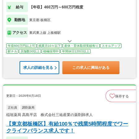
給与
【年収】460万円～600万円程度
勤務地
東京都 板橋区
アクセス
東武東上線 上板橋駅
年収600万円以上可
残業月10ｈ以下
産休・育休取得実績有り
スキルアップ
駅チカ
店舗数30以上
積極採用中
年間休日120日以上
求人の詳細を見る
この求人に興味がある
更新日：2026年6月18日
保存する
正社員
調剤薬局
稲垣薬局 高島平店 株式会社三祐産業の薬剤師求人
【東京都板橋区】有給100％で残業5時間程度でワー
クライフバランス求人です！