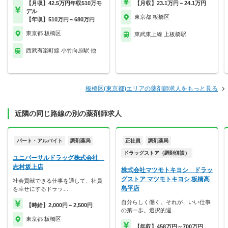
【月収】42.5万円年収510万モ
【月収】23.1万円～24.1万円
デル
東京都 板橋区
【年収】510万円～680万円
東京都 板橋区
東武東上線 上板橋駅
西武有楽町線 小竹向原駅 他
板橋区(東京都)エリアの薬剤師求人をもっと見る
近隣の同じ路線の別の薬剤師求人
パート・アルバイト
調剤薬局
正社員
調剤薬局
ドラッグストア（調剤併設）
ユニバーサルドラッグ株式会社
志村坂上店
株式会社マツモトキヨシ ドラッ
グストア マツモトキヨシ 板橋高
社会貢献できる仕事を通して、社員
島平店
を幸せにするドラッ…
自分らしく働く。それが、いい仕事
【時給】2,000円～2,500円
の第一歩。選択的週…
東京都 板橋区
【年収】458万円～700万円