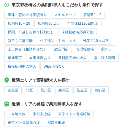
東京都板橋区の薬剤師求人をこだわり条件で探す
産休・育休取得実績有り
スキルアップ
店舗数1～9
店舗数10～29
店舗数30以上
年間休日120日以上
原則、引越しを伴う転勤なし
未経験者も応募可能
新卒も応募可能
住宅補助（手当）あり
残業月10ｈ以下
土日休み（相談可含む）
総合門前
管理職候補
駅チカ
車通勤可
在宅業務あり
登録販売者の求人
夏～秋入職可
積極採用中の求人
WEB面接OK
近隣エリアで薬剤師求人を探す
豊島区
北区
荒川区
練馬区
足立区
葛飾区
近隣エリアの路線で薬剤師求人を探す
ＪＲ埼京線
東武東上線
東京メトロ有楽町線
東京メトロ副都心線
都営三田線