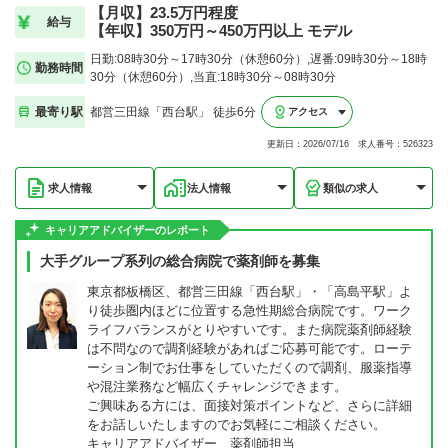
【月収】23.5万円程度
給与
【年収】350万円～450万円以上 モデル
日勤:08時30分～17時30分（休憩60分）,遅番:09時30分～18時
勤務時間
30分（休憩60分）,当直:18時30分～08時30分
最寄り駅
都営三田線「西台駅」 徒歩6分
アクセス
更新日：2026/07/16 求人番号：526323
求人情報
法人情報
類似の求人
キャリアアドバイザーのレポート
大手グループ系列の総合病院で薬剤師を募集
東京都板橋区、都営三田線「西台駅」・「高島平駅」よ
り徒歩圏内ほどに位置する急性期総合病院です。ワーク
ライフバランスがとりやすいです。また病院薬剤師経験
は不問なので調剤経験があればご応募可能です。ローテ
ーション制でお仕事をしていただくので調剤、服薬指導
や混注業務など幅広くチャレンジできます。
ご興味ある方には、面接対策ポイントなど、さらに詳細
をお話しいたしますのでお気軽にご相談ください。
キャリアアドバイザー 薬剤師担当