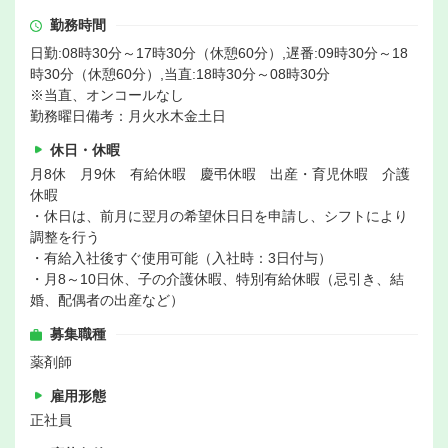
勤務時間
日勤:08時30分～17時30分（休憩60分）,遅番:09時30分～18
時30分（休憩60分）,当直:18時30分～08時30分
※当直、オンコールなし
勤務曜日備考：月火水木金土日
休日・休暇
月8休 月9休 有給休暇 慶弔休暇 出産・育児休暇 介護
休暇
・休日は、前月に翌月の希望休日日を申請し、シフトにより
調整を行う
・有給入社後すぐ使用可能（入社時：3日付与）
・月8～10日休、子の介護休暇、特別有給休暇（忌引き、結
婚、配偶者の出産など）
募集職種
薬剤師
雇用形態
正社員