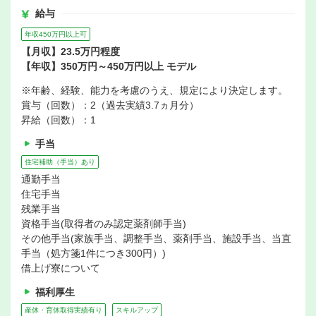
給与
年収450万円以上可
【月収】23.5万円程度
【年収】350万円～450万円以上 モデル
※年齢、経験、能力を考慮のうえ、規定により決定します。
賞与（回数）：2（過去実績3.7ヵ月分）
昇給（回数）：1
手当
住宅補助（手当）あり
通勤手当
住宅手当
残業手当
資格手当(取得者のみ認定薬剤師手当)
その他手当(家族手当、調整手当、薬剤手当、施設手当、当直
手当（処方箋1件につき300円）)
借上げ寮について
福利厚生
産休・育休取得実績有り
スキルアップ