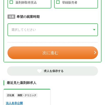
薬剤師取得見込
登録販売者
取得予定年
希望の就業時期
必須
任意
年 3月
次に進む
求人を保存する
最近見た薬剤師求人
正社員
病院・クリニック
法人名非公開