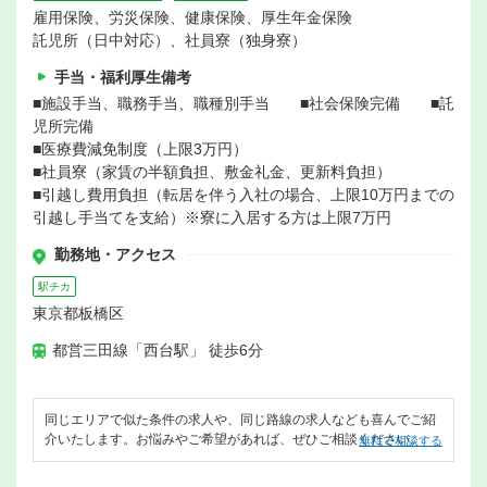
雇用保険、労災保険、健康保険、厚生年金保険
託児所（日中対応）、社員寮（独身寮）
手当・福利厚生備考
■施設手当、職務手当、職種別手当 ■社会保険完備 ■託
児所完備
■医療費減免制度（上限3万円）
■社員寮（家賃の半額負担、敷金礼金、更新料負担）
■引越し費用負担（転居を伴う入社の場合、上限10万円までの
引越し手当てを支給）※寮に入居する方は上限7万円
勤務地・アクセス
駅チカ
東京都板橋区
都営三田線「西台駅」 徒歩6分
同じエリアで似た条件の求人や、同じ路線の求人なども喜んでご紹
介いたします。お悩みやご希望があれば、ぜひご相談ください。
無料で相談する