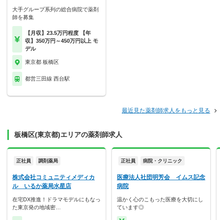
大手グループ系列の総合病院で薬剤
師を募集
【月収】23.5万円程度 【年
収】350万円～450万円以上 モ
デル
東京都 板橋区
都営三田線 西台駅
最近見た薬剤師求人をもっと見る
板橋区(東京都)エリアの薬剤師求人
正社員
調剤薬局
正社員
病院・クリニック
株式会社コミュニティメディカ
医療法人社団明芳会 イムス記念
ル いるか薬局水星店
病院
在宅DX推進！ドラマモデルにもなっ
温かく心のこもった医療を大切にし
た東京発の地域密…
ています◎