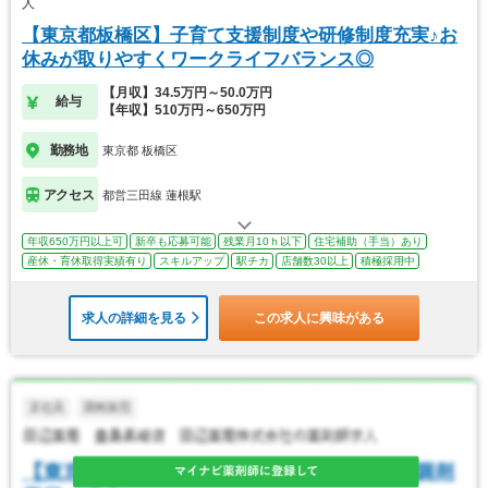
人
【東京都板橋区】子育て支援制度や研修制度充実♪お
休みが取りやすくワークライフバランス◎
【月収】34.5万円～50.0万円
給与
【年収】510万円～650万円
勤務地
東京都 板橋区
アクセス
都営三田線 蓮根駅
年収650万円以上可
新卒も応募可能
残業月10ｈ以下
住宅補助（手当）あり
産休・育休取得実績有り
スキルアップ
駅チカ
店舗数30以上
積極採用中
求人の詳細を見る
この求人に興味がある