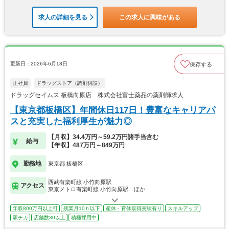
求人の詳細を見る
この求人に興味がある
更新日：2026年6月18日
保存する
正社員
ドラッグストア（調剤併設）
ドラッグセイムス 板橋向原店 株式会社富士薬品の薬剤師求人
【東京都板橋区】年間休日117日！豊富なキャリアパ
スと充実した福利厚生が魅力◎
【月収】34.4万円～59.2万円諸手当含む
給与
【年収】487万円～849万円
勤務地
東京都 板橋区
西武有楽町線 小竹向原駅
アクセス
東京メトロ有楽町線 小竹向原駅…ほか
年収800万円以上可
残業月10ｈ以下
産休・育休取得実績有り
スキルアップ
駅チカ
店舗数30以上
積極採用中