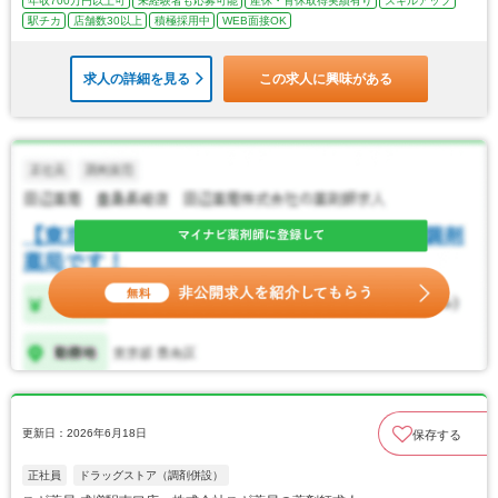
年収700万円以上可
未経験者も応募可能
産休・育休取得実績有り
スキルアップ
駅チカ
店舗数30以上
積極採用中
WEB面接OK
求人の詳細を見る
この求人に興味がある
更新日：2026年6月18日
保存する
正社員
ドラッグストア（調剤併設）