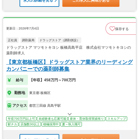
求人の詳細を見る
この求人に興味がある
更新日：2026年7月4日
保存する
正社員
調剤薬局
ドラッグストア（調剤併設）
ドラッグストア マツモトキヨシ 板橋高島平店 株式会社マツモトキヨシの
薬剤師求人
【東京都板橋区】ドラッグストア業界のリーディング
カンパニーでの薬剤師募集
給与
【年収】458万円～700万円
勤務地
東京都 板橋区
アクセス
都営三田線 高島平駅
年収700万円以上可
未経験者も応募可能
産休・育休取得実績有り
スキルアップ
駅チカ
店舗数30以上
積極採用中
夏～秋入職可