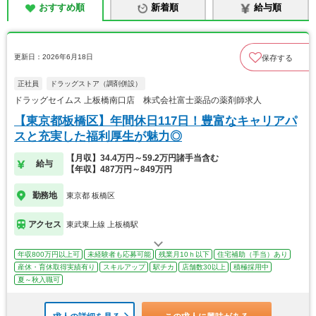
おすすめ順
新着順
給与順
更新日：2026年6月18日
保存する
正社員
ドラッグストア（調剤併設）
ドラッグセイムス 上板橋南口店 株式会社富士薬品の薬剤師求人
【東京都板橋区】年間休日117日！豊富なキャリアパ
スと充実した福利厚生が魅力◎
【月収】34.4万円～59.2万円諸手当含む
給与
【年収】487万円～849万円
勤務地
東京都 板橋区
アクセス
東武東上線 上板橋駅
年収800万円以上可
未経験者も応募可能
残業月10ｈ以下
住宅補助（手当）あり
産休・育休取得実績有り
スキルアップ
駅チカ
店舗数30以上
積極採用中
夏～秋入職可