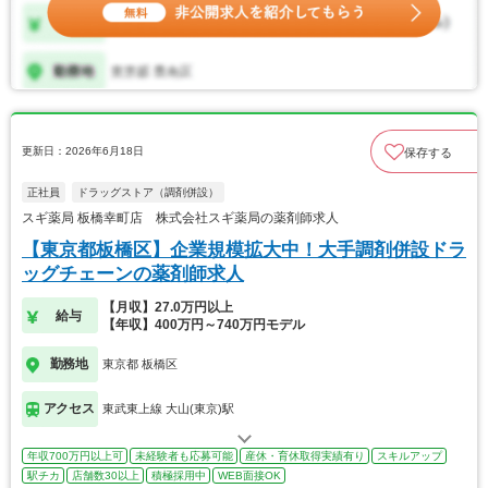
更新日：2026年6月18日
保存する
正社員
ドラッグストア（調剤併設）
スギ薬局 板橋幸町店 株式会社スギ薬局の薬剤師求人
【東京都板橋区】企業規模拡大中！大手調剤併設ドラ
ッグチェーンの薬剤師求人
【月収】27.0万円以上
給与
【年収】400万円～740万円モデル
勤務地
東京都 板橋区
アクセス
東武東上線 大山(東京)駅
年収700万円以上可
未経験者も応募可能
産休・育休取得実績有り
スキルアップ
駅チカ
店舗数30以上
積極採用中
WEB面接OK