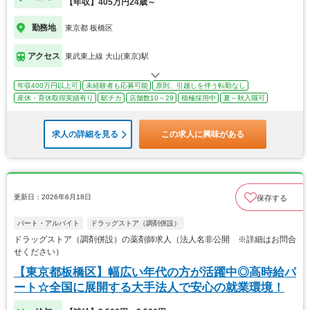
【年収】405万円24歳～
勤務地
東京都 板橋区
アクセス
東武東上線 大山(東京)駅
年収400万円以上可
未経験者も応募可能
原則、引越しを伴う転勤なし
産休・育休取得実績有り
駅チカ
店舗数10～29
積極採用中
夏～秋入職可
求人の詳細を見る
この求人に興味がある
更新日：2026年6月18日
保存する
パート・アルバイト
ドラッグストア（調剤併設）
ドラッグストア（調剤併設）の薬剤師求人（法人名非公開 ※詳細はお問合
せください）
【東京都板橋区】幅広い年代の方が活躍中◎高時給パ
ート☆全国に展開する大手法人で安心の就業環境！