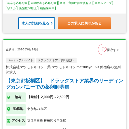
新卒も応募可能
未経験者も応募可能
産休・育休取得実績有り
スキルアップ
駅チカ
店舗数30以上
積極採用中
求人の詳細を見る
この求人に興味がある
更新日：2026年6月18日
保存する
パート・アルバイト
ドラッグストア（調剤併設）
株式会社マツモトキヨシ 薬 マツモトキヨシ matsukiyoLAB 仲宿店の薬剤
師求人
【東京都板橋区】 ドラッグストア業界のリーディン
グカンパニーでの薬剤師募集
給与
【時給】2,000円～2,500円
勤務地
東京都 板橋区
アクセス
都営三田線 板橋区役所前駅