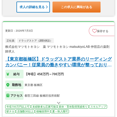
求人の詳細を見る
この求人に興味がある
更新日：2026年7月3日
保存する
正社員
ドラッグストア（調剤併設）
株式会社マツモトキヨシ 薬 マツモトキヨシ matsukiyoLAB 仲宿店の薬剤
師求人
【東京都板橋区】ドラッグストア業界のリーディング
カンパニー！従業員の働きやすい環境が整っておりま
す！
給与
【年収】458万円～700万円
勤務地
東京都 板橋区
アクセス
都営三田線 板橋区役所前駅
年収700万円以上可
未経験者も応募可能
産休・育休取得実績有り
スキルアップ
駅チカ
店舗数30以上
積極採用中
夏～秋入職可