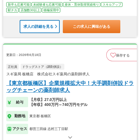
新卒も応募可能
未経験者も応募可能
産休・育休取得実績有り
スキルアップ
駅チカ
店舗数30以上
積極採用中
求人の詳細を見る
この求人に興味がある
更新日：2026年6月18日
保存する
正社員
ドラッグストア（調剤併設）
スギ薬局 板橋店 株式会社スギ薬局の薬剤師求人
【東京都板橋区】企業規模拡大中！大手調剤併設ドラ
ッグチェーンの薬剤師求人
【月収】27.0万円以上
給与
【年収】400万円～740万円モデル
勤務地
東京都 板橋区
アクセス
都営三田線 志村三丁目駅