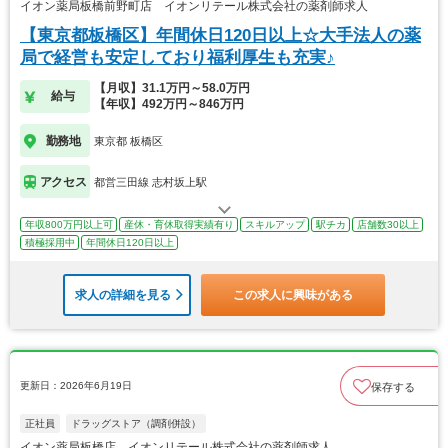
イオン薬局板橋前野町店 イオンリテール株式会社の薬剤師求人
【東京都板橋区】年間休日120日以上☆大手法人の薬
局で経営も安定しており福利厚生も充実♪
【月収】31.1万円～58.0万円
給与
【年収】492万円～846万円
勤務地
東京都 板橋区
アクセス
都営三田線 志村坂上駅
年収800万円以上可
産休・育休取得実績有り
スキルアップ
駅チカ
店舗数30以上
積極採用中
年間休日120日以上
求人の詳細を見る
この求人に興味がある
更新日：2026年6月19日
保存する
正社員
ドラッグストア（調剤併設）
イオン薬局板橋店 イオンリテール株式会社の薬剤師求人