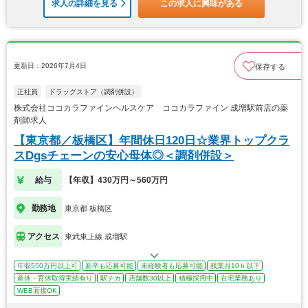
求人の詳細を見る
この求人に興味がある
更新日：2026年7月4日
保存する
正社員
ドラッグストア（調剤併設）
株式会社ココカラファインヘルスケア ココカラファイン 成増駅前店の薬
剤師求人
【東京都／板橋区】年間休日120日☆業界トップクラ
スDgsチェーンの安心母体◎＜調剤併設＞
給与
【年収】430万円～560万円
勤務地
東京都 板橋区
アクセス
東武東上線 成増駅
年収550万円以上可
新卒も応募可能
未経験者も応募可能
残業月10ｈ以下
産休・育休取得実績有り
駅チカ
店舗数30以上
積極採用中
在宅業務あり
WEB面接OK