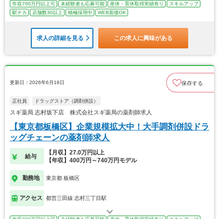
年収700万円以上可
未経験者も応募可能
産休・育休取得実績有り
スキルアップ
駅チカ
店舗数30以上
積極採用中
WEB面接OK
求人の詳細を見る
この求人に興味がある
更新日：2026年6月18日
保存する
正社員
ドラッグストア（調剤併設）
スギ薬局 志村坂下店 株式会社スギ薬局の薬剤師求人
【東京都板橋区】企業規模拡大中！大手調剤併設ドラ
ッグチェーンの薬剤師求人
【月収】27.0万円以上
給与
【年収】400万円～740万円モデル
勤務地
東京都 板橋区
アクセス
都営三田線 志村三丁目駅