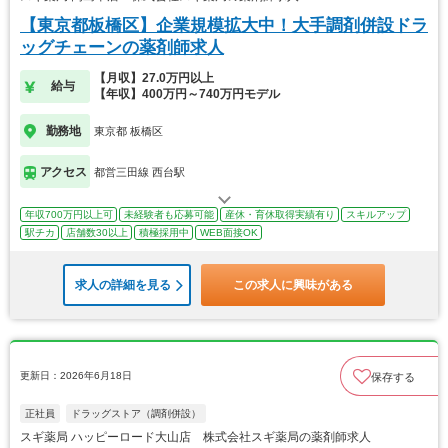
【東京都板橋区】企業規模拡大中！大手調剤併設ドラ
ッグチェーンの薬剤師求人
【月収】27.0万円以上
給与
【年収】400万円～740万円モデル
勤務地
東京都 板橋区
アクセス
都営三田線 西台駅
年収700万円以上可
未経験者も応募可能
産休・育休取得実績有り
スキルアップ
駅チカ
店舗数30以上
積極採用中
WEB面接OK
求人の詳細を見る
この求人に興味がある
更新日：2026年6月18日
保存する
正社員
ドラッグストア（調剤併設）
スギ薬局 ハッピーロード大山店 株式会社スギ薬局の薬剤師求人