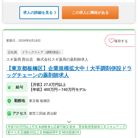
求人の詳細を見る
この求人に興味がある
更新日：2026年6月18日
保存する
正社員
ドラッグストア（調剤併設）
スギ薬局 西台店 株式会社スギ薬局の薬剤師求人
【東京都板橋区】企業規模拡大中！大手調剤併設ドラ
ッグチェーンの薬剤師求人
【月収】27.0万円以上
給与
【年収】400万円～740万円モデル
勤務地
東京都 板橋区
アクセス
都営三田線 西台駅
年収700万円以上可
未経験者も応募可能
産休・育休取得実績有り
スキルアップ
駅チカ
店舗数30以上
積極採用中
WEB面接OK