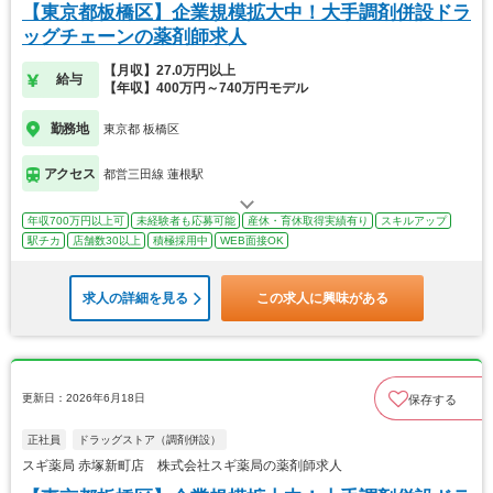
【東京都板橋区】企業規模拡大中！大手調剤併設ドラ
ッグチェーンの薬剤師求人
【月収】27.0万円以上
給与
【年収】400万円～740万円モデル
勤務地
東京都 板橋区
アクセス
都営三田線 蓮根駅
年収700万円以上可
未経験者も応募可能
産休・育休取得実績有り
スキルアップ
駅チカ
店舗数30以上
積極採用中
WEB面接OK
求人の詳細を見る
この求人に興味がある
更新日：2026年6月18日
保存する
正社員
ドラッグストア（調剤併設）
スギ薬局 赤塚新町店 株式会社スギ薬局の薬剤師求人