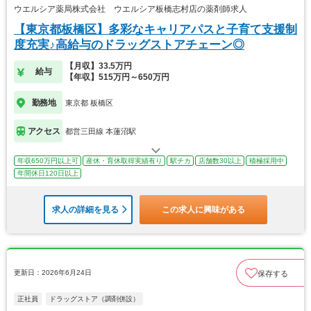
ウエルシア薬局株式会社 ウエルシア板橋志村店の薬剤師求人
【東京都板橋区】多彩なキャリアパスと子育て支援制
度充実♪高給与のドラッグストアチェーン◎
【月収】33.5万円
給与
【年収】515万円～650万円
勤務地
東京都 板橋区
アクセス
都営三田線 本蓮沼駅
年収650万円以上可
産休・育休取得実績有り
駅チカ
店舗数30以上
積極採用中
年間休日120日以上
求人の詳細を見る
この求人に興味がある
更新日：2026年6月24日
保存する
正社員
ドラッグストア（調剤併設）