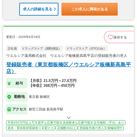
求人の詳細を見る
この求人に興味がある
更新日：2026年6月18日
保存する
正社員
ドラッグストア（調剤併設）
ドラッグストア（OTCのみ）
ウエルシア薬局株式会社 ウエルシア板橋新高島平店の登録販売者の求人
登録販売者（東京都板橋区／ウエルシア板橋新高島平
店）
【月収】21.5万円～27.0万円
給与
【年収】308万円～450万円
勤務地
東京都 板橋区
アクセス
都営三田線 新高島平駅
年収450万円以上可
新卒も応募可能
未経験者も応募可能
住宅補助（手当）あり
産休・育休取得実績有り
駅チカ
店舗数30以上
登録販売者の求人
積極採用中