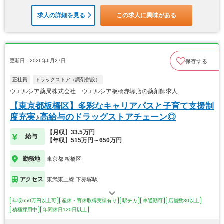
求人の詳細を見る
この求人に興味がある
更新日：2026年6月27日
保存する
正社員
ドラッグストア（調剤併設）
ウエルシア薬局株式会社 ウエルシア板橋赤塚店の薬剤師求人
【東京都板橋区】多彩なキャリアパスと子育て支援制
度充実♪高給与のドラッグストアチェーン◎
【月収】33.5万円
給与
【年収】515万円～650万円
勤務地
東京都 板橋区
アクセス
東武東上線 下赤塚駅
年収650万円以上可
産休・育休取得実績有り
駅チカ
車通勤可
店舗数30以上
積極採用中
年間休日120日以上