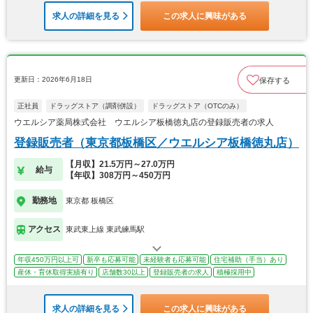
求人の詳細を見る
この求人に興味がある
更新日：2026年6月18日
保存する
正社員
ドラッグストア（調剤併設）
ドラッグストア（OTCのみ）
ウエルシア薬局株式会社 ウエルシア板橋徳丸店の登録販売者の求人
登録販売者（東京都板橋区／ウエルシア板橋徳丸店）
【月収】21.5万円～27.0万円
給与
【年収】308万円～450万円
勤務地
東京都 板橋区
アクセス
東武東上線 東武練馬駅
年収450万円以上可
新卒も応募可能
未経験者も応募可能
住宅補助（手当）あり
産休・育休取得実績有り
店舗数30以上
登録販売者の求人
積極採用中
求人の詳細を見る
この求人に興味がある