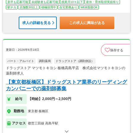
新卒も応募可能
未経験者も応募可能
残業月10ｈ以下
産休・育休取得実績有り
駅チカ
店舗数30以上
積極採用中
在宅業務あり
WEB面接OK
求人の詳細を見る
この求人に興味がある
更新日：2026年6月18日
保存する
パート・アルバイト
調剤薬局
ドラッグストア（調剤併設）
ドラッグストア マツモトキヨシ 板橋高島平店 株式会社マツモトキヨシの
薬剤師求人
【東京都板橋区】ドラッグストア業界のリーディング
カンパニーでの薬剤師募集
給与
【時給】2,000円～2,500円
勤務地
東京都 板橋区
アクセス
都営三田線 高島平駅