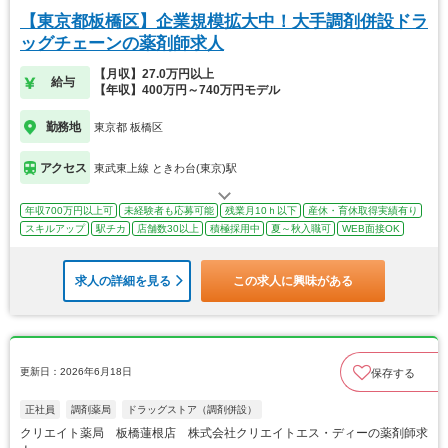
【東京都板橋区】企業規模拡大中！大手調剤併設ドラ
ッグチェーンの薬剤師求人
【月収】27.0万円以上
給与
【年収】400万円～740万円モデル
勤務地
東京都 板橋区
アクセス
東武東上線 ときわ台(東京)駅
年収700万円以上可
未経験者も応募可能
残業月10ｈ以下
産休・育休取得実績有り
スキルアップ
駅チカ
店舗数30以上
積極採用中
夏～秋入職可
WEB面接OK
求人の詳細を見る
この求人に興味がある
更新日：2026年6月18日
保存する
正社員
調剤薬局
ドラッグストア（調剤併設）
クリエイト薬局 板橋蓮根店 株式会社クリエイトエス・ディーの薬剤師求