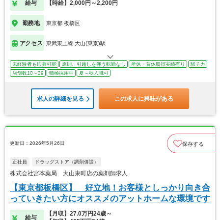
給与
【時給】2,000円～2,200円
勤務地
東京都 板橋区
アクセス
東武東上線 大山(東京)駅
未経験者も応募可能
原則、引越しを伴う転勤なし
産休・育休取得実績有り
駅チカ
店舗数10～29
積極採用中
夏～秋入職可
求人の詳細を見る
この求人に興味がある
更新日：2026年5月26日
保存する
正社員
ドラッグストア（調剤併設）
株式会社宮本薬局 大山東町店の薬剤師求人
【東京都板橋区】 好立地！お客様としっかり向き合
っていきたい方にオススメのアットホームな環境です
【月収】27.0万円24歳～
給与