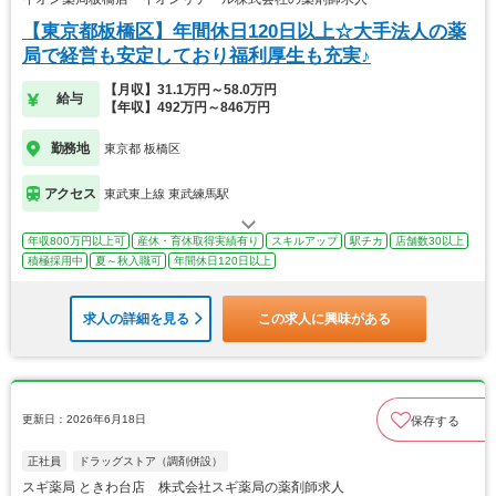
【東京都板橋区】年間休日120日以上☆大手法人の薬
局で経営も安定しており福利厚生も充実♪
【月収】31.1万円～58.0万円
給与
【年収】492万円～846万円
勤務地
東京都 板橋区
アクセス
東武東上線 東武練馬駅
年収800万円以上可
産休・育休取得実績有り
スキルアップ
駅チカ
店舗数30以上
積極採用中
夏～秋入職可
年間休日120日以上
求人の詳細を見る
この求人に興味がある
更新日：2026年6月18日
保存する
正社員
ドラッグストア（調剤併設）
スギ薬局 ときわ台店 株式会社スギ薬局の薬剤師求人