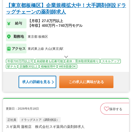
【東京都板橋区】企業規模拡大中！大手調剤併設ドラ
ッグチェーンの薬剤師求人
【月収】27.0万円以上
給与
【年収】400万円～740万円モデル
勤務地
東京都 板橋区
アクセス
東武東上線 大山(東京)駅
年収700万円以上可
未経験者も応募可能
産休・育休取得実績有り
スキルアップ
駅チカ
店舗数30以上
積極採用中
WEB面接OK
求人の詳細を見る
この求人に興味がある
更新日：2026年6月18日
保存する
正社員
ドラッグストア（調剤併設）
スギ薬局 蓮根店 株式会社スギ薬局の薬剤師求人