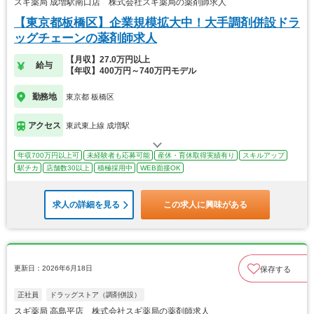
スギ薬局 成増駅南口店 株式会社スギ薬局の薬剤師求人
【東京都板橋区】企業規模拡大中！大手調剤併設ドラ
ッグチェーンの薬剤師求人
【月収】27.0万円以上
給与
【年収】400万円～740万円モデル
勤務地
東京都 板橋区
アクセス
東武東上線 成増駅
年収700万円以上可
未経験者も応募可能
産休・育休取得実績有り
スキルアップ
駅チカ
店舗数30以上
積極採用中
WEB面接OK
求人の詳細を見る
この求人に興味がある
更新日：2026年6月18日
保存する
正社員
ドラッグストア（調剤併設）
スギ薬局 高島平店 株式会社スギ薬局の薬剤師求人