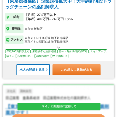
【東京都板橋区】企業規模拡大中！大手調剤併設ドラ
ッグチェーンの薬剤師求人
【月収】27.0万円以上
給与
【年収】400万円～740万円モデル
勤務地
東京都 板橋区
東京メトロ有楽町線 地下鉄赤塚駅
アクセス
東京メトロ副都心線 地下鉄赤塚駅
年収700万円以上可
未経験者も応募可能
産休・育休取得実績有り
スキルアップ
駅チカ
店舗数30以上
積極採用中
WEB面接OK
求人の詳細を見る
この求人に興味がある