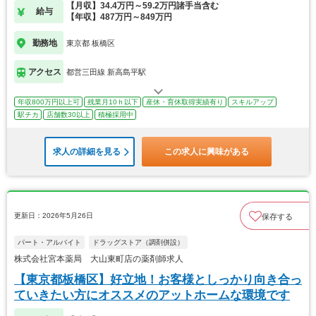
【月収】34.4万円～59.2万円諸手当含む
給与
【年収】487万円～849万円
勤務地
東京都 板橋区
アクセス
都営三田線 新高島平駅
年収800万円以上可
残業月10ｈ以下
産休・育休取得実績有り
スキルアップ
駅チカ
店舗数30以上
積極採用中
求人の詳細を見る
この求人に興味がある
更新日：2026年5月26日
保存する
パート・アルバイト
ドラッグストア（調剤併設）
株式会社宮本薬局 大山東町店の薬剤師求人
【東京都板橋区】好立地！お客様としっかり向き合っ
ていきたい方にオススメのアットホームな環境です