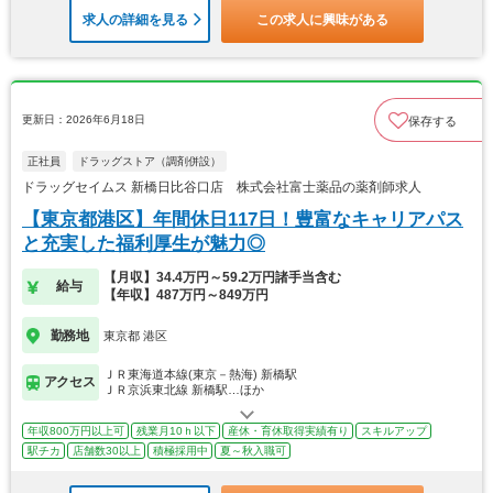
求人の詳細を見る
この求人に興味がある
更新日：2026年6月18日
保存する
正社員
ドラッグストア（調剤併設）
ドラッグセイムス 新橋日比谷口店 株式会社富士薬品の薬剤師求人
【東京都港区】年間休日117日！豊富なキャリアパス
と充実した福利厚生が魅力◎
【月収】34.4万円～59.2万円諸手当含む
給与
【年収】487万円～849万円
勤務地
東京都 港区
ＪＲ東海道本線(東京－熱海) 新橋駅
アクセス
ＪＲ京浜東北線 新橋駅…ほか
年収800万円以上可
残業月10ｈ以下
産休・育休取得実績有り
スキルアップ
駅チカ
店舗数30以上
積極採用中
夏～秋入職可