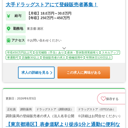
大手ドラッグストアにて登録販売者募集！
【月収】18.0万円～30.0万円
給与
【年収】250万円～450万円
勤務地
東京都 港区
アクセス
※お問い合わせください
年収450万円以上可
住宅補助（手当）あり
産休・育休取得実績有り
スキルアップ
車通勤可
店舗数30以上
登録販売者の求人
積極採用中
年間休日120日以上
求人の詳細を見る
この求人に興味がある
更新日：2026年6月5日
保存する
正社員
調剤薬局
ドラッグストア（調剤併設）
ドラッグストア（OTCのみ）
調剤薬局の登録販売者の求人（法人名非公開 ※詳細はお問合せください）
【東京都港区】表参道駅より徒歩1分と通勤に便利な