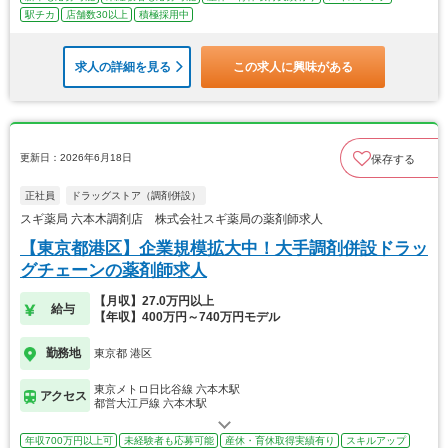
駅チカ
店舗数30以上
積極採用中
求人の詳細を見る
この求人に興味がある
更新日：2026年6月18日
保存する
正社員
ドラッグストア（調剤併設）
スギ薬局 六本木調剤店 株式会社スギ薬局の薬剤師求人
【東京都港区】企業規模拡大中！大手調剤併設ドラッ
グチェーンの薬剤師求人
【月収】27.0万円以上
給与
【年収】400万円～740万円モデル
勤務地
東京都 港区
東京メトロ日比谷線 六本木駅
アクセス
都営大江戸線 六本木駅
年収700万円以上可
未経験者も応募可能
産休・育休取得実績有り
スキルアップ