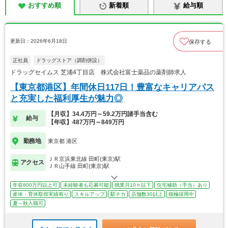
おすすめ順
新着順
給与順
更新日：2026年6月18日
保存する
正社員
ドラッグストア（調剤併設）
ドラッグセイムス 芝浦4丁目店 株式会社富士薬品の薬剤師求人
【東京都港区】年間休日117日！豊富なキャリアパス
と充実した福利厚生が魅力◎
【月収】34.4万円～59.2万円諸手当含む
給与
【年収】487万円～849万円
勤務地
東京都 港区
ＪＲ京浜東北線 田町(東京)駅
アクセス
ＪＲ山手線 田町(東京)駅
年収800万円以上可
未経験者も応募可能
残業月10ｈ以下
住宅補助（手当）あり
産休・育休取得実績有り
スキルアップ
駅チカ
店舗数30以上
積極採用中
夏～秋入職可