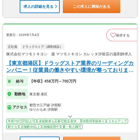
求人の詳細を見る
この求人に興味がある
更新日：2026年7月4日
保存する
正社員
ドラッグストア（調剤併設）
株式会社マツモトキヨシ 薬 マツモトキヨシ カレッタ汐留店の薬剤師求人
【東京都港区】ドラッグストア業界のリーディングカ
ンパニー！従業員の働きやすい環境が整っておりま
す！
給与
【年収】458万円～700万円
勤務地
東京都 港区
都営大江戸線 汐留駅
アクセス
ゆりかもめ 汐留駅
年収700万円以上可
未経験者も応募可能
産休・育休取得実績有り
スキルアップ
駅チカ
店舗数30以上
積極採用中
夏～秋入職可