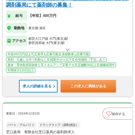
調剤薬局にて薬剤師の募集！
給与
【年収】400万円
勤務地
東京都 港区
都営大江戸線 大門(東京)駅
アクセス
都営浅草線 大門(東京)駅
年収400万円以上可
新卒も応募可能
未経験者も応募可能
原則、引越しを伴う転勤なし
残業月10ｈ以下
住宅補助（手当）あり
産休・育休取得実績有り
スキルアップ
駅チカ
店舗数30以上
積極採用中
年間休日120日以上
求人の詳細を見る
この求人に興味がある
更新日：2024年12月2日
保存する
パート・アルバイト
ドラッグストア（調剤併設）
芝口薬局 有限会社芝口薬局の薬剤師求人