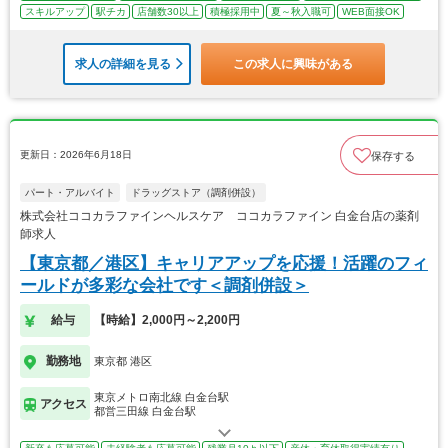
スキルアップ
駅チカ
店舗数30以上
積極採用中
夏～秋入職可
WEB面接OK
求人の詳細を見る
この求人に興味がある
更新日：2026年6月18日
保存する
パート・アルバイト
ドラッグストア（調剤併設）
株式会社ココカラファインヘルスケア ココカラファイン 白金台店の薬剤
師求人
【東京都／港区】キャリアアップを応援！活躍のフィ
ールドが多彩な会社です＜調剤併設＞
給与
【時給】2,000円～2,200円
勤務地
東京都 港区
東京メトロ南北線 白金台駅
アクセス
都営三田線 白金台駅