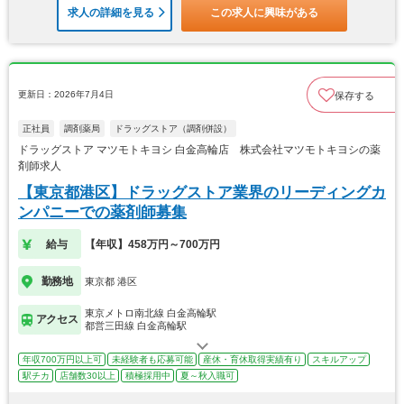
求人の詳細を見る
この求人に興味がある
更新日：2026年7月4日
保存する
正社員
調剤薬局
ドラッグストア（調剤併設）
ドラッグストア マツモトキヨシ 白金高輪店 株式会社マツモトキヨシの薬
剤師求人
【東京都港区】ドラッグストア業界のリーディングカ
ンパニーでの薬剤師募集
給与
【年収】458万円～700万円
勤務地
東京都 港区
東京メトロ南北線 白金高輪駅
アクセス
都営三田線 白金高輪駅
年収700万円以上可
未経験者も応募可能
産休・育休取得実績有り
スキルアップ
駅チカ
店舗数30以上
積極採用中
夏～秋入職可