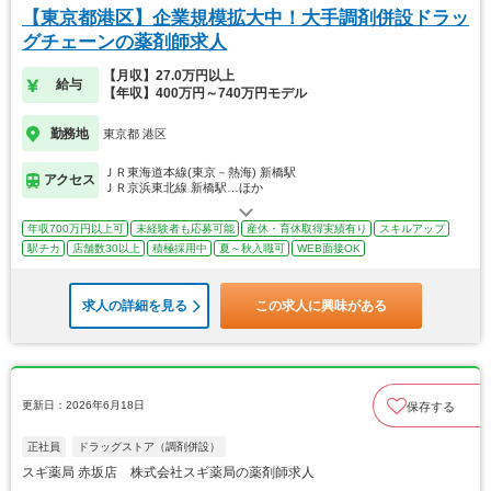
【東京都港区】企業規模拡大中！大手調剤併設ドラッ
グチェーンの薬剤師求人
【月収】27.0万円以上
給与
【年収】400万円～740万円モデル
勤務地
東京都 港区
ＪＲ東海道本線(東京－熱海) 新橋駅
アクセス
ＪＲ京浜東北線 新橋駅…ほか
年収700万円以上可
未経験者も応募可能
産休・育休取得実績有り
スキルアップ
駅チカ
店舗数30以上
積極採用中
夏～秋入職可
WEB面接OK
求人の詳細を見る
この求人に興味がある
更新日：2026年6月18日
保存する
正社員
ドラッグストア（調剤併設）
スギ薬局 赤坂店 株式会社スギ薬局の薬剤師求人