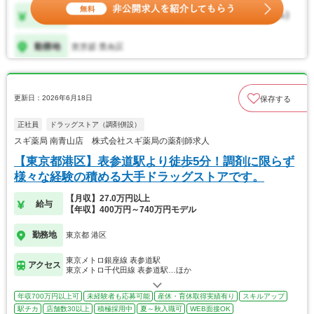
更新日：2026年6月18日
保存する
正社員
ドラッグストア（調剤併設）
スギ薬局 南青山店 株式会社スギ薬局の薬剤師求人
【東京都港区】表参道駅より徒歩5分！調剤に限らず
様々な経験の積める大手ドラッグストアです。
【月収】27.0万円以上
給与
【年収】400万円～740万円モデル
勤務地
東京都 港区
東京メトロ銀座線 表参道駅
アクセス
東京メトロ千代田線 表参道駅…ほか
年収700万円以上可
未経験者も応募可能
産休・育休取得実績有り
スキルアップ
駅チカ
店舗数30以上
積極採用中
夏～秋入職可
WEB面接OK