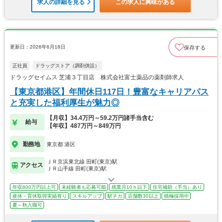
求人の詳細を見る
この求人に興味がある
更新日：2026年6月18日
保存する
正社員
ドラッグストア（調剤併設）
ドラッグセイムス 芝浦３丁目店 株式会社富士薬品の薬剤師求人
【東京都港区】年間休日117日！豊富なキャリアパス
と充実した福利厚生が魅力◎
【月収】34.4万円～59.2万円諸手当含む
給与
【年収】487万円～849万円
勤務地
東京都 港区
ＪＲ京浜東北線 田町(東京)駅
アクセス
ＪＲ山手線 田町(東京)駅
年収800万円以上可
未経験者も応募可能
残業月10ｈ以下
住宅補助（手当）あり
産休・育休取得実績有り
スキルアップ
駅チカ
店舗数30以上
積極採用中
夏～秋入職可