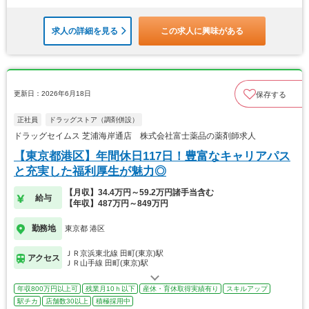
求人の詳細を見る
この求人に興味がある
更新日：2026年6月18日
保存する
正社員
ドラッグストア（調剤併設）
ドラッグセイムス 芝浦海岸通店 株式会社富士薬品の薬剤師求人
【東京都港区】年間休日117日！豊富なキャリアパス
と充実した福利厚生が魅力◎
【月収】34.4万円～59.2万円諸手当含む
給与
【年収】487万円～849万円
勤務地
東京都 港区
ＪＲ京浜東北線 田町(東京)駅
アクセス
ＪＲ山手線 田町(東京)駅
年収800万円以上可
残業月10ｈ以下
産休・育休取得実績有り
スキルアップ
駅チカ
店舗数30以上
積極採用中