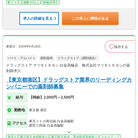
駅チカ
店舗数30以上
積極採用中
求人の詳細を見る
この求人に興味がある
更新日：2026年6月18日
保存する
パート・アルバイト
調剤薬局
ドラッグストア（調剤併設）
ドラッグストア マツモトキヨシ 白金高輪店 株式会社マツモトキヨシの薬
剤師求人
【東京都港区】ドラッグストア業界のリーディングカ
ンパニーでの薬剤師募集
給与
【時給】2,000円～2,500円
勤務地
東京都 港区
東京メトロ南北線 白金高輪駅
アクセス
都営三田線 白金高輪駅
新卒も応募可能
未経験者も応募可能
産休・育休取得実績有り
スキルアップ