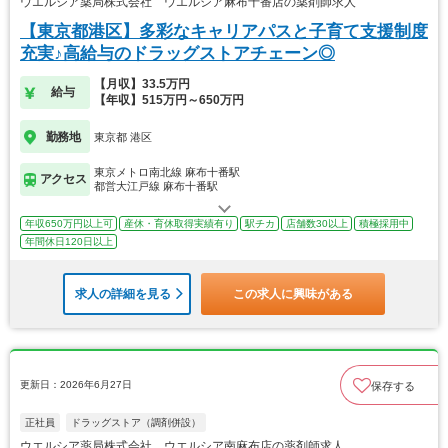
ウエルシア薬局株式会社 ウエルシア麻布十番店の薬剤師求人
【東京都港区】多彩なキャリアパスと子育て支援制度
充実♪高給与のドラッグストアチェーン◎
【月収】33.5万円
給与
【年収】515万円～650万円
勤務地
東京都 港区
東京メトロ南北線 麻布十番駅
アクセス
都営大江戸線 麻布十番駅
年収650万円以上可
産休・育休取得実績有り
駅チカ
店舗数30以上
積極採用中
年間休日120日以上
求人の詳細を見る
この求人に興味がある
更新日：2026年6月27日
保存する
正社員
ドラッグストア（調剤併設）
ウエルシア薬局株式会社 ウエルシア南麻布店の薬剤師求人