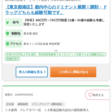
【東京都港区】都内中心のドミナント展開！調剤・ド
ラッグどちらも経験可能です。
【年収】468万円～700万円程度 22歳～50歳※経験を考慮し
給与
決定いたします
勤務地
東京都 港区
アクセス
東京メトロ日比谷線 神谷町駅
年収700万円以上可
産休・育休取得実績有り
スキルアップ
駅チカ
店舗数30以上
積極採用中
求人の詳細を見る
この求人に興味がある
更新日：2026年6月30日
保存する
正社員
調剤薬局
ドラッグストア（調剤併設）
ミネ薬局 クレアタワー店 ミネ医薬品株式会社の薬剤師求人