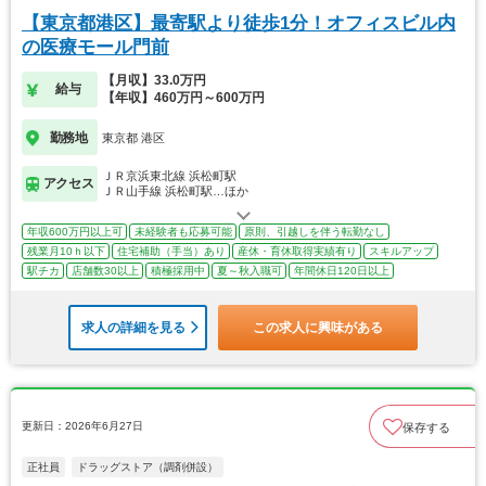
【東京都港区】最寄駅より徒歩1分！オフィスビル内
の医療モール門前
【月収】33.0万円
給与
【年収】460万円～600万円
勤務地
東京都 港区
ＪＲ京浜東北線 浜松町駅
アクセス
ＪＲ山手線 浜松町駅…ほか
年収600万円以上可
未経験者も応募可能
原則、引越しを伴う転勤なし
残業月10ｈ以下
住宅補助（手当）あり
産休・育休取得実績有り
スキルアップ
駅チカ
店舗数30以上
積極採用中
夏～秋入職可
年間休日120日以上
求人の詳細を見る
この求人に興味がある
更新日：2026年6月27日
保存する
正社員
ドラッグストア（調剤併設）