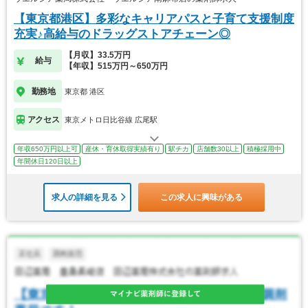
【東京都港区】多彩なキャリアパスと子育て支援制度
充実♪高給与のドラッグストアチェーン◎
【月収】33.5万円
給与
【年収】515万円～650万円
勤務地
東京都 港区
アクセス
東京メトロ日比谷線 広尾駅
年収650万円以上可
産休・育休取得実績有り
駅チカ
店舗数30以上
積極採用中
年間休日120日以上
求人の詳細を見る
この求人に興味がある