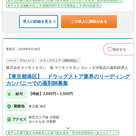
新卒も応募可能
未経験者も応募可能
残業月10ｈ以下
産休・育休取得実績有り
駅チカ
店舗数30以上
積極採用中
在宅業務あり
WEB面接OK
求人の詳細を見る
この求人に興味がある
更新日：2026年6月18日
保存する
パート・アルバイト
ドラッグストア（調剤併設）
株式会社マツモトキヨシ 薬 マツモトキヨシ カレッタ汐留店の薬剤師求人
【東京都港区】 ドラッグストア業界のリーディング
カンパニーでの薬剤師募集
給与
【時給】2,000円～2,500円
勤務地
東京都 港区
都営大江戸線 汐留駅
アクセス
ゆりかもめ 汐留駅
新卒も応募可能
未経験者も応募可能
産休・育休取得実績有り
スキルアップ