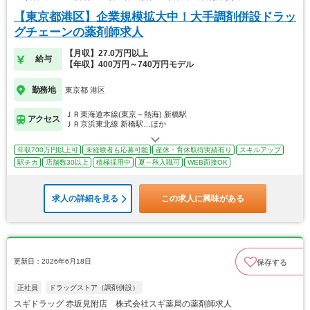
【東京都港区】企業規模拡大中！大手調剤併設ドラッ
グチェーンの薬剤師求人
【月収】27.0万円以上
給与
【年収】400万円～740万円モデル
勤務地
東京都 港区
ＪＲ東海道本線(東京－熱海) 新橋駅
アクセス
ＪＲ京浜東北線 新橋駅…ほか
年収700万円以上可
未経験者も応募可能
産休・育休取得実績有り
スキルアップ
駅チカ
店舗数30以上
積極採用中
夏～秋入職可
WEB面接OK
求人の詳細を見る
この求人に興味がある
更新日：2026年6月18日
保存する
正社員
ドラッグストア（調剤併設）
スギドラッグ 赤坂見附店 株式会社スギ薬局の薬剤師求人