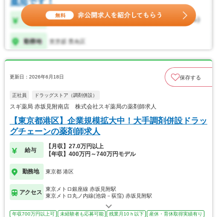
更新日：2026年6月18日
保存する
正社員
ドラッグストア（調剤併設）
スギ薬局 赤坂見附南店 株式会社スギ薬局の薬剤師求人
【東京都港区】企業規模拡大中！大手調剤併設ドラッ
グチェーンの薬剤師求人
【月収】27.0万円以上
給与
【年収】400万円～740万円モデル
勤務地
東京都 港区
東京メトロ銀座線 赤坂見附駅
アクセス
東京メトロ丸ノ内線(池袋－荻窪) 赤坂見附駅
年収700万円以上可
未経験者も応募可能
残業月10ｈ以下
産休・育休取得実績有り