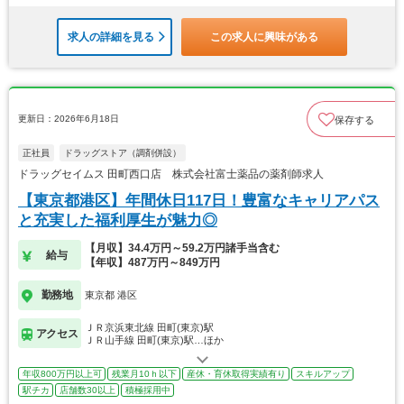
求人の詳細を見る
この求人に興味がある
更新日：2026年6月18日
保存する
正社員
ドラッグストア（調剤併設）
ドラッグセイムス 田町西口店 株式会社富士薬品の薬剤師求人
【東京都港区】年間休日117日！豊富なキャリアパス
と充実した福利厚生が魅力◎
【月収】34.4万円～59.2万円諸手当含む
給与
【年収】487万円～849万円
勤務地
東京都 港区
ＪＲ京浜東北線 田町(東京)駅
アクセス
ＪＲ山手線 田町(東京)駅…ほか
年収800万円以上可
残業月10ｈ以下
産休・育休取得実績有り
スキルアップ
駅チカ
店舗数30以上
積極採用中