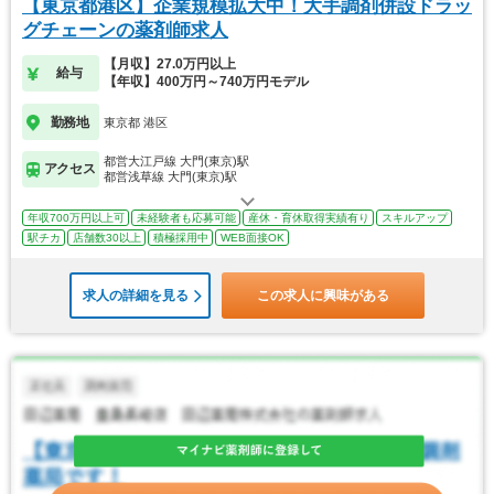
【東京都港区】企業規模拡大中！大手調剤併設ドラッ
グチェーンの薬剤師求人
【月収】27.0万円以上
給与
【年収】400万円～740万円モデル
勤務地
東京都 港区
都営大江戸線 大門(東京)駅
アクセス
都営浅草線 大門(東京)駅
年収700万円以上可
未経験者も応募可能
産休・育休取得実績有り
スキルアップ
駅チカ
店舗数30以上
積極採用中
WEB面接OK
求人の詳細を見る
この求人に興味がある