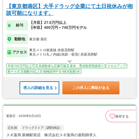
【東京都港区】大手ドラッグ企業にて土日祝休みが相
談可能になります。
【月収】27.0万円以上
給与
【年収】400万円～740万円モデル
勤務地
東京都 港区
東京メトロ銀座線 赤坂見附駅
アクセス
東京メトロ丸ノ内線(池袋－荻窪) 赤坂見附駅
年収700万円以上可
未経験者も応募可能
産休・育休取得実績有り
スキルアップ
駅チカ
店舗数30以上
積極採用中
WEB面接OK
求人の詳細を見る
この求人に興味がある
更新日：2026年6月18日
保存する
正社員
ドラッグストア（調剤併設）
スギ薬局 新橋駅前店 株式会社スギ薬局の薬剤師求人