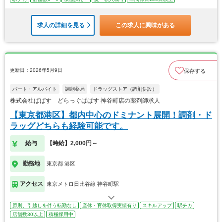
求人の詳細を見る
この求人に興味がある
更新日：2026年5月9日
保存する
パート・アルバイト
調剤薬局
ドラッグストア（調剤併設）
株式会社ぱぱす どらっぐぱぱす 神谷町店の薬剤師求人
【東京都港区】都内中心のドミナント展開！調剤・ド
ラッグどちらも経験可能です。
給与
【時給】2,000円～
勤務地
東京都 港区
アクセス
東京メトロ日比谷線 神谷町駅
原則、引越しを伴う転勤なし
産休・育休取得実績有り
スキルアップ
駅チカ
店舗数30以上
積極採用中