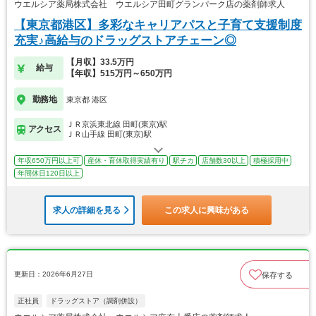
ウエルシア薬局株式会社 ウエルシア田町グランパーク店の薬剤師求人
【東京都港区】多彩なキャリアパスと子育て支援制度
充実♪高給与のドラッグストアチェーン◎
【月収】33.5万円
給与
【年収】515万円～650万円
勤務地
東京都 港区
ＪＲ京浜東北線 田町(東京)駅
アクセス
ＪＲ山手線 田町(東京)駅
年収650万円以上可
産休・育休取得実績有り
駅チカ
店舗数30以上
積極採用中
年間休日120日以上
求人の詳細を見る
この求人に興味がある
更新日：2026年6月27日
保存する
正社員
ドラッグストア（調剤併設）