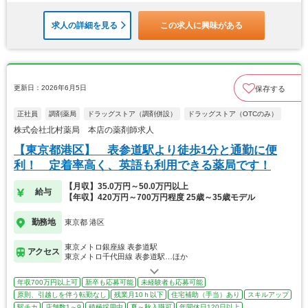
求人の詳細を見る
この求人に興味がある
更新日：2026年6月5日
保存する
正社員
調剤薬局
ドラッグストア（調剤併設）
ドラッグストア（OTCのみ）
株式会社北村薬局 本店の薬剤師求人
【東京都港区】 表参道駅より徒歩1分と通勤に便
利！ 定着率高く、英語も利用できる薬局です！
【月収】35.0万円～50.0万円以上
給与
【年収】420万円～700万円程度 25歳～35歳モデル
勤務地
東京都 港区
東京メトロ銀座線 表参道駅
アクセス
東京メトロ千代田線 表参道駅…ほか
年収700万円以上可
新卒も応募可能
未経験者も応募可能
原則、引越しを伴う転勤なし
残業月10ｈ以下
住宅補助（手当）あり
スキルアップ
駅チカ
店舗数1～9
積極採用中
夏～秋入職可
年間休日120日以上