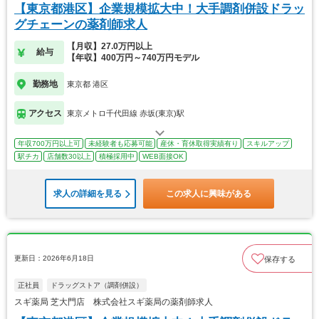
【東京都港区】企業規模拡大中！大手調剤併設ドラッ
グチェーンの薬剤師求人
【月収】27.0万円以上
給与
【年収】400万円～740万円モデル
勤務地
東京都 港区
アクセス
東京メトロ千代田線 赤坂(東京)駅
年収700万円以上可
未経験者も応募可能
産休・育休取得実績有り
スキルアップ
駅チカ
店舗数30以上
積極採用中
WEB面接OK
求人の詳細を見る
この求人に興味がある
更新日：2026年6月18日
保存する
正社員
ドラッグストア（調剤併設）
スギ薬局 芝大門店 株式会社スギ薬局の薬剤師求人