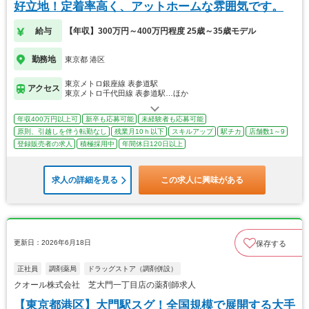
好立地！定着率高く、アットホームな雰囲気です。
給与
【年収】300万円～400万円程度 25歳～35歳モデル
勤務地
東京都 港区
東京メトロ銀座線 表参道駅
アクセス
東京メトロ千代田線 表参道駅…ほか
年収400万円以上可
新卒も応募可能
未経験者も応募可能
原則、引越しを伴う転勤なし
残業月10ｈ以下
スキルアップ
駅チカ
店舗数1～9
登録販売者の求人
積極採用中
年間休日120日以上
求人の詳細を見る
この求人に興味がある
更新日：2026年6月18日
保存する
正社員
調剤薬局
ドラッグストア（調剤併設）
クオール株式会社 芝大門一丁目店の薬剤師求人
【東京都港区】大門駅スグ！全国規模で展開する大手