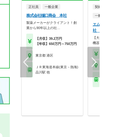
正社員
一般企業
契約社員・嘱託社員
株式会社樋口商会 本社
一般企業
製薬メーカーがクライアント！創
エム・シー・メディカル株
業から90年以上の社…
社 東京本社
【大手総合商社のグループ】
【月収】39.2万円
機器商社にて薬剤師募…
【年収】650万円～750万円
【月収】26.3万円以上
東京都 港区
東京都 港区
ＪＲ東海道本線(東京－熱海)
品川駅 他
ＪＲ東海道本線(東京－
品川駅 他