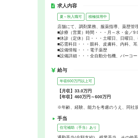
求人内容
夏～秋入職可
積極採用中
店舗にて、調剤業務、服薬指導、薬歴管
■診療（営業）時間・・・月～水・金／9:00～1
■休診（定休）日・・・土曜日、日曜日、
■応需科目・・・眼科、皮膚科、内科、耳
■設備情報・・・電子薬歴
■設備詳細・・・全自動分包機、バーコ
給与
年収600万円以上可
【月収】33.0万円
【年収】460万円～600万円
※年齢、経験、能力を考慮のうえ、同社
手当
住宅補助（手当）あり
通勤手当(全額支給) 残業手当 その他