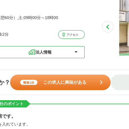
憩60分）,土:09時00分～18時00
歩2分
アクセス
法人情報
か？
この求人に興味がある
簡単1分
社のポイント
局です。
を入れています。