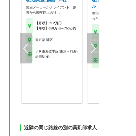
株式会社樋口商会 本社
株式会社コミュニティメデ
ル 本社
製薬メーカーがクライアント！創
業から90年以上の社…
在宅DX推進！ドラマモデル
った東京発の地域密…
【月収】39.2万円
【年収】650万円～750万円
【年収】600万円～71
JL4半モデル
東京都 港区
務
東京都 港区
ＪＲ東海道本線(東京－熱海)
品川駅 他
東京メトロ日比谷線 六
駅 他
近隣の同じ路線の別の薬剤師求人