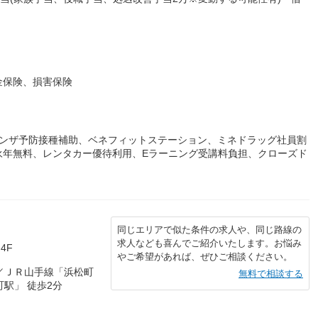
金保険、損害保険
エンザ予防接種補助、ベネフィットステーション、ミネドラッグ社員割
永年無料、レンタカー優待利用、Eラーニング受講料負担、クローズド
同じエリアで似た条件の求人や、同じ路線の
求人なども喜んでご紹介いたします。お悩み
4F
やご希望があれば、ぜひご相談ください。
／ＪＲ山手線「浜松町
無料で相談する
駅」 徒歩2分