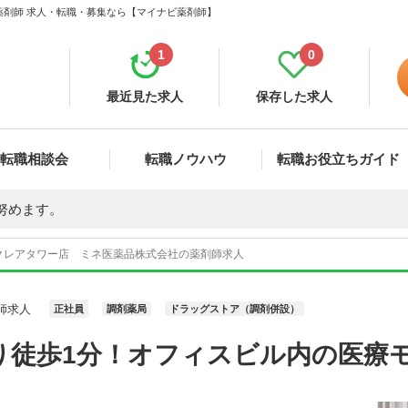
薬剤師 求人・転職・募集なら【マイナビ薬剤師】
1
0
最近見た求人
保存した求人
転職相談会
転職ノウハウ
転職お役立ちガイド
努めます。
クレアタワー店 ミネ医薬品株式会社の薬剤師求人
師求人
正社員
調剤薬局
ドラッグストア（調剤併設）
り徒歩1分！オフィスビル内の医療