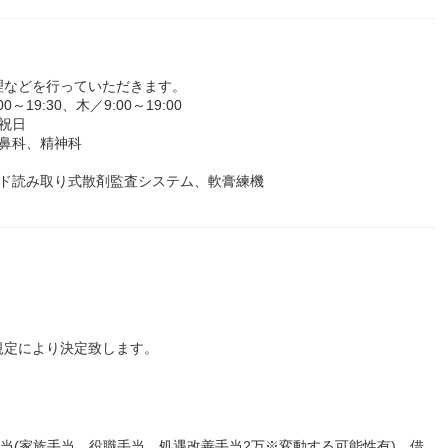
理などを行っていただきます。
9:30、木／9:00～19:00
祝日
鼻科、精神科
ード読み取り式散剤監査システム、軟膏練機
規定により決定致します。
手当(家族手当、役職手当、処遇改善手当2万※変動する可能性有) 借