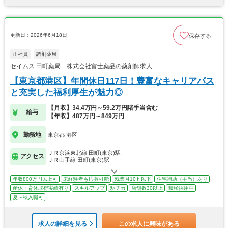
更新日：2026年6月18日
保存する
正社員
調剤薬局
セイムス 田町薬局 株式会社富士薬品の薬剤師求人
【東京都港区】年間休日117日！豊富なキャリアパス
と充実した福利厚生が魅力◎
【月収】34.4万円～59.2万円諸手当含む
給与
【年収】487万円～849万円
勤務地
東京都 港区
ＪＲ京浜東北線 田町(東京)駅
アクセス
ＪＲ山手線 田町(東京)駅
年収800万円以上可
未経験者も応募可能
残業月10ｈ以下
住宅補助（手当）あり
産休・育休取得実績有り
スキルアップ
駅チカ
店舗数30以上
積極採用中
夏～秋入職可
求人の詳細を見る
この求人に興味がある