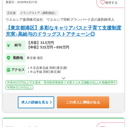
更新日：2026年6月27日
保存する
正社員
ドラッグストア（調剤併設）
ウエルシア薬局株式会社 ウエルシア田町グランパーク店の薬剤師求人
【東京都港区】多彩なキャリアパスと子育て支援制度
充実♪高給与のドラッグストアチェーン◎
【月収】33.5万円
給与
【年収】515万円～650万円
勤務地
東京都 港区
ＪＲ京浜東北線 田町(東京)駅
アクセス
ＪＲ山手線 田町(東京)駅
年収650万円以上可
産休・育休取得実績有り
駅チカ
店舗数30以上
積極採用中
年間休日120日以上
求人の詳細を見る
この求人に興味がある