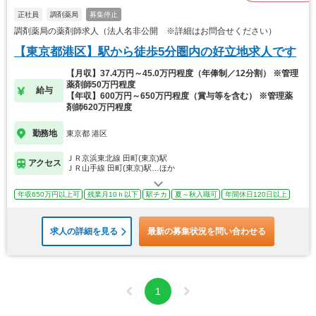
正社員
調剤薬局
募集停止
調剤薬局の薬剤師求人（法人名非公開 ※詳細はお問合せください）
【東京都港区】駅から徒歩5分圏内の好立地求人です
【月収】37.4万円～45.0万円程度（年俸制／12分割） ※管理
薬剤師50万円程度
給与
【年収】600万円～650万円程度（賞与等を含む） ※管理薬
剤師620万円程度
勤務地
東京都 港区
ＪＲ京浜東北線 田町(東京)駅
アクセス
ＪＲ山手線 田町(東京)駅…ほか
年収650万円以上可
残業月10ｈ以下
駅チカ
夏～秋入職可
年間休日120日以上
求人の詳細を見る
最新の募集状況を問い合わせる
1