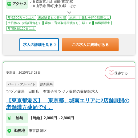
ＪＲ京浜東北線 田町(東京)駅
アクセス
ＪＲ山手線 田町(東京)駅…ほか
年収300万円以上可
未経験者も応募可能
原則、引越しを伴う転勤なし
土日休み（相談可含む）
産休・育休取得実績有り
駅チカ
積極採用中
年間休日120日以上
求人の詳細を見る
この求人に興味がある
更新日：2025年1月28日
保存する
パート・アルバイト
調剤薬局
ツヅノ薬局 田町店 有限会社ツヅノ薬局の薬剤師求人
【東京都港区】 東京都、城南エリアに2店舗展開の
老舗漢方薬局です。
給与
【時給】2,000円～2,800円
勤務地
東京都 港区