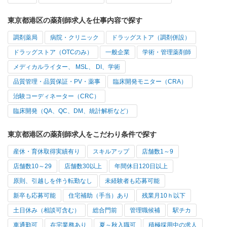
東京都港区の薬剤師求人を仕事内容で探す
調剤薬局
病院・クリニック
ドラッグストア（調剤併設）
ドラッグストア（OTCのみ）
一般企業
学術・管理薬剤師
メディカルライター、 MSL、 DI、学術
品質管理・品質保証・PV・薬事
臨床開発モニター（CRA）
治験コーディネーター（CRC）
臨床開発（QA、QC、DM、統計解析など）
東京都港区の薬剤師求人をこだわり条件で探す
産休・育休取得実績有り
スキルアップ
店舗数1～9
店舗数10～29
店舗数30以上
年間休日120日以上
原則、引越しを伴う転勤なし
未経験者も応募可能
新卒も応募可能
住宅補助（手当）あり
残業月10ｈ以下
土日休み（相談可含む）
総合門前
管理職候補
駅チカ
車通勤可
在宅業務あり
夏～秋入職可
積極採用中の求人