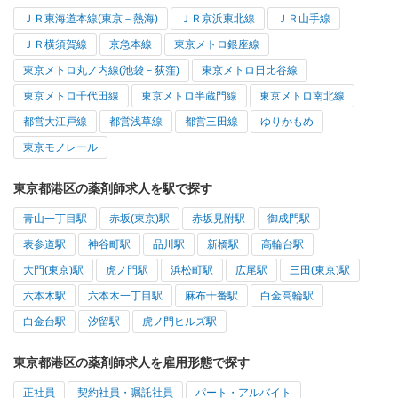
ＪＲ東海道本線(東京－熱海)
ＪＲ京浜東北線
ＪＲ山手線
ＪＲ横須賀線
京急本線
東京メトロ銀座線
東京メトロ丸ノ内線(池袋－荻窪)
東京メトロ日比谷線
東京メトロ千代田線
東京メトロ半蔵門線
東京メトロ南北線
都営大江戸線
都営浅草線
都営三田線
ゆりかもめ
東京モノレール
東京都港区の薬剤師求人を駅で探す
青山一丁目駅
赤坂(東京)駅
赤坂見附駅
御成門駅
表参道駅
神谷町駅
品川駅
新橋駅
高輪台駅
大門(東京)駅
虎ノ門駅
浜松町駅
広尾駅
三田(東京)駅
六本木駅
六本木一丁目駅
麻布十番駅
白金高輪駅
白金台駅
汐留駅
虎ノ門ヒルズ駅
東京都港区の薬剤師求人を雇用形態で探す
正社員
契約社員・嘱託社員
パート・アルバイト