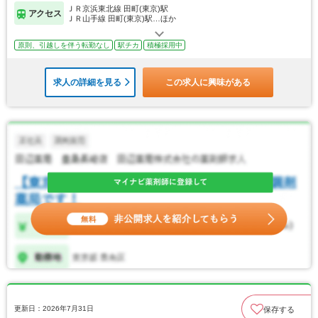
ＪＲ京浜東北線 田町(東京)駅
アクセス
ＪＲ山手線 田町(東京)駅…ほか
原則、引越しを伴う転勤なし
駅チカ
積極採用中
求人の詳細を見る
この求人に興味がある
更新日：2026年7月31日
保存する