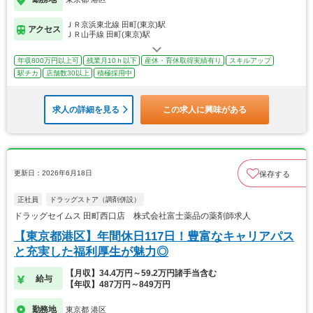
ＪＲ京浜東北線 田町(東京)駅
アクセス
ＪＲ山手線 田町(東京)駅
年収800万円以上可
残業月10ｈ以下
産休・育休取得実績有り
スキルアップ
駅チカ
店舗数30以上
積極採用中
求人の詳細を見る
この求人に興味がある
更新日：2026年6月18日
保存する
正社員
ドラッグストア（調剤併設）
ドラッグセイムス 田町西口店 株式会社富士薬品の薬剤師求人
【東京都港区】年間休日117日！豊富なキャリアパス
と充実した福利厚生が魅力◎
【月収】34.4万円～59.2万円諸手当含む
給与
【年収】487万円～849万円
勤務地
東京都 港区