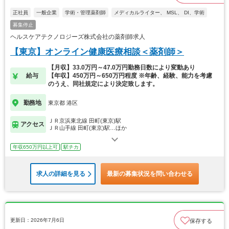
正社員
一般企業
学術・管理薬剤師
メディカルライター、 MSL、 DI、学術
募集停止
ヘルスケアテクノロジーズ株式会社の薬剤師求人
【東京】オンライン健康医療相談＜薬剤師＞
【月収】33.0万円～47.0万円勤務日数により変動あり
給与
【年収】450万円～650万円程度 ※年齢、経験、能力を考慮
のうえ、同社規定により決定致します。
勤務地
東京都 港区
ＪＲ京浜東北線 田町(東京)駅
アクセス
ＪＲ山手線 田町(東京)駅…ほか
年収650万円以上可
駅チカ
求人の詳細を見る
最新の募集状況を問い合わせる
更新日：2026年7月6日
保存する