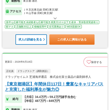
勤務地
東京都 港区
ＪＲ京浜東北線 田町(東京)駅
アクセス
ＪＲ山手線 田町(東京)駅
新卒も応募可能
未経験者も応募可能
残業月10ｈ以下
産休・育休取得実績有り
駅チカ
店舗数30以上
積極採用中
在宅業務あり
WEB面接OK
求人の詳細を見る
この求人に興味がある
更新日：2026年6月18日
保存する
正社員
ドラッグストア（調剤併設）
ドラッグセイムス 芝浦海岸通店 株式会社富士薬品の薬剤師求人
【東京都港区】年間休日117日！豊富なキャリアパス
と充実した福利厚生が魅力◎
【月収】34.4万円～59.2万円諸手当含む
給与
【年収】487万円～849万円
勤務地
東京都 港区