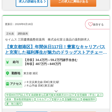
求人の詳細を見る
この求人に興味がある
更新日：2026年6月18日
保存する
正社員
調剤薬局
セイムス 三田慶應義塾前薬局 株式会社富士薬品の薬剤師求人
【東京都港区】年間休日117日！豊富なキャリアパス
と充実した福利厚生が魅力のドラッグストアチェーン
◎
【月収】34.4万円～59.2万円諸手当含む
給与
【年収】487万円～849万円
勤務地
東京都 港区
ＪＲ京浜東北線 田町(東京)駅
アクセス
ＪＲ山手線 田町(東京)駅
年収800万円以上可
未経験者も応募可能
残業月10ｈ以下
住宅補助（手当）あり
産休・育休取得実績有り
スキルアップ
駅チカ
店舗数30以上
積極採用中
夏～秋入職可