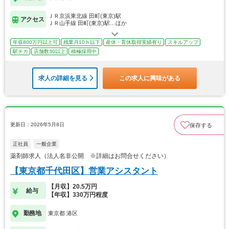
ＪＲ京浜東北線 田町(東京)駅
アクセス
ＪＲ山手線 田町(東京)駅…ほか
年収800万円以上可
残業月10ｈ以下
産休・育休取得実績有り
スキルアップ
駅チカ
店舗数30以上
積極採用中
求人の詳細を見る
この求人に興味がある
更新日：2026年5月8日
保存する
正社員
一般企業
薬剤師求人（法人名非公開 ※詳細はお問合せください）
【東京都千代田区】営業アシスタント
【月収】20.5万円
給与
【年収】330万円程度
勤務地
東京都 港区