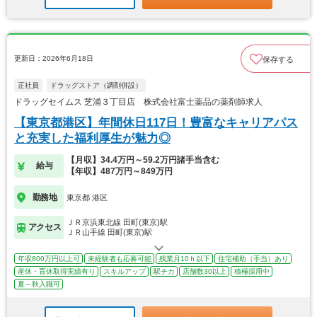
更新日：2026年6月18日
保存する
正社員
ドラッグストア（調剤併設）
ドラッグセイムス 芝浦３丁目店 株式会社富士薬品の薬剤師求人
【東京都港区】年間休日117日！豊富なキャリアパス
と充実した福利厚生が魅力◎
【月収】34.4万円～59.2万円諸手当含む
給与
【年収】487万円～849万円
勤務地
東京都 港区
ＪＲ京浜東北線 田町(東京)駅
アクセス
ＪＲ山手線 田町(東京)駅
年収800万円以上可
未経験者も応募可能
残業月10ｈ以下
住宅補助（手当）あり
産休・育休取得実績有り
スキルアップ
駅チカ
店舗数30以上
積極採用中
夏～秋入職可