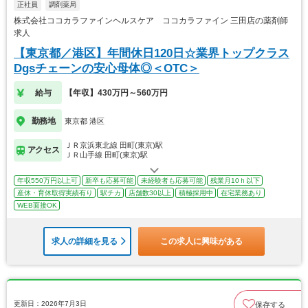
正社員
調剤薬局
株式会社ココカラファインヘルスケア ココカラファイン 三田店の薬剤師
求人
【東京都／港区】年間休日120日☆業界トップクラス
Dgsチェーンの安心母体◎＜OTC＞
給与
【年収】430万円～560万円
勤務地
東京都 港区
ＪＲ京浜東北線 田町(東京)駅
アクセス
ＪＲ山手線 田町(東京)駅
年収550万円以上可
新卒も応募可能
未経験者も応募可能
残業月10ｈ以下
産休・育休取得実績有り
駅チカ
店舗数30以上
積極採用中
在宅業務あり
WEB面接OK
求人の詳細を見る
この求人に興味がある
更新日：2026年7月3日
保存する