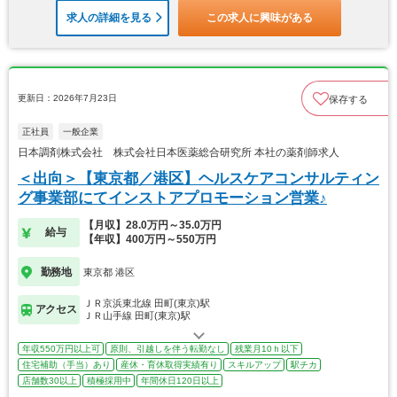
求人の詳細を見る
この求人に興味がある
更新日：2026年7月23日
保存する
正社員
一般企業
日本調剤株式会社 株式会社日本医薬総合研究所 本社の薬剤師求人
＜出向＞【東京都／港区】ヘルスケアコンサルティン
グ事業部にてインストアプロモーション営業♪
【月収】28.0万円～35.0万円
給与
【年収】400万円～550万円
勤務地
東京都 港区
ＪＲ京浜東北線 田町(東京)駅
アクセス
ＪＲ山手線 田町(東京)駅
年収550万円以上可
原則、引越しを伴う転勤なし
残業月10ｈ以下
住宅補助（手当）あり
産休・育休取得実績有り
スキルアップ
駅チカ
店舗数30以上
積極採用中
年間休日120日以上