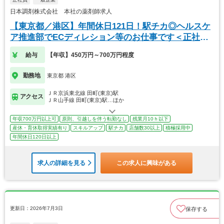
日本調剤株式会社 本社の薬剤師求人
【東京都／港区】年間休日121日！駅チカ◎ヘルスケ
ア推進部でECディレション等のお仕事です＜正社員
＞
給与
【年収】450万円～700万円程度
勤務地
東京都 港区
ＪＲ京浜東北線 田町(東京)駅
アクセス
ＪＲ山手線 田町(東京)駅…ほか
年収700万円以上可
原則、引越しを伴う転勤なし
残業月10ｈ以下
産休・育休取得実績有り
スキルアップ
駅チカ
店舗数30以上
積極採用中
年間休日120日以上
求人の詳細を見る
この求人に興味がある
更新日：2026年7月3日
保存する