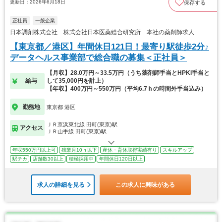
更新日：2026年6月18日
保存する
正社員
一般企業
日本調剤株式会社 株式会社日本医薬総合研究所 本社の薬剤師求人
【東京都／港区】年間休日121日！最寄り駅徒歩2分♪
データヘルス事業部で総合職の募集＜正社員＞
【月収】28.0万円～33.5万円（うち薬剤師手当とHPKI手当と
給与
して35,000円を計上）
【年収】400万円～550万円（平均6.7ｈの時間外手当込み）
勤務地
東京都 港区
ＪＲ京浜東北線 田町(東京)駅
アクセス
ＪＲ山手線 田町(東京)駅
年収550万円以上可
残業月10ｈ以下
産休・育休取得実績有り
スキルアップ
駅チカ
店舗数30以上
積極採用中
年間休日120日以上
求人の詳細を見る
この求人に興味がある