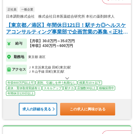
正社員
一般企業
日本調剤株式会社 株式会社日本医薬総合研究所 本社の薬剤師求人
【東京都／港区】年間休日121日！駅チカ◎ヘルスケ
アコンサルティング事業部で企画営業の募集＜正社員
＞
【月収】30.0万円～35.0万円
給与
【年収】430万円～600万円
勤務地
東京都 港区
ＪＲ京浜東北線 田町(東京)駅
アクセス
ＪＲ山手線 田町(東京)駅
年収600万円以上可
原則、引越しを伴う転勤なし
残業月10ｈ以下
産休・育休取得実績有り
スキルアップ
駅チカ
店舗数30以上
積極採用中
年間休日120日以上
求人の詳細を見る
この求人に興味がある