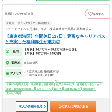
更新日：2026年6月18日
保存する
正社員
ドラッグストア（調剤併設）
ドラッグセイムス 芝浦4丁目店 株式会社富士薬品の薬剤師求人
【東京都港区】年間休日117日！豊富なキャリアパス
と充実した福利厚生が魅力◎
【月収】34.4万円～59.2万円諸手当含む
給与
【年収】487万円～849万円
勤務地
東京都 港区
ＪＲ京浜東北線 田町(東京)駅
アクセス
ＪＲ山手線 田町(東京)駅
年収800万円以上可
未経験者も応募可能
残業月10ｈ以下
住宅補助（手当）あり
産休・育休取得実績有り
スキルアップ
駅チカ
店舗数30以上
積極採用中
夏～秋入職可
求人の詳細を見る
この求人に興味がある