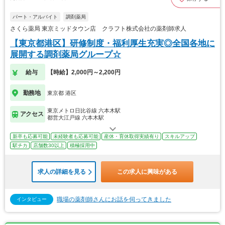
パート・アルバイト
調剤薬局
さくら薬局 東京ミッドタウン店 クラフト株式会社の薬剤師求人
【東京都港区】研修制度・福利厚生充実◎全国各地に
展開する調剤薬局グループ☆
給与
【時給】2,000円～2,200円
勤務地
東京都 港区
東京メトロ日比谷線 六本木駅
アクセス
都営大江戸線 六本木駅
新卒も応募可能
未経験者も応募可能
産休・育休取得実績有り
スキルアップ
駅チカ
店舗数30以上
積極採用中
求人の詳細を見る
この求人に興味がある
職場の薬剤師さんにお話を伺ってきました
インタビュー