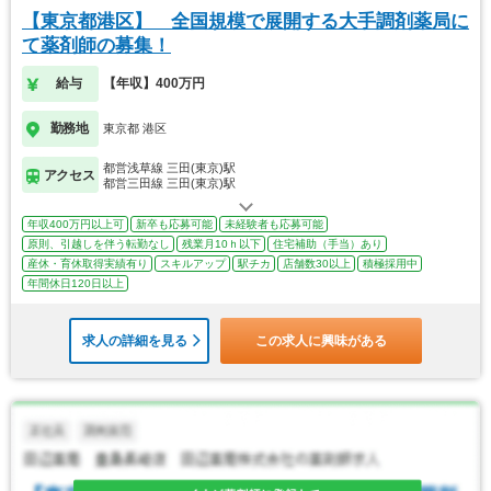
【東京都港区】 全国規模で展開する大手調剤薬局に
て薬剤師の募集！
給与
【年収】400万円
勤務地
東京都 港区
都営浅草線 三田(東京)駅
アクセス
都営三田線 三田(東京)駅
年収400万円以上可
新卒も応募可能
未経験者も応募可能
原則、引越しを伴う転勤なし
残業月10ｈ以下
住宅補助（手当）あり
産休・育休取得実績有り
スキルアップ
駅チカ
店舗数30以上
積極採用中
年間休日120日以上
求人の詳細を見る
この求人に興味がある