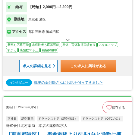
給与
【時給】2,000円～2,200円
勤務地
東京都 港区
アクセス
都営三田線 御成門駅
新卒も応募可能
未経験者も応募可能
産休・育休取得実績有り
スキルアップ
駅チカ
店舗数30以上
積極採用中
求人の詳細を見る
この求人に興味がある
職場の薬剤師さんにお話を伺ってきました
インタビュー
更新日：2026年6月5日
保存する
正社員
調剤薬局
ドラッグストア（調剤併設）
ドラッグストア（OTCのみ）
株式会社北村薬局 本店の薬剤師求人
【東京都港区】 表参道駅より徒歩1分と通勤に便