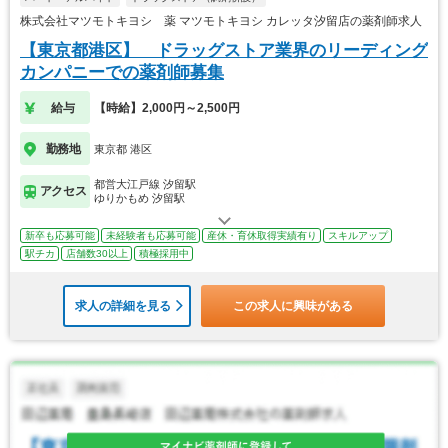
株式会社マツモトキヨシ 薬 マツモトキヨシ カレッタ汐留店の薬剤師求人
【東京都港区】 ドラッグストア業界のリーディング
カンパニーでの薬剤師募集
給与
【時給】2,000円～2,500円
勤務地
東京都 港区
都営大江戸線 汐留駅
アクセス
ゆりかもめ 汐留駅
新卒も応募可能
未経験者も応募可能
産休・育休取得実績有り
スキルアップ
駅チカ
店舗数30以上
積極採用中
求人の詳細を見る
この求人に興味がある