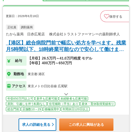
更新日：2026年6月18日
保存する
正社員
調剤薬局
たから薬局 日赤広尾店 株式会社トラストファーマシーの薬剤師求人
【港区】総合病院門前で幅広い処方を学べます。残業
月5時間以下、18時終業可能なので安心して働けま
す。
【月収】26.5万円～41.0万円程度 モデル
給与
【年収】400万円～650万円
勤務地
東京都 港区
アクセス
東京メトロ日比谷線 広尾駅
年収650万円以上可
新卒も応募可能
未経験者も応募可能
原則、引越しを伴う転勤なし
住宅補助（手当）あり
産休・育休取得実績有り
総合門前
店舗数10～29
積極採用中
年間休日120日以上
求人の詳細を見る
この求人に興味がある