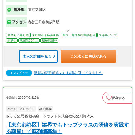
勤務地
東京都 港区
アクセス
都営三田線 御成門駅
新卒も応募可能
未経験者も応募可能
産休・育休取得実績有り
スキルアップ
駅チカ
店舗数30以上
積極採用中
求人の詳細を見る
この求人に興味がある
職場の薬剤師さんにお話を伺ってきました
インタビュー
更新日：2026年6月15日
保存する
パート・アルバイト
調剤薬局
さくら薬局 西新橋店 クラフト株式会社の薬剤師求人
【東京都港区】業界でもトップクラスの研修を実践す
る薬局にて薬剤師募集！