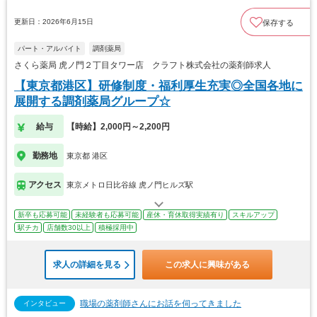
更新日：2026年6月15日
保存する
パート・アルバイト
調剤薬局
さくら薬局 虎ノ門２丁目タワー店 クラフト株式会社の薬剤師求人
【東京都港区】研修制度・福利厚生充実◎全国各地に
展開する調剤薬局グループ☆
給与
【時給】2,000円～2,200円
勤務地
東京都 港区
アクセス
東京メトロ日比谷線 虎ノ門ヒルズ駅
新卒も応募可能
未経験者も応募可能
産休・育休取得実績有り
スキルアップ
駅チカ
店舗数30以上
積極採用中
求人の詳細を見る
この求人に興味がある
職場の薬剤師さんにお話を伺ってきました
インタビュー