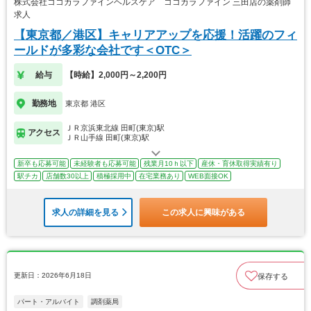
株式会社ココカラファインヘルスケア ココカラファイン 三田店の薬剤師
求人
【東京都／港区】キャリアアップを応援！活躍のフィ
ールドが多彩な会社です＜OTC＞
給与
【時給】2,000円～2,200円
勤務地
東京都 港区
ＪＲ京浜東北線 田町(東京)駅
アクセス
ＪＲ山手線 田町(東京)駅
新卒も応募可能
未経験者も応募可能
残業月10ｈ以下
産休・育休取得実績有り
駅チカ
店舗数30以上
積極採用中
在宅業務あり
WEB面接OK
求人の詳細を見る
この求人に興味がある
更新日：2026年6月18日
保存する
パート・アルバイト
調剤薬局