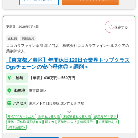
更新日：2026年7月4日
保存する
正社員
調剤薬局
ココカラファイン薬局 虎ノ門店 株式会社ココカラファインヘルスケアの
薬剤師求人
【東京都／港区】年間休日120日☆業界トップクラス
Dgsチェーンの安心母体◎＜調剤＞
給与
【年収】430万円～560万円
勤務地
東京都 港区
アクセス
東京メトロ日比谷線 虎ノ門ヒルズ駅
年収550万円以上可
新卒も応募可能
未経験者も応募可能
残業月10ｈ以下
産休・育休取得実績有り
駅チカ
店舗数30以上
積極採用中
在宅業務あり
WEB面接OK