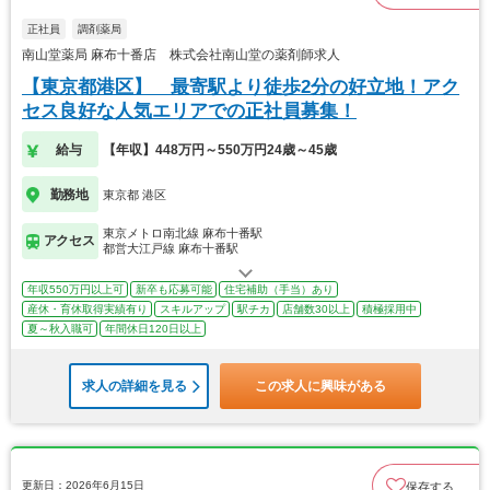
正社員
調剤薬局
南山堂薬局 麻布十番店 株式会社南山堂の薬剤師求人
【東京都港区】 最寄駅より徒歩2分の好立地！アク
セス良好な人気エリアでの正社員募集！
給与
【年収】448万円～550万円24歳～45歳
勤務地
東京都 港区
東京メトロ南北線 麻布十番駅
アクセス
都営大江戸線 麻布十番駅
年収550万円以上可
新卒も応募可能
住宅補助（手当）あり
産休・育休取得実績有り
スキルアップ
駅チカ
店舗数30以上
積極採用中
夏～秋入職可
年間休日120日以上
求人の詳細を見る
この求人に興味がある
更新日：2026年6月15日
保存する