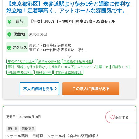
【東京都港区】表参道駅より徒歩1分と通勤に便利な
好立地！定着率高く、アットホームな雰囲気です。
給与
【年収】300万円～400万円程度 25歳～35歳モデル
勤務地
東京都 港区
東京メトロ銀座線 表参道駅
アクセス
東京メトロ千代田線 表参道駅…ほか
年収400万円以上可
新卒も応募可能
未経験者も応募可能
原則、引越しを伴う転勤なし
残業月10ｈ以下
スキルアップ
駅チカ
店舗数1～9
登録販売者の求人
積極採用中
年間休日120日以上
求人の詳細を見る
この求人に興味がある
更新日：2026年6月18日
保存する
正社員
調剤薬局
クオール薬局 田町店 クオール株式会社の薬剤師求人