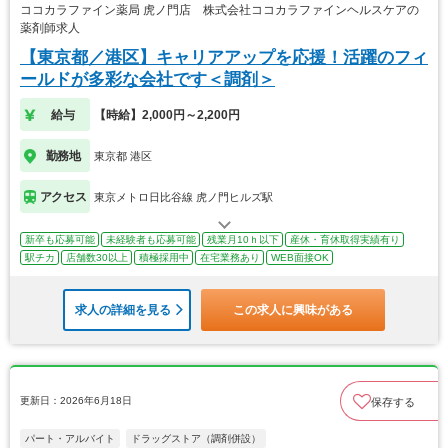
ココカラファイン薬局 虎ノ門店 株式会社ココカラファインヘルスケアの
薬剤師求人
【東京都／港区】キャリアアップを応援！活躍のフィ
ールドが多彩な会社です＜調剤＞
給与
【時給】2,000円～2,200円
勤務地
東京都 港区
アクセス
東京メトロ日比谷線 虎ノ門ヒルズ駅
新卒も応募可能
未経験者も応募可能
残業月10ｈ以下
産休・育休取得実績有り
駅チカ
店舗数30以上
積極採用中
在宅業務あり
WEB面接OK
求人の詳細を見る
この求人に興味がある
更新日：2026年6月18日
保存する
パート・アルバイト
ドラッグストア（調剤併設）