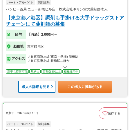
パート・アルバイト
調剤薬局
バンビー薬局 ニュー新橋ビル店 株式会社キリン堂の薬剤師求人
【東京都／港区】調剤も手掛ける大手ドラッグストア
チェーンにて薬剤師の募集
給与
【時給】2,000円～
勤務地
東京都 港区
ＪＲ東海道本線(東京－熱海) 新橋駅
アクセス
ＪＲ京浜東北線 新橋駅…ほか
新卒も応募可能
駅チカ
店舗数30以上
積極採用中
求人の詳細を見る
この求人に興味がある
更新日：2026年6月18日
保存する
パート・アルバイト
調剤薬局