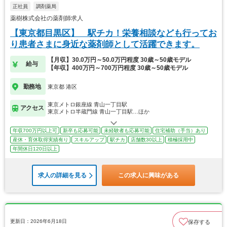
正社員
調剤薬局
薬樹株式会社の薬剤師求人
【東京都目黒区】 駅チカ！栄養相談なども行ってお
り患者さまに身近な薬剤師として活躍できます。
【月収】30.0万円～50.0万円程度 30歳～50歳モデル
給与
【年収】400万円～700万円程度 30歳～50歳モデル
勤務地
東京都 港区
東京メトロ銀座線 青山一丁目駅
アクセス
東京メトロ半蔵門線 青山一丁目駅…ほか
年収700万円以上可
新卒も応募可能
未経験者も応募可能
住宅補助（手当）あり
産休・育休取得実績有り
スキルアップ
駅チカ
店舗数30以上
積極採用中
年間休日120日以上
求人の詳細を見る
この求人に興味がある
更新日：2026年6月18日
保存する