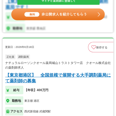
更新日：2026年6月18日
保存する
正社員
調剤薬局
ナチュラルローソンクオール薬局城山トラストタワー店 クオール株式会社
の薬剤師求人
【東京都港区】 全国規模で展開する大手調剤薬局に
て薬剤師の募集
給与
【年収】400万円
勤務地
東京都 港区
アクセス
西武新宿線 武蔵関駅