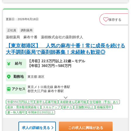
更新日：2026年6月18日
保存する
正社員
調剤薬局
薬樹薬局 麻布十番 薬樹株式会社の薬剤師求人
【東京都港区】 人気の麻布十番！常に成長を続ける
大手調剤薬局で薬剤師募集！未経験も歓迎◎
【月収】22.5万円以上 22歳～モデル
給与
【年収】360万円～580万円
勤務地
東京都 港区
東京メトロ南北線 麻布十番駅
アクセス
都営大江戸線 麻布十番駅
年収550万円以上可
新卒も応募可能
未経験者も応募可能
住宅補助（手当）あり
産休・育休取得実績有り
スキルアップ
駅チカ
店舗数30以上
積極採用中
夏～秋入職可
年間休日120日以上
求人の詳細を見る
この求人に興味がある