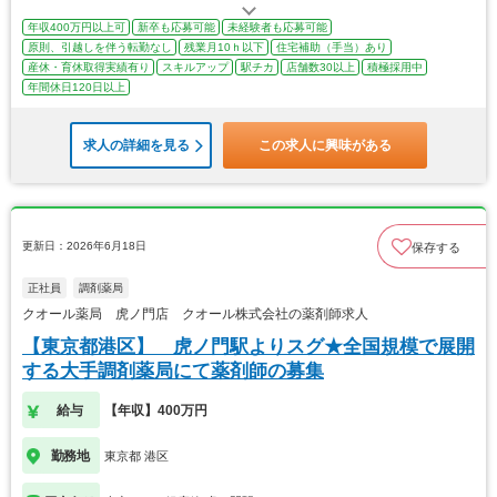
年収400万円以上可
新卒も応募可能
未経験者も応募可能
原則、引越しを伴う転勤なし
残業月10ｈ以下
住宅補助（手当）あり
産休・育休取得実績有り
スキルアップ
駅チカ
店舗数30以上
積極採用中
年間休日120日以上
求人の詳細を見る
この求人に興味がある
更新日：2026年6月18日
保存する
正社員
調剤薬局
クオール薬局 虎ノ門店 クオール株式会社の薬剤師求人
【東京都港区】 虎ノ門駅よりスグ★全国規模で展開
する大手調剤薬局にて薬剤師の募集
給与
【年収】400万円
勤務地
東京都 港区