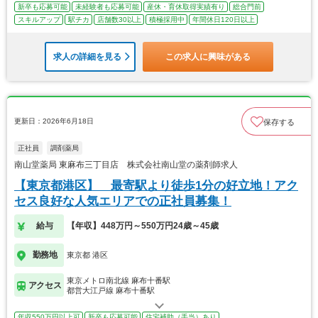
新卒も応募可能
未経験者も応募可能
産休・育休取得実績有り
総合門前
スキルアップ
駅チカ
店舗数30以上
積極採用中
年間休日120日以上
求人の詳細を見る
この求人に興味がある
更新日：2026年6月18日
保存する
正社員
調剤薬局
南山堂薬局 東麻布三丁目店 株式会社南山堂の薬剤師求人
【東京都港区】 最寄駅より徒歩1分の好立地！アク
セス良好な人気エリアでの正社員募集！
給与
【年収】448万円～550万円24歳～45歳
勤務地
東京都 港区
東京メトロ南北線 麻布十番駅
アクセス
都営大江戸線 麻布十番駅
年収550万円以上可
新卒も応募可能
住宅補助（手当）あり