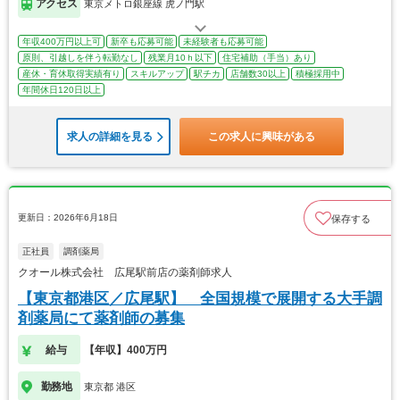
アクセス
東京メトロ銀座線 虎ノ門駅
年収400万円以上可
新卒も応募可能
未経験者も応募可能
原則、引越しを伴う転勤なし
残業月10ｈ以下
住宅補助（手当）あり
産休・育休取得実績有り
スキルアップ
駅チカ
店舗数30以上
積極採用中
年間休日120日以上
求人の詳細を見る
この求人に興味がある
更新日：2026年6月18日
保存する
正社員
調剤薬局
クオール株式会社 広尾駅前店の薬剤師求人
【東京都港区／広尾駅】 全国規模で展開する大手調
剤薬局にて薬剤師の募集
給与
【年収】400万円
勤務地
東京都 港区