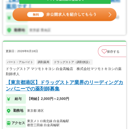
更新日：2026年6月18日
保存する
パート・アルバイト
調剤薬局
ドラッグストア（調剤併設）
ドラッグストア マツモトキヨシ 白金高輪店 株式会社マツモトキヨシの薬
剤師求人
【東京都港区】ドラッグストア業界のリーディングカ
ンパニーでの薬剤師募集
給与
【時給】2,000円～2,500円
勤務地
東京都 港区
東京メトロ南北線 白金高輪駅
アクセス
都営三田線 白金高輪駅