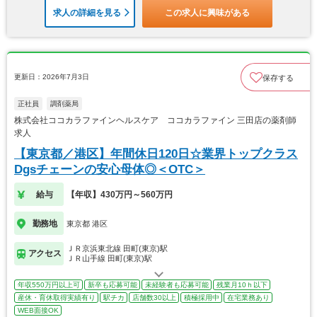
求人の詳細を見る
この求人に興味がある
更新日：2026年7月3日
保存する
正社員
調剤薬局
株式会社ココカラファインヘルスケア ココカラファイン 三田店の薬剤師
求人
【東京都／港区】年間休日120日☆業界トップクラス
Dgsチェーンの安心母体◎＜OTC＞
給与
【年収】430万円～560万円
勤務地
東京都 港区
ＪＲ京浜東北線 田町(東京)駅
アクセス
ＪＲ山手線 田町(東京)駅
年収550万円以上可
新卒も応募可能
未経験者も応募可能
残業月10ｈ以下
産休・育休取得実績有り
駅チカ
店舗数30以上
積極採用中
在宅業務あり
WEB面接OK