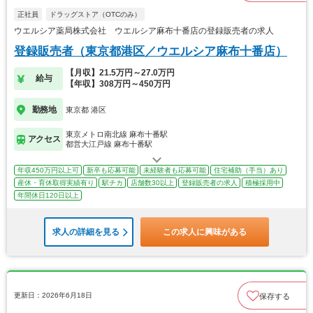
正社員
ドラッグストア（OTCのみ）
ウエルシア薬局株式会社 ウエルシア麻布十番店の登録販売者の求人
登録販売者（東京都港区／ウエルシア麻布十番店）
【月収】21.5万円～27.0万円
給与
【年収】308万円～450万円
勤務地
東京都 港区
東京メトロ南北線 麻布十番駅
アクセス
都営大江戸線 麻布十番駅
年収450万円以上可
新卒も応募可能
未経験者も応募可能
住宅補助（手当）あり
産休・育休取得実績有り
駅チカ
店舗数30以上
登録販売者の求人
積極採用中
年間休日120日以上
求人の詳細を見る
この求人に興味がある
更新日：2026年6月18日
保存する