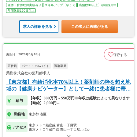
産休・育休取得実績有り
スキルアップ
駅チカ
店舗数30以上
積極採用中
年間休日120日以上
求人の詳細を見る
この求人に興味がある
更新日：2026年6月18日
保存する
正社員
パート・アルバイト
調剤薬局
薬樹株式会社の薬剤師求人
【東京都】有給消化率70%以上！薬剤師の枠を超え地
域の【健康ナビゲーター】として一緒に患者様に寄り
添
【年収】380万円～550万円※年収は経験によって異なります
給与
【時給】2,000円～
勤務地
東京都 港区
東京メトロ銀座線 青山一丁目駅
アクセス
東京メトロ半蔵門線 青山一丁目駅…ほか