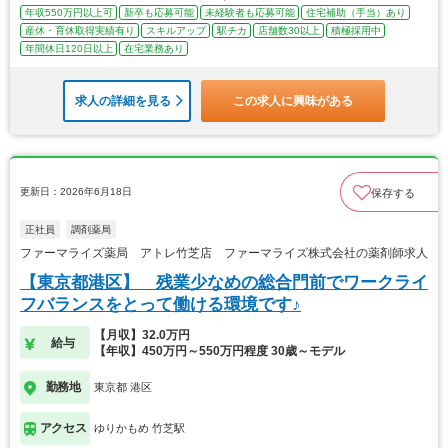
年収550万円以上可
新卒も応募可能
未経験者も応募可能
住宅補助（手当）あり
産休・育休取得実績有り
スキルアップ
駅チカ
店舗数30以上
積極採用中
年間休日120日以上
在宅業務あり
求人の詳細を見る
この求人に興味がある
更新日：2026年6月18日
保存する
正社員
調剤薬局
ファーマライズ薬局 アトレ竹芝店 ファーマライズ株式会社の薬剤師求人
【東京都港区】 残業少なめの総合門前でワークライ
フバランスをとって働ける環境です♪
【月収】32.0万円
給与
【年収】450万円～550万円程度 30歳～モデル
勤務地
東京都 港区
アクセス
ゆりかもめ 竹芝駅