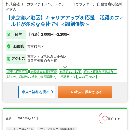
株式会社ココカラファインヘルスケア ココカラファイン 白金台店の薬剤
師求人
【東京都／港区】キャリアアップを応援！活躍のフィ
ールドが多彩な会社です＜調剤併設＞
給与
【時給】2,000円～2,200円
勤務地
東京都 港区
東京メトロ南北線 白金台駅
アクセス
都営三田線 白金台駅
新卒も応募可能
未経験者も応募可能
残業月10ｈ以下
産休・育休取得実績有り
駅チカ
店舗数30以上
積極採用中
在宅業務あり
WEB面接OK
求人の詳細を見る
この求人に興味がある
更新日：2026年6月18日
保存する
パート・アルバイト
ドラッグストア（調剤併設）