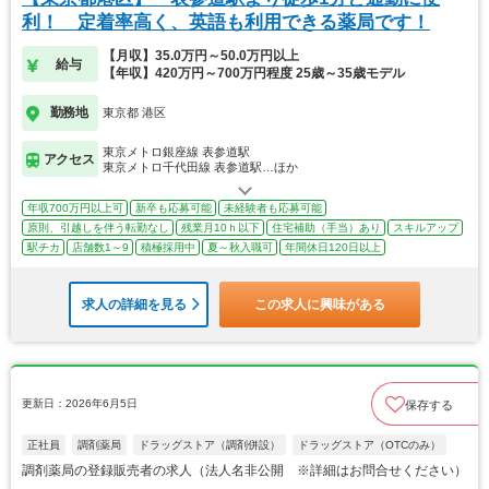
利！ 定着率高く、英語も利用できる薬局です！
【月収】35.0万円～50.0万円以上
給与
【年収】420万円～700万円程度 25歳～35歳モデル
勤務地
東京都 港区
東京メトロ銀座線 表参道駅
アクセス
東京メトロ千代田線 表参道駅…ほか
年収700万円以上可
新卒も応募可能
未経験者も応募可能
原則、引越しを伴う転勤なし
残業月10ｈ以下
住宅補助（手当）あり
スキルアップ
駅チカ
店舗数1～9
積極採用中
夏～秋入職可
年間休日120日以上
求人の詳細を見る
この求人に興味がある
更新日：2026年6月5日
保存する
正社員
調剤薬局
ドラッグストア（調剤併設）
ドラッグストア（OTCのみ）
調剤薬局の登録販売者の求人（法人名非公開 ※詳細はお問合せください）