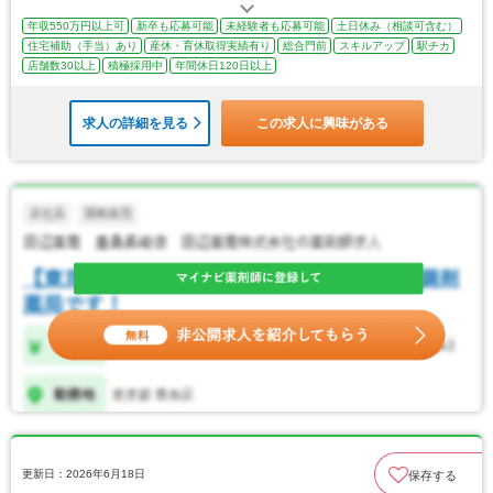
年収550万円以上可
新卒も応募可能
未経験者も応募可能
土日休み（相談可含む）
住宅補助（手当）あり
産休・育休取得実績有り
総合門前
スキルアップ
駅チカ
店舗数30以上
積極採用中
年間休日120日以上
求人の詳細を見る
この求人に興味がある
更新日：2026年6月18日
保存する