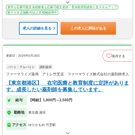
新卒も応募可能
未経験者も応募可能
産休・育休取得実績有り
スキルアップ
駅チカ
店舗数30以上
積極採用中
求人の詳細を見る
この求人に興味がある
更新日：2026年6月18日
保存する
パート・アルバイト
調剤薬局
ファーマライズ薬局 アトレ竹芝店 ファーマライズ株式会社の薬剤師求人
【東京都港区】 在宅医療と教育制度に定評がありま
す。成長したい薬剤師を募集しています。
給与
【時給】1,900円～2,500円
勤務地
東京都 港区
アクセス
ゆりかもめ 竹芝駅