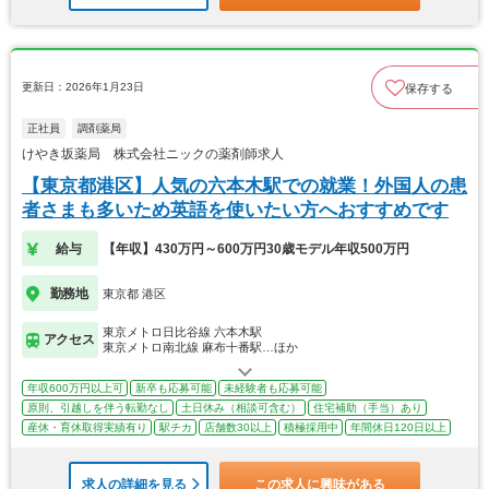
更新日：2026年1月23日
保存する
正社員
調剤薬局
けやき坂薬局 株式会社ニックの薬剤師求人
【東京都港区】人気の六本木駅での就業！外国人の患
者さまも多いため英語を使いたい方へおすすめです
給与
【年収】430万円～600万円30歳モデル年収500万円
勤務地
東京都 港区
東京メトロ日比谷線 六本木駅
アクセス
東京メトロ南北線 麻布十番駅…ほか
年収600万円以上可
新卒も応募可能
未経験者も応募可能
原則、引越しを伴う転勤なし
土日休み（相談可含む）
住宅補助（手当）あり
産休・育休取得実績有り
駅チカ
店舗数30以上
積極採用中
年間休日120日以上
求人の詳細を見る
この求人に興味がある