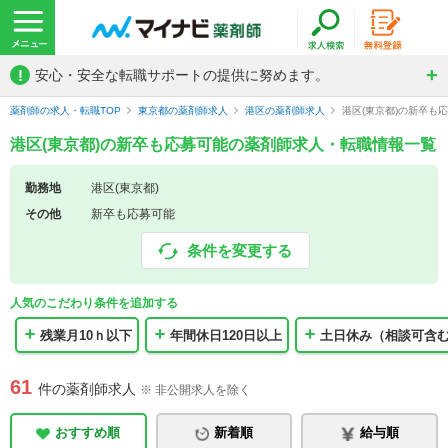
!
安心・安全な転職サポートの提供に努めます。
薬剤師の求人・転職TOP
東京都の薬剤師求人
港区の薬剤師求人
港区(東京都)の新卒も
港区(東京都)の新卒も応募可能の薬剤師求人・転職情報一覧
勤務地
港区(東京都)
その他
新卒も応募可能
条件を変更する
人気のこだわり条件を追加する
残業月10ｈ以下
年間休日120日以上
土日休み（相談可含
61
件の薬剤師求人
※ 非公開求人を除く
おすすめ順
新着順
給与順