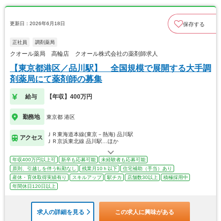
更新日：2026年6月18日
保存する
正社員
調剤薬局
クオール薬局 高輪店 クオール株式会社の薬剤師求人
【東京都港区／品川駅】 全国規模で展開する大手調
剤薬局にて薬剤師の募集
給与
【年収】400万円
勤務地
東京都 港区
ＪＲ東海道本線(東京－熱海) 品川駅
アクセス
ＪＲ京浜東北線 品川駅…ほか
年収400万円以上可
新卒も応募可能
未経験者も応募可能
原則、引越しを伴う転勤なし
残業月10ｈ以下
住宅補助（手当）あり
産休・育休取得実績有り
スキルアップ
駅チカ
店舗数30以上
積極採用中
年間休日120日以上
求人の詳細を見る
この求人に興味がある