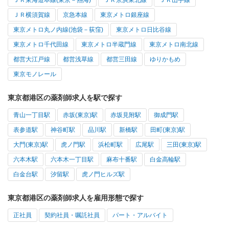
ＪＲ横須賀線
京急本線
東京メトロ銀座線
東京メトロ丸ノ内線(池袋－荻窪)
東京メトロ日比谷線
東京メトロ千代田線
東京メトロ半蔵門線
東京メトロ南北線
都営大江戸線
都営浅草線
都営三田線
ゆりかもめ
東京モノレール
東京都港区の薬剤師求人を駅で探す
青山一丁目駅
赤坂(東京)駅
赤坂見附駅
御成門駅
表参道駅
神谷町駅
品川駅
新橋駅
田町(東京)駅
大門(東京)駅
虎ノ門駅
浜松町駅
広尾駅
三田(東京)駅
六本木駅
六本木一丁目駅
麻布十番駅
白金高輪駅
白金台駅
汐留駅
虎ノ門ヒルズ駅
東京都港区の薬剤師求人を雇用形態で探す
正社員
契約社員・嘱託社員
パート・アルバイト