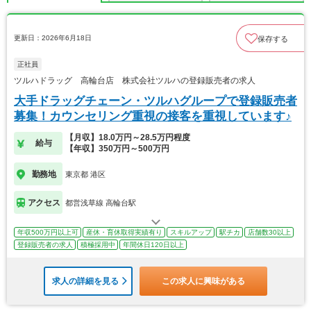
更新日：2026年6月18日
保存する
正社員
ツルハドラッグ 高輪台店 株式会社ツルハの登録販売者の求人
大手ドラッグチェーン・ツルハグループで登録販売者
募集！カウンセリング重視の接客を重視しています♪
【月収】18.0万円～28.5万円程度
給与
【年収】350万円～500万円
勤務地
東京都 港区
アクセス
都営浅草線 高輪台駅
年収500万円以上可
産休・育休取得実績有り
スキルアップ
駅チカ
店舗数30以上
登録販売者の求人
積極採用中
年間休日120日以上
求人の詳細を見る
この求人に興味がある