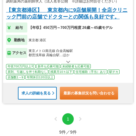
調剤薬局の薬剤師求人（法人名非公開 ※詳細はお問合せください）
【東京都港区】 東京都内に9店舗展開！全店クリニ
ック門前の店舗でドクターとの関係も良好です。
給与
【年収】450万円～700万円程度 26歳～45歳モデル
勤務地
東京都 港区
東京メトロ南北線 白金高輪駅
アクセス
都営浅草線 高輪台駅…ほか
年収700万円以上可
新卒も応募可能
未経験者も応募可能
原則、引越しを伴う転勤なし
残業月10ｈ以下
住宅補助（手当）あり
駅チカ
店舗数1～9
年間休日120日以上
求人の詳細を見る
最新の募集状況を問い合わせる
1
9件／9件