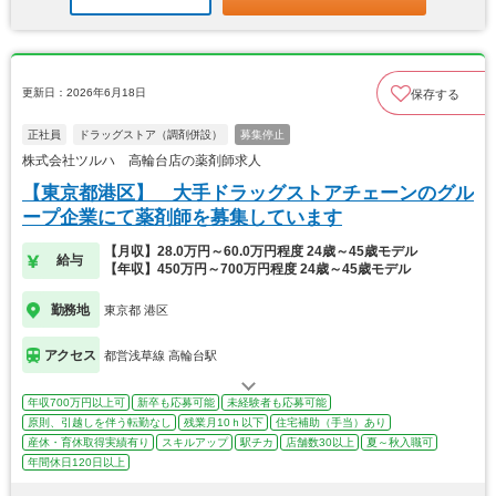
更新日：2026年6月18日
保存する
正社員
ドラッグストア（調剤併設）
募集停止
株式会社ツルハ 高輪台店の薬剤師求人
【東京都港区】 大手ドラッグストアチェーンのグル
ープ企業にて薬剤師を募集しています
【月収】28.0万円～60.0万円程度 24歳～45歳モデル
給与
【年収】450万円～700万円程度 24歳～45歳モデル
勤務地
東京都 港区
アクセス
都営浅草線 高輪台駅
年収700万円以上可
新卒も応募可能
未経験者も応募可能
原則、引越しを伴う転勤なし
残業月10ｈ以下
住宅補助（手当）あり
産休・育休取得実績有り
スキルアップ
駅チカ
店舗数30以上
夏～秋入職可
年間休日120日以上