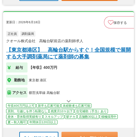
更新日：2026年6月18日
保存する
正社員
調剤薬局
クオール株式会社 高輪台駅前店の薬剤師求人
【東京都港区】 高輪台駅からすぐ！全国規模で展開
する大手調剤薬局にて薬剤師の募集
給与
【年収】400万円
勤務地
東京都 港区
アクセス
都営浅草線 高輪台駅
年収400万円以上可
新卒も応募可能
未経験者も応募可能
原則、引越しを伴う転勤なし
残業月10ｈ以下
住宅補助（手当）あり
産休・育休取得実績有り
スキルアップ
駅チカ
店舗数30以上
積極採用中
夏～秋入職可
年間休日120日以上