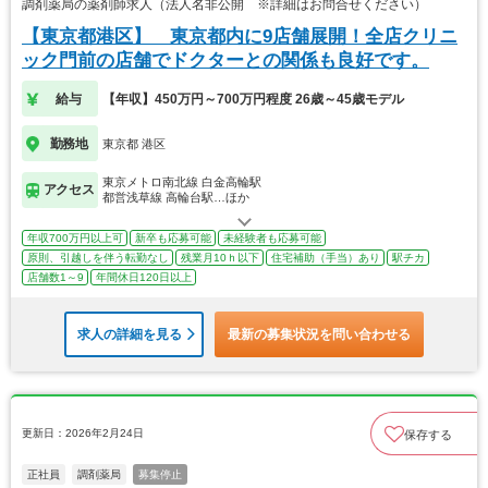
調剤薬局の薬剤師求人（法人名非公開 ※詳細はお問合せください）
【東京都港区】 東京都内に9店舗展開！全店クリニ
ック門前の店舗でドクターとの関係も良好です。
給与
【年収】450万円～700万円程度 26歳～45歳モデル
勤務地
東京都 港区
東京メトロ南北線 白金高輪駅
アクセス
都営浅草線 高輪台駅…ほか
年収700万円以上可
新卒も応募可能
未経験者も応募可能
原則、引越しを伴う転勤なし
残業月10ｈ以下
住宅補助（手当）あり
駅チカ
店舗数1～9
年間休日120日以上
求人の詳細を見る
最新の募集状況を問い合わせる
更新日：2026年2月24日
保存する
正社員
調剤薬局
募集停止