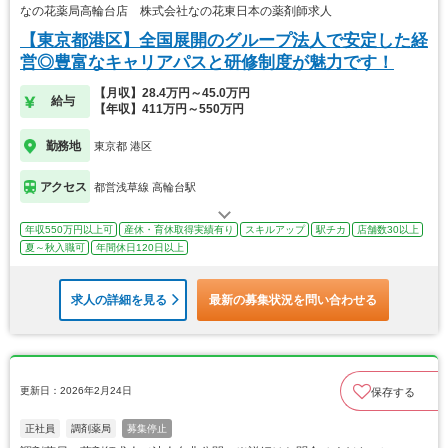
なの花薬局高輪台店 株式会社なの花東日本の薬剤師求人
【東京都港区】全国展開のグループ法人で安定した経
営◎豊富なキャリアパスと研修制度が魅力です！
【月収】28.4万円～45.0万円
給与
【年収】411万円～550万円
勤務地
東京都 港区
アクセス
都営浅草線 高輪台駅
年収550万円以上可
産休・育休取得実績有り
スキルアップ
駅チカ
店舗数30以上
夏～秋入職可
年間休日120日以上
求人の詳細を見る
最新の募集状況を問い合わせる
更新日：2026年2月24日
保存する
正社員
調剤薬局
募集停止