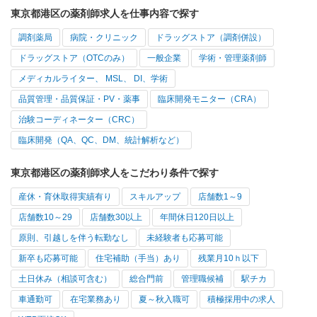
東京都港区の薬剤師求人を仕事内容で探す
調剤薬局
病院・クリニック
ドラッグストア（調剤併設）
ドラッグストア（OTCのみ）
一般企業
学術・管理薬剤師
メディカルライター、 MSL、 DI、学術
品質管理・品質保証・PV・薬事
臨床開発モニター（CRA）
治験コーディネーター（CRC）
臨床開発（QA、QC、DM、統計解析など）
東京都港区の薬剤師求人をこだわり条件で探す
産休・育休取得実績有り
スキルアップ
店舗数1～9
店舗数10～29
店舗数30以上
年間休日120日以上
原則、引越しを伴う転勤なし
未経験者も応募可能
新卒も応募可能
住宅補助（手当）あり
残業月10ｈ以下
土日休み（相談可含む）
総合門前
管理職候補
駅チカ
車通勤可
在宅業務あり
夏～秋入職可
積極採用中の求人