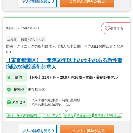
求人の詳細を見る
この求人に興味がある
更新日：2025年1月28日
保存する
正社員
病院・クリニック
病院・クリニックの薬剤師求人（法人名非公開 ※詳細はお問合せくださ
い）
【東京都港区】 開院60年以上の歴史のある急性期
病院の病院薬剤師求人
給与
【月収】21.0万円～29.8万円26歳～常勤・薬剤師モデル
勤務地
東京都 港区
ＪＲ東海道本線(東京－熱海) 品川駅
アクセス
ＪＲ京浜東北線 品川駅…ほか
産休・育休取得実績有り
スキルアップ
駅チカ
積極採用中
年間休日120日以上
求人の詳細を見る
この求人に興味がある