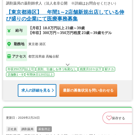
調剤薬局の薬剤師求人（法人名非公開 ※詳細はお問合せください）
【東京都港区】 年間1～2店舗新規出店している伸
び盛りの企業にて医療事務募集
【月収】18.0万円以上 23歳～39歳
給与
【年収】300万円～350万円程度 23歳～39歳モデル
勤務地
東京都 港区
アクセス
都営浅草線 高輪台駅
年収350万円以上可
原則、引越しを伴う転勤なし
残業月10ｈ以下
駅チカ
店舗数1～9
年間休日120日以上
求人の詳細を見る
最新の募集状況を問い合わせる
更新日：2026年2月24日
保存する
正社員
調剤薬局
募集停止