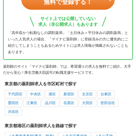
無料で登録する！
サイト上では公開していない
求人（非公開求人）もあります
「高年収かつ転勤なしの調剤薬局」「土日休み＋平日休みの調剤薬局」と
いった人気求人の場合、「マイナビ薬剤師」に登録済みの方に優先的にご
紹介してしまうこともあるためサイトには求人情報が掲載されないことも
あります。
薬剤師のサイト「マイナビ薬剤師」では、希望通りの求人を無料でご紹介。大手
だから安心！厚生労働大臣認可の転職支援サービスです。
東京都の薬剤師求人を市区町村で探す
千代田区
中央区
港区
新宿区
文京区
台東区
墨田区
江東区
品川区
目黒区
大田区
世田谷区
渋谷区
東京都港区の薬剤師求人を路線で探す
ＪＲ東海道本線(東京－熱海)
ＪＲ京浜東北線
ＪＲ山手線