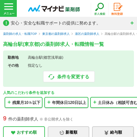
!
安心・安全な転職サポートの提供に努めます。
薬剤師の求人・転職TOP
東京都の薬剤師求人
港区の薬剤師求人
高輪台駅の薬剤師求人
高輪台駅(東京都)の薬剤師求人・転職情報一覧
勤務地
高輪台駅(都営浅草線)
その他
指定なし
条件を変更する
人気のこだわり条件を追加する
残業月10ｈ以下
年間休日120日以上
土日休み（相談可含
9
件の薬剤師求人
※ 非公開求人を除く
おすすめ順
新着順
給与順